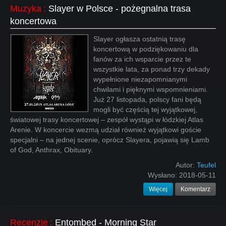
Muzyka
:
Slayer w Polsce - pożegnalna trasa
koncertowa
Slayer ogłasza ostatnią trasę
koncertową w podziękowaniu dla
fanów za ich wsparcie przez te
wszystkie lata, za ponad trzy dekady
wypełnione niezapomnianymi
chwilami i pięknymi wspomnieniami.
Już 27 listopada, polscy fani będą
mogli być częścią tej wyjątkowej,
światowej trasy koncertowej – zespół wystąpi w łódzkiej Atlas
Arenie. W koncercie wezmą udział również wyjątkowi goście
specjalni – na jednej scenie, oprócz Slayera, pojawią się Lamb
of God, Anthrax, Obituary.
Autor:
Teufel
Wysłano:
2018-05-11
Więcej
Komentarz
Recenzje
:
Entombed - Morning Star