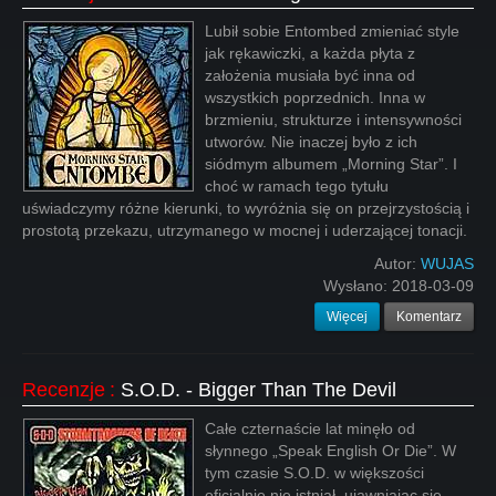
Lubił sobie Entombed zmieniać style
jak rękawiczki, a każda płyta z
założenia musiała być inna od
wszystkich poprzednich. Inna w
brzmieniu, strukturze i intensywności
utworów. Nie inaczej było z ich
siódmym albumem „Morning Star”. I
choć w ramach tego tytułu
uświadczymy różne kierunki, to wyróżnia się on przejrzystością i
prostotą przekazu, utrzymanego w mocnej i uderzającej tonacji.
Autor:
WUJAS
Wysłano:
2018-03-09
Więcej
Komentarz
Recenzje
:
S.O.D. - Bigger Than The Devil
Całe czternaście lat minęło od
słynnego „Speak English Or Die”. W
tym czasie S.O.D. w większości
oficjalnie nie istniał, ujawniając się