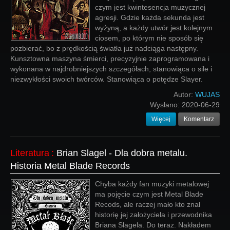
czym jest kwintesencja muzycznej
agresji. Gdzie każda sekunda jest
wyżyną, a każdy utwór jest kolejnym
ciosem, po którym nie sposób się
pozbierać, bo z prędkością światła już nadciąga następny.
Kunsztowna maszyna śmierci, precyzyjnie zaprogramowana i
wykonana w najdrobniejszych szczegółach, stanowiąca o sile i
niezwykłości swoich twórców. Stanowiąca o potędze Slayer.
Autor:
WUJAS
Wysłano:
2020-06-29
Więcej
Komentarz
Literatura
:
Brian Slagel - Dla dobra metalu.
Historia Metal Blade Records
Chyba każdy fan muzyki metalowej
ma pojęcie czym jest Metal Blade
Recods, ale raczej mało kto znał
historię jej założyciela i przewodnika
Briana Slagela. Do teraz. Nakładem