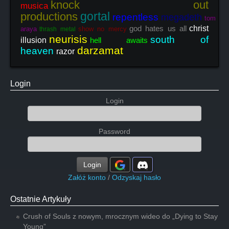
knock out
musica
gortal
productions
repentless
megadeth
tom
god hates us all
christ
araya
show no mercy
thrash metal
neurisis
south of
illusion
hell awaits
darzamat
heaven
razor
Login
Login
Password
Login
Załóż konto
/
Odzyskaj hasło
Ostatnie Artykuły
Crush of Souls z nowym, mrocznym wideo do „Dying to Stay
Young”