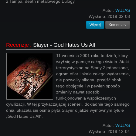
z Tampa, death metalowego Eulogy.
Autor:
WUJAS
Wysłano:
2019-02-08
Więcej
Komentarz
Recenzje
:
Slayer - God Hates Us All
11 września 2001 roku to dzień, który
wrył się w pamięć całego świata. Ataki
terrorystyczne na Stany Zjednoczone,
ogrom ofiar i skala całego wydarzenia,
nie pozwoliły nikomu przejść obok
tego obojętnie i w pewien sposób
zmieniły nawet sposób
funkcjonowania współczesnych
cywilizacji. W tej przytłaczającej scenerii, dokładnie tego samego
dnia, ukazała się ósma płyta Slayer o jakże wymownym tytule
„God Hates Us All”.
Autor:
WUJAS
Wysłano:
2018-12-04