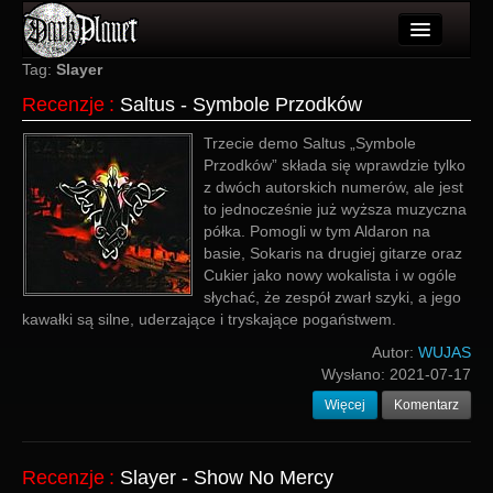
Artykuły
Tag:
Slayer
Recenzje
:
Saltus - Symbole Przodków
Użytkownicy
Trzecie demo Saltus „Symbole
Wydarzenia
Przodków” składa się wprawdzie tylko
z dwóch autorskich numerów, ale jest
Galeria
to jednocześnie już wyższa muzyczna
półka. Pomogli w tym Aldaron na
Forum
basie, Sokaris na drugiej gitarze oraz
Cukier jako nowy wokalista i w ogóle
Więcej
słychać, że zespół zwarł szyki, a jego
kawałki są silne, uderzające i tryskające pogaństwem.
Login
Autor:
WUJAS
Wysłano:
2021-07-17
Więcej
Komentarz
Recenzje
:
Slayer - Show No Mercy