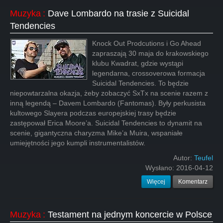
Muzyka
:
Dave Lombardo na trasie z Suicidal
Tendencies
Knock Out Prodcutions i Go Ahead
zapraszają 30 maja do krakowskiego
klubu Kwadrat, gdzie wystąpi
legendarna, crossoverowa formacja
Suicidal Tendencies. To będzie
niepowtarzalna okazja, żeby zobaczyć SxTx na scenie razem z
inną legendą – Davem Lombardo (Fantomas). Były perkusista
kultowego Slayera podczas europejskiej trasy będzie
zastępował Erica Moore’a. Suicidal Tendencies to dynamit na
scenie, gigantyczna charyzma Mike’a Muira, wspaniałe
umiejętności jego kumpli instrumentalistów.
Autor:
Teufel
Wysłano:
2016-04-12
Więcej
Komentarz
Muzyka
:
Testament na jednym koncercie w Polsce