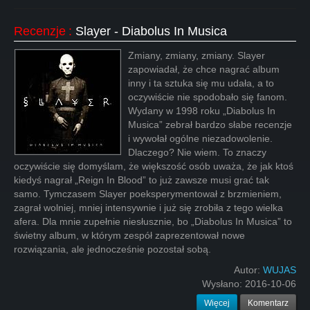
Recenzje
:
Slayer - Diabolus In Musica
Zmiany, zmiany, zmiany. Slayer
zapowiadał, że chce nagrać album
inny i ta sztuka się mu udała, a to
oczywiście nie spodobało się fanom.
Wydany w 1998 roku „Diabolus In
Musica” zebrał bardzo słabe recenzje
i wywołał ogólne niezadowolenie.
Dlaczego? Nie wiem. To znaczy
oczywiście się domyślam, że większość osób uważa, że jak ktoś
kiedyś nagrał „Reign In Blood” to już zawsze musi grać tak
samo. Tymczasem Slayer poeksperymentował z brzmieniem,
zagrał wolniej, mniej intensywnie i już się zrobiła z tego wielka
afera. Dla mnie zupełnie niesłusznie, bo „Diabolus In Musica” to
świetny album, w którym zespół zaprezentował nowe
rozwiązania, ale jednocześnie pozostał sobą.
Autor:
WUJAS
Wysłano:
2016-10-06
Więcej
Komentarz