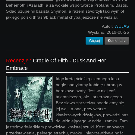
Behemoth i Azarath, a za wokale współtwórca Profanum, Bastis.
Skład uzupełnił basista Shymon, a razem stworzyli taki wymiot
jakiego polski thrash/black metal chyba jeszcze nie widział.
Autor:
WUJAS
Wysłano:
2019-08-26
Więcej
Komentarz
Recenzje
:
Cradle Of Filth - Dusk And Her
Embrace
Idąc krętą ścieżką ciemnego lasu
nagle spotykamy kobietę ubraną w
barokowe szaty. Jest w niej coś
tajemniczego, ale i przerażającego.
Bez słowa sprzeciwu poddajemy się
jej woli, a ona, przy wtórze
klawiszowych dźwięków, prowadzi nas
do widniejącego w oddali zamku. Tam
jesteśmy świadkiem prawdziwej krwistej sztuki. Kostiumowego
przedstawienia, pełnego strachu, mroku i nieprzewidywalności.