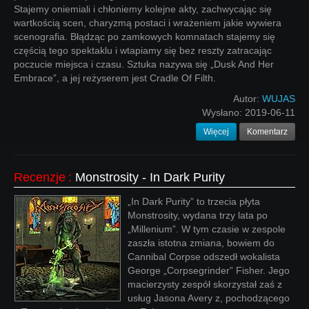
Stajemy oniemiali i chłoniemy kolejne akty, zachwycając się
wartkością scen, charyzmą postaci i wrażeniem jakie wywiera
scenografia. Błądząc po zamkowych komnatach stajemy się
częścią tego spektaklu i wtapiamy się bez reszty zatracając
poczucie miejsca i czasu. Sztuka nazywa się „Dusk And Her
Embrace”, a jej reżyserem jest Cradle Of Filth.
Autor:
WUJAS
Wysłano:
2019-06-11
Więcej
Komentarz
Recenzje
:
Monstrosity - In Dark Purity
„In Dark Purity” to trzecia płyta
Monstrosity, wydana trzy lata po
„Millenium”. W tym czasie w zespole
zaszła istotna zmiana, bowiem do
Cannibal Corpse odszedł wokalista
George „Corpsegrinder” Fisher. Jego
macierzysty zespół skorzystał zaś z
usług Jasona Avery z, pochodzącego