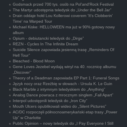
Godsmack przed 700 tys. osób na Pol'and'Rock Festival
The Martyr udostępnia teledysk do „Under the Bell Jar”
Drain oddaje hołd Lou Kollerowi coverem 'It's Clobberin'
Time' na Warped Tour
Michael Kiske: HELLOWEEN ma już w 90% gotowy nowy
album
Opium - debiutancki teledysk do „Dirge”
REZN - Cycles In The Infinite Dream
Suicide Silence zapowiada jesienną trasę „Reminders Of
Hell Tour”
Bleached - Blood Moon
Gene Loves Jezebel wydają winyl na 40. rocznicę albumu
„Discover”
Theory of a Deadman zapowiada EP Part 1: Funeral Songs
Język nocy oraz Rzeźbię w słowach - Ursula K. Le Guin
Black Marble z intymnym teledyskiem do „Anything”
Analog Dance powraca z mrocznym singlem „Fall Apart”
Interpol udostępnili teledysk do „Iron City”
Mouth Ulcers opublikowali wideo do „Silent Pictures”
AC/DC rozpoczęli północnoamerykański etap trasy „Power
Up” w Charlotte
Public Opinion – nowy teledysk do „I Pay Everyone I Still