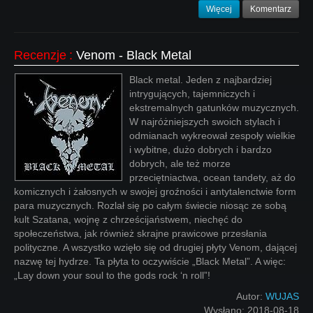
Więcej
Komentarz
Recenzje
:
Venom - Black Metal
Black metal. Jeden z najbardziej
intrygujących, tajemniczych i
ekstremalnych gatunków muzycznych.
W najróżniejszych swoich stylach i
odmianach wykreował zespoły wielkie
i wybitne, dużo dobrych i bardzo
dobrych, ale też morze
przeciętniactwa, ocean tandety, aż do
komicznych i żałosnych w swojej groźności i antytalenctwie form
para muzycznych. Rozlał się po całym świecie niosąc ze sobą
kult Szatana, wojnę z chrześcijaństwem, niechęć do
społeczeństwa, jak również skrajne prawicowe przesłania
polityczne. A wszystko wzięło się od drugiej płyty Venom, dającej
nazwę tej hydrze. Ta płyta to oczywiście „Black Metal”. A więc:
„Lay down your soul to the gods rock ‘n roll”!
Autor:
WUJAS
Wysłano:
2018-08-18