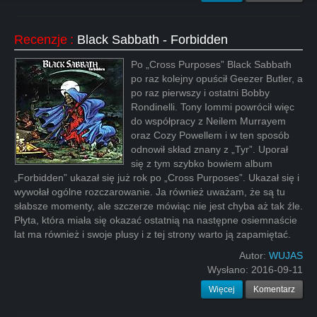
Recenzje
:
Black Sabbath - Forbidden
Po „Cross Purposes” Black Sabbath
po raz kolejny opuścił Geezer Butler, a
po raz pierwszy i ostatni Bobby
Rondinelli. Tony Iommi powrócił więc
do współpracy z Neilem Murrayem
oraz Cozy Powellem i w ten sposób
odnowił skład znany z „Tyr”. Uporał
się z tym szybko bowiem album
„Forbidden” ukazał się już rok po „Cross Purposes”. Ukazał się i
wywołał ogólne rozczarowanie. Ja również uważam, że są tu
słabsze momenty, ale szczerze mówiąc nie jest chyba aż tak źle.
Płyta, która miała się okazać ostatnią na następne osiemnaście
lat ma również i swoje plusy i z tej strony warto ją zapamiętać.
Autor:
WUJAS
Wysłano:
2016-09-11
Więcej
Komentarz