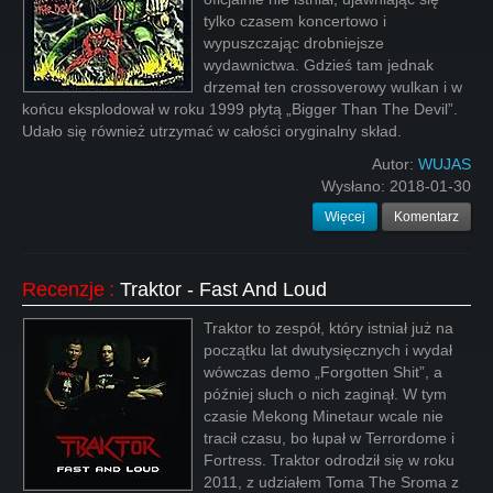
tylko czasem koncertowo i
wypuszczając drobniejsze
wydawnictwa. Gdzieś tam jednak
drzemał ten crossoverowy wulkan i w
końcu eksplodował w roku 1999 płytą „Bigger Than The Devil”.
Udało się również utrzymać w całości oryginalny skład.
Autor:
WUJAS
Wysłano:
2018-01-30
Więcej
Komentarz
Recenzje
:
Traktor - Fast And Loud
Traktor to zespół, który istniał już na
początku lat dwutysięcznych i wydał
wówczas demo „Forgotten Shit”, a
później słuch o nich zaginął. W tym
czasie Mekong Minetaur wcale nie
tracił czasu, bo łupał w Terrordome i
Fortress. Traktor odrodził się w roku
2011, z udziałem Toma The Sroma z