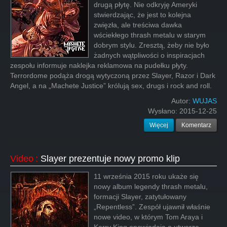
drugą płytę. Nie odkryję Ameryki
stwierdzając, że jest to kolejna
zwięzła, ale treściwa dawka
wściekłego thrash metalu w starym
dobrym stylu. Zresztą, żeby nie było
żadnych wątpliwości o inspiracjach
zespołu informuje naklejka reklamowa na pudełku płyty.
Terrordome podąża drogą wytyczoną przez Slayer, Razor i Dark
Angel, a na „Machete Justice” królują sex, drugs i rock and roll.
Autor:
WUJAS
Wysłano:
2015-12-25
Więcej
Komentarz
Video
:
Slayer prezentuje nowy promo klip
11 września 2015 roku ukaże się
nowy album legendy thrash metalu,
formacji Slayer, zatytułowany
„Repentless”. Zespół ujawnił właśnie
nowe video, w którym Tom Araya i