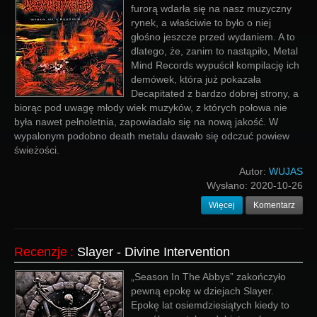
furorą wdarła się na nasz muzyczny
rynek, a właściwie to było o niej
głośno jeszcze przed wydaniem. A to
dlatego, że, zanim to nastąpiło, Metal
Mind Records wypuścił kompilację ich
demówek, która już pokazała
Decapitated z bardzo dobrej strony, a
biorąc pod uwagę młody wiek muzyków, z których połowa nie
była nawet pełnoletnia, zapowiadało się na nową jakość. W
wypalonym podobno death metalu dawało się odczuć powiew
świeżości.
Autor:
WUJAS
Wysłano:
2020-10-26
Więcej
Komentarz
Recenzje
:
Slayer - Divine Intervention
„Season In The Abbys” zakończyło
pewną epokę w dziejach Slayer.
Epokę lat osiemdziesiątych kiedy to