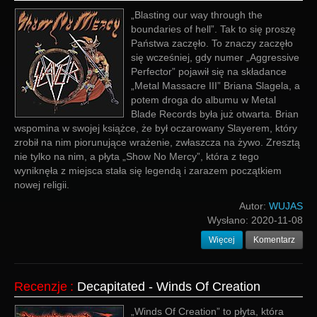
„Blasting our way through the
boundaries of hell”. Tak to się proszę
Państwa zaczęło. To znaczy zaczęło
się wcześniej, gdy numer „Aggressive
Perfector” pojawił się na składance
„Metal Massacre III” Briana Slagela, a
potem droga do albumu w Metal
Blade Records była już otwarta. Brian
wspomina w swojej książce, że był oczarowany Slayerem, który
zrobił na nim piorunujące wrażenie, zwłaszcza na żywo. Zresztą
nie tylko na nim, a płyta „Show No Mercy”, która z tego
wyniknęła z miejsca stała się legendą i zarazem początkiem
nowej religii.
Autor:
WUJAS
Wysłano:
2020-11-08
Więcej
Komentarz
Recenzje
:
Decapitated - Winds Of Creation
„Winds Of Creation” to płyta, która