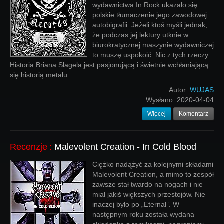
wydawnictwa In Rock ukazało się
polskie tłumaczenie jego zawodowej
autobigrafii. Jeżeli ktoś myśli jednak,
że podczas jej lektury utknie w
biurokratycznej maszynie wydawniczej
to muszę uspokoić. Nic z tych rzeczy.
Historia Briana Slagela jest pasjonującą i świetnie wchłaniającą
się historią metalu.
Autor:
WUJAS
Wysłano:
2020-04-04
Więcej
Komentarz
Recenzje
:
Malevolent Creation - In Cold Blood
Ciężko nadążyć za kolejnymi składami
Malevolent Creation, a mimo to zespół
zawsze stał twardo na nogach i nie
miał jakiś większych przestojów. Nie
inaczej było po „Eternal”. W
następnym roku została wydana