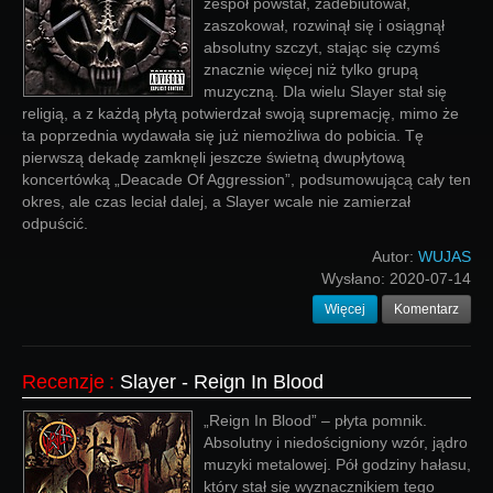
zespół powstał, zadebiutował,
zaszokował, rozwinął się i osiągnął
absolutny szczyt, stając się czymś
znacznie więcej niż tylko grupą
muzyczną. Dla wielu Slayer stał się
religią, a z każdą płytą potwierdzał swoją supremację, mimo że
ta poprzednia wydawała się już niemożliwa do pobicia. Tę
pierwszą dekadę zamknęli jeszcze świetną dwupłytową
koncertówką „Deacade Of Aggression”, podsumowującą cały ten
okres, ale czas leciał dalej, a Slayer wcale nie zamierzał
odpuścić.
Autor:
WUJAS
Wysłano:
2020-07-14
Więcej
Komentarz
Recenzje
:
Slayer - Reign In Blood
„Reign In Blood” – płyta pomnik.
Absolutny i niedościgniony wzór, jądro
muzyki metalowej. Pół godziny hałasu,
który stał się wyznacznikiem tego