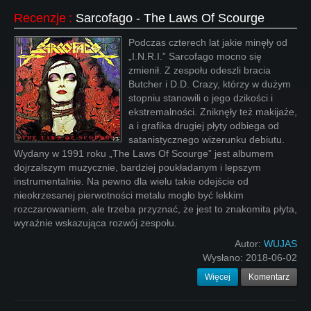
Recenzje
:
Sarcofago - The Laws Of Scourge
Podczas czterech lat jakie minęły od
„I.N.R.I.” Sarcofago mocno się
zmienił. Z zespołu odeszli bracia
Butcher i D.D. Crazy, którzy w dużym
stopniu stanowili o jego dzikości i
ekstremalności. Zniknęły też makijaże,
a i grafika drugiej płyty odbiega od
satanistycznego wizerunku debiutu.
Wydany w 1991 roku „The Laws Of Scourge” jest albumem
dojrzalszym muzycznie, bardziej poukładanym i lepszym
instrumentalnie. Na pewno dla wielu takie odejście od
nieokrzesanej pierwotności metalu mogło być lekkim
rozczarowaniem, ale trzeba przyznać, że jest to znakomita płyta,
wyraźnie wskazująca rozwój zespołu.
Autor:
WUJAS
Wysłano:
2018-06-02
Więcej
Komentarz