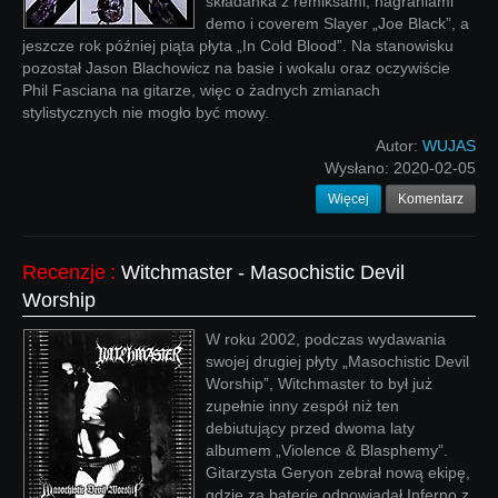
składanka z remiksami, nagraniami
demo i coverem Slayer „Joe Black”, a
jeszcze rok później piąta płyta „In Cold Blood”. Na stanowisku
pozostał Jason Blachowicz na basie i wokalu oraz oczywiście
Phil Fasciana na gitarze, więc o żadnych zmianach
stylistycznych nie mogło być mowy.
Autor:
WUJAS
Wysłano:
2020-02-05
Więcej
Komentarz
Recenzje
:
Witchmaster - Masochistic Devil
Worship
W roku 2002, podczas wydawania
swojej drugiej płyty „Masochistic Devil
Worship”, Witchmaster to był już
zupełnie inny zespół niż ten
debiutujący przed dwoma laty
albumem „Violence & Blasphemy”.
Gitarzysta Geryon zebrał nową ekipę,
gdzie za baterie odpowiadał Inferno z