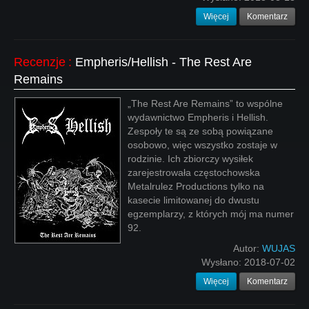
Więcej
Komentarz
Recenzje
:
Empheris/Hellish - The Rest Are
Remains
„The Rest Are Remains” to wspólne
wydawnictwo Empheris i Hellish.
Zespoły te są ze sobą powiązane
osobowo, więc wszystko zostaje w
rodzinie. Ich zbiorczy wysiłek
zarejestrowała częstochowska
Metalrulez Productions tylko na
kasecie limitowanej do dwustu
egzemplarzy, z których mój ma numer
92.
Autor:
WUJAS
Wysłano:
2018-07-02
Więcej
Komentarz