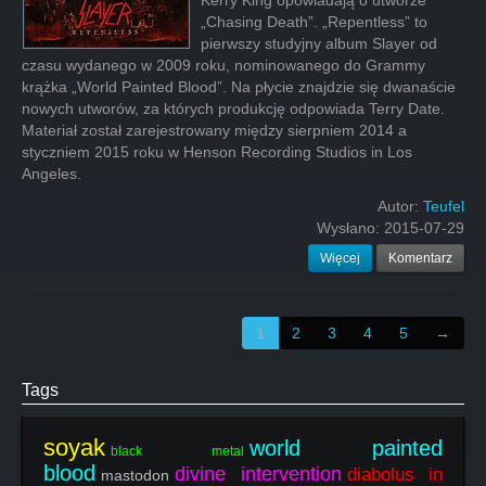
Kerry King opowiadają o utworze
„Chasing Death”. „Repentless” to
pierwszy studyjny album Slayer od
czasu wydanego w 2009 roku, nominowanego do Grammy
krążka „World Painted Blood”. Na płycie znajdzie się dwanaście
nowych utworów, za których produkcję odpowiada Terry Date.
Materiał został zarejestrowany między sierpniem 2014 a
styczniem 2015 roku w Henson Recording Studios in Los
Angeles.
Autor:
Teufel
Wysłano:
2015-07-29
Więcej
Komentarz
1
2
3
4
5
→
Tags
soyak
world painted
black metal
blood
divine intervention
diabolus in
mastodon