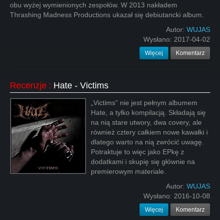
obu wyżej wymienionych zespołów. W 2013 nakładem
Thrashing Madness Productions ukazał się debiutancki album.
Autor:
WUJAS
Wysłano:
2017-04-02
Więcej
Komentarz
Recenzje
:
Hate - Victims
„Victims” nie jest pełnym albumem
Hate, a tylko kompilacją. Składają się
na nią stare utwory, dwa covery, ale
również cztery całkiem nowe kawałki i
dlatego warto na nią zwrócić uwagę.
Potraktuje to więc jako EPkę z
dodatkami i skupię się głównie na
premierowym materiale.
Autor:
WUJAS
Wysłano:
2016-10-08
Więcej
Komentarz