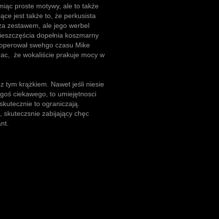
amiąc proste motywy, ale to także
ące jest także to, że perkusista
a zestawem, ale jego werbel
i nieszczęścia dopełnia koszmarny
m operował swehgo czasu Mike
hac, że wokaliście prakuje mocy w
 tym krążkiem. Nawet jeśli niesie
goś ciekawego, to umiejętnosci
kutecznie to ograniczają.
i, skuteczsnie zabijający chęc
nt.