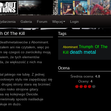
ydarzenia
Galeria
Forum
Więcej
Login
h Of The Kill
Tags
m deathmetalowców z Abominant.
Triumph Of The
załem ani nie czytałem, więc po
Abominant
death metal
em się czegoś co zwróciłoby moją
Kill
 wiem, że tych elementów
da, że większość z nich ma
Ocena
l jakiego nie lubię. Z jednej
Średnia ocena:
4.8
hoolowym stylu nie zapędzając się
Oceny:
4
 drugiej strony stara się brzmieć
dzo nisko strojone gitary.
wa się kolejnego Deicide.
 nieśmiały sposób naśladuje
kuje im dużo.