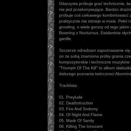
Gitarzysta próbuje grać technicznie, ł
nie jest przekonywujące. Bardzo drażni
próbuje coś ciekawego kombiniowacć z
praktycznie nie istnieje w mixie. Pełn
growling, o wiele gorszy od tego jaki
Bowning z Nocturnus. Ewidentnie słyc
gardle.
Szczerze odradzam zapoznawanie się z
on ze sobą znamiona próby grania cze
kompozytorskie i techniczne muzyków s
"Triumph Of The Kill" to album słabiutk
dalszego poznania twórczosci Abomina
Tracklista:
01. Preylude
02. Deathstruction
03. Fire And Sodomy
04. Of Night And Flame
05. Mask Of Sanity
06. Killing The Innocent