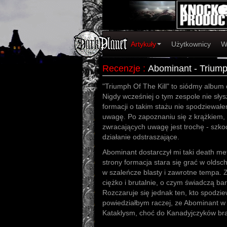
Artykuły
Użytkownicy
W
Recenzje
:
Abominant - Triump
"Triumph Of The Kill" to siódmy albu
Nigdy wcześniej o tym zespole nie słys
formacji o takim stażu nie spodziewał
uwagę. Po zapoznaniu się z krążkiem,
zwracających uwagę jest trochę - szko
działanie odstraszające.
Abominant dostarczył mi taki death meta
strony formacja stara się grać w oldsc
w szaleńcze blasty i zawrotne tempa. Z
ciężko i brutalnie, o czym świadczą bar
Rozczaruje się jednak ten, kto spodzie
powiedziałbym raczej, ze Abominant w
Kataklysm, choć do Kanadyjczyków bra