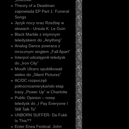
Theory of a Deadman
zapowiada EP Part 1: Funeral
Songs
Język nocy oraz Rzeźbię w
słowach - Ursula K. Le Guin
Black Marble z intymnym
teledyskiem do „Anything”
Analog Dance powraca z
mrocznym singlem „Fall Apart”
Interpol udostępnili teledysk
do „Iron City”
Mouth Ulcers opublikowali
wideo do „Silent Pictures”
AC/DC rozpoczęli
północnoamerykański etap
trasy „Power Up” w Charlotte
Public Opinion – nowy
teledysk do „I Pay Everyone I
Still Talk To”
UNBORN SUFFER- Da Fukk
Is This??
Enter Enea Festival. John