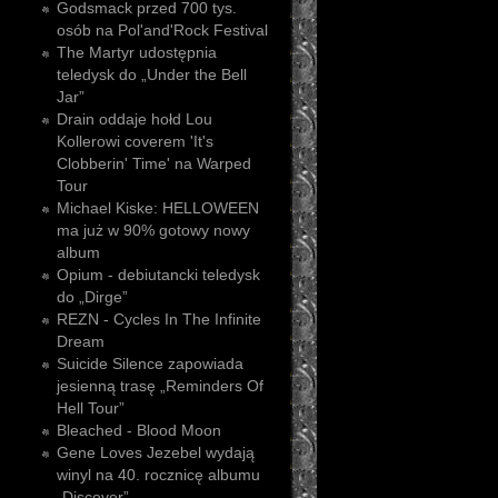
Godsmack przed 700 tys.
osób na Pol'and'Rock Festival
The Martyr udostępnia
teledysk do „Under the Bell
Jar”
Drain oddaje hołd Lou
Kollerowi coverem 'It's
Clobberin' Time' na Warped
Tour
Michael Kiske: HELLOWEEN
ma już w 90% gotowy nowy
album
Opium - debiutancki teledysk
do „Dirge”
REZN - Cycles In The Infinite
Dream
Suicide Silence zapowiada
jesienną trasę „Reminders Of
Hell Tour”
Bleached - Blood Moon
Gene Loves Jezebel wydają
winyl na 40. rocznicę albumu
„Discover”