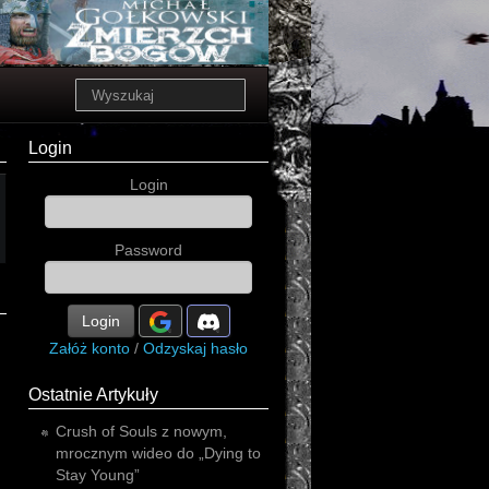
Login
Login
Password
Login
Załóż konto
/
Odzyskaj hasło
Ostatnie Artykuły
Crush of Souls z nowym,
mrocznym wideo do „Dying to
Stay Young”