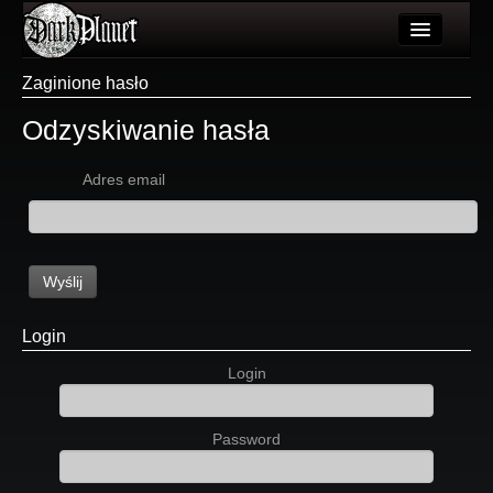
Artykuły
Zaginione hasło
Użytkownicy
Odzyskiwanie hasła
Wydarzenia
Adres email
Galeria
Forum
Wyślij
Więcej
Login
Login
Login
Password