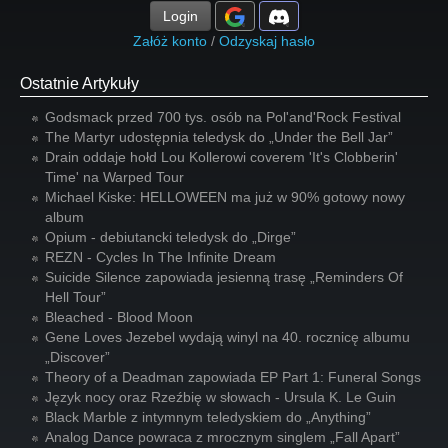
Login
Załóż konto
/
Odzyskaj hasło
Ostatnie Artykuły
Godsmack przed 700 tys. osób na Pol'and'Rock Festival
The Martyr udostępnia teledysk do „Under the Bell Jar”
Drain oddaje hołd Lou Kollerowi coverem 'It's Clobberin'
Time' na Warped Tour
Michael Kiske: HELLOWEEN ma już w 90% gotowy nowy
album
Opium - debiutancki teledysk do „Dirge”
REZN - Cycles In The Infinite Dream
Suicide Silence zapowiada jesienną trasę „Reminders Of
Hell Tour”
Bleached - Blood Moon
Gene Loves Jezebel wydają winyl na 40. rocznicę albumu
„Discover”
Theory of a Deadman zapowiada EP Part 1: Funeral Songs
Język nocy oraz Rzeźbię w słowach - Ursula K. Le Guin
Black Marble z intymnym teledyskiem do „Anything”
Analog Dance powraca z mrocznym singlem „Fall Apart”