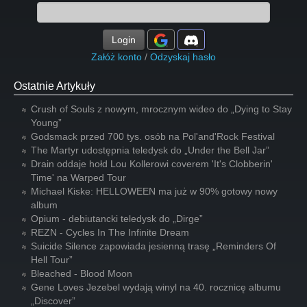
Login
Załóż konto
/
Odzyskaj hasło
Ostatnie Artykuły
Crush of Souls z nowym, mrocznym wideo do „Dying to Stay
Young”
Godsmack przed 700 tys. osób na Pol'and'Rock Festival
The Martyr udostępnia teledysk do „Under the Bell Jar”
Drain oddaje hołd Lou Kollerowi coverem 'It's Clobberin'
Time' na Warped Tour
Michael Kiske: HELLOWEEN ma już w 90% gotowy nowy
album
Opium - debiutancki teledysk do „Dirge”
REZN - Cycles In The Infinite Dream
Suicide Silence zapowiada jesienną trasę „Reminders Of
Hell Tour”
Bleached - Blood Moon
Gene Loves Jezebel wydają winyl na 40. rocznicę albumu
„Discover”