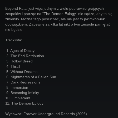
Beyond Fatal jest więc jednym z wielu poprawnie grających
zespołów i patrząc na "The Demon Eulogy" nie sądze, aby to się
zmieniło. Można tego posłuchać, ale nie jest to jakimkolwiek
obowiązkiem. Zapewne za kilka lat nikt o tym zespole pamiętać
nie będzie.
Tracklista:
1. Ages of Decay
2. The End Retribution
3. Hollow Breed
4. Thrall
5. Without Dreams
6. Nightmares of a Fallen Sun
7. Dark Regressions
8. Immersion
9. Becoming Infinity
10. Omniscient
11. The Demon Eulogy
Wydawca: Forever Underground Records (2006)