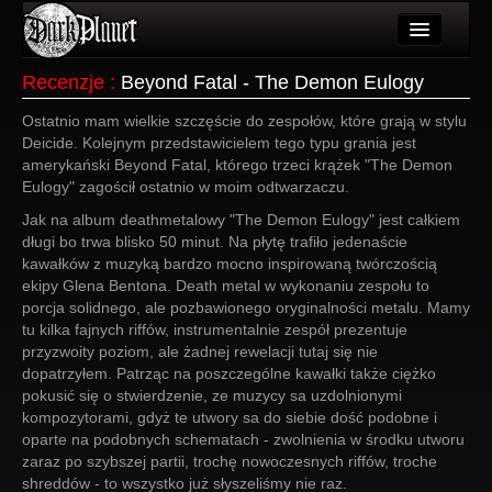
Artykuły
Recenzje
:
Beyond Fatal - The Demon Eulogy
Użytkownicy
Ostatnio mam wielkie szczęście do zespołów, które grają w stylu
Deicide. Kolejnym przedstawicielem tego typu grania jest
Wydarzenia
amerykański Beyond Fatal, którego trzeci krążek "The Demon
Eulogy" zagościł ostatnio w moim odtwarzaczu.
Galeria
Jak na album deathmetalowy "The Demon Eulogy" jest całkiem
długi bo trwa blisko 50 minut. Na płytę trafiło jedenaście
Forum
kawałków z muzyką bardzo mocno inspirowaną twórczością
ekipy Glena Bentona. Death metal w wykonaniu zespołu to
Więcej
porcja solidnego, ale pozbawionego oryginalności metalu. Mamy
tu kilka fajnych riffów, instrumentalnie zespół prezentuje
Login
przyzwoity poziom, ale żadnej rewelacji tutaj się nie
dopatrzyłem. Patrząc na poszczególne kawałki także ciężko
pokusić się o stwierdzenie, ze muzycy sa uzdolnionymi
kompozytorami, gdyż te utwory sa do siebie dość podobne i
oparte na podobnych schematach - zwolnienia w środku utworu
zaraz po szybszej partii, trochę nowoczesnych riffów, troche
shreddów - to wszystko już słyszeliśmy nie raz.