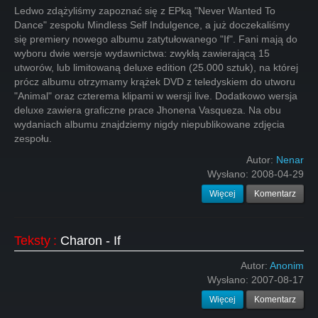
Ledwo zdążyliśmy zapoznać się z EPką "Never Wanted To
Dance" zespołu Mindless Self Indulgence, a już doczekaliśmy
się premiery nowego albumu zatytułowanego "If". Fani mają do
wyboru dwie wersje wydawnictwa: zwykłą zawierającą 15
utworów, lub limitowaną deluxe edition (25.000 sztuk), na której
prócz albumu otrzymamy krążek DVD z teledyskiem do utworu
"Animal" oraz czterema klipami w wersji live. Dodatkowo wersja
deluxe zawiera graficzne prace Jhonena Vasqueza. Na obu
wydaniach albumu znajdziemy nigdy niepublikowane zdjęcia
zespołu.
Autor:
Nenar
Wysłano:
2008-04-29
Więcej
Komentarz
Teksty
:
Charon - If
Autor:
Anonim
Wysłano:
2007-08-17
Więcej
Komentarz