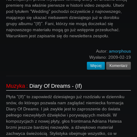
premierę ma właśnie pierwsze w historii video zespołu. Utwór
pod tytułem "Wedding" pochodzi oczywiście z najnowszego,
mającego się ukazać niebawem dziesiątego już w dorobku
grupy albumu "(If)". Fani, którzy nie mogą doczekać się
najnowszego materiału mogą go już wstępnie przesłuchać.
Warunkiem jest zapisanie się do newslettera zespołu.
Autor:
amorphous
Wysłano:
2009-02-19
Więcej
Komentarz
Muzyka
:
Diary Of Dreams - (If)
Płyta "(If)" to zapowiedź dziesiątego już rozdziału w dzienniku
snów, do którego pozwala nam zaglądać niemiecka formacja
Diary Of Dreams. I jak zwykle jest to zaproszenie do świata
pełnego niezwykłych dźwięków i porywających melodii. W
kompozycjach z nowej płyty, głos frontmana Adriana Hatesa
brzmi jeszcze bardziej niezwykle, a dźwiękowo materiał
zachwyca świeżością. Stylistyka obejmuje wszystko, co w