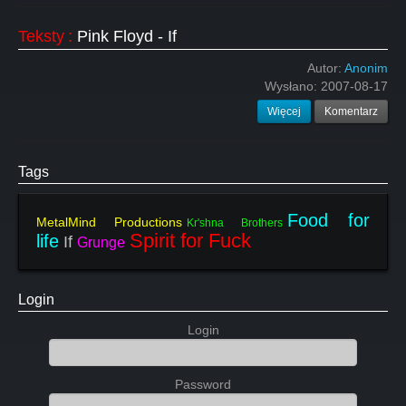
Teksty
:
Pink Floyd - If
Autor:
Anonim
Wysłano:
2007-08-17
Więcej
Komentarz
Tags
Food for
MetalMind Productions
Kr'shna Brothers
Spirit for Fuck
life
If
Grunge
Login
Login
Password