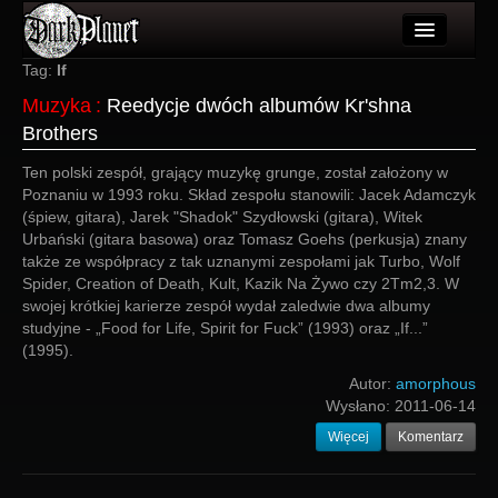
Artykuły
Tag:
If
Muzyka
:
Reedycje dwóch albumów Kr'shna
Użytkownicy
Brothers
Wydarzenia
Ten polski zespół, grający muzykę grunge, został założony w
Poznaniu w 1993 roku. Skład zespołu stanowili: Jacek Adamczyk
Galeria
(śpiew, gitara), Jarek "Shadok" Szydłowski (gitara), Witek
Urbański (gitara basowa) oraz Tomasz Goehs (perkusja) znany
Forum
także ze współpracy z tak uznanymi zespołami jak Turbo, Wolf
Spider, Creation of Death, Kult, Kazik Na Żywo czy 2Tm2,3. W
Więcej
swojej krótkiej karierze zespół wydał zaledwie dwa albumy
studyjne - „Food for Life, Spirit for Fuck” (1993) oraz „If...”
Login
(1995).
Autor:
amorphous
Wysłano:
2011-06-14
Więcej
Komentarz