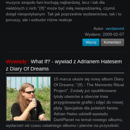
muzyce zespołu fani kochają najbardziej, lecz i tak dla
niektórych z nich "(If)" może być miłą niespodzianką, czymś
dotąd niespotykanym. Tak jak poprzednie wydawnictwa, tak i to
poruszy, ale i wzbudzi różne reakcje.
Autor:
verdammt
Wysłano:
2009-02-07
Więcej
Komentarz
Wywiady
:
What If? - wywiad z Adrianem Hatesem
z Diary Of Dreams
15 marca ukaże się nowy album Diary
Of Dreams: "(If) - The Memento Ritual
Project". Zostały już opublikowane
tytuły utworów a obecnie trwa
przygotowanie grafiki i zdjęć do nowej
płyty. Specjalnie dla polskich fanów
Adrian Hates udzielił wywiadu
DarkPlanet na temat nowego albumu,
wydarzeń od czasu ostatniego albumu i planów na przyszłość.