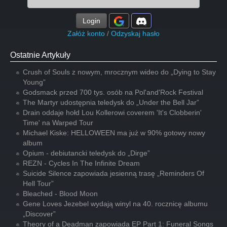
Login
Załóż konto
/
Odzyskaj hasło
Ostatnie Artykuły
Crush of Souls z nowym, mrocznym wideo do „Dying to Stay
Young”
Godsmack przed 700 tys. osób na Pol'and'Rock Festival
The Martyr udostępnia teledysk do „Under the Bell Jar”
Drain oddaje hołd Lou Kollerowi coverem 'It's Clobberin'
Time' na Warped Tour
Michael Kiske: HELLOWEEN ma już w 90% gotowy nowy
album
Opium - debiutancki teledysk do „Dirge”
REZN - Cycles In The Infinite Dream
Suicide Silence zapowiada jesienną trasę „Reminders Of
Hell Tour”
Bleached - Blood Moon
Gene Loves Jezebel wydają winyl na 40. rocznicę albumu
„Discover”
Theory of a Deadman zapowiada EP Part 1: Funeral Songs