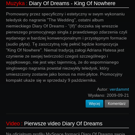
Muzyka
:
Diary Of Dreams - King Of Nowhere
Promowany przez specyficzny i estetyczny w swym wykonaniu
teledysk do nagrania "The Wedding", ostatni album
niemieckiego Diary Of Dreams - "(If)" doczeka się wreszcie
pierwszego promocyjnego singla z prawdziwego zdarzenia czyli
wydanego w bardziej konwencjonalnym i przystępnym formacie
(audio płyta). Tę zaszczytną rolę pełnić będzie kompozycja
"King Of Nowhere". Niemal tradycją załogi Adriana Hatesa jest
czynienie ze swojej twórczości czegoś szczególnego i
wyjątkowego, nie jest więc tajemnicą, że do wspomnianego
singlowego nagrania powstał niezwykły teledysk, który
umieszczony zostanie jako bonus na mini-płytce. Promocyjny
kompakt ukaże się w sprzedaży 9 października.
Autor:
verdammt
Wysłano:
2009-09-21
Więcej
Komentarz
Video
:
Pierwsze video Diary Of Dreams
Na oficjalnym profilu MySpace formacji Diary Of Dreams swoją