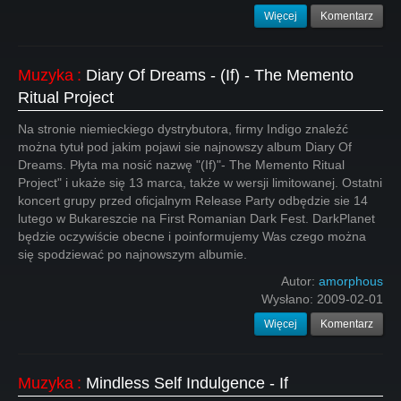
Więcej
Komentarz
Muzyka
:
Diary Of Dreams - (If) - The Memento
Ritual Project
Na stronie niemieckiego dystrybutora, firmy Indigo znaleźć
można tytuł pod jakim pojawi sie najnowszy album Diary Of
Dreams. Płyta ma nosić nazwę "(If)"- The Memento Ritual
Project" i ukaże się 13 marca, także w wersji limitowanej. Ostatni
koncert grupy przed oficjalnym Release Party odbędzie sie 14
lutego w Bukareszcie na First Romanian Dark Fest. DarkPlanet
będzie oczywiście obecne i poinformujemy Was czego można
się spodziewać po najnowszym albumie.
Autor:
amorphous
Wysłano:
2009-02-01
Więcej
Komentarz
Muzyka
:
Mindless Self Indulgence - If