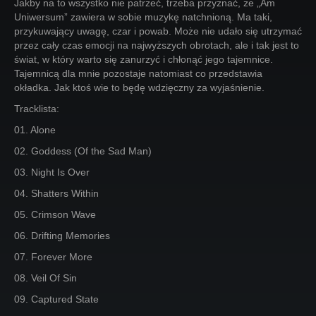
Jakby na to wszystko nie patrzeć, trzeba przyznać, że „Am
Uniwersum” zawiera w sobie muzykę natchnioną. Ma taki,
przykuwający uwagę, czar i powab. Może nie udało się utrzymać
przez cały czas emocji na najwyższych obrotach, ale i tak jest to
świat, w który warto się zanurzyć i chłonąć jego tajemnice.
Tajemnicą dla mnie pozostaje natomiast co przedstawia
okładka. Jak ktoś wie to będę wdzięczny za wyjaśnienie.
Tracklista:
01. Alone
02. Goddess (Of the Sad Man)
03. Night Is Over
04. Shatters Within
05. Crimson Wave
06. Drifting Memories
07. Forever More
08. Veil Of Sin
09. Captured State