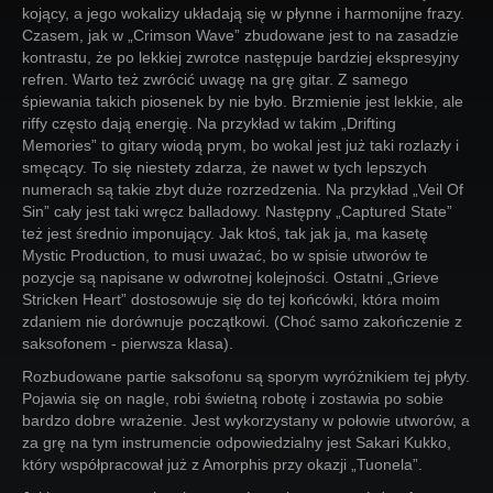
kojący, a jego wokalizy układają się w płynne i harmonijne frazy.
Czasem, jak w „Crimson Wave” zbudowane jest to na zasadzie
kontrastu, że po lekkiej zwrotce następuje bardziej ekspresyjny
refren. Warto też zwrócić uwagę na grę gitar. Z samego
śpiewania takich piosenek by nie było. Brzmienie jest lekkie, ale
riffy często dają energię. Na przykład w takim „Drifting
Memories” to gitary wiodą prym, bo wokal jest już taki rozlazły i
smęcący. To się niestety zdarza, że nawet w tych lepszych
numerach są takie zbyt duże rozrzedzenia. Na przykład „Veil Of
Sin” cały jest taki wręcz balladowy. Następny „Captured State”
też jest średnio imponujący. Jak ktoś, tak jak ja, ma kasetę
Mystic Production, to musi uważać, bo w spisie utworów te
pozycje są napisane w odwrotnej kolejności. Ostatni „Grieve
Stricken Heart” dostosowuje się do tej końcówki, która moim
zdaniem nie dorównuje początkowi. (Choć samo zakończenie z
saksofonem - pierwsza klasa).
Rozbudowane partie saksofonu są sporym wyróżnikiem tej płyty.
Pojawia się on nagle, robi świetną robotę i zostawia po sobie
bardzo dobre wrażenie. Jest wykorzystany w połowie utworów, a
za grę na tym instrumencie odpowiedzialny jest Sakari Kukko,
który współpracował już z Amorphis przy okazji „Tuonela”.