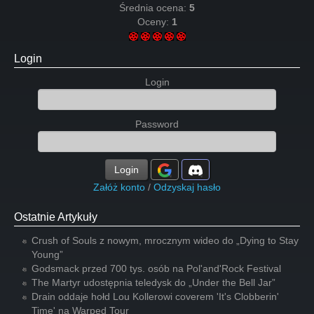
Średnia ocena:
5
Oceny:
1
Login
Login
Password
Login
Załóż konto
/
Odzyskaj hasło
Ostatnie Artykuły
Crush of Souls z nowym, mrocznym wideo do „Dying to Stay
Young”
Godsmack przed 700 tys. osób na Pol'and'Rock Festival
The Martyr udostępnia teledysk do „Under the Bell Jar”
Drain oddaje hołd Lou Kollerowi coverem 'It's Clobberin'
Time' na Warped Tour