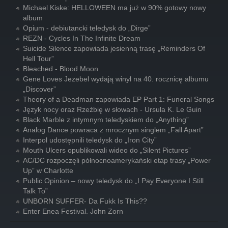
Michael Kiske: HELLOWEEN ma już w 90% gotowy nowy
album
Opium - debiutancki teledysk do „Dirge”
REZN - Cycles In The Infinite Dream
Suicide Silence zapowiada jesienną trasę „Reminders Of
Hell Tour”
Bleached - Blood Moon
Gene Loves Jezebel wydają winyl na 40. rocznicę albumu
„Discover”
Theory of a Deadman zapowiada EP Part 1: Funeral Songs
Język nocy oraz Rzeźbię w słowach - Ursula K. Le Guin
Black Marble z intymnym teledyskiem do „Anything”
Analog Dance powraca z mrocznym singlem „Fall Apart”
Interpol udostępnili teledysk do „Iron City”
Mouth Ulcers opublikowali wideo do „Silent Pictures”
AC/DC rozpoczęli północnoamerykański etap trasy „Power
Up” w Charlotte
Public Opinion – nowy teledysk do „I Pay Everyone I Still
Talk To”
UNBORN SUFFER- Da Fukk Is This??
Enter Enea Festival. John Zorn