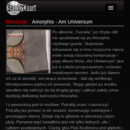
Artykuły
Recenzje
:
Amorphis - Am Universum
Użytkownicy
Po albumie „Tuonela” już chyba nikt
nie spodziewał się po Amorphis
Wydarzenia
ciężkiego grania. Stopniowe
odsuwanie się w inne muzyczne rejony
Galeria
miało swoją naturalną kontynuację i
piąty album finów „Am Uniwersum” jest
Forum
już w całości progresywnym, rockowo-
metalowym tworem. Jedni już dawno
Więcej
ich za to skreślili, inni wręcz przeciwnie - dali się wchłonąć
klimatycznemu pięknu ich piosenek. Stojąc gdzieś po środku
Login
starałem się zaliczyć do tej drugiej grupy i odkryć zalety coraz
bardziej delikatnej twórczości Amorphis.
I z pewnością jest to możliwe. Potrafią urzec i zauroczyć.
Potrafią też porwać w wir wrażeń, konstruując melodyjne i
porywające utwory. Dzieje się to głównie w pierwszej części
płyty. Pierwsze pięć kawałków jest nie tylko ładnych, ale i
całkiem przebojowych. Czysty głos Pasi Koskinena jest głęboki i