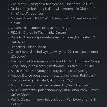
The Martyr udostępnia teledysk do „Under the Bell Jar”
Drain oddaje hołd Lou Kollerowi coverem 'It's Clobberin'
Time' na Warped Tour
Michael Kiske: HELLOWEEN ma już w 90% gotowy nowy
album
Opium - debiutancki teledysk do „Dirge”
REZN - Cycles In The Infinite Dream
Suicide Silence zapowiada jesienną trasę „Reminders Of
Hell Tour”
Bleached - Blood Moon
Gene Loves Jezebel wydają winyl na 40. rocznicę albumu
„Discover”
Theory of a Deadman zapowiada EP Part 1: Funeral Songs
Język nocy oraz Rzeźbię w słowach - Ursula K. Le Guin
Black Marble z intymnym teledyskiem do „Anything”
Analog Dance powraca z mrocznym singlem „Fall Apart”
Interpol udostępnili teledysk do „Iron City”
Mouth Ulcers opublikowali wideo do „Silent Pictures”
AC/DC rozpoczęli północnoamerykański etap trasy „Power
Up” w Charlotte
Public Opinion – nowy teledysk do „I Pay Everyone I Still
Talk To”