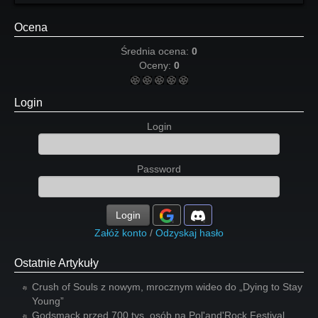
Ocena
Średnia ocena:
0
Oceny:
0
Login
Login
Password
Login
Załóż konto
/
Odzyskaj hasło
Ostatnie Artykuły
Crush of Souls z nowym, mrocznym wideo do „Dying to Stay
Young”
Godsmack przed 700 tys. osób na Pol'and'Rock Festival