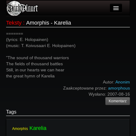
Artykuły
Teksty
:
Amorphis - Karelia
Użytkownicy
=======
(lyrics: E. Holopainen)
Wydarzenia
(music: T. Koivusaari E. Holopainen)
Galeria
"The sound of thousand warriors
The fields of thousand battles
Forum
Still, in our hearts we can hear
the great hymn of Karelia
Więcej
Autor:
Anonim
Zaakceptowane przez:
amorphous
Login
Wysłano:
2007-08-16
Komentarz
Tags
Karelia
Amorphis