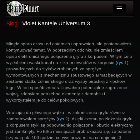
Artykuły
Blog
:
Violet Kantele Universum 3
Użytkownicy
Minęło sporo czasu od ostatnich usprawnień, ale postanowiłem
Wydarzenia
kontynuować temat. W poprzednim odcinku nie zmieściłem
opisu elektronicznego połączenia gryfu z korpusem. W tym celu
Galeria
wyżłobiłem wąski kanał na kilka przewodów w korpusie
(rys.1)
,
prowadzących do styków zrobionych ze sprężyn
Forum
wymontowanych z mechanizmu spustowego armat będących w
zestawie statku żołnierskiego oraz wyspy pirackiej z klocków
Więcej
lego. W ten sposób zneutralizowałem potencjalne zagrożenie
wojną, zdobyłem potrzebne elementy z demobilu i
Login
wykorzystałem je do celów pokojowych.
Wracając do głównego wątku - w zakończeniu gryfu również
zamontowałem sprężyny (
rys.2
), dzięki czemu po złożeniu gryfu
z korpusem styki są odpowiednio połączone i obwód elektryczny
jest zamknięty. Po kilku miesiącach prób okazało się, że baterie
trzymają ok. 100 godzin, co wystarcza mi na co najmniej 3