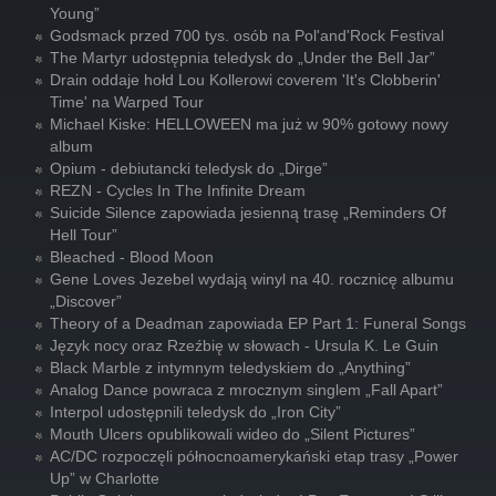
Young”
Godsmack przed 700 tys. osób na Pol'and'Rock Festival
The Martyr udostępnia teledysk do „Under the Bell Jar”
Drain oddaje hołd Lou Kollerowi coverem 'It's Clobberin'
Time' na Warped Tour
Michael Kiske: HELLOWEEN ma już w 90% gotowy nowy
album
Opium - debiutancki teledysk do „Dirge”
REZN - Cycles In The Infinite Dream
Suicide Silence zapowiada jesienną trasę „Reminders Of
Hell Tour”
Bleached - Blood Moon
Gene Loves Jezebel wydają winyl na 40. rocznicę albumu
„Discover”
Theory of a Deadman zapowiada EP Part 1: Funeral Songs
Język nocy oraz Rzeźbię w słowach - Ursula K. Le Guin
Black Marble z intymnym teledyskiem do „Anything”
Analog Dance powraca z mrocznym singlem „Fall Apart”
Interpol udostępnili teledysk do „Iron City”
Mouth Ulcers opublikowali wideo do „Silent Pictures”
AC/DC rozpoczęli północnoamerykański etap trasy „Power
Up” w Charlotte