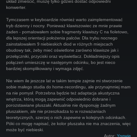
układ zmieścić, muszę tylko gdzieś dostać odpowiedni
konwerter.
Tymczasem w keyboardzie również warto zaimplementować
tryb dzienny i nocny. Ponieważ klawiszowiec ze mnie prawie
żaden - pomalowałem sobie fragmenty klawiszy C na fioletowo,
dla lepszej orientacji położenia palców. Dla trybu nocnego
zainstalowałem 9 niebieskich diod w różnych miejscach
obudowy tak, żeby mieć oświetlone zarówno klawisze jak i
przełączniki, przyciski oraz wyświetlacz. Dokładniejszy opis
połączeń umieszczę w następnym odcinku, bo jest nieco
bardziej skomplikowany i wymaga zdjęć.
Nie wiem ile jeszcze lat w takim tempie zajmie mi stworzenie
sobie małego studia do home-recordingu, ale przynajmniej mam
na nie pomysł. Potrzebna będzie też adaptacja akustyczna
wnętrza, którą mogą zapewnić odpowiednio dobrane i
porozstawiane pluszaki. Aktualnie nie dysponuję żadnym
pluszakiem, ale nie przeszkadza to w rozważaniach
teoretycznych, szerzej o nich zapewne w kolejnych odcinkach.
Póki co mogę napisać, że kolor pluszaka nie ma znaczenia, więc
może być niebieski.
Autor:
Yngwie