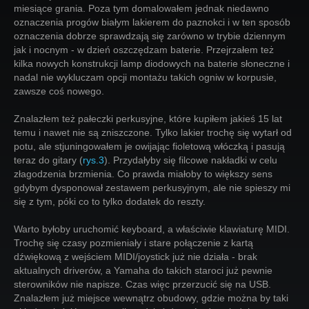
miesiące grania. Poza tym domalowałem jednak niedawno
oznaczenia progów białym lakierem do paznokci i w ten sposób
oznaczenia dobrze sprawdzają się zarówno w trybie dziennym
jak i nocnym - w dzień oszczędzam baterie. Przejrzałem też
kilka nowych konstrukcji lamp diodowych na baterie słoneczne i
nadal nie wykluczam opcji montażu takich ogniw w korpusie,
zawsze coś nowego.
Znalazłem też pałeczki perkusyjne, które kupiłem jakieś 15 lat
temu i nawet nie są zniszczone. Tylko lakier trochę się wytarł od
potu, ale stjuningowałem je owijając fioletową włóczką i pasują
teraz do gitary (
rys.3
). Przydałyby się filcowe nakładki w celu
złagodzenia brzmienia. Co prawda miałoby to większy sens
gdybym dysponował zestawem perkusyjnym, ale nie spieszy mi
się z tym, póki co to tylko dodatek do reszty.
Warto byłoby uruchomić keyboard, a właściwie klawiaturę MIDI.
Trochę się czasy pozmieniały i stare połączenie z kartą
dźwiękową z wejściem MIDI/joystick już nie działa - brak
aktualnych driverów, a Yamaha do takich staroci już pewnie
sterowników nie napisze. Czas więc przerzucić się na USB.
Znalazłem już miejsce wewnątrz obudowy, gdzie można by taki