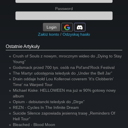
Password
Login
Załóż konto
/
Odzyskaj hasło
Ostatnie Artykuły
Crush of Souls z nowym, mrocznym wideo do „Dying to Stay
Young”
Godsmack przed 700 tys. osób na Pol'and'Rock Festival
The Martyr udostępnia teledysk do „Under the Bell Jar”
Drain oddaje hołd Lou Kollerowi coverem 'It's Clobberin'
Time' na Warped Tour
Michael Kiske: HELLOWEEN ma już w 90% gotowy nowy
album
Opium - debiutancki teledysk do „Dirge”
REZN - Cycles In The Infinite Dream
Suicide Silence zapowiada jesienną trasę „Reminders Of
Hell Tour”
Bleached - Blood Moon