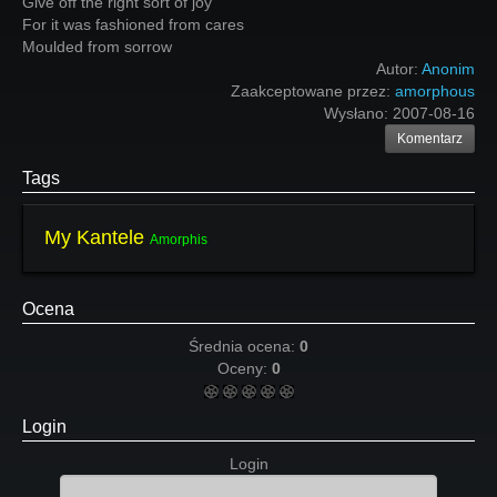
Give off the right sort of joy
For it was fashioned from cares
Moulded from sorrow
Autor:
Anonim
Zaakceptowane przez:
amorphous
Wysłano:
2007-08-16
Komentarz
Tags
My Kantele
Amorphis
Ocena
Średnia ocena:
0
Oceny:
0
Login
Login