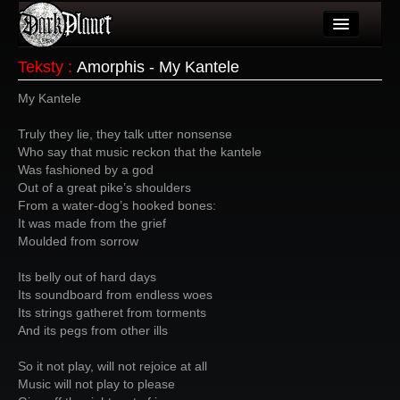
Artykuły
Teksty
:
Amorphis - My Kantele
Użytkownicy
My Kantele
Wydarzenia
Truly they lie, they talk utter nonsense
Who say that music reckon that the kantele
Galeria
Was fashioned by a god
Out of a great pike’s shoulders
Forum
From a water-dog’s hooked bones:
It was made from the grief
Więcej
Moulded from sorrow
Login
Its belly out of hard days
Its soundboard from endless woes
Its strings gatheret from torments
And its pegs from other ills
So it not play, will not rejoice at all
Music will not play to please