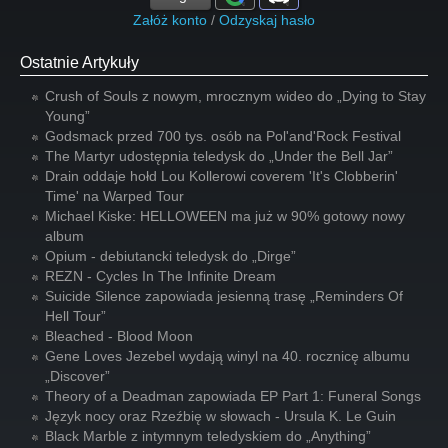
Załóż konto
/
Odzyskaj hasło
Ostatnie Artykuły
Crush of Souls z nowym, mrocznym wideo do „Dying to Stay
Young”
Godsmack przed 700 tys. osób na Pol'and'Rock Festival
The Martyr udostępnia teledysk do „Under the Bell Jar”
Drain oddaje hołd Lou Kollerowi coverem 'It's Clobberin'
Time' na Warped Tour
Michael Kiske: HELLOWEEN ma już w 90% gotowy nowy
album
Opium - debiutancki teledysk do „Dirge”
REZN - Cycles In The Infinite Dream
Suicide Silence zapowiada jesienną trasę „Reminders Of
Hell Tour”
Bleached - Blood Moon
Gene Loves Jezebel wydają winyl na 40. rocznicę albumu
„Discover”
Theory of a Deadman zapowiada EP Part 1: Funeral Songs
Język nocy oraz Rzeźbię w słowach - Ursula K. Le Guin
Black Marble z intymnym teledyskiem do „Anything”