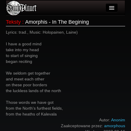
Artykuły
Teksty
:
Amorphis - In The Begining
Użytkownicy
Lyrics: trad., Music: Holopainen, Laine)
Wydarzenia
I have a good mind
take into my head
Galeria
to start of singing
began reciting
Forum
We seldom get together
Więcej
and meet each other
on these poor borders
Login
the luckless lands of the north
Those words we have got
from the North's furthest fields,
from the heaths of Kalevala
Autor:
Anonim
Zaakceptowane przez:
amorphous