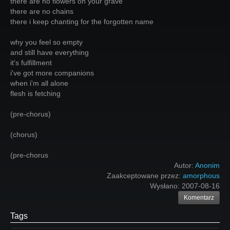
there are no flowers on your grave
there are no chains
there i keep chanting for the forgotten name
why you feel so empty
and still have everything
it's fulfillment
i've got more companions
when i'm all alone
flesh is fetching
(pre-chorus)
(chorus)
(pre-chorus
Autor:
Anonim
Zaakceptowane przez:
amorphous
Wysłano:
2007-08-16
Komentarz
Tags