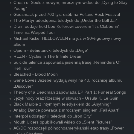
Crush of Souls z nowym, mrocznym wideo do „Dying to Stay
Young”
Godsmack przed 700 tys. osób na Pol'and'Rock Festival
The Martyr udostępnia teledysk do „Under the Bell Jar”
Drain oddaje hołd Lou Kollerowi coverem 'It's Clobberin'
Time' na Warped Tour
Michael Kiske: HELLOWEEN ma już w 90% gotowy nowy
album
Opium - debiutancki teledysk do „Dirge”
REZN - Cycles In The Infinite Dream
Suicide Silence zapowiada jesienną trasę „Reminders Of
Hell Tour”
Bleached - Blood Moon
Gene Loves Jezebel wydają winyl na 40. rocznicę albumu
„Discover”
Theory of a Deadman zapowiada EP Part 1: Funeral Songs
Język nocy oraz Rzeźbię w słowach - Ursula K. Le Guin
Black Marble z intymnym teledyskiem do „Anything”
Analog Dance powraca z mrocznym singlem „Fall Apart”
Interpol udostępnili teledysk do „Iron City”
Mouth Ulcers opublikowali wideo do „Silent Pictures”
AC/DC rozpoczęli północnoamerykański etap trasy „Power