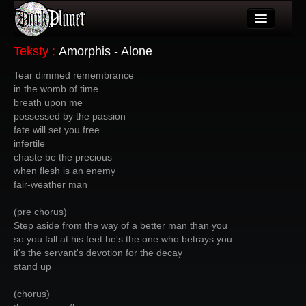
Artykuły
Teksty
:
Amorphis - Alone
Użytkownicy
Tear dimmed remembrance
in the womb of time
Wydarzenia
breath upon me
possessed by the passion
Galeria
fate will set you free
infertile
Forum
chaste be the precious
when flesh is an enemy
Więcej
fair-weather man
Login
(pre chorus)
Step aside from the way of a better man than you
so you fall at his feet he's the one who betrays you
it's the servant's devotion for the decay
stand up
(chorus)