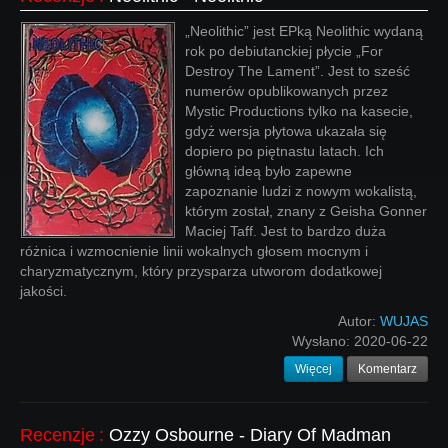
„Neolithic” jest EPką Neolithic wydaną
rok po debiutanckiej płycie „For
Destroy The Lament”. Jest to sześć
numerów opublikowanych przez
Mystic Productions tylko na kasecie,
gdyż wersja płytowa ukazała się
dopiero po piętnastu latach. Ich
główną ideą było zapewne
zapoznanie ludzi z nowym wokalistą,
którym został, znany z Geisha Gonner
Maciej Taff. Jest to bardzo duża
różnica i wzmocnienie linii wokalnych głosem mocnym i
charyzmatycznym, który przysparza utworom dodatkowej
jakości.
Autor:
WUJAS
Wysłano:
2020-06-22
Więcej
Komentarz
Recenzje
:
Ozzy Osbourne - Diary Of Madman