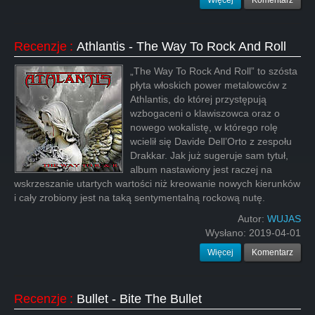
Więcej
Komentarz
Recenzje
:
Athlantis - The Way To Rock And Roll
„The Way To Rock And Roll” to szósta
płyta włoskich power metalowców z
Athlantis, do której przystępują
wzbogaceni o klawiszowca oraz o
nowego wokalistę, w którego rolę
wcielił się Davide Dell’Orto z zespołu
Drakkar. Jak już sugeruje sam tytuł,
album nastawiony jest raczej na
wskrzeszanie utartych wartości niż kreowanie nowych kierunków
i cały zrobiony jest na taką sentymentalną rockową nutę.
Autor:
WUJAS
Wysłano:
2019-04-01
Więcej
Komentarz
Recenzje
:
Bullet - Bite The Bullet