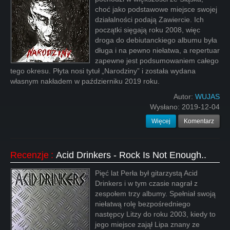
choć jako podstawowe miejsce swojej
działalności podają Zawiercie. Ich
początki sięgają roku 2008, więc
droga do debiutanckiego albumu była
długa i na pewno niełatwa, a repertuar
zapewne jest podsumowaniem całego
tego okresu. Płyta nosi tytuł „Narodziny” i została wydana
własnym nakładem w październiku 2019 roku.
Autor:
WUJAS
Wysłano:
2019-12-04
Więcej
Komentarz
Recenzje
:
Acid Drinkers - Rock Is Not Enough..
Pięć lat Perła był gitarzystą Acid
Drinkers i w tym czasie nagrał z
zespołem trzy albumy. Spełniał swoją
niełatwą rolę bezpośredniego
następcy Litzy do roku 2003, kiedy to
jego miejsce zajął Lipa znany ze