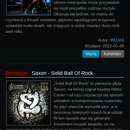
oknem metropolia może przywodzić
na myśl wszystkie rodzaje muzyki.
Okazuje się jednak, że mamy do
czynienia z thrash metalem, głęboko wpadającym w typowo
szwedzki melo-death, ale mającym w sobie również dużo rock
and rolla.
Autor:
WUJAS
Wysłano:
2021-01-30
Więcej
Komentarz
Recenzje
:
Saxon - Solid Ball Of Rock
„Solid Ball Of Rock” to pierwsza płyta
Saxon, na której zagrał basista Nibbs
Carter i od razu odznaczył się sporym
udziałem w komponowaniu materiału.
Az pięć utworów wymyślił sam, a w
tworzeniu kolejnych trzech brał udział.
W ten sposób stał się głównym
kreatorem muzyki zespołu, co na
pewno mogło mieć wpływ na jej końcowy efekt, który wydaje się