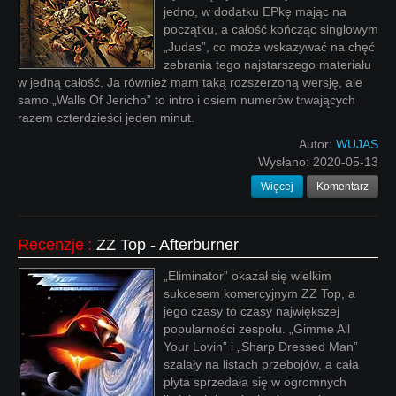
jedno, w dodatku EPkę mając na
początku, a całość kończąc singlowym
„Judas”, co może wskazywać na chęć
zebrania tego najstarszego materiału
w jedną całość. Ja również mam taką rozszerzoną wersję, ale
samo „Walls Of Jericho” to intro i osiem numerów trwających
razem czterdzieści jeden minut.
Autor:
WUJAS
Wysłano:
2020-05-13
Więcej
Komentarz
Recenzje
:
ZZ Top - Afterburner
„Eliminator” okazał się wielkim
sukcesem komercyjnym ZZ Top, a
jego czasy to czasy największej
popularności zespołu. „Gimme All
Your Lovin” i „Sharp Dressed Man”
szalały na listach przebojów, a cała
płyta sprzedała się w ogromnych