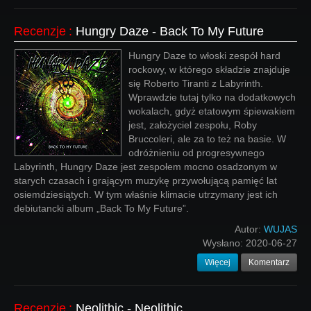
Recenzje
:
Hungry Daze - Back To My Future
Hungry Daze to włoski zespół hard
rockowy, w którego składzie znajduje
się Roberto Tiranti z Labyrinth.
Wprawdzie tutaj tylko na dodatkowych
wokalach, gdyż etatowym śpiewakiem
jest, założyciel zespołu, Roby
Bruccoleri, ale za to też na basie. W
odróżnieniu od progresywnego
Labyrinth, Hungry Daze jest zespołem mocno osadzonym w
starych czasach i grającym muzykę przywołującą pamięć lat
osiemdziesiątych. W tym właśnie klimacie utrzymany jest ich
debiutancki album „Back To My Future”.
Autor:
WUJAS
Wysłano:
2020-06-27
Więcej
Komentarz
Recenzje
:
Neolithic - Neolithic