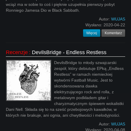
wciąż ma w sobie to coś i pięknie uzupełnia pierwszy pobyt
Ronniego Jamesa Dio w Black Sabbath.
Autor:
WUJAS
Wysłano:
2020-04-22
Więcej
Komentarz
Recenzje
:
DevilsBridge - Endless Restless
DevilsBridge to młody szwajcarski
zespół, który debiutuje EPką „Endless
Restless” w ramach niemieckiej
wytwórni Fastball Music. Jest to
skondensowana dawka
elektryzującego rock and rolla, z
metalowym podkładem gitar i
charyzmatycznym śpiewem wokalistki
Dani Nell. Składa się to na sześć przebojowych kawałków, w
których nie brakuje, ani ognia, ani chwytliwości i melodyjności.
Autor:
WUJAS
Wysłano:
2020-04-08