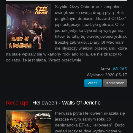
Szybko Ozzy Osbourne z zespołem
uwinęli się ze swoją drugą płytą. Rok
po głośnym debiucie „Bizzard Of Ozz”
jej następczyni już była gotowa. O ile
jednak jedynka była istną wylęgarnią
hitów, to tutaj tej przebojowości jednak
troszkę zabrakło. „Diary Of Madman”
nie błyszczy wielkimi przebojami, które
na stałe wpisały się w kanony rock and rolla, ale nie znaczy to
od razu, że jest słaba. Wręcz przeciwnie.
Autor:
WUJAS
Wysłano:
2020-05-17
Więcej
Komentarz
Recenzje
:
Helloween - Walls Of Jericho
Pierwsza płyta Helloween ukazała się
jeszcze w tym samym roku co
debiutancka EPka „Helloween”. Dużo
wydań łączy te dwa wydawnictwa w