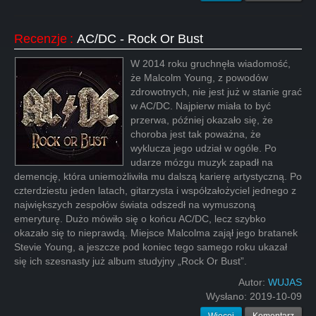
Recenzje
:
AC/DC - Rock Or Bust
W 2014 roku gruchnęła wiadomość,
że Malcolm Young, z powodów
zdrowotnych, nie jest już w stanie grać
w AC/DC. Najpierw miała to być
przerwa, później okazało się, że
choroba jest tak poważna, że
wyklucza jego udział w ogóle. Po
udarze mózgu muzyk zapadł na
demencję, która uniemożliwiła mu dalszą karierę artystyczną. Po
czterdziestu jeden latach, gitarzysta i współzałożyciel jednego z
największych zespołów świata odszedł na wymuszoną
emeryturę. Dużo mówiło się o końcu AC/DC, lecz szybko
okazało się to nieprawdą. Miejsce Malcolma zajął jego bratanek
Stevie Young, a jeszcze pod koniec tego samego roku ukazał
się ich szesnasty już album studyjny „Rock Or Bust”.
Autor:
WUJAS
Wysłano:
2019-10-09