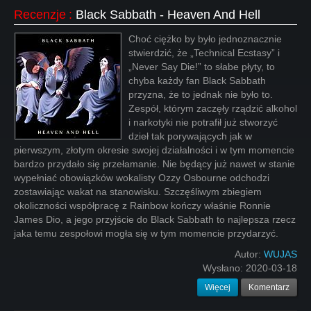
Recenzje
:
Black Sabbath - Heaven And Hell
Choć ciężko by było jednoznacznie
stwierdzić, że „Technical Ecstasy” i
„Never Say Die!” to słabe płyty, to
chyba każdy fan Black Sabbath
przyzna, że to jednak nie było to.
Zespół, którym zaczęły rządzić alkohol
i narkotyki nie potrafił już stworzyć
dzieł tak porywających jak w
pierwszym, złotym okresie swojej działalności i w tym momencie
bardzo przydało się przełamanie. Nie będący już nawet w stanie
wypełniać obowiązków wokalisty Ozzy Osbourne odchodzi
zostawiając wakat na stanowisku. Szczęśliwym zbiegiem
okoliczności współpracę z Rainbow kończy właśnie Ronnie
James Dio, a jego przyjście do Black Sabbath to najlepsza rzecz
jaka temu zespołowi mogła się w tym momencie przydarzyć.
Autor:
WUJAS
Wysłano:
2020-03-18
Więcej
Komentarz