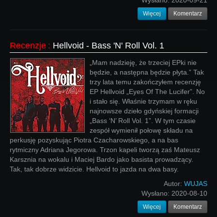
Wysłano:
2020-09-21
Więcej
Komentarz
Recenzje
:
Hellvoid - Bass 'N' Roll Vol. 1
„Mam nadzieję, że trzeciej EPki nie
będzie, a następna będzie płyta.” Tak
trzy lata temu zakończyłem recenzję
EP Hellvoid „Eyes Of The Lucifer”. No
i stało się. Właśnie trzymam w ręku
najnowsze dzieło gdyńskiej formacji
„Bass ‘N’ Roll Vol. 1”. W tym czasie
zespół wymienił połowę składu na
perkusję pozyskując Piotra Czacharowskiego, a na bas
rytmiczny Adriana Jegorowa. Trzon kapeli tworzą zaś Mateusz
Karsznia na wokalu i Maciej Bardo jako basista prowadzący.
Tak, tak dobrze widzicie. Hellvoid to jazda na dwa basy.
Autor:
WUJAS
Wysłano:
2020-08-10
Więcej
Komentarz