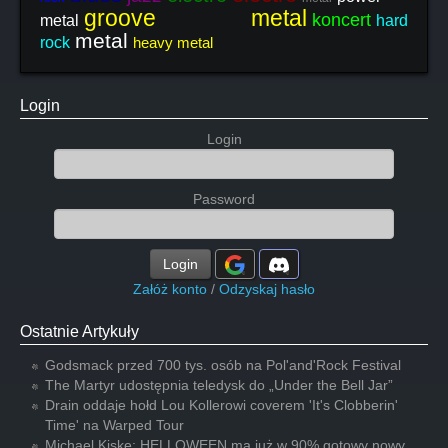
groove metal
koncert
metal
hard
metal
rock
heavy metal
Login
Login
Password
Login
Załóż konto
/
Odzyskaj hasło
Ostatnie Artykuły
Godsmack przed 700 tys. osób na Pol'and'Rock Festival
The Martyr udostępnia teledysk do „Under the Bell Jar”
Drain oddaje hołd Lou Kollerowi coverem 'It's Clobberin'
Time' na Warped Tour
Michael Kiske: HELLOWEEN ma już w 90% gotowy nowy