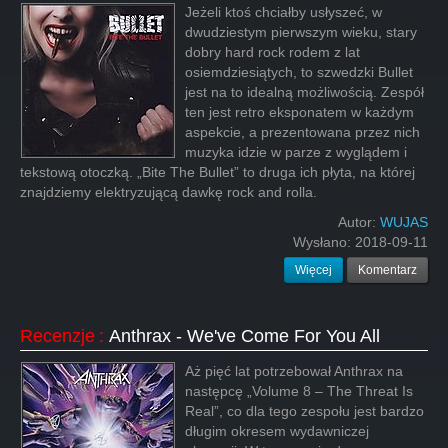
Jeżeli ktoś chciałby usłyszeć, w
dwudziestym pierwszym wieku, stary
dobry hard rock rodem z lat
osiemdziesiątych, to szwedzki Bullet
jest na to idealną możliwością. Zespół
ten jest retro eksponatem w każdym
aspekcie, a prezentowana przez nich
muzyka idzie w parze z wyglądem i
tekstową otoczką. „Bite The Bullet” to druga ich płyta, na której
znajdziemy elektryzującą dawkę rock and rolla.
Autor:
WUJAS
Wysłano:
2018-09-11
Więcej
Komentarz
Recenzje
:
Anthrax - We've Come For You All
Aż pięć lat potrzebował Anthrax na
następcę „Volume 8 – The Threat Is
Real”, co dla tego zespołu jest bardzo
długim okresem wydawniczej