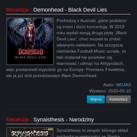
Recenzje
:
Demonhead - Black Devil Lies
Pochodzą z Australii, gdzie podobno
są znani i dużo koncertują. W 2019
roku wydali swoją drugą płytę „Black
Devil Lies”, choć musieli to zrobić
własnymi nakładami. Na szczęście
niemiecka Fastball Music uznała, że
taki materiał nie powinien się
marnować i utknąć na Antypodach,
więc postanowili wypuścić go na Europę. Premiera 3 kwietnia,
ale ja już dziś przedstawiam Wam Demonhead.
Autor:
WUJAS
Wysłano:
2020-03-10
Więcej
Komentarz
Recenzje
:
Synaisthesis - Narodziny
Synaisthesis to zespół, którego skład
pochodzi w większości ze Śląska,