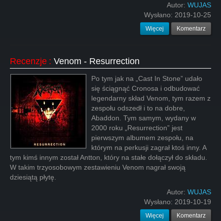
Autor:
WUJAS
Wysłano:
2019-10-25
Więcej
Komentarz
Recenzje
:
Venom - Resurrection
Po tym jak na „Cast In Stone” udało
się ściągnąć Cronosa i odbudować
legendarny skład Venom, tym razem z
zespołu odszedł i to na dobre,
Abaddon. Tym samym, wydany w
2000 roku „Resurrection” jest
pierwszym albumem zespołu, na
którym na perkusji zagrał ktoś inny. A
tym kimś innym został Antton, który na stałe dołączył do składu.
W takim trzyosobowym zestawieniu Venom nagrał swoją
dziesiątą płytę.
Autor:
WUJAS
Wysłano:
2019-10-19
Więcej
Komentarz