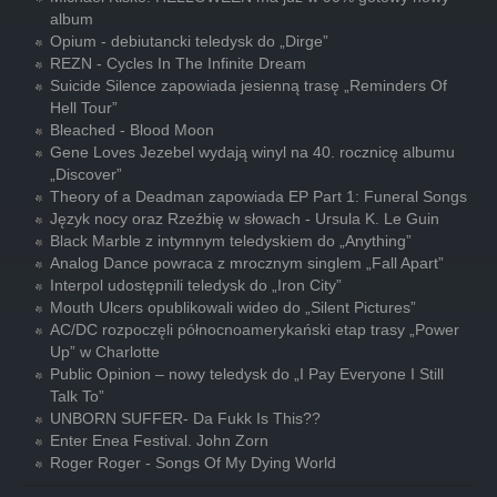
album
Opium - debiutancki teledysk do „Dirge”
REZN - Cycles In The Infinite Dream
Suicide Silence zapowiada jesienną trasę „Reminders Of
Hell Tour”
Bleached - Blood Moon
Gene Loves Jezebel wydają winyl na 40. rocznicę albumu
„Discover”
Theory of a Deadman zapowiada EP Part 1: Funeral Songs
Język nocy oraz Rzeźbię w słowach - Ursula K. Le Guin
Black Marble z intymnym teledyskiem do „Anything”
Analog Dance powraca z mrocznym singlem „Fall Apart”
Interpol udostępnili teledysk do „Iron City”
Mouth Ulcers opublikowali wideo do „Silent Pictures”
AC/DC rozpoczęli północnoamerykański etap trasy „Power
Up” w Charlotte
Public Opinion – nowy teledysk do „I Pay Everyone I Still
Talk To”
UNBORN SUFFER- Da Fukk Is This??
Enter Enea Festival. John Zorn
Roger Roger - Songs Of My Dying World