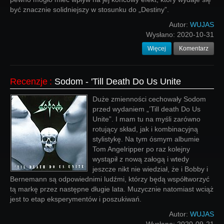
być znacznie solidniejszy w stosunku do „Destiny”.
Autor:
WUJAS
Wysłano:
2020-10-31
Więcej
Komentarz
Recenzje
:
Sodom - 'Till Death Do Us Unite
Duże zmienności cechowały Sodom
przed wydaniem „’Till death Do Us
Unite”. I mam tu na myśli zarówno
rotujący skład, jak i kombinacyjną
stylistykę. Na tym ósmym albumie
Tom Angelripper po raz kolejny
wystąpił z nową załogą i wtedy
jeszcze nikt nie wiedział, że i Bobby i
Bernemann są odpowiednimi ludźmi, którzy będą współtworzyć
tą markę przez następne długie lata. Muzycznie natomiast wciąż
jest to etap eksperymentów i poszukiwań.
Autor:
WUJAS