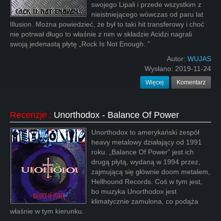
swojego Lipali i przede wszystkim z
nieistniejącego wówczas od paru lat
Illusion. Można powiedzieć, że był to taki hit transferowy i choć
nie potrwał długo to właśnie z nim w składzie Acidzi nagrali
swoją jedenastą płytę „Rock Is Not Enough..”
Autor:
WUJAS
Wysłano:
2019-11-24
Więcej
Komentarz
Recenzje
:
Unorthodox - Balance Of Power
Unorthodox to amerykański zespół
heavy metalowy działający od 1991
roku. „Balance Of Power” jest ich
drugą płytą, wydaną w 1994 przez,
zajmującą się głównie doom metalem,
Hellhound Records. Coś w tym jest,
bo muzyka Unorthodox jest
klimatycznie zamulona, co podąża
właśnie w tym kierunku.