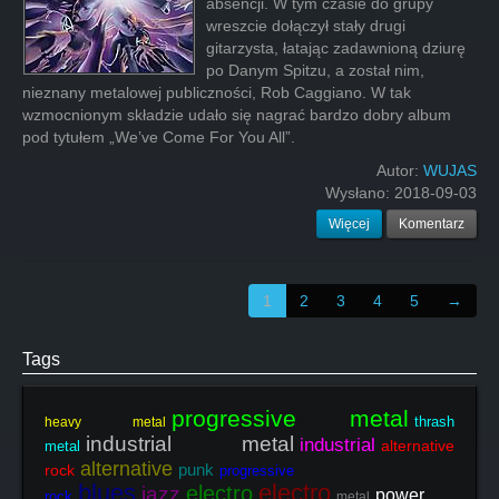
absencji. W tym czasie do grupy
wreszcie dołączył stały drugi
gitarzysta, łatając zadawnioną dziurę
po Danym Spitzu, a został nim,
nieznany metalowej publiczności, Rob Caggiano. W tak
wzmocnionym składzie udało się nagrać bardzo dobry album
pod tytułem „We’ve Come For You All”.
Autor:
WUJAS
Wysłano:
2018-09-03
Więcej
Komentarz
1
2
3
4
5
→
Tags
progressive metal
thrash
heavy metal
industrial metal
industrial
alternative
metal
alternative
punk
rock
progressive
blues
electro
electro
jazz
power
rock
metal