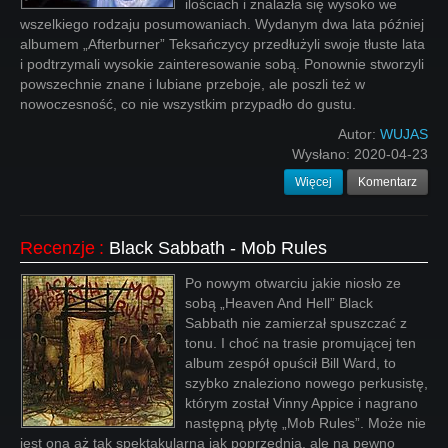
ilościach i znalazła się wysoko we
wszelkiego rodzaju posumowaniach. Wydanym dwa lata później
albumem „Afterburner” Teksańczycy przedłużyli swoje tłuste lata
i podtrzymali wysokie zainteresowanie sobą. Ponownie stworzyli
powszechnie znane i lubiane przeboje, ale poszli też w
nowoczesność, co nie wszystkim przypadło do gustu.
Autor:
WUJAS
Wysłano:
2020-04-23
Więcej
Komentarz
Recenzje
:
Black Sabbath - Mob Rules
Po nowym otwarciu jakie niosło ze
sobą „Heaven And Hell” Black
Sabbath nie zamierzał spuszczać z
tonu. I choć na trasie promującej ten
album zespół opuścił Bill Ward, to
szybko znaleziono nowego perkusistę,
którym został Vinny Appice i nagrano
następną płytę „Mob Rules”. Może nie
jest ona aż tak spektakularna jak poprzednia, ale na pewno