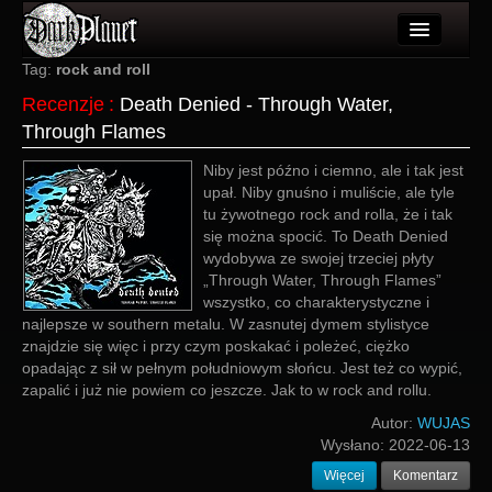
Artykuły
Tag:
rock and roll
Recenzje
:
Death Denied - Through Water,
Użytkownicy
Through Flames
Wydarzenia
Niby jest późno i ciemno, ale i tak jest
upał. Niby gnuśno i muliście, ale tyle
Galeria
tu żywotnego rock and rolla, że i tak
się można spocić. To Death Denied
Forum
wydobywa ze swojej trzeciej płyty
„Through Water, Through Flames”
Więcej
wszystko, co charakterystyczne i
najlepsze w southern metalu. W zasnutej dymem stylistyce
Login
znajdzie się więc i przy czym poskakać i poleżeć, ciężko
opadając z sił w pełnym południowym słońcu. Jest też co wypić,
zapalić i już nie powiem co jeszcze. Jak to w rock and rollu.
Autor:
WUJAS
Wysłano:
2022-06-13
Więcej
Komentarz