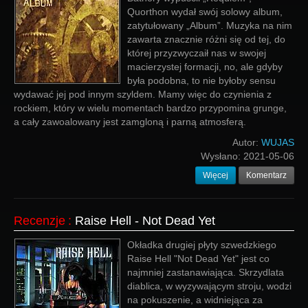
Quorthon wydał swój solowy album,
zatytułowany „Album”. Muzyka na nim
zawarta znacznie różni się od tej, do
której przyzwyczaił nas w swojej
macierzystej formacji, no, ale gdyby
była podobna, to nie byłoby sensu
wydawać jej pod innym szyldem. Mamy więc do czynienia z
rockiem, który w wielu momentach bardzo przypomina grunge,
a cały zawoalowany jest zamgloną i parną atmosferą.
Autor:
WUJAS
Wysłano:
2021-05-06
Więcej
Komentarz
Recenzje
:
Raise Hell - Not Dead Yet
Okładka drugiej płyty szwedzkiego
Raise Hell "Not Dead Yet" jest co
najmniej zastanawiająca. Skrzydlata
diablica, w wyzywającym stroju, wodzi
na pokuszenie, a widniejąca za