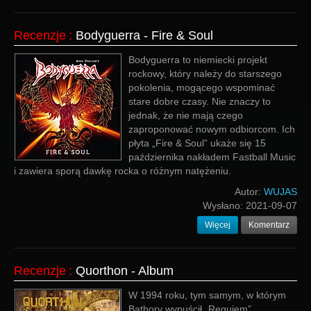
Recenzje
:
Bodyguerra - Fire & Soul
Bodyguerra to niemiecki projekt
rockowy, który należy do starszego
pokolenia, mogącego wspominać
stare dobre czasy. Nie znaczy to
jednak, że nie mają czego
zaproponować nowym odbiorcom. Ich
płyta „Fire & Soul” ukaże się 15
października nakładem Fastball Music
i zawiera sporą dawkę rocka o różnym natężeniu.
Autor:
WUJAS
Wysłano:
2021-09-07
Więcej
Komentarz
Recenzje
:
Quorthon - Album
W 1994 roku, tym samym, w którym
Bathory wypuścił „Requiem”,