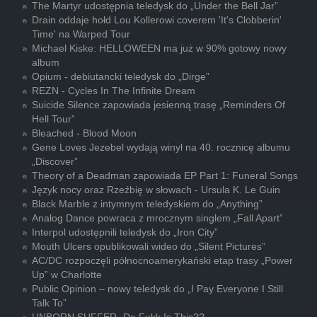
The Martyr udostępnia teledysk do „Under the Bell Jar”
Drain oddaje hołd Lou Kollerowi coverem 'It's Clobberin'
Time' na Warped Tour
Michael Kiske: HELLOWEEN ma już w 90% gotowy nowy
album
Opium - debiutancki teledysk do „Dirge”
REZN - Cycles In The Infinite Dream
Suicide Silence zapowiada jesienną trasę „Reminders Of
Hell Tour”
Bleached - Blood Moon
Gene Loves Jezebel wydają winyl na 40. rocznicę albumu
„Discover”
Theory of a Deadman zapowiada EP Part 1: Funeral Songs
Język nocy oraz Rzeźbię w słowach - Ursula K. Le Guin
Black Marble z intymnym teledyskiem do „Anything”
Analog Dance powraca z mrocznym singlem „Fall Apart”
Interpol udostępnili teledysk do „Iron City”
Mouth Ulcers opublikowali wideo do „Silent Pictures”
AC/DC rozpoczęli północnoamerykański etap trasy „Power
Up” w Charlotte
Public Opinion – nowy teledysk do „I Pay Everyone I Still
Talk To”