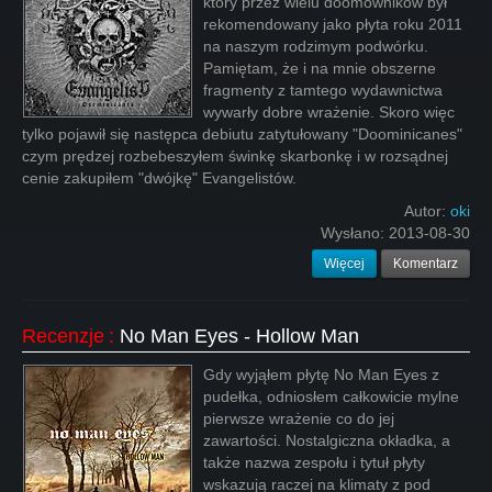
który przez wielu doomowników był
rekomendowany jako płyta roku 2011
na naszym rodzimym podwórku.
Pamiętam, że i na mnie obszerne
fragmenty z tamtego wydawnictwa
wywarły dobre wrażenie. Skoro więc
tylko pojawił się następca debiutu zatytułowany "Doominicanes"
czym prędzej rozbebeszyłem świnkę skarbonkę i w rozsądnej
cenie zakupiłem "dwójkę" Evangelistów.
Autor:
oki
Wysłano:
2013-08-30
Więcej
Komentarz
Recenzje
:
No Man Eyes - Hollow Man
Gdy wyjąłem płytę No Man Eyes z
pudełka, odniosłem całkowicie mylne
pierwsze wrażenie co do jej
zawartości. Nostalgiczna okładka, a
także nazwa zespołu i tytuł płyty
wskazują raczej na klimaty z pod