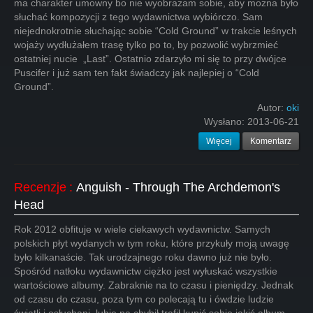
ma charakter umowny bo nie wyobrażam sobie, aby można było
słuchać kompozycji z tego wydawnictwa wybiórczo. Sam
niejednokrotnie słuchając sobie “Cold Ground” w trakcie leśnych
wojaży wydłużałem trasę tylko po to, by pozwolić wybrzmieć
ostatniej nucie „Last”. Ostatnio zdarzyło mi się to przy dwójce
Puscifer i już sam ten fakt świadczy jak najlepiej o “Cold
Ground”.
Autor:
oki
Wysłano:
2013-06-21
Więcej
Komentarz
Recenzje
:
Anguish - Through The Archdemon's
Head
Rok 2012 obfituje w wiele ciekawych wydawnictw. Samych
polskich płyt wydanych w tym roku, które przykuły moją uwagę
było kilkanaście. Tak urodzajnego roku dawno już nie było.
Spośród natłoku wydawnictw ciężko jest wyłuskać wszystkie
wartościowe albumy. Zabraknie na to czasu i pieniędzy. Jednak
od czasu do czasu, poza tym co polecają tu i ówdzie ludzie