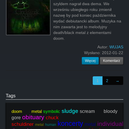
szyldem nagrał dwa dema. We
wrześniu ubiegłego roku zmienił
nazwę by pod koniec października
wydać debiutancki album. Muzyka na
nim zawarta jest to melodyjny
death/black metal z elementami
doom.
Autor:
WUJAS
Wysłano:
2012-01-22
Więcej
Komentarz
1
2
→
Tags
sludge
doom metal
symbolic
scream bloody
obituary
chuck
gore
koncerty
individual
schuldiner
metal
metal
human