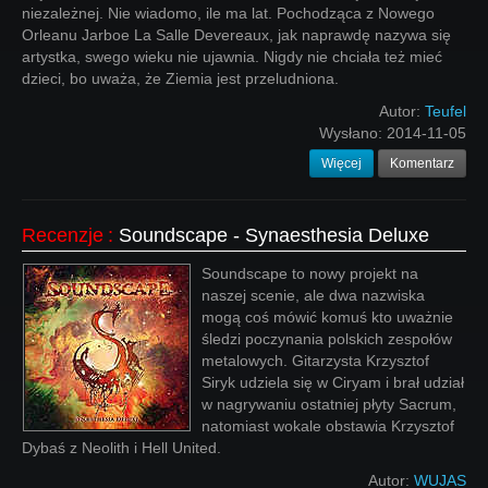
niezależnej. Nie wiadomo, ile ma lat. Pochodząca z Nowego
Orleanu Jarboe La Salle Devereaux, jak naprawdę nazywa się
artystka, swego wieku nie ujawnia. Nigdy nie chciała też mieć
dzieci, bo uważa, że Ziemia jest przeludniona.
Autor:
Teufel
Wysłano:
2014-11-05
Więcej
Komentarz
Recenzje
:
Soundscape - Synaesthesia Deluxe
Soundscape to nowy projekt na
naszej scenie, ale dwa nazwiska
mogą coś mówić komuś kto uważnie
śledzi poczynania polskich zespołów
metalowych. Gitarzysta Krzysztof
Siryk udziela się w Ciryam i brał udział
w nagrywaniu ostatniej płyty Sacrum,
natomiast wokale obstawia Krzysztof
Dybaś z Neolith i Hell United.
Autor:
WUJAS