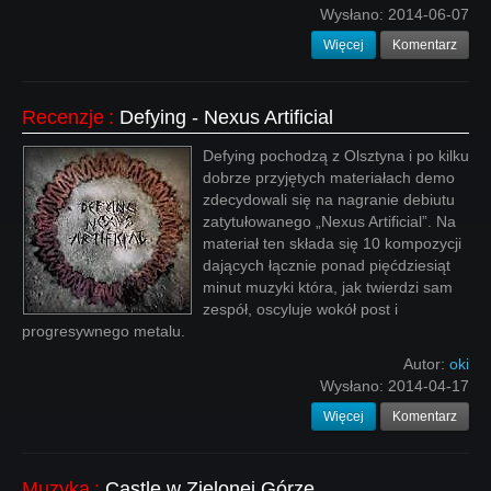
Wysłano:
2014-06-07
Więcej
Komentarz
Recenzje
:
Defying - Nexus Artificial
Defying pochodzą z Olsztyna i po kilku
dobrze przyjętych materiałach demo
zdecydowali się na nagranie debiutu
zatytułowanego „Nexus Artificial”. Na
materiał ten składa się 10 kompozycji
dających łącznie ponad pięćdziesiąt
minut muzyki która, jak twierdzi sam
zespół, oscyluje wokół post i
progresywnego metalu.
Autor:
oki
Wysłano:
2014-04-17
Więcej
Komentarz
Muzyka
:
Castle w Zielonej Górze