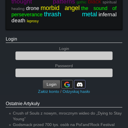
thought patterns
black
spiritual
gothic
morbid angel
drone
the sound of
healing
thrash metal
infernal
perseverance
death
leprosy
Login
Login
Password
Login
Załóż konto
/
Odzyskaj hasło
Ostatnie Artykuły
Crush of Souls z nowym, mrocznym wideo do „Dying to Stay
Young”
Godsmack przed 700 tys. osób na Pol'and'Rock Festival