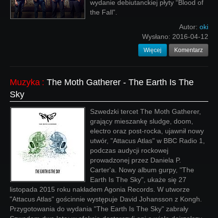
wydanie debiutanckiej płyty “Blood of
the Fall”.
Autor:
oki
Wysłano:
2016-04-12
Więcej
Komentarz
Muzyka
:
The Moth Gatherer - The Earth Is The
Sky
Szwedzki tercet The Moth Gatherer,
grający mieszankę sludge, doom,
electro oraz post-rocka, ujawnił nowy
utwór, "Attacus Atlas" w BBC Radio 1,
podczas audycji rockowej
prowadzonej przez Daniela P.
Carter'a. Nowy album gurpy, "The
Earth Is The Sky", ukaże się 27
listopada 2015 roku nakładem Agonia Records. W utworze
"Attacus Atlas" gościnnie występuje David Johansson z Kongh.
Przygotowania do wydania "The Earth Is The Sky" zabrały