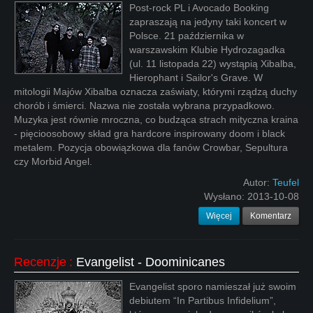
Post-rock PL i Avocado Booking
zapraszają na jedyny taki koncert w
Polsce. 21 października w
warszawskim Klubie Hydrozagadka
(ul. 11 listopada 22) wystąpią Xibalba,
Hierophant i Sailor's Grave. W
mitologii Majów Xibalba oznacza zaświaty, którymi rządzą duchy
chorób i śmierci. Nazwa nie została wybrana przypadkowo.
Muzyka jest równie mroczna, co budząca strach mityczna kraina
- pięcioosobowy skład gra hardcore inspirowany doom i black
metalem. Pozycja obowiązkowa dla fanów Crowbar, Sepultura
czy Morbid Angel.
Autor:
Teufel
Wysłano:
2013-10-08
Więcej
Komentarz
Recenzje
:
Evangelist - Doominicanes
Evangelist sporo namieszał już swoim
debiutem “In Partibus Infidelium”,