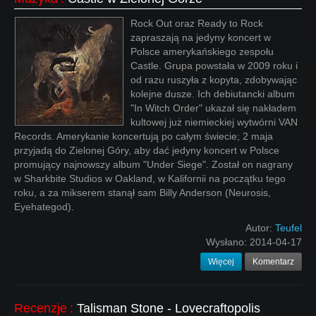
Rock Out oraz Ready to Rock
zapraszają na jedyny koncert w
Polsce amerykańskiego zespołu
Castle. Grupa powstała w 2009 roku i
od razu ruszyła z kopyta, zdobywając
kolejne dusze. Ich debiutancki album
"In Witch Order" ukazał się nakładem
kultowej już niemieckiej wytwórni VAN
Records. Amerykanie koncertują po całym świecie; 2 maja
przyjadą do Zielonej Góry, aby dać jedyny koncert w Polsce
promujący najnowszy album "Under Siege". Został on nagrany
w Sharkbite Studios w Oakland, w Kalifornii na początku tego
roku, a za mikserem stanął sam Billy Anderson (Neurosis,
Eyehategod).
Autor:
Teufel
Wysłano:
2014-04-17
Więcej
Komentarz
Recenzje
:
Talisman Stone - Lovecraftopolis