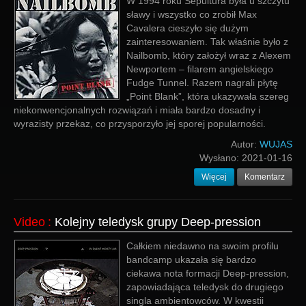
W 1994 roku Sepultura była u szczytu
sławy i wszystko co zrobił Max
Cavalera cieszyło się dużym
zainteresowaniem. Tak właśnie było z
Nailbomb, który założył wraz z Alexem
Newportem – filarem angielskiego
Fudge Tunnel. Razem nagrali płytę
„Point Blank”, która ukazywała szereg
niekonwencjonalnych rozwiązań i miała bardzo dosadny i
wyrazisty przekaz, co przysporzyło jej sporej popularności.
Autor:
WUJAS
Wysłano:
2021-01-16
Więcej
Komentarz
Video
:
Kolejny teledysk grupy Deep-pression
Całkiem niedawno na swoim profilu
bandcamp ukazała się bardzo
ciekawa nota formacji Deep-pression,
zapowiadająca teledysk do drugiego
singla ambientowców. W kwestii