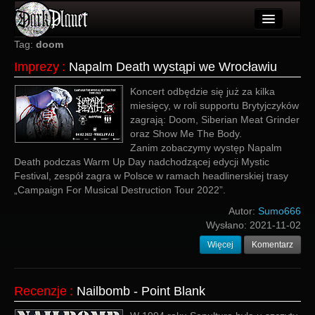
Artykuły
Tag:
doom
Imprezy
:
Napalm Death wystąpi we Wrocławiu
Użytkownicy
Koncert odbędzie się już za kilka
Wydarzenia
miesięcy, w roli supportu Brytyjczyków
zagrają: Doom, Siberian Meat Grinder
Galeria
oraz Show Me The Body.
Zanim zobaczymy występ Napalm
Forum
Death podczas Warm Up Day nadchodzącej edycji Mystic
Festival, zespół zagra w Polsce w ramach headlinerskiej trasy
Więcej
„Campaign For Musical Destruction Tour 2022”.
Login
Autor:
Sumo666
Wysłano:
2021-11-02
Więcej
Komentarz
Recenzje
:
Nailbomb - Point Blank