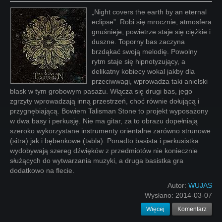
„Night covers the earth by an eternal
eclipse”. Robi się mrocznie, atmosfera
gnuśnieje, powietrze staje się ciężkie i
duszne. Toporny bas zaczyna
brzdąkać swoją melodię. Powolny
rytm staje się hipnotyzujący, a
delikatny kobiecy wokal jakby dla
przeciwwagi, wprowadza taki anielski
blask w tym grobowym pasażu. Włącza się drugi bas, jego
zgrzyty wprowadzają inną przestrzeń, choć równie dołującą i
przygnębiającą. Bowiem Talisman Stone to projekt wyposażony
w dwa basy i perkusję. Nie ma gitar, za to obrazu dopełniają
szeroko wykorzystane instrumenty orientalne zarówno strunowe
(sitra) jak i bębenkowe (tabla). Ponadto basista i perkusistka
wydobywają szereg dźwięków z przedmiotów nie koniecznie
służących do wytwarzania muzyki, a druga basistka gra
dodatkowo na flecie.
Autor:
WUJAS
Wysłano:
2014-03-07
Więcej
Komentarz