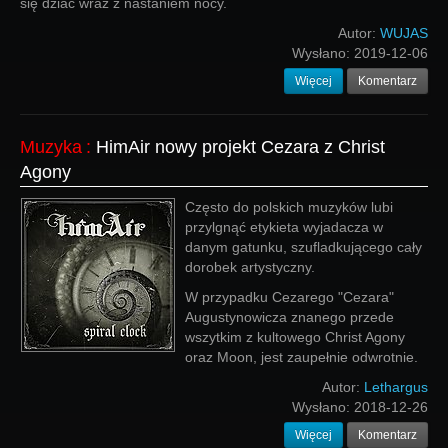
się dziać wraz z nastaniem nocy.
Autor:
WUJAS
Wysłano:
2019-12-06
Więcej
Komentarz
Muzyka
:
HimAir nowy projekt Cezara z Christ
Agony
Często do polskich muzyków lubi
przylgnąć etykieta wyjadacza w
danym gatunku, szufladkującego cały
dorobek artystyczny.
W przypadku Cezarego "Cezara"
Augustynowicza znanego przede
wszytkim z kultowego Christ Agony
oraz Moon, jest zaupełnie odwrotnie.
Autor:
Lethargus
Wysłano:
2018-12-26
Więcej
Komentarz