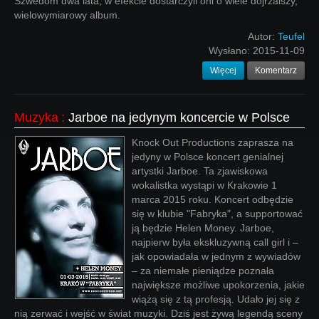
Szwedom dwa lata; w efekcie dostarczyli oni o wiele dojrzalszy,
wielowymiarowy album.
Autor:
Teufel
Wysłano:
2015-11-09
Więcej
Komentarz
Muzyka
:
Jarboe na jedynym koncercie w Polsce
Knock Out Productions zaprasza na
jedyny w Polsce koncert genialnej
artystki Jarboe. Ta zjawiskowa
wokalistka wystąpi w Krakowie 1
marca 2015 roku. Koncert odbędzie
się w klubie "Fabryka", a supportować
ją będzie Helen Money. Jarboe,
najpierw była ekskluzywną call girl i –
jak opowiadała w jednym z wywiadów
– za niemałe pieniądze poznała
największe możliwe upokorzenia, jakie
wiążą się z tą profesją. Udało jej się z
nią zerwać i wejść w świat muzyki. Dziś jest żywą legendą sceny