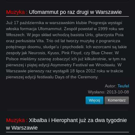
Muzyka
:
Ufomammut po raz drugi w Warszawie
Już 17 października w warszawskim klubie Progresja wystąpi
włoska formacja Ufomammut. Zespół powstał w 1999 roku we
Włoszech. W jego skład wchodzą basista Urlo, gitarzysta Poia
oraz perkusista Vita. Trio od lat tworzy muzykę z pogranicza
potężnego doomu, sludge'u i psychodelii. Ich wzorcami są takie
zespoły jak Neurosis, Kyuss, Pink Floyd, czy Blue Cheer. W
Polsce mieliśmy szansę zobaczyć ich już kilkukrotnie, w tym na
pierwszej i piątej edycji Asymmetry Festival we Wrocławiu. W
Warszawie pierwszy raz wystąpili 18 lipca 2012 roku w trakcie
pierwszej edycji festiwalu Days of the Ceremony.
Autor:
Teufel
Wysłano:
2013-10-08
Więcej
Komentarz
Muzyka
:
Xibalba i Hierophant już za dwa tygodnie
w Warszawie