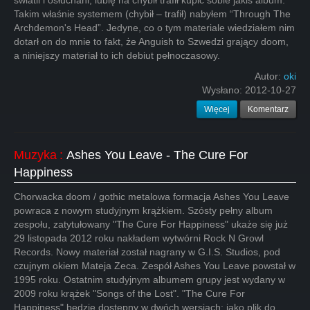
światli i osłuchani, lubię na chybił trafił kupić sobie jakiś album.
Takim właśnie systemem (chybił – trafił) nabyłem “Through The
Archdemon's Head”. Jedyne, co o tym materiale wiedziałem nim
dotarł on do mnie to fakt, że Anguish to Szwedzi grający doom,
a niniejszy materiał to ich debiut pełnoczasowy.
Autor:
oki
Wysłano:
2012-10-27
Więcej
Komentarz
Muzyka
:
Ashes You Leave - The Cure For
Happiness
Chorwacka doom / gothic metalowa formacja Ashes You Leave
powraca z nowym studyjnym krążkiem. Szósty pełny album
zespołu, zatytułowany "The Cure For Happiness" ukaże się już
29 listopada 2012 roku nakładem wytwórni Rock N Growl
Records. Nowy materiał został nagrany w G.I.S. Studios, pod
czujnym okiem Mateja Zeca. Zespół Ashes You Leave powstał w
1995 roku. Ostatnim studyjnym albumem grupy jest wydany w
2009 roku krążek "Songs of the Lost". "The Cure For
Happiness" będzie dostępny w dwóch wersjach: jako plik do