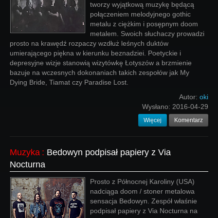
tworzy wyjątkową muzykę będącą
połączeniem melodyjnego gothic
metalu z ciężkim i posępnym doom
metalem. Swoich słuchaczy prowadzi
prosto na krawędź rozpaczy wzdłuż leśnych duktów
umierającego piękna w kierunku beznadziei. Poetyckie i
depresyjne wizje stanowią wizytówkę Łotyszów a brzmienie
bazuje na wczesnych dokonaniach takich zespołów jak My
Dying Bride, Tiamat czy Paradise Lost.
Autor:
oki
Wysłano:
2016-04-29
Więcej
Komentarz
Muzyka
:
Bedowyn podpisał papiery z Via
Nocturna
Prosto z Północnej Karoliny (USA)
nadciąga doom / stoner metalowa
sensacja Bedowyn. Zespół właśnie
podpisał papiery z Via Nocturna na