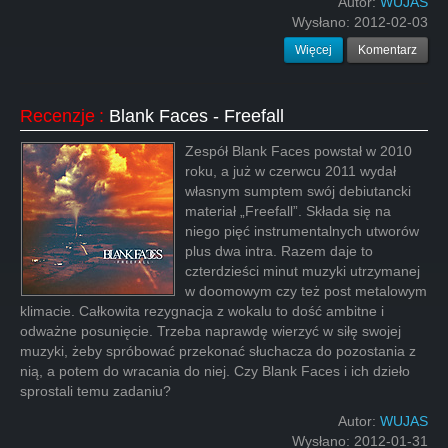
Autor:
WUJAS
Wysłano:
2012-02-03
Więcej
Komentarz
Recenzje
:
Blank Faces - Freefall
Zespół Blank Faces powstał w 2010
roku, a już w czerwcu 2011 wydał
własnym sumptem swój debiutancki
materiał „Freefall”. Składa się na
niego pięć instrumentalnych utworów
plus dwa intra. Razem daje to
czterdzieści minut muzyki utrzymanej
w doomowym czy też post metalowym
klimacie. Całkowita rezygnacja z wokalu to dość ambitne i
odważne posunięcie. Trzeba naprawdę wierzyć w siłę swojej
muzyki, żeby spróbować przekonać słuchacza do pozostania z
nią, a potem do wracania do niej. Czy Blank Faces i ich dzieło
sprostali temu zadaniu?
Autor:
WUJAS
Wysłano:
2012-01-31