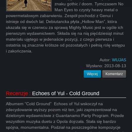
znaku gothic / doom. Tymczasem No
Man Eyes to czysty heavy metal o
powermetalowym zabarwieniu. Zespół pochodzi z Genui i
istnieje od dwóch lat. Debiutancka płyta „Hollow Man”, która
ukazała się w czerwcu za sprawą Mighty Music jest w ogóle ich
pierwszym wydawnictwem. Składa się na nią pięćdziesiąt minut
materiału ujętego w jedenaście pozycji, z czego pierwsza i
ostatnia są znacznie krótsze od pozostałych i pełnią rolę wstępu
i zakończenia.
Autor:
WUJAS
Wysłano:
2013-08-13
Więcej
Komentarz
Recenzje
:
Echoes of Yul - Cold Ground
Albumem “Cold Ground” Echoes of Yul wskoczył na
zdecydowanie wyższy pozom niż ten, jaki zaprezentował na
dzielonym wydawnictwie z Guantanamo Party Program. Przede
wszystkim muzyka duetu z Opola dojrzała. Stała się bardzo
spójna, monumentalna. Podział na poszczególne kompozycje