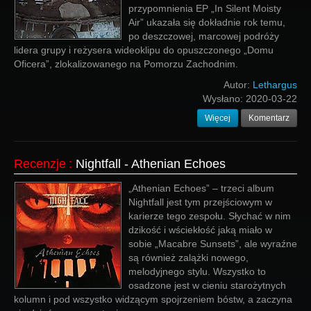
przypomnienia EP „In Silent Moisty
Air” ukazała się dokładnie rok temu,
po deszczowej, marcowej podróży
lidera grupy i reżysera wideoklipu do opuszczonego „Domu
Oficera”, zlokalizowanego na Pomorzu Zachodnim.
Autor:
Lethargus
Wysłano:
2020-03-22
Więcej
Komentarz
Recenzje
:
Nightfall - Athenian Echoes
„Athenian Echoes” – trzeci album
Nightfall jest tym przejściowym w
karierze tego zespołu. Słychać w nim
dzikość i wściekłość jaką miało w
sobie „Macabre Sunsets”, ale wyraźne
są również zalążki nowego,
melodyjnego stylu. Wszystko to
osadzone jest w cieniu starożytnych
kolumn i pod wszystko widzącym spojrzeniem bóstw, a zaczyna