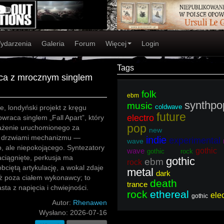
ydarzenia
Galeria
Forum
Więcej
Login
Tags
ca z mrocznym singlem
folk
ebm
synthpo
music
coldwave
, londyński projekt z kręgu
future
electro
wraca singlem „Fall Apart”, który
pop
ażenie uruchomionego za
new
 drzwiami mechanizmu —
indie
experimental
wave
, ale niepokojącego. Syntezatory
wave
gothic
gothic rock
aciągnięte, perkusja ma
gothic
ebm
rock
obciętą artykulację, a wokal zdaje
metal
dark
uż poza ciałem wykonawcy; to
death
trance
ta z napięcia i chwiejności.
rock
ethereal
ele
gothic
Autor:
Rhenawen
Wysłano:
2026-07-16