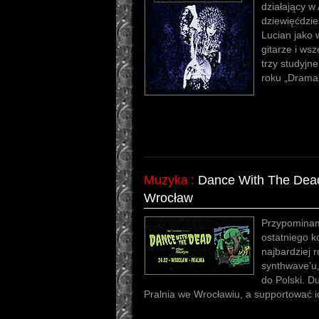
działający w 
dziewięćdzie
Lucian jako 
gitarze i ws
trzy studyjn
roku „Drama”
Muzyka
:
Dance With The Dead 
Wrocław
Przypominam
ostatniego k
najbardziej
synthwave’u,
do Polski. D
Pralnia we Wrocławiu, a supportować i