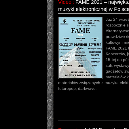
Video
:
FAME 2021 – największy
muzyki elektronicznej w Polsc
Już 24 wrze
rozpocznie s
Alternatywne
prawdziwe ś
kultowym mi
FAME 2021 to
Koncertów, j
15-tej do pó
sali, wystaw
gadżetów zwi
materiałów k
materiałów związanych z muzyka elektr
futurepop, darkwave.