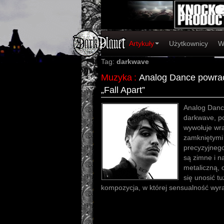
Artykuły
Użytkownicy
W
Tag:
darkwave
Muzyka
:
Analog Dance powra
„Fall Apart”
Analog Dance
darkwave, po
wywołuje wr
zamkniętymi
precyzyjnego
są zimne i n
metaliczną, 
się unosić t
kompozycja, w której sensualność wyras