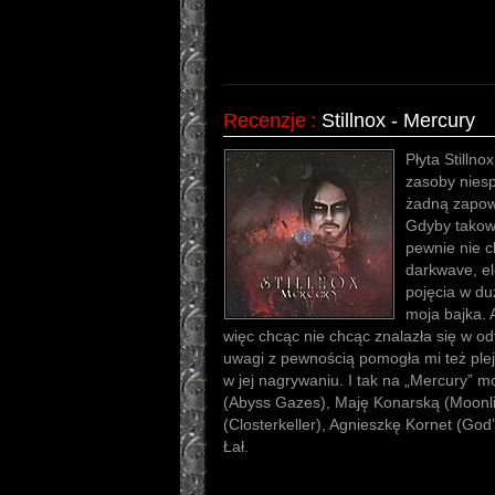
Recenzje
:
Stillnox - Mercury
Płyta Stilln
zasoby nies
żadną zapow
Gdyby takowa
pewnie nie c
darkwave, el
pojęcia w du
moja bajka. 
więc chcąc nie chcąc znalazła się w o
uwagi z pewnością pomogła mi też pleja
w jej nagrywaniu. I tak na „Mercury” 
(Abyss Gazes), Maję Konarską (Moonli
(Closterkeller), Agnieszkę Kornet (God’
Łał.