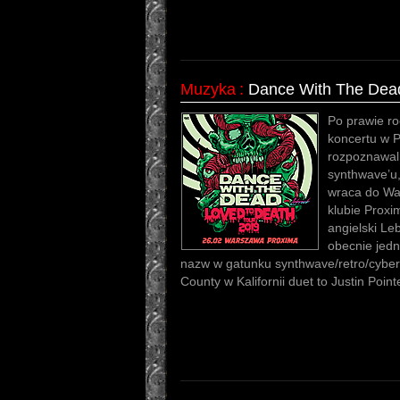
Muzyka
:
Dance With The Dea
Po prawie ro
koncertu w P
rozpoznawal
synthwave’u
wraca do Wa
klubie Proxi
angielski Le
obecnie jedn
nazw w gatunku synthwave/retro/cybe
County w Kalifornii duet to Justin Poin