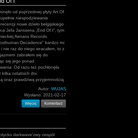
d Of I
minęło od poprzedniej płyty Art Of
zupełnie niespodziewanie
recenzji nowe dzieło belgijskiego
a Jefa Janssena „End Of I”, tym
mieckiej Aenaos Records.
osthuman Decadence” bardzo mi
 i nie raz do niego wracałem, to z
jazmem zabrałem się do
ąc się jego ponad
wania. Od razu też pochłonęła
kilka ostatnich dni
ą oraz prawdziwą przyjemnością.
Autor:
WUJAS
Wysłano:
2021-02-17
Więcej
Komentarz
gotycko darkwave’owy zespół