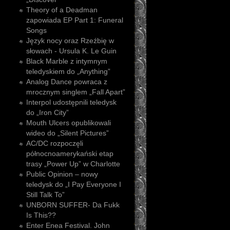
Theory of a Deadman
zapowiada EP Part 1: Funeral
Songs
Język nocy oraz Rzeźbię w
słowach - Ursula K. Le Guin
Black Marble z intymnym
teledyskiem do „Anything”
Analog Dance powraca z
mrocznym singlem „Fall Apart”
Interpol udostępnili teledysk
do „Iron City”
Mouth Ulcers opublikowali
wideo do „Silent Pictures”
AC/DC rozpoczęli
północnoamerykański etap
trasy „Power Up” w Charlotte
Public Opinion – nowy
teledysk do „I Pay Everyone I
Still Talk To”
UNBORN SUFFER- Da Fukk
Is This??
Enter Enea Festival. John