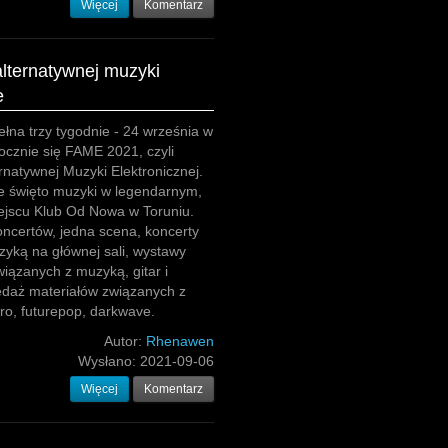
Więcej
Komentarz
lternatywnej muzyki
e
ełna trzy tygodnie - 24 września w
ocznie się FAME 2021, czyli
ernatywnej Muzyki Elektronicznej.
e święto muzyki w legendarnym,
ejscu Klub Od Nowa w Toruniu.
oncertów, jedna scena, koncerty
zyką na głównej sali, wystawy
iązanych z muzyką, gitar i
edaż materiałów związanych z
ro, futurepop, darkwave.
Autor:
Rhenawen
Wysłano:
2021-09-06
Więcej
Komentarz