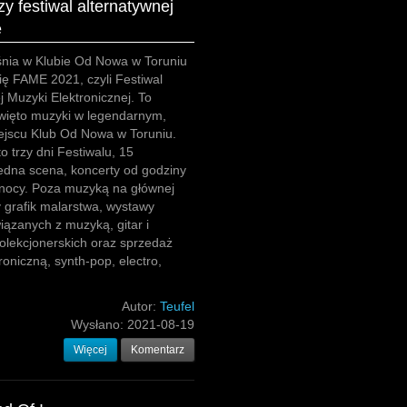
 festiwal alternatywnej
e
śnia w Klubie Od Nowa w Toruniu
ię FAME 2021, czyli Festiwal
j Muzyki Elektronicznej. To
więto muzyki w legendarnym,
ejscu Klub Od Nowa w Toruniu.
 trzy dni Festiwalu, 15
edna scena, koncerty od godziny
łnocy. Poza muzyką na głównej
y grafik malarstwa, wystawy
ązanych z muzyką, gitar i
olekcjonerskich oraz sprzedaż
oniczną, synth-pop, electro,
Autor:
Teufel
Wysłano:
2021-08-19
Więcej
Komentarz