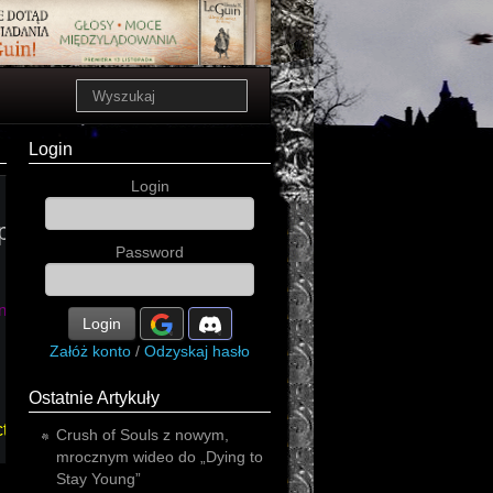
Login
Login
p
dark
electronic
Password
new
Login
Załóż konto
/
Odzyskaj hasło
Ostatnie Artykuły
ctro
Crush of Souls z nowym,
mrocznym wideo do „Dying to
Stay Young”