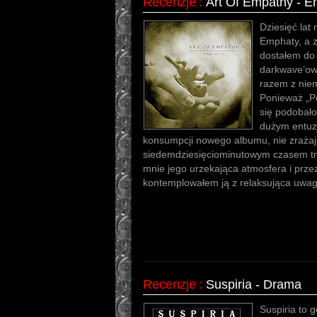
Recenzje
:
Art Of Empathy - En
Dziesięć lat 
Emphaty, a 
dostałem do 
darkwave’owc
razem z nie
Ponieważ „P
się podobało
dużym entuz
konsumpcji nowego albumu, nie zrażaj
siedemdziesięciominutowym czasem tr
mnie jego urzekająca atmosfera i przez 
kontemplowałem ją z relaksująca uwag
Recenzje
:
Suspiria - Drama
Suspiria to 