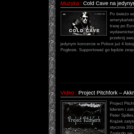
Muzyka
:
Cold Cave na jedyny
Po świeżo wy
amerykański
trasę po Eu
wydawnictwo
przekrój swo
jedynym koncercie w Polsce już 4 lis
Pogłosie. Supportować go będzie zespó
Video
:
Project Pitchfork ‎– Akk
Project Pitch
liderem i za
Peter Spill
Krążek zatyt
stycznia 201
Znalazło się