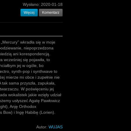
Wysłano:
2020-01-18
Więcej
Komentarz
ox „Mercury” wkradła się w moje
podziewanie, niepoprzedzona
iedzią ani korespondencją.
 wcześniej się pojawiła, to
hciałbym jej w ogóle, bo
ectro, synth-pop i synthwave to
żej mierze mi obce i zupełnie nie
A tak sama przyszła, zapukała,
dtwarzaczu. W poświęceniu jej
da wokalistek jakie wzięły udział
możemy usłyszeć Agatę Pawłowicz
ght), Anję Orthodox
s Bow) i Ingę Habibę (Lorien).
Autor:
WUJAS