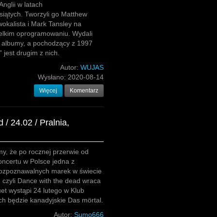
Anglii w latach
siątych. Tworzyli go Matthew
wokalista i Mark Tansley na
zelkim oprogramowaniu. Wydali
e albumy, a pochodzący z 1997
 jest drugim z nich.
Autor:
WUJAS
Wysłano:
2020-08-14
Więcej
Komentarz
/ 24.02 / Pralnia,
y, że po rocznej przerwie od
oncertu w Polsce jedna z
 rozpoznawalnych marek w świecie
 czyli Dance with the dead wraca
uet wystąpi 24 lutego w Klub
ch będzie kanadyjskie Das mörtal.
Autor:
Sumo666