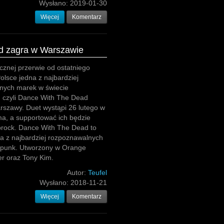
Wysłano:
2019-01-30
Więcej
Komentarz
d zagra w Warszawie
cznej przerwie od ostatniego
olsce jedna z najbardziej
nych marek w świecie
, czyli Dance With The Dead
rszawy. Duet wystąpi 26 lutego w
ma, a supportować ich będzie
brock. Dance With The Dead to
a z najbardziej rozpoznawalnych
rpunk. Utworzony w Orange
ter oraz Tony Kim.
Autor:
Teufel
Wysłano:
2018-11-21
Więcej
Komentarz