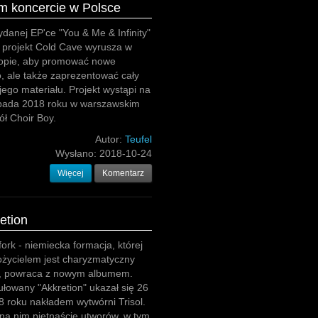
m koncercie w Polsce
danej EP'ce "You & Me & Infinity"
 projekt Cold Cave wyrusza w
ropie, aby promować nowe
, ale także zaprezentować cały
jego materiału. Projekt wystąpi na
topada 2018 roku w warszawskim
ł Choir Boy.
Autor:
Teufel
Wysłano:
2018-10-24
Więcej
Komentarz
retion
fork - niemiecka formacja, której
łożycielem jest charyzmatyczny
es, powraca z nowym albumem.
ułowany "Akkretion" ukazał się 26
8 roku nakładem wytwórni Trisol.
 na nim piętnaście utworów, w tym