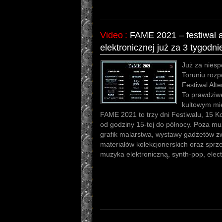
Video
:
FAME 2021 – festiwal a
elektronicznej już za 3 tygodni
Już za niesp
Toruniu rozp
Festiwal Alt
To prawdziw
kultowym mi
FAME 2021 to trzy dni Festiwalu, 15 K
od godziny 15-tej do północy. Poza mu
grafik malarstwa, wystawy gadżetów zw
materiałów kolekcjonerskich oraz sprz
muzyka elektroniczną, synth-pop, elect