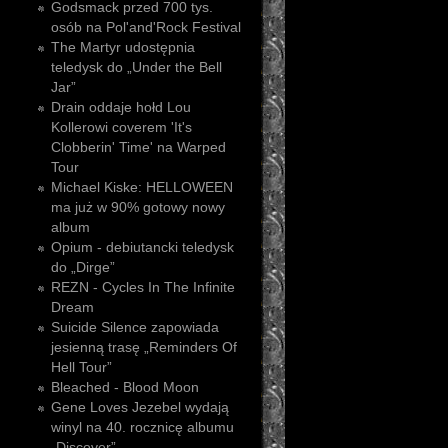
Godsmack przed 700 tys.
osób na Pol'and'Rock Festival
The Martyr udostępnia
teledysk do „Under the Bell
Jar”
Drain oddaje hołd Lou
Kollerowi coverem 'It's
Clobberin' Time' na Warped
Tour
Michael Kiske: HELLOWEEN
ma już w 90% gotowy nowy
album
Opium - debiutancki teledysk
do „Dirge”
REZN - Cycles In The Infinite
Dream
Suicide Silence zapowiada
jesienną trasę „Reminders Of
Hell Tour”
Bleached - Blood Moon
Gene Loves Jezebel wydają
winyl na 40. rocznicę albumu
„Discover”