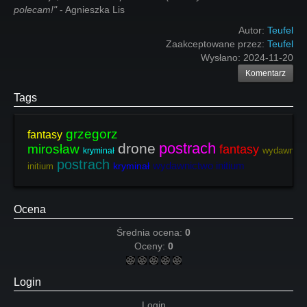
polecam!"
- Agnieszka Lis
Autor:
Teufel
Zaakceptowane przez:
Teufel
Wysłano:
2024-11-20
Komentarz
Tags
grzegorz
fantasy
postrach
drone
mirosław
fantasy
wydawnict
kryminał
postrach
wydawnictwo initium
kryminał
initium
Ocena
Średnia ocena:
0
Oceny:
0
Login
Login