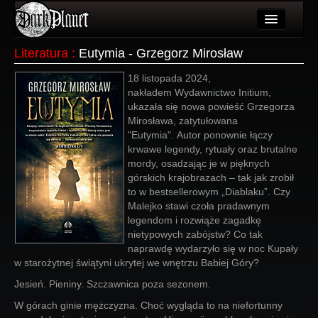
Artykuły
Literatura
:
Eutymia - Grzegorz Mirosław
Użytkownicy
18 listopada 2024,
nakładem Wydawnictwo Initium,
Wydarzenia
ukazała się nowa powieść Grzegorza
Mirosława, zatytułowana
Galeria
"Eutymia". Autor ponownie łączy
krwawe legendy, rytuały oraz brutalne
Forum
mordy, osadzając je w pięknych
górskich krajobrazach – tak jak zrobił
Więcej
to w bestsellerowym „Diablaku”. Czy
Malejko stawi czoła pradawnym
Login
legendom i rozwiąże zagadkę
nietypowych zabójstw? Co tak
naprawdę wydarzyło się w noc Kupały
w starożytnej świątyni ukrytej we wnętrzu Babiej Góry?
Jesień. Pieniny. Szczawnica poza sezonem.
W górach ginie mężczyzna. Choć wygląda to na niefortunny