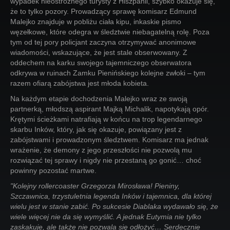
wypadek nieostrożnego turysty z Hiszpanii, szybko okazuje się,
że to tylko pozory. Prowadzący sprawę komisarz Edmund
Malejko znajduje w pobliżu ciała kipu, inkaskie pismo
węzełkowe, które odegra w śledztwie niebagatelną rolę. Poza
tym od tej pory policjant zaczyna otrzymywać anonimowe
wiadomości, wskazujące, że jest stale obserwowany. Z
oddechem na karku swojego tajemniczego obserwatora
odkrywa w ruinach Zamku Pienińskiego kolejne zwłoki – tym
razem ofiarą zabójstwa jest młoda kobieta.
Na każdym etapie dochodzenia Malejko wraz ze swoją
partnerką, młodszą aspirant Majką Michalik, napotykają opór.
Krętymi ścieżkami natrafiają w końcu na trop legendarnego
skarbu Inków, który, jak się okazuje, powiązany jest z
zabójstwami i prowadzonym śledztwem. Komisarz ma jednak
wrażenie, że demony z jego przeszłości nie pozwolą mu
rozwiązać tej sprawy i nigdy nie przestaną go gonić… choć
powinny pozostać martwe.
"Kolejny rollercoaster Grzegorza Mirosława! Pieniny,
Szczawnica, trzystuletnia legenda Inków i tajemnica, dla której
wielu jest w stanie zabić. Po sukcesie Diablaka wydawało się, że
wiele więcej nie da się wymyślić. A jednak Eutymia nie tylko
zaskakuje, ale także nie pozwala się odłożyć… Serdecznie