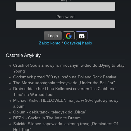
Password
Login
Załóż konto
/
Odzyskaj hasło
Ostatnie Artykuły
Crush of Souls z nowym, mrocznym wideo do „Dying to Stay
Young”
Godsmack przed 700 tys. osób na Pol'and'Rock Festival
The Martyr udostępnia teledysk do „Under the Bell Jar”
Drain oddaje hołd Lou Kollerowi coverem 'It's Clobberin'
Time' na Warped Tour
Michael Kiske: HELLOWEEN ma już w 90% gotowy nowy
album
Opium - debiutancki teledysk do „Dirge”
REZN - Cycles In The Infinite Dream
Suicide Silence zapowiada jesienną trasę „Reminders Of
Hell Tour”