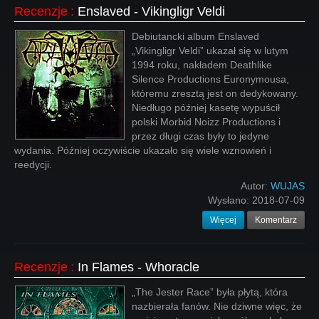
Recenzje
:
Enslaved - Vikingligr Veldi
Debiutancki album Enslaved
„Vikingligr Veldi” ukazał się w lutym
1994 roku, nakładem Deathlike
Silence Productions Euronymousa,
któremu zresztą jest on dedykowany.
Niedługo później kasetę wypuścił
polski Morbid Noizz Productions i
przez długi czas były to jedyne
wydania. Później oczywiście ukazało się wiele wznowień i
reedycji.
Autor:
WUJAS
Wysłano:
2018-07-09
Więcej
Komentarz
Recenzje
:
In Flames - Whoracle
„The Jester Race” była płytą, która
nazbierała fanów. Nie dziwne więc, że