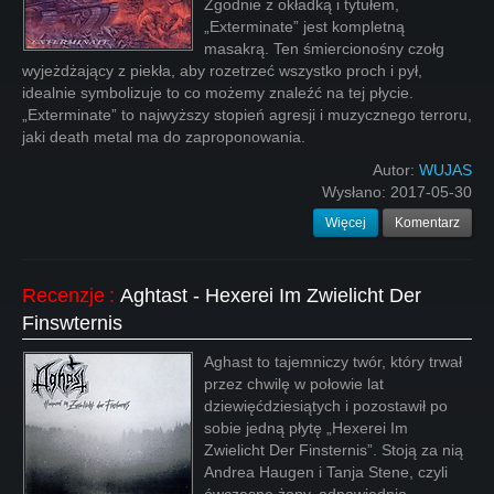
Zgodnie z okładką i tytułem,
„Exterminate” jest kompletną
masakrą. Ten śmiercionośny czołg
wyjeżdżający z piekła, aby rozetrzeć wszystko proch i pył,
idealnie symbolizuje to co możemy znaleźć na tej płycie.
„Exterminate” to najwyższy stopień agresji i muzycznego terroru,
jaki death metal ma do zaproponowania.
Autor:
WUJAS
Wysłano:
2017-05-30
Więcej
Komentarz
Recenzje
:
Aghtast - Hexerei Im Zwielicht Der
Finswternis
Aghast to tajemniczy twór, który trwał
przez chwilę w połowie lat
dziewięćdziesiątych i pozostawił po
sobie jedną płytę „Hexerei Im
Zwielicht Der Finsternis”. Stoją za nią
Andrea Haugen i Tanja Stene, czyli