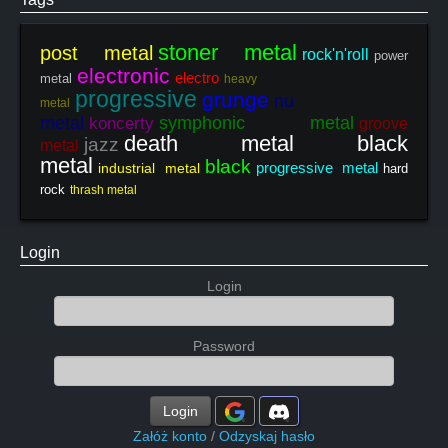
stoner metal
post metal
rock'n'roll
power
electronic
electro
metal
heavy
progressive
grunge
nu
metal
metal
symphonic metal
koncerty
groove
death metal black
jazz
metal
metal
black
progressive metal
industrial metal
hard
rock
thrash metal
Login
Login
Password
Login
Załóż konto
/
Odzyskaj hasło