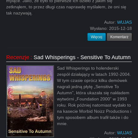
mylące. Jako, że było to pierwsze ich dzieło z jakim się
zetknąłem, to przez długi czas naprawdę myślałem, że oni się
tak nazywają.
Autor:
WUJAS
Wysłano:
2015-12-18
Więcej
Komentarz
Recenzje
:
Sad Whisperings - Sensitive To Autumn
Sad Whisperings to holenderski
zespół działający w latach 1992-2004.
W tym czasie oprócz kilku demówek
nagrali jedną płytę „Sensitive To
Autumn”, która ukazała się nakładem
wytwórni „Foundation 2000” w 1993
roku. Rok później natomiast wydało to
na kasecie Morbid Noizz Productions i
tym sposobem album trafił także i do
mnie.
Autor:
WUJAS