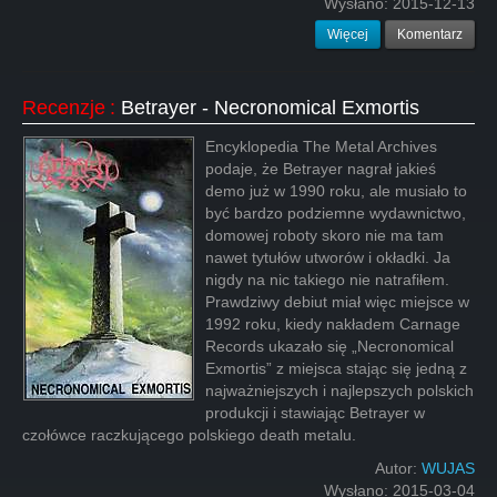
Wysłano:
2015-12-13
Więcej
Komentarz
Recenzje
:
Betrayer - Necronomical Exmortis
Encyklopedia The Metal Archives
podaje, że Betrayer nagrał jakieś
demo już w 1990 roku, ale musiało to
być bardzo podziemne wydawnictwo,
domowej roboty skoro nie ma tam
nawet tytułów utworów i okładki. Ja
nigdy na nic takiego nie natrafiłem.
Prawdziwy debiut miał więc miejsce w
1992 roku, kiedy nakładem Carnage
Records ukazało się „Necronomical
Exmortis” z miejsca stając się jedną z
najważniejszych i najlepszych polskich
produkcji i stawiając Betrayer w
czołówce raczkującego polskiego death metalu.
Autor:
WUJAS
Wysłano:
2015-03-04