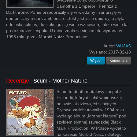
ówczesne żony, odpowiednio
Samotha z Emperor i Fenriza z
Darkthrone. Panie przeobraziły się w wiedźmy i zanurzyły w
demonicznym dark ambiencie. Efekt jest iście upiorny, a płyta
odniosła sukces, doczekując się wielu wznowień, także wiele lat
po rozpadzie zespołu. U mnie znalazła się kaseta wydana w
1996 roku przez Morbid Noizz Productions.
Autor:
WUJAS
Wysłano:
2017-02-18
Więcej
Komentarz
Recenzje
:
Scum - Mother Nature
Scum to death metalowy zespół z
Finlandii, który działał w pierwszej
połowie lat dziewięćdziesiątych.
Płytowo zadebiutowali w 1994 roku
wydając album „Mother Nature” pod
szyldem słynnej szwedzkiej Black
Mark Production. W Polsce wydał to
na kasecie Morbid Noizz i dlatego