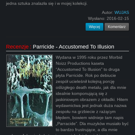
jedna sztuka znalazła się i w mojej kolekcji.
Autor:
WUJAS
Wysłano:
2016-02-15
Więcej
Komentarz
Recenzje
:
Parricide - Accustomed To Illusion
Wydana w 1995 roku przez Morbid
Noizz Productions kaseta
“Accustomed To Illusion” to druga
płyta Parricide. Rok po debiucie
zespół ucieleśnił kolejną porcję
oślizgłego death metalu, jak dla mnie
idealnie komponującą się z
jaskiniowym obrazem z okładki. Hitem
wydawnictwa jest jednak duża nazwa
zespołu na grzbiecie z rażącym
błędem, bowiem widnieje tam napis
„Parracide”. Dla muzyków musiało być
to bardzo frustrujące, a dla mnie