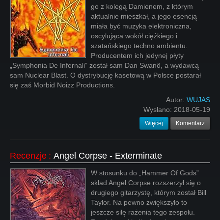
go z kolegą Damienem, z którym
aktualnie mieszkał, a jego esencją
miała być muzyka elektroniczna,
oscylująca wokół ciężkiego i
szatańskiego techno ambientu.
Producentem ich jedynej płyty
„Symphonia De Infernali” został sam Dan Swanö, a wydawcą
sam Nuclear Blast. O dystrybucję kasetową w Polsce postarał
się zaś Morbid Noizz Productions.
Autor:
WUJAS
Wysłano:
2018-05-19
Więcej
Komentarz
Recenzje
:
Angel Corpse - Exterminate
W stosunku do „Hammer Of Gods”
skład Angel Corpse rozszerzył się o
drugiego gitarzystę, którym został Bill
Taylor. Na pewno zwiększyło to
jeszcze siłę rażenia tego zespołu.