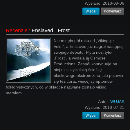
Wysłano:
2018-09-06
Więcej
Komentarz
Recenzje
:
Enslaved - Frost
Nie minęło pół roku od „Vikingligr
Veldi”, a Enslaved już nagrał następcę
swojego debiutu. Płyta nosi tytuł
„Frost”, a wydała ją Osmose
Productions. Zespół kontynuuje na
niej niszczycielską ścieżkę
blackowego ekstremizmu, ale pojawia
się też coraz więcej symptomów
folklorystycznych, co w okładce nazwane zostało viking
metalem.
Autor:
WUJAS
Wysłano:
2018-07-21
Więcej
Komentarz