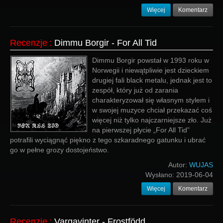
Więcej
Komentarz
Recenzje
:
Dimmu Borgir - For All Tid
Dimmu Borgir powstał w 1993 roku w
Norwegii i niewątpliwie jest dzieckiem
drugiej fali black metalu, jednak jest to
zespół, który już od zarania
charakteryzował się własnym stylem i
w swojej muzyce chciał przekazać coś
więcej niż tylko najczarniejsze zło. Już
na pierwszej płycie „For All Tid”
potrafili wyciągnąć piękno z tego szkaradnego gatunku i ubrać
go w pełne grozy dostojeństwo.
Autor:
WUJAS
Wysłano:
2019-06-04
Więcej
Komentarz
Recenzje
:
Vargavinter - Frostfödd