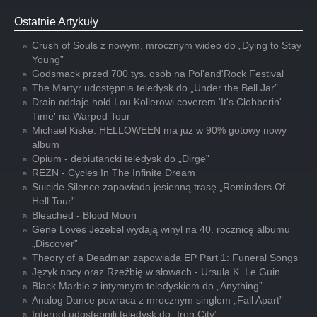
Ostatnie Artykuły
Crush of Souls z nowym, mrocznym wideo do „Dying to Stay
Young”
Godsmack przed 700 tys. osób na Pol'and'Rock Festival
The Martyr udostępnia teledysk do „Under the Bell Jar”
Drain oddaje hołd Lou Kollerowi coverem 'It's Clobberin'
Time' na Warped Tour
Michael Kiske: HELLOWEEN ma już w 90% gotowy nowy
album
Opium - debiutancki teledysk do „Dirge”
REZN - Cycles In The Infinite Dream
Suicide Silence zapowiada jesienną trasę „Reminders Of
Hell Tour”
Bleached - Blood Moon
Gene Loves Jezebel wydają winyl na 40. rocznicę albumu
„Discover”
Theory of a Deadman zapowiada EP Part 1: Funeral Songs
Język nocy oraz Rzeźbię w słowach - Ursula K. Le Guin
Black Marble z intymnym teledyskiem do „Anything”
Analog Dance powraca z mrocznym singlem „Fall Apart”
Interpol udostępnili teledysk do „Iron City”