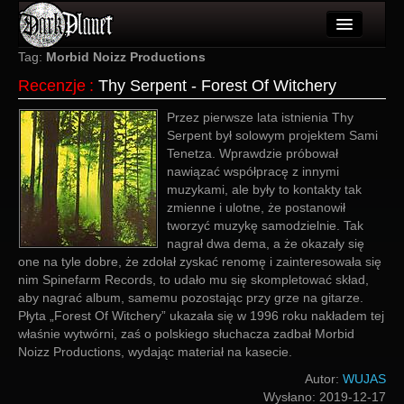
Artykuły
Tag:
Morbid Noizz Productions
Recenzje
:
Thy Serpent - Forest Of Witchery
Użytkownicy
Przez pierwsze lata istnienia Thy
Wydarzenia
Serpent był solowym projektem Sami
Tenetza. Wprawdzie próbował
Galeria
nawiązać współpracę z innymi
muzykami, ale były to kontakty tak
Forum
zmienne i ulotne, że postanowił
tworzyć muzykę samodzielnie. Tak
Więcej
nagrał dwa dema, a że okazały się
one na tyle dobre, że zdołał zyskać renomę i zainteresowała się
Login
nim Spinefarm Records, to udało mu się skompletować skład,
aby nagrać album, samemu pozostając przy grze na gitarze.
Płyta „Forest Of Witchery” ukazała się w 1996 roku nakładem tej
właśnie wytwórni, zaś o polskiego słuchacza zadbał Morbid
Noizz Productions, wydając materiał na kasecie.
Autor:
WUJAS
Wysłano:
2019-12-17