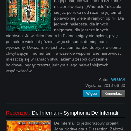
na jej następcę wiele osób czekało z
niecierpliwością. „Whoracle” ukazała
się już po roku i od razu na jej temat
pojawiło się wiele skrajnych opinii. Dla
jednych najlepsza, dla innych
najgorsza, dla jeszcze innych
nierówna. Ja wielkim fanem In Flames nigdy nie byłem, płytę
poznałem wiele lat później, więc stosunek do niej mam
wyważony. Uważam, że jest to album bardzo dobry, z wieloma
chwytającymi momentami, a wszelkie wspomniane nierówności
mieszczą się w ramach stylu jakiemu zespół ówcześnie
hołdował, będąc zresztą jednym z jego najważniejszych
współtwórców.
Autor:
WUJAS
Wysłano:
2018-06-30
Więcej
Komentarz
Recenzje
:
De Infernali - Symphonia De Infernali
De Infernali to jednorazowy projekt
Jona Nödtveidta z Dissection. Założył