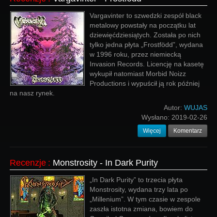
Vargavinter to szwedzki zespół black
metalowy powstały na początku lat
dziewięćdziesiątych. Została po nich
tylko jedna płyta „Frostfödd”, wydana
w 1996 roku, przez niemiecką
Invasion Records. Licencję na kasetę
wykupił natomiast Morbid Noizz
Productions i wypuścił ją rok później
na nasz rynek.
Autor:
WUJAS
Wysłano:
2019-02-26
Więcej
Komentarz
Recenzje
:
Monstrosity - In Dark Purity
„In Dark Purity” to trzecia płyta
Monstrosity, wydana trzy lata po
„Millenium”. W tym czasie w zespole
zaszła istotna zmiana, bowiem do