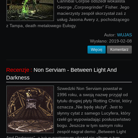
Cannibal Corpse odszedł wokalista
George „Corpsegrinder” Fisher. Jego
macierzysty zespół skorzystał zaś z
usług Jasona Avery z, pochodzącego
z Tampa, death metalowego Eulogy.
Autor:
WUJAS
Wysłano:
2019-02-08
Więcej
Komentarz
Recenzje
:
Non Serviam - Between Light And
Darkness
Szwedzki Non Serviam powstał w
1996 roku, a swoją nazwę przyjął od
tytułu drugiej płyty Rotting Christ, który
oznacza „Nie będę służył”. Jest to
słynny cytat z samego Lucyfera, który
rzekł go wypowiadając posłuszeństwo
bogu. Jeszcze w tym samym roku
zespół nagrał demo „Between Light
And Darkness”, a już w następnym ukazał się album o tym