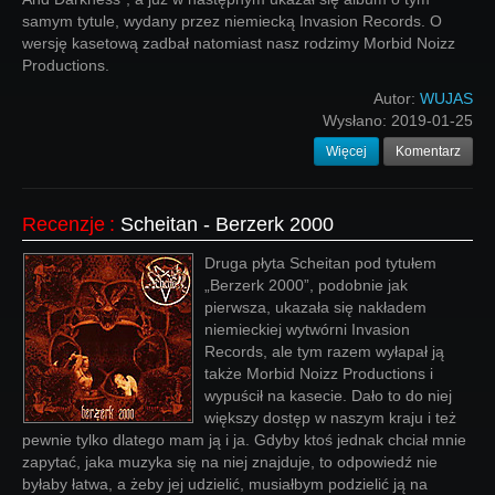
samym tytule, wydany przez niemiecką Invasion Records. O
wersję kasetową zadbał natomiast nasz rodzimy Morbid Noizz
Productions.
Autor:
WUJAS
Wysłano:
2019-01-25
Więcej
Komentarz
Recenzje
:
Scheitan - Berzerk 2000
Druga płyta Scheitan pod tytułem
„Berzerk 2000”, podobnie jak
pierwsza, ukazała się nakładem
niemieckiej wytwórni Invasion
Records, ale tym razem wyłapał ją
także Morbid Noizz Productions i
wypuścił na kasecie. Dało to do niej
większy dostęp w naszym kraju i też
pewnie tylko dlatego mam ją i ja. Gdyby ktoś jednak chciał mnie
zapytać, jaka muzyka się na niej znajduje, to odpowiedź nie
byłaby łatwa, a żeby jej udzielić, musiałbym podzielić ją na