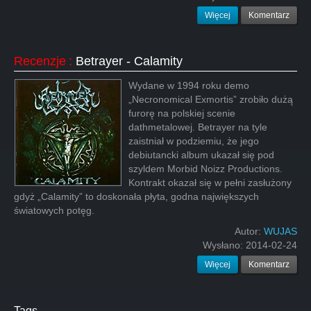
Więcej
Komentarz
Recenzje
:
Betrayer - Calamity
Wydane w 1994 roku demo
„Necronomical Exmortis” zrobiło dużą
furorę na polskiej scenie
dathmetalowej. Betrayer na tyle
zaistniał w podziemiu, że jego
debiutancki album ukazał się pod
szyldem Morbid Noizz Productions.
Kontrakt okazał się w pełni zasłużony
gdyż „Calamity” to doskonała płyta, godna największych
światowych potęg.
Autor:
WUJAS
Wysłano:
2014-02-24
Więcej
Komentarz
Tags