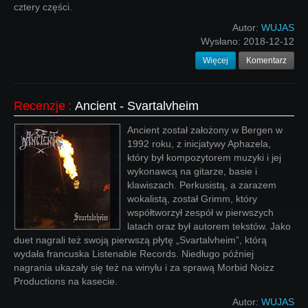
cztery części.
Autor:
WUJAS
Wysłano:
2018-12-12
Więcej
Komentarz
Recenzje
:
Ancient - Svartalvheim
Ancient został założony w Bergen w
1992 roku, z inicjatywy Aphazela,
który był kompozytorem muzyki i jej
wykonawcą na gitarze, basie i
klawiszach. Perkusistą, a zarazem
wokalistą, został Grimm, który
współtworzył zespół w pierwszych
latach oraz był autorem tekstów. Jako
duet nagrali też swoją pierwszą płytę „Svartalvheim”, którą
wydała francuska Listenable Records. Niedługo później
nagrania ukazały się też na winylu i za sprawą Morbid Noizz
Productions na kasecie.
Autor:
WUJAS