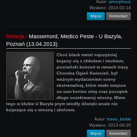
Autor:
amorphous
Wysłano:
2014-02-14
Więcej
Komentarz
Relacje
:
Massemord, Medico Peste - U Bazyla,
Poznań (13.04.2013)
Choć black metal najczęściej
kojarzy się z chłodem i mrokiem,
poznański koncert w ramach trasy
Choroba Ogień Kwiecień, był
ważnym wydarzeniem sceny
ekstremalnej, które miało miejsce
na sam koniec zimy oraz początek
długo oczekiwanej wiosny. Mimo
tego w klubie U Bazyla prym wiodły dźwięki wcale nie
kojarzące się z wiosną i słońcem.
Autor:
travis_bickle
Wysłano:
2013-04-20
Więcej
Komentarz