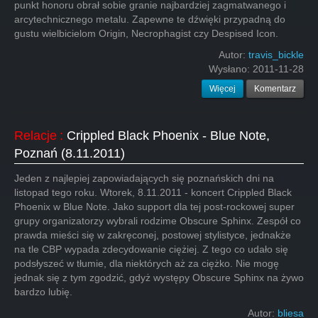
punkt honoru obrał sobie granie najbardziej zagmatwanego i
arcytechnicznego metalu. Zapewne te dźwięki przypadną do
gustu wielbicielom Origin, Necrophagist czy Despised Icon.
Autor:
travis_bickle
Wysłano:
2011-11-28
Więcej
Komentarz
Relacje
:
Crippled Black Phoenix - Blue Note,
Poznań (8.11.2011)
Jeden z najlepiej zapowiadających się poznańskich dni na
listopad tego roku. Wtorek, 8.11.2011 - koncert Crippled Black
Phoenix w Blue Note. Jako support dla tej post-rockowej super
grupy organizatorzy wybrali rodzime Obscure Sphinx. Zespół co
prawda mieści się w zakręconej, postowej stylistyce, jednakże
na tle CBP wypada zdecydowanie ciężiej. Z tego co udało się
podsłyszeć w tłumie, dla niektórych aż za ciężko. Nie mogę
jednak się z tym zgodzić, gdyż występy Obscure Sphinx na żywo
bardzo lubię.
Autor:
bliesa