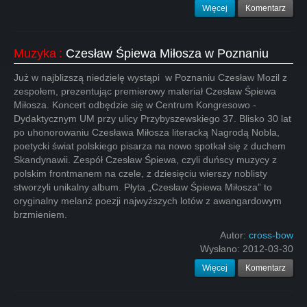
Więcej
Komentarz
Muzyka
:
Czesław Śpiewa Miłosza w Poznaniu
Już w najblizszą niedzielę wystąpi w Poznaniu Czesław Mozil z
zespołem, prezentując premierowy materiał Czesław Śpiewa
Miłosza. Koncert odbędzie się w Centrum Kongresowo -
Dydaktycznym UM przy ulicy Przybyszewskiego 37. Blisko 30 lat
po uhonorowaniu Czesława Miłosza literacką Nagrodą Nobla,
poetycki świat polskiego pisarza na nowo spotkał się z duchem
Skandynawii. Zespół Czesław Śpiewa, czyli duńscy muzycy z
polskim frontmanem na czele, z dziesięciu wierszy noblisty
stworzyli unikalny album. Płyta „Czesław Śpiewa Miłosza” to
oryginalny melanż poezji najwyższych lotów z awangardowym
brzmieniem.
Autor:
cross-bow
Wysłano:
2012-03-30
Więcej
Komentarz