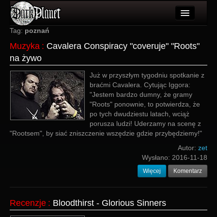
Artykuły
Tag:
poznań
Muzyka
:
Cavalera Conspiracy "coveruje" "Roots"
Użytkownicy
na żywo
Wydarzenia
Już w przyszłym tygodniu spotkanie z
braćmi Cavalera. Cytując Iggora:
Galeria
"Jestem bardzo dumny, że gramy
"Roots" ponownie, to potwierdza, że
Forum
po tych dwudziestu latach, wciąż
porusza ludzi! Uderzamy na scenę z
Więcej
"Rootsem", by siać zniszczenie wszędzie gdzie przybędziemy!"
Login
Autor:
zet
Wysłano:
2016-11-18
Więcej
Komentarz
Recenzje
:
Bloodthirst - Glorious Sinners