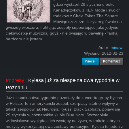
gdzie wystąpili 29 stycznia u boku
Kanadyjczyków z KEN Mode i swoich
rodaków z Circle Takes The Square.
Mówiąc szczerze, liczyłam głównie na
gwiazdę wieczoru, traktując zespoły supportujące jako jedynie
ciekawostkę muzyczną, gdyż - nie owijając w bawełnę - fanką
hardcoru nie jestem...
Autor:
minawi
Wysłano:
2012-02-23
Więcej
Komentarz
Imprezy
:
Kylesa już za niespełna dwa tygodnie w
Poznaniu
Już niespełna dwa tygodnie pozostały do koncertu grupy Kylesa
w Polsce. Ten amerykański zespół, czerpiący istotne wpływy z
takich zespołów jak Neurosis, Kyuss, Black Sabbath, pojawi się
29 stycznia w poznańskim klubie Blue Note. Szczególnie
widowiskowo wyglądają ich występy na żywo, w trakcie których
muzycy wykorzystują dwa zestawy perkusyjne. Kylesa to jeden z