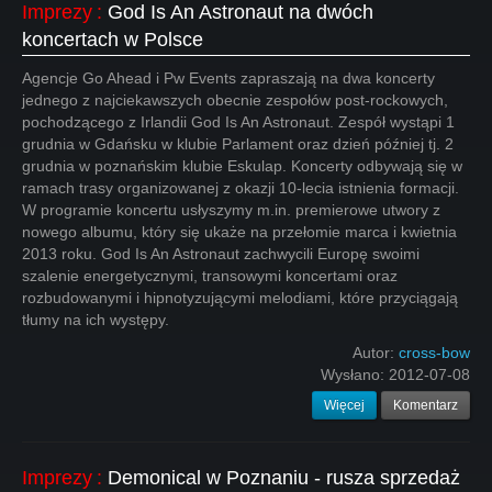
Imprezy
:
God Is An Astronaut na dwóch
koncertach w Polsce
Agencje Go Ahead i Pw Events zapraszają na dwa koncerty
jednego z najciekawszych obecnie zespołów post-rockowych,
pochodzącego z Irlandii God Is An Astronaut. Zespół wystąpi 1
grudnia w Gdańsku w klubie Parlament oraz dzień później tj. 2
grudnia w poznańskim klubie Eskulap. Koncerty odbywają się w
ramach trasy organizowanej z okazji 10-lecia istnienia formacji.
W programie koncertu usłyszymy m.in. premierowe utwory z
nowego albumu, który się ukaże na przełomie marca i kwietnia
2013 roku. God Is An Astronaut zachwycili Europę swoimi
szalenie energetycznymi, transowymi koncertami oraz
rozbudowanymi i hipnotyzującymi melodiami, które przyciągają
tłumy na ich występy.
Autor:
cross-bow
Wysłano:
2012-07-08
Więcej
Komentarz
Imprezy
:
Demonical w Poznaniu - rusza sprzedaż