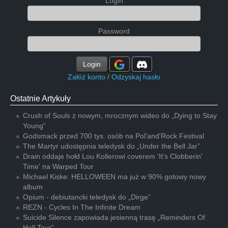
Login
Password
Login
Załóż konto
/
Odzyskaj hasło
Ostatnie Artykuły
Crush of Souls z nowym, mrocznym wideo do „Dying to Stay
Young”
Godsmack przed 700 tys. osób na Pol'and'Rock Festival
The Martyr udostępnia teledysk do „Under the Bell Jar”
Drain oddaje hołd Lou Kollerowi coverem 'It's Clobberin'
Time' na Warped Tour
Michael Kiske: HELLOWEEN ma już w 90% gotowy nowy
album
Opium - debiutancki teledysk do „Dirge”
REZN - Cycles In The Infinite Dream
Suicide Silence zapowiada jesienną trasę „Reminders Of
Hell Tour”