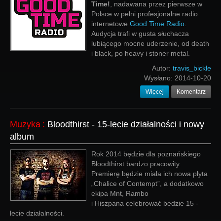
Time!
, nadawana przez pierwsze w
Polsce w pełni profesjonalne radio
internetowe
Good Time Radio
.
Audycja trafi w gusta słuchacza
lubiącego mocne uderzenie, od death
i black, po heavy i stoner metal.
Autor:
travis_bickle
Wysłano:
2014-10-20
Więcej
Komentarz
Muzyka
:
Bloodthirst - 15-lecie działalności i nowy
album
Rok 2014 będzie dla poznańskiego
Bloodthirst bardzo pracowity.
Premierę będzie miała ich nowa płyta
„Chalice of Contempt”, a dodatkowo
ekipa Mnt, Rambo
i Hiszpana celebrować bedzie 15 -
lecie działalności.