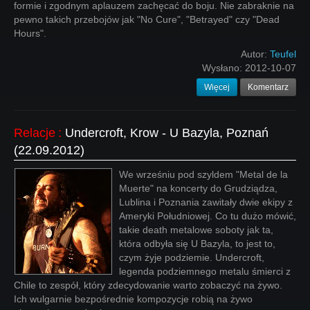
formie i zgodnym aplauzem zachęcać do boju. Nie zabraknie na
pewno takich przebojów jak "No Cure", "Betrayed" czy "Dead
Hours".
Autor:
Teufel
Wysłano:
2012-10-07
Więcej
Komentarz
Relacje
:
Undercroft, Krow - U Bazyla, Poznań
(22.09.2012)
We wrześniu pod szyldem "Metal de la
Muerte" na koncerty do Grudziądza,
Lublina i Poznania zawitały dwie ekipy z
Ameryki Południowej. Co tu dużo mówić,
takie death metalowe soboty jak ta,
która odbyła się U Bazyla, to jest to,
czym żyje podziemie. Undercroft,
legenda podziemnego metalu śmierci z
Chile to zespół, który zdecydowanie warto zobaczyć na żywo.
Ich wulgarnie bezpośrednie kompozycje robią na żywo