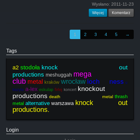
Wysłano:
2011-11-23
Więcej
Komentarz
1
2
3
4
5
→
Tags
stodoła
knock out
a2
mega
productions
meshuggah
club
wrocław
loch ness
metal
kraków
u
knockout
a-lex
eskulap
firlej
bazyla
koncert
productions
thrash
death metal
knock out
alternative
metal
warszawa
productions.
Login