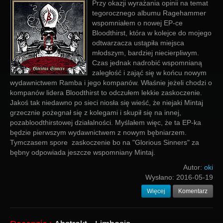
Przy okazji wyrażania opinii na temat
tegorocznego albumu Ragehammer
wspomniałem o nowej EP-ce
Bloodthirst, która w kolejce do mojego
odtwarzacza ustąpiła miejsca
młodszym, bardziej niecierpliwym.
Czas jednak nadrobić wspomnianą
zaległość i zająć się w końcu nowym
wydawnictwem Ramba i jego kompanów. Właśnie jeżeli chodzi o
kompanów lidera Bloodthirst to odczułem lekkie zaskoczenie.
Jakoś tak niedawno po sieci niosła się wieść, że niejaki Mintaj
grzecznie pożegnał się z kolegami i skupił się na innej,
pozabloodthirstowej działalności. Myślałem więc, że ta EP-ka
będzie pierwszym wydawnictwem z nowym bębniarzem.
Tymczasem spore zaskoczenie bo na "Glorious Sinners" za
bębny odpowiada jeszcze wspomniany Mintaj.
Autor:
oki
Wysłano:
2016-05-19
Więcej
Komentarz