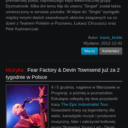
premierowy pokaz najnowszego klipu elektronicznej grupy
Dyzmatronik. Kilka dni temu klip do utworu "Singiel" został także
umieszczony w serwisie youtube. W klipie do "Singla" wystąpiło
między innymi dwóch zawodowych aktorów związanych na co
dzień z Teatrem Polskim w Poznaniu, Łukasz Chrzuszcz oraz
Piotr Kaźmierczak.
Autor:
travis_bickle
Wysłano:
2012-12-02
Więcej
Komentarz
Muzyka
:
Fear Factory & Devin Townsend już za 2
tygodnie w Polsce
4 i 5 grudnia, najpierw w Warszawie w
Progresji, a później w poznańskim
Eskulapie odbędą się dwa przystanki
trasy
The Epic Industrialist Tour
.
Gwiazdami trasy są legendarny dla
wielu, kanadyjski muzyk i producent
muzyczny, lider i założyciel kultowej
grupy Strapping Young Lad - Devin