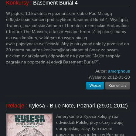
Konkursy
:
Basement Burial 4
W piątek, 13 kwietnia w poznańskim klubie Pod Minogą
odbędzie się koncert pod szyldem Basement Burial 4. Wystąpią:
Trauma, poznańskie Anthem i Theriotes, niemieckie Profanation
i Torture The Masses, a także Escape From. Z tej okazji mamy
dla was konkurs, w którym do wygrania są
dwie pojedyncze wejściówki. Aby je otrzymać należy przesłać do
30 marca na adres konkurs@darkplanet.pl (wraz ze swym
nickiem z darkplanet) odpowiedź na pytanie: "Jakie zespoły
zagrały na poprzedniej edycji Basement Burial?".
Autor:
amorphous
Wysłano:
2012-03-20
Więcej
Komentarz
Relacje
:
Kylesa - Blue Note, Poznań (29.01.2012)
Amerykanie z Kylesa kolejny raz
odwiedzili Polskę przy okazji swojej
europejskiej trasy, tym razem
goszcząc u nas jedynie w Poznaniu,