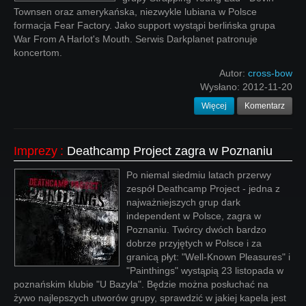
Townsen oraz amerykańska, niezwykle lubiana w Polsce
formacja Fear Factory. Jako support wystąpi berlińska grupa
War From A Harlot's Mouth. Serwis Darkplanet patronuje
koncertom.
Autor:
cross-bow
Wysłano:
2012-11-20
Więcej
Komentarz
Imprezy
:
Deathcamp Project zagra w Poznaniu
Po niemal siedmiu latach przerwy
zespół Deathcamp Project - jedna z
najważniejszych grup dark
independent w Polsce, zagra w
Poznaniu. Twórcy dwóch bardzo
dobrze przyjętych w Polsce i za
granicą płyt: "Well-Known Pleasures" i
"Painthings" wystąpią 23 listopada w
poznańskim klubie "U Bazyla". Będzie można posłuchać na
żywo najlepszych utworów grupy, sprawdzić w jakiej kapela jest