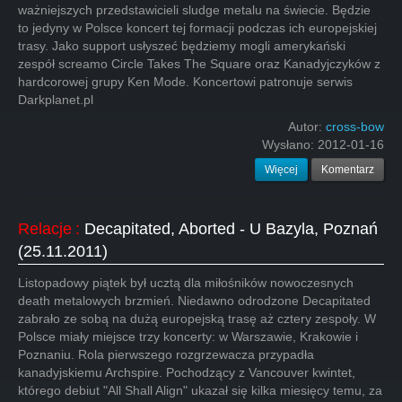
ważniejszych przedstawicieli sludge metalu na świecie. Będzie
to jedyny w Polsce koncert tej formacji podczas ich europejskiej
trasy. Jako support usłyszeć będziemy mogli amerykański
zespół screamo Circle Takes The Square oraz Kanadyjczyków z
hardcorowej grupy Ken Mode. Koncertowi patronuje serwis
Darkplanet.pl
Autor:
cross-bow
Wysłano:
2012-01-16
Więcej
Komentarz
Relacje
:
Decapitated, Aborted - U Bazyla, Poznań
(25.11.2011)
Listopadowy piątek był ucztą dla miłośników nowoczesnych
death metalowych brzmień. Niedawno odrodzone Decapitated
zabrało ze sobą na dużą europejską trasę aż cztery zespoły. W
Polsce miały miejsce trzy koncerty: w Warszawie, Krakowie i
Poznaniu. Rola pierwszego rozgrzewacza przypadła
kanadyjskiemu Archspire. Pochodzący z Vancouver kwintet,
którego debiut "All Shall Align" ukazał się kilka miesięcy temu, za