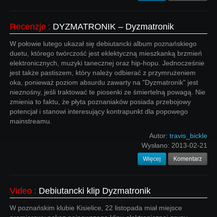
Recenzje
:
DYZMATRONIK – Dyzmatronik
W połowie lutego ukazał się debiutancki album poznańskiego
duetu, którego twórczość jest eklektyczną mieszkanką brzmień
elektronicznych, muzyki tanecznej oraz hip-hopu. Jednocześnie
jest także pastiszem, który należy odbierać z przymrużeniem
oka, ponieważ poziom absurdu zawarty na "Dyzmatronik" jest
nieznośny, jeśli traktować te piosenki ze śmiertelną powagą. Nie
zmienia to faktu, że płyta poznaniaków posiada przebojowy
potencjał i stanowi interesujący kontrapunkt dla popowego
mainstreamu.
Autor:
travis_bickle
Wysłano:
2013-02-21
Więcej
Komentarz
Video
:
Debiutancki klip Dyzmatronik
W poznańskim klubie Kisielice, 22 listopada miał miejsce