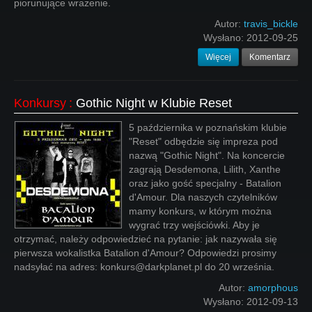
piorunujące wrażenie.
Autor:
travis_bickle
Wysłano:
2012-09-25
Więcej
Komentarz
Konkursy
:
Gothic Night w Klubie Reset
5 października w poznańskim klubie
"Reset" odbędzie się impreza pod
nazwą "Gothic Night". Na koncercie
zagrają Desdemona, Lilith, Xanthe
oraz jako gość specjalny - Batalion
d'Amour. Dla naszych czytelników
mamy konkurs, w którym można
wygrać trzy wejściówki. Aby je
otrzymać, należy odpowiedzieć na pytanie: jak nazywała się
pierwsza wokalistka Batalion d'Amour? Odpowiedzi prosimy
nadsyłać na adres: konkurs@darkplanet.pl do 20 września.
Autor:
amorphous
Wysłano:
2012-09-13