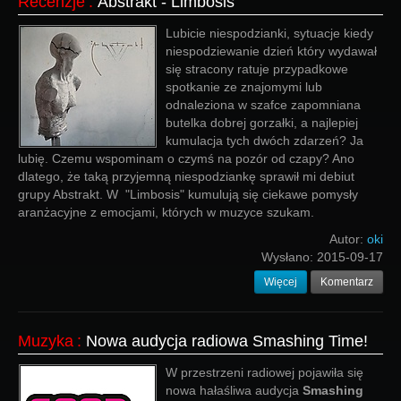
Recenzje
:
Abstrakt - Limbosis
Lubicie niespodzianki, sytuacje kiedy
niespodziewanie dzień który wydawał
się stracony ratuje przypadkowe
spotkanie ze znajomymi lub
odnaleziona w szafce zapomniana
butelka dobrej gorzałki, a najlepiej
kumulacja tych dwóch zdarzeń? Ja
lubię. Czemu wspominam o czymś na pozór od czapy? Ano
dlatego, że taką przyjemną niespodziankę sprawił mi debiut
grupy Abstrakt. W "Limbosis" kumulują się ciekawe pomysły
aranżacyjne z emocjami, których w muzyce szukam.
Autor:
oki
Wysłano:
2015-09-17
Więcej
Komentarz
Muzyka
:
Nowa audycja radiowa Smashing Time!
W przestrzeni radiowej pojawiła się
nowa hałaśliwa audycja
Smashing