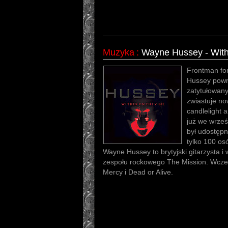
Muzyka
:
Wayne Hussey - With
Frontman fo
Hussey powr
zatytułowany
zwiastuje n
candlelight 
już we wrześ
był udostępn
tylko 100 os
Wayne Hussey to brytyjski gitarzysta i w
zespołu rockowego The Mission. Wcześn
Mercy i Dead or Alive.