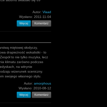
rze albumu składało się 69
Autor:
Vlaad
Wysłano:
2011-11-04
Więcej
Komentarz
rstwą miętowej słodyczy,
wa drapieżność wokalistki - to
Zespół to nie tylko muzyka, lecz
nia klimatu zarówno podczas
ledyskach, na witrynie
rodzaju wizerunek sceniczny.
em swojego własnego stylu.
Autor:
amorphous
Wysłano:
2010-08-12
Więcej
Komentarz