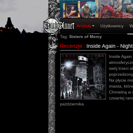
Artykuły
Użytkownicy
W
Tag:
Sisters of Mercy
Recenzje
:
Inside Again - Nig
Inside Again
atmosferycz
swój trzeci 
poprzedzony
Na płycie m
miasta, któr
Chmielną w s
czwartej ran
października.