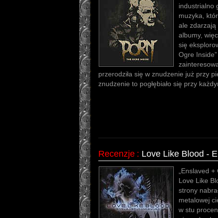
industrialno
muzyka, któr
ale zdarzają 
albumy, więc
się eksploro
Ogre Inside
zainteresow
przerodziła się w znudzenie już przy p
znudzenie to pogłębiało się przy każd
Recenzje
:
Love Like Blood -
„Enslaved + 
Love Like Bl
strony nabrał
metalowej ci
w stu procen