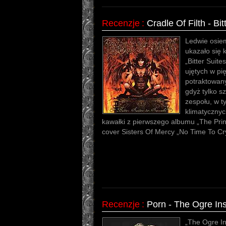
Recenzje
:
Cradle Of Filth - Bi
Ledwie osiem
ukazało się k
„Bitter Suit
ujętych w pi
potraktowany
gdyż tylko s
zespołu, w t
klimatycznyc
kawałki z pierwszego albumu „The Prin
cover Sisters Of Mercy „No Time To Cr
Recenzje
:
Porn - The Ogre In
„The Ogre In