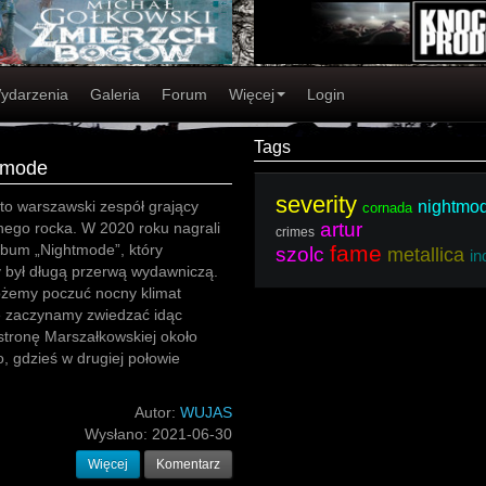
ydarzenia
Galeria
Forum
Więcej
Login
Tags
htmode
severity
 to warszawski zespół grający
nightmo
cornada
artur
nego rocka. W 2020 roku nagrali
crimes
album „Nightmode”, który
fame
szolc
metallica
in
 był długą przerwą wydawniczą.
ożemy poczuć nocny klimat
e zaczynamy zwiedzać idąc
tronę Marszałkowskiej około
o, gdzieś w drugiej połowie
Autor:
WUJAS
Wysłano:
2021-06-30
Więcej
Komentarz