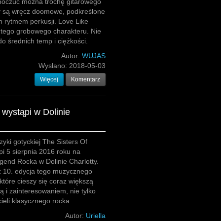
poczuć można trochę gitarowego
fy są wręcz doomowe, podkreślone
 rytmem perkusji. Love Like
j tego grobowego charakteru. Nie
do średnich temp i ciężkości.
Autor:
WUJAS
Wysłano:
2018-05-03
Więcej
Komentarz
 wystąpi w Dolinie
ki gotyckiej The Sisters Of
i 5 sierpnia 2016 roku na
gend Rocka w Dolinie Charlotty.
ż 10. edycja tego muzycznego
które cieszy się coraz większą
ą i zainteresowaniem, nie tylko
cieli klasycznego rocka.
Autor:
Uriella