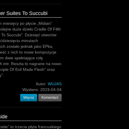
tter Suites To Succubi
 miesięcy po płycie „Midian”
olejne duże dzieło Cradle Of Filth
es To Succubi”. Dziesięć utworów
ęćdziesięciu minutach
ch zostało jednak jako EPka,
ześć z nich to nowe kompozycje
ym dwie spełniające rolę
h intr. Reszta to nagrane na nowo
ciple Of Evil Made Flesh” oraz
y”.
Autor:
WUJAS
Wysłano:
2019-04-04
Więcej
Komentarz
side
side” to trzecia płyta francuskiego