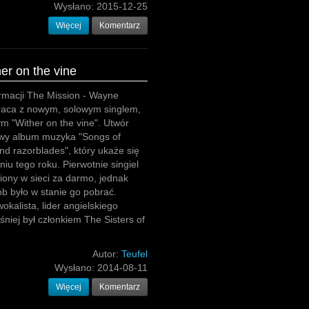
Wysłano:
2015-12-25
Więcej
Komentarz
er on the vine
rmacji The Mission - Wayne
aca z nowym, solowym singlem,
m "Wither on the vine". Utwór
owy album muzyka "Songs of
and razorblades", który ukaże się
niu tego roku. Pierwotnie singiel
iony w sieci za darmo, jednak
ób było w stanie go pobrać.
okalista, lider angielskiego
iej był członkiem The Sisters of
Autor:
Teufel
Wysłano:
2014-08-11
Więcej
Komentarz