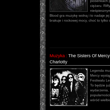
piosenkach 
ciężaru. Rif
nieśpiesznym
Blood gra muzykę wolną i to nadaje je
brakuje i rockowej mocy, choć to tylko 
Muzyka
:
The Sisters Of Mercy
Charlotty
Legenda muzy
Mercy wystąp
Festiwalu Le
To będzie ju
wydarzenia, 
popularności
wśród wielbi