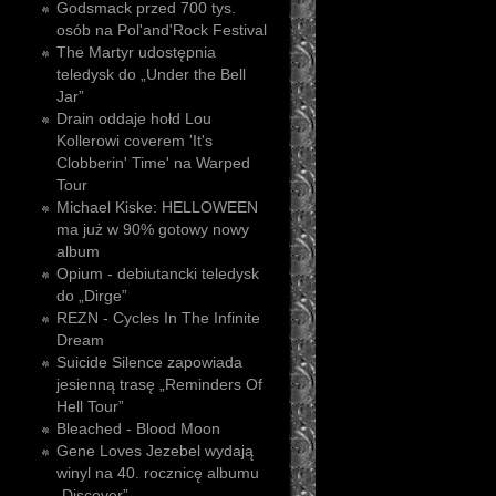
Godsmack przed 700 tys.
osób na Pol'and'Rock Festival
The Martyr udostępnia
teledysk do „Under the Bell
Jar”
Drain oddaje hołd Lou
Kollerowi coverem 'It's
Clobberin' Time' na Warped
Tour
Michael Kiske: HELLOWEEN
ma już w 90% gotowy nowy
album
Opium - debiutancki teledysk
do „Dirge”
REZN - Cycles In The Infinite
Dream
Suicide Silence zapowiada
jesienną trasę „Reminders Of
Hell Tour”
Bleached - Blood Moon
Gene Loves Jezebel wydają
winyl na 40. rocznicę albumu
„Discover”