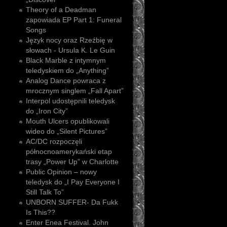
Theory of a Deadman
zapowiada EP Part 1: Funeral
Songs
Język nocy oraz Rzeźbię w
słowach - Ursula K. Le Guin
Black Marble z intymnym
teledyskiem do „Anything”
Analog Dance powraca z
mrocznym singlem „Fall Apart”
Interpol udostępnili teledysk
do „Iron City”
Mouth Ulcers opublikowali
wideo do „Silent Pictures”
AC/DC rozpoczęli
północnoamerykański etap
trasy „Power Up” w Charlotte
Public Opinion – nowy
teledysk do „I Pay Everyone I
Still Talk To”
UNBORN SUFFER- Da Fukk
Is This??
Enter Enea Festival. John