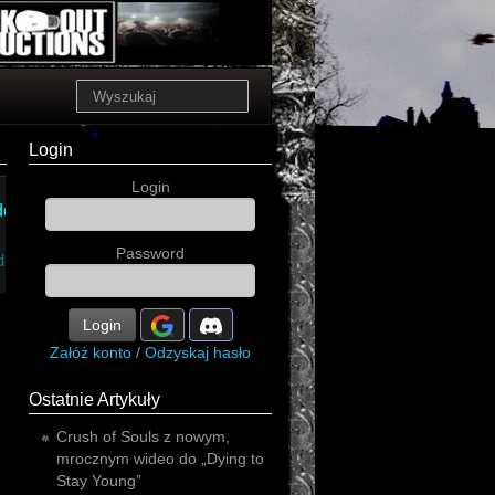
Login
Login
de
sapphiro
Password
dustrial
Login
Załóż konto
/
Odzyskaj hasło
Ostatnie Artykuły
Crush of Souls z nowym,
mrocznym wideo do „Dying to
Stay Young”