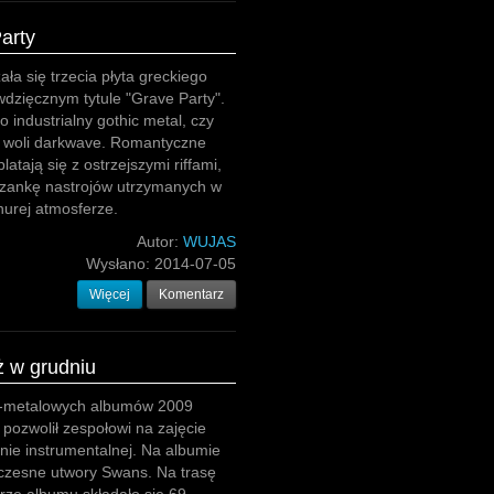
arty
ła się trzecia płyta greckiego
wdzięcznym tytule "Grave Party".
o industrialny gothic metal, czy
o woli darkwave. Romantyczne
latają się z ostrzejszymi riffami,
szankę nastrojów utrzymanych w
nurej atmosferze.
Autor:
WUJAS
Wysłano:
2014-07-05
Więcej
Komentarz
ż w grudniu
st-metalowych albumów 2009
 pozwolił zespołowi na zajęcie
enie instrumentalnej. Na albumie
 wczesne utwory Swans. Na trasę