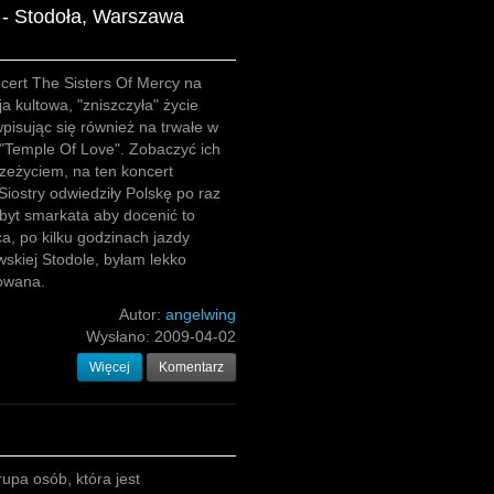
 - Stodoła, Warszawa
ert The Sisters Of Mercy na
a kultowa, "zniszczyła" życie
pisując się również na trwałe w
 "Temple Of Love". Zobaczyć ich
eżyciem, na ten koncert
Siostry odwiedziły Polskę po raz
byt smarkata aby docenić to
, po kilku godzinach jazdy
kiej Stodole, byłam lekko
owana.
Autor:
angelwing
Wysłano:
2009-04-02
Więcej
Komentarz
upa osób, która jest