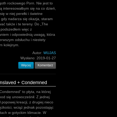
 goth rockowego Porn. Nie jest to
ą interesowałbym się na co dzień,
się w niej perełki i świetne
 gdy nadarza się okazja, staram
wać także i te tereny. Do „The
” podszedłem więc z
aniem i odpowiednią uwagą, która
ierwszym odsłuchu i niestety
ym kolejnym.
Autor:
WUJAS
Wysłano:
2019-01-27
Więcej
Komentarz
 Enslaved + Condemned
Condemned” to płyta, na której
ood się unowocześnił. Z jednej
 popowej kreacji, z drugiej nieco
ężkości, wciąż jednak pozostając
tach w gotyckim klimacie. W