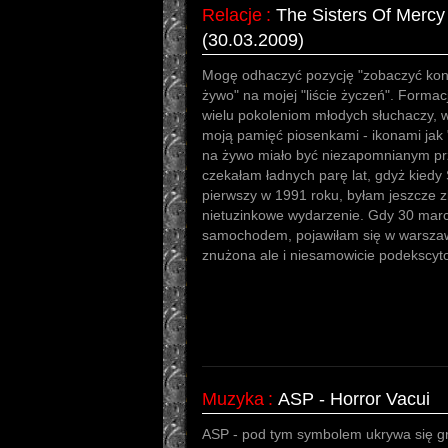
Relacje
:
The Sisters Of Mercy
(30.03.2009)
Mogę odhaczyć pozycję "zobaczyć konc
żywo" na mojej "liście życzeń". Formacj
wielu pokoleniom młodych słuchaczy, w
moją pamięć piosenkami - ikonami jak
na żywo miało być niezapomnianym prz
czekałam ładnych parę lat, gdyż kiedy 
pierwszy w 1991 roku, byłam jeszcze z
nietuzinkowe wydarzenie. Gdy 30 marca
samochodem, pojawiłam się w warszaws
znużona ale i niesamowicie podekscyt
Muzyka
:
ASP - Horror Vacui
ASP - pod tym symbolem ukrywa się gr