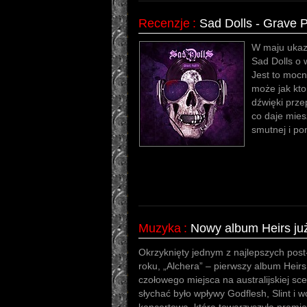
Recenzje
:
Sad Dolls - Grave P
W maju ukaza
Sad Dolls o 
Jest to mocn
może jak kt
dźwięki przep
co daje mie
smutnej i po
Muzyka
:
Nowy album Heirs ju
Okrzyknięty jednym z najlepszych po
roku, „Alchera” – pierwszy album Heirs
czołowego miejsca na australijskiej sc
słychać było wpływy Godflesh, Slint i