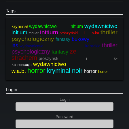
Tags
wydawnictwo
kryminał
wydawnictwo initium
initium
thriller
initium
prószyński i s-ka
thriller
psychologiczny
bukowy
fantasy
thriller
las
wydawnictwo literackie
ze
psychologiczny
fantasy
strachem
prószyński i s-
wydawnictwo
ka
sensacja
horror
kryminał noir
w.a.b.
horror
horror
Login
Login
Password