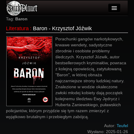
Artykuły
Tag:
Baron
Literatura
:
Baron - Krzysztof Jóźwik
Użytkownicy
Porachunki gangów narkotykowych,
Wydarzenia
krwawe wendety, sadystyczne
zbrodnie i osobiste problemy
Galeria
śledczych. Krzysztof Józwik, autor
bestsellerowych kryminałów, powraca
Forum
z kolejną opowieścią, zatytułowaną
"Baron", w której obnaża
Więcej
najczarniejsze strony ludzkiej natury.
Znalezione w wodzie okaleczone
Login
zwłoki młodej kobiety dają początek
kolejnemu śledztwu Ewy Jędrycz i
Huberta Zaniewskiego, puławskich
policjantów, którym przyjdzie się tym razem zmierzyć z
wyjątkowo brutalnym i przebiegłym zabójcą.
Autor:
Teufel
Wysłano:
2025-01-26