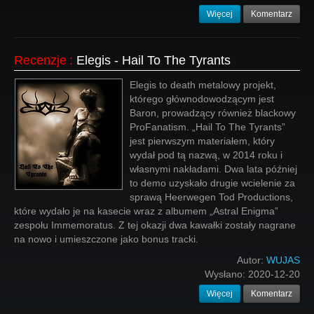
Więcej
Komentarz
Recenzje
:
Elegis - Hail To The Tyrants
Elegis to death metalowy projekt,
którego głównodowodzącym jest
Baron, prowadzący również blackowy
ProFanatism. „Hail To The Tyrants”
jest pierwszym materiałem, który
wydał pod tą nazwą, w 2014 roku i
własnymi nakładami. Dwa lata później
to demo uzyskało drugie wcielenie za
sprawą Heerwegen Tod Productions,
które wydało je na kasecie wraz z albumem „Astral Enigma”
zespołu Immemoratus. Z tej okazji dwa kawałki zostały nagrane
na nowo i umieszczone jako bonus tracki.
Autor:
WUJAS
Wysłano:
2020-12-20
Więcej
Komentarz