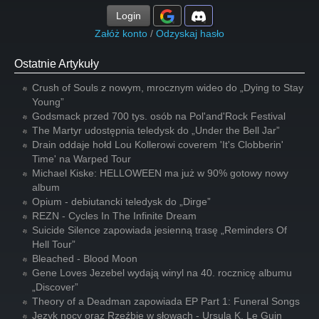
Login
Załóż konto
/
Odzyskaj hasło
Ostatnie Artykuły
Crush of Souls z nowym, mrocznym wideo do „Dying to Stay
Young”
Godsmack przed 700 tys. osób na Pol'and'Rock Festival
The Martyr udostępnia teledysk do „Under the Bell Jar”
Drain oddaje hołd Lou Kollerowi coverem 'It's Clobberin'
Time' na Warped Tour
Michael Kiske: HELLOWEEN ma już w 90% gotowy nowy
album
Opium - debiutancki teledysk do „Dirge”
REZN - Cycles In The Infinite Dream
Suicide Silence zapowiada jesienną trasę „Reminders Of
Hell Tour”
Bleached - Blood Moon
Gene Loves Jezebel wydają winyl na 40. rocznicę albumu
„Discover”
Theory of a Deadman zapowiada EP Part 1: Funeral Songs
Język nocy oraz Rzeźbię w słowach - Ursula K. Le Guin