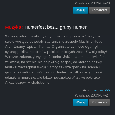
Wysłano:
2009-07-28
Więcej
Komentarz
Muzyka
:
Hunterfest bez... grupy Hunter
Wczoraj informowaliśmy o tym, że na imprezie w Szczytnie
swoje występy odwołały zagraniczne zespoły Machine Head,
Arch Enemy, Epica i Tiamat. Organizatorzy nieco ogarnęli
sytuację i kilka koncertów polskich młodych zespołów się odbyło.
Wieczór zakończył występ Jelonka. Jakże zatem zadziwia fakt,
że dzisiaj na scenie nie pojawi się zespół, od którego nazwy
festiwal zaczerpnął swoją? Który zawsze gościł na scenie i
gromadził setki fanów? Zespół Hunter nie tylko zrezygnował z
udziału w imprezie, ale także "podziękował" za współpracę
Arkadiuszowi Michalskiemu.
Autor:
jedras666
Wysłano:
2009-07-24
Więcej
Komentarz