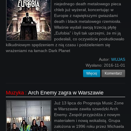
niejednego death metalowego pieca
chleb już wyżerał, koncertując w
Europie z największymi gwiazdami
death i black metalowego rzemiosła.
Właśnie wydali swoją trzecią płytę
„Eufobia” i byli tak uprzejmi, że mi ją
podesłali, co oczywiście poskutkowało
kilkudniowym spędzeniem z nią czasu i podzieleniem się
wrażeniami na łamach Dark Planet
Autor:
WUJAS
Wysłano:
2016-11-01
Więcej
Komentarz
Muzyka
:
Arch Enemy zagra w Warszawie
Już 13 lipca do Progresja Music Zone
w Warszawie zawita szwedzki Arch
Enemy. Zespół przyjeżdża z nowym
materiałem i nową wokalistą. Grupa
założona w 1996 roku przez Michaela