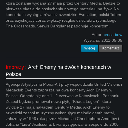
która zostanie wydana 27 maja przez Century Media. Będzie to
pierwsza okazja do posłuchania nowego materiału na żywo.Na
koncertach wystąpią również szwedzkie Evocation, polski Totem
oraz uzyskujący coraz większy rozgłos dzieciaki z rybnickiego
The Crossroads. Serwis Darkplanet patronuje koncertom.
Autor:
cross-bow
Wysłano:
2011-05-05
Więcej
Komentarz
Imprezy
:
Arch Enemy na dwóch koncertach w
Polsce
Agencja Artystyczna Piona-Art przy współudziale United Visions i
Megaclub Events zaprasza na dwa koncerty Arch Enemy w
Polsce. Odbędą się one 1 i 2 czerwca w Katowicach i Poznaniu.
Zespół będzie promował nowa płytę "Khaos Legion", która
wyjdzie 27 maja nakładem Century Media. Arch Enemy to
szwedzki zespół muzyczny wykonujący melodic death metal,
założony w 1996 roku przez Michaela i Christophera Amottów i
Johana "Liiva" Axelssona. Liiva występował w zespole do 2000