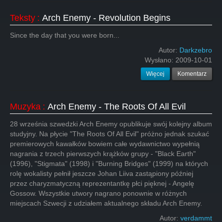
Teksty
:
Arch Enemy - Revolution Begins
Since the day that you were born...
Autor:
Darkzebro
Wysłano:
2009-10-01
Więcej
Komentarz
Muzyka
:
Arch Enemy - The Roots Of All Evil
28 września szwedzki Arch Enemy opublikuje swój kolejny album
studyjny. Na płycie "The Roots Of All Evil" próżno jednak szukać
premierowych kawałków bowiem całe wydawnictwo wypełnią
nagrania z trzech pierwszych krążków grupy - "Black Earth"
(1996), "Stigmata" (1998) i "Burning Bridges" (1999) na których
rolę wokalisty pełnił jeszcze Johan Liiva zastąpiony później
przez charyzmatyczną reprezentantkę płci pięknej - Angelę
Gossow. Wszystkie utwory nagrano ponownie w różnych
miejscach Szwecji z udziałem aktualnego składu Arch Enemy.
Autor:
verdammt