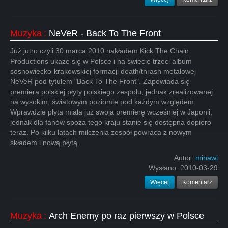
Muzyka
:
NeVeR - Back To The Front
Już jutro czyli 30 marca 2010 nakładem Kick The Chain
Productions ukaże się w Polsce i na świecie trzeci album
sosnowiecko-krakowskiej formacji death/thrash metalowej
NeVeR pod tytułem "Back To The Front". Zapowiada się
premiera polskiej płyty polskiego zespołu, jednak zrealizowanej
na wysokim, światowym poziomie pod każdym względem.
Wprawdzie płyta miała już swoja premierę wcześniej w Japonii,
jednak dla fanów spoza tego kraju stanie się dostępna dopiero
teraz. Po kilku latach milczenia zespół powraca z nowym
składem i nową płytą.
Autor:
minawi
Wysłano:
2010-03-29
Więcej
Komentarz
Muzyka
:
Arch Enemy po raz pierwszy w Polsce