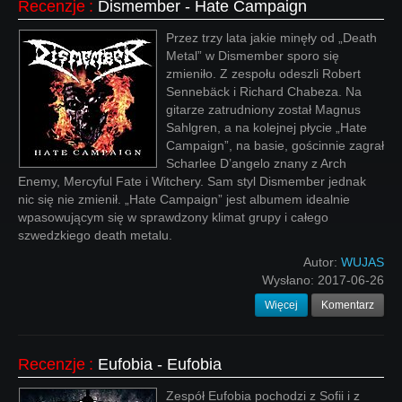
Recenzje
:
Dismember - Hate Campaign
Przez trzy lata jakie minęły od „Death
Metal” w Dismember sporo się
zmieniło. Z zespołu odeszli Robert
Sennebäck i Richard Chabeza. Na
gitarze zatrudniony został Magnus
Sahlgren, a na kolejnej płycie „Hate
Campaign”, na basie, gościnnie zagrał
Scharlee D’angelo znany z Arch
Enemy, Mercyful Fate i Witchery. Sam styl Dismember jednak
nic się nie zmienił. „Hate Campaign” jest albumem idealnie
wpasowującym się w sprawdzony klimat grupy i całego
szwedzkiego death metalu.
Autor:
WUJAS
Wysłano:
2017-06-26
Więcej
Komentarz
Recenzje
:
Eufobia - Eufobia
Zespół Eufobia pochodzi z Sofii i z