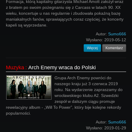
Formacja, którą kapitalny gitarzysta Michael Amott założył wraz
z bratem po swoim pożegnaniu się z Carcass w latach 90. XX
wieku, koncertuje u nas regularnie i zbudowała pokaźną bazę
maniakalnych fanów, sprawiających coraz częściej, że koncerty
kapeli są wyprzedane.
Autor:
Sumo666
Wysłano:
2019-05-12
Więcej
Komentarz
Muzyka
:
Arch Enemy wraca do Polski
Grupa Arch Enemy powróci do
naszego kraju już 3 czerwca 2019
roku. Na wydarzenie zapraszamy do
wrocławskiego klubu A2. Szwedzki
zespół w dalszym ciągu promuje
rewelacyjny album - „Will To Power”, który bije kolejne rekordy
popularności.
Autor:
Sumo666
Wysłano:
2019-01-29