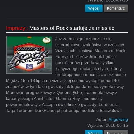
Wysłano:
2010-07-28
Więcej
Komentarz
Imprezy
:
Masters of Rock startuje za miesiąc
Już za miesiąc rozpocznie się
czterodniowe szaleństwo w czeskich
Vizovicach - festiwal Masters of Rock.
Fabryka Likierów Jelinek będzie
gościć fanów przede wszystkim
klasycznego rocka jak i tych, którzy
preferują nieco mocniejsze brzmienie.
Między 15 a 18 lipca na vizovickiej scenie wystąpi ponad 40
zespołów, w tym takie gwiazdy jak legendarni heavymetalowcy
Manowar, progrockowcy z Queensrÿche, trashmetalowcy z
kanadyjskiego Annihilator, Gamma Ray - niemieccy
powermetalowcy z Accept i dwie fińskie gwiazdy: Lordi oraz
Tarja Turunen. DarkPlanet.pl patronuje medialnie festiwalowi.
Autor:
Angelwing
Wysłano:
2010-06-15
Więcej
Komentarz