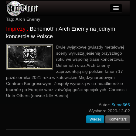
Artykuły
Tag:
Arch Enemy
Imprezy
:
Behemoth i Arch Enemy na jednym
Użytkownicy
koncercie w Polsce
Wydarzenia
Dwie wyjątkowe gwiazdy metalowej
sceny wyruszą jesienią przyszłego
Galeria
roku we wspólną trasę koncertową.
Behemoth oraz Arch Enemy
Forum
zaprezentują się polskim fanom 17
października 2021 roku w katowickim Międzynarodowym
Więcej
Centrum Kongresowym. Zespoły wyruszą w co-headlinerskie
tournée po Europie wraz z dwójką gości specjalnych: Carcass i
Login
Unto Others (dawne Idle Hands).
Autor:
Sumo666
Wysłano:
2020-12-02
Więcej
Komentarz