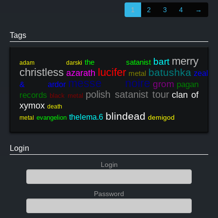
1
2
3
4
→
Tags
merry
bart
the satanist
adam darski
christless
lucifer
batushka
azarath
metal
zeal
messe noire
grom
pagan
& ardor
polish satanist tour
clan of
records
black metal
xymox
death
blindead
thelema.6
demigod
evangelion
metal
Login
Login
Password