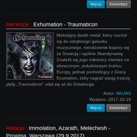
Więcej
Komentarz
Recenzje
:
Exhumation - Traumaticon
Melodyjny death metal, który rozrósł
się do odrębnego gatunku
muzycznego, nieodzownie kojarzy się
ze Szwecją i ogólnie Skandynawią.
Znaleźli się jego miłośnicy również na
słonecznym, południowym krańcu
Europy, jednak pochodzący z Grecji
Exumation, żeby nagrać swoją trzecią
płytę „Traumaticon” udał się aż do Goteborga.
Autor:
WUJAS
Wysłano:
2017-10-19
Więcej
Komentarz
Relacje
:
Immolation, Azarath, Melechesh -
Proxima, Warszawa (29.9.2017)