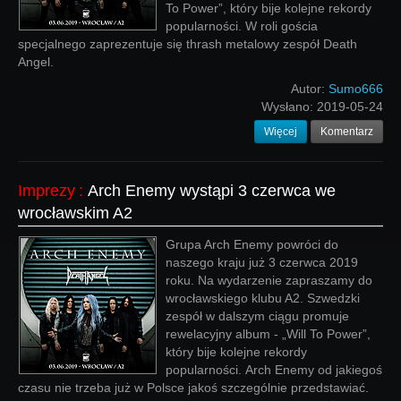
To Power”, który bije kolejne rekordy
popularności. W roli gościa
specjalnego zaprezentuje się thrash metalowy zespół Death
Angel.
Autor:
Sumo666
Wysłano:
2019-05-24
Więcej
Komentarz
Imprezy
:
Arch Enemy wystąpi 3 czerwca we
wrocławskim A2
Grupa Arch Enemy powróci do
naszego kraju już 3 czerwca 2019
roku. Na wydarzenie zapraszamy do
wrocławskiego klubu A2. Szwedzki
zespół w dalszym ciągu promuje
rewelacyjny album - „Will To Power”,
który bije kolejne rekordy
popularności. Arch Enemy od jakiegoś
czasu nie trzeba już w Polsce jakoś szczególnie przedstawiać.