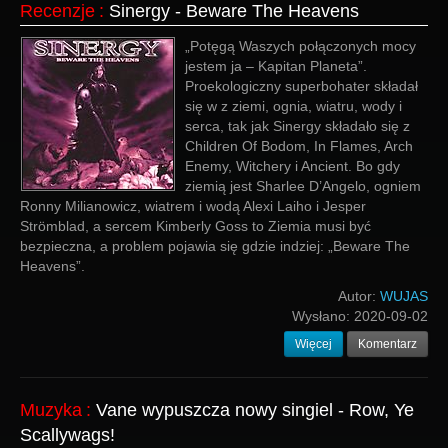
Recenzje
:
Sinergy - Beware The Heavens
„Potęgą Waszych połączonych mocy
jestem ja – Kapitan Planeta”.
Proekologiczny superbohater składał
się w z ziemi, ognia, wiatru, wody i
serca, tak jak Sinergy składało się z
Children Of Bodom, In Flames, Arch
Enemy, Witchery i Ancient. Bo gdy
ziemią jest Sharlee D’Angelo, ogniem
Ronny Milianowicz, wiatrem i wodą Alexi Laiho i Jesper
Strömblad, a sercem Kimberly Goss to Ziemia musi być
bezpieczna, a problem pojawia się gdzie indziej: „Beware The
Heavens”.
Autor:
WUJAS
Wysłano:
2020-09-02
Więcej
Komentarz
Muzyka
:
Vane wypuszcza nowy singiel - Row, Ye
Scallywags!