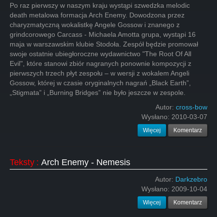
Po raz pierwszy w naszym kraju wystąpi szwedzka melodic
death metalowa formacja Arch Enemy. Dowodzona przez
charyzmatyczną wokalistkę Angele Gossow i znanego z
grindcorowego Carcass - Michaela Amotta grupa, wystąpi 16
maja w warszawskim klubie Stodoła. Zespół będzie promował
swoje ostatnie ubiegłoroczne wydawnictwo "The Root Of All
Evil", które stanowi zbiór nagranych ponownie kompozycji z
pierwszych trzech płyt zespołu – w wersji z wokalem Angeli
Gossow, której w czasie oryginalnych nagrań „Black Earth”,
„Stigmata” i „Burning Bridges” nie było jeszcze w zespole.
Autor:
cross-bow
Wysłano:
2010-03-07
Więcej
Komentarz
Teksty
:
Arch Enemy - Nemesis
Autor:
Darkzebro
Wysłano:
2009-10-04
Więcej
Komentarz