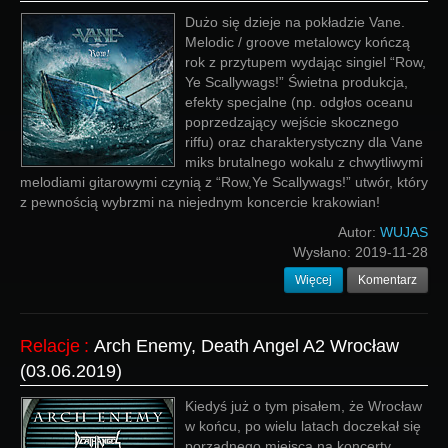
Dużo się dzieje na pokładzie Vane.
Melodic / groove metalowcy kończą
rok z przytupem wydając singiel “Row,
Ye Scallywags!” Świetna produkcja,
efekty specjalne (np. odgłos oceanu
poprzedzający wejście skocznego
riffu) oraz charakterystyczny dla Vane
miks brutalnego wokalu z chwytliwymi
melodiami gitarowymi czynią z “Row,Ye Scallywags!” utwór, który
z pewnością wybrzmi na niejednym koncercie krakowian!
Autor:
WUJAS
Wysłano:
2019-11-28
Więcej
Komentarz
Relacje
:
Arch Enemy, Death Angel A2 Wrocław
(03.06.2019)
Kiedyś już o tym pisałem, że Wrocław
w końcu, po wielu latach doczekał się
porządnego miejsca na koncerty,