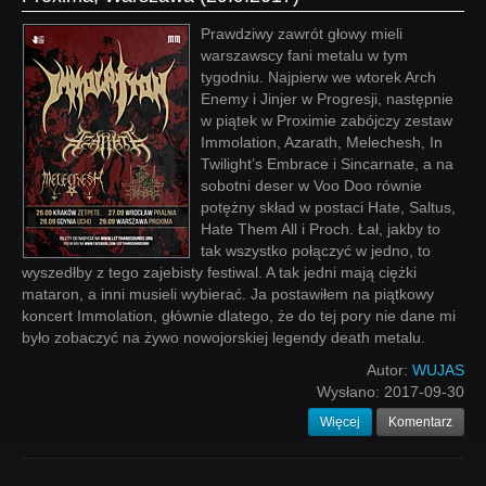
Prawdziwy zawrót głowy mieli
warszawscy fani metalu w tym
tygodniu. Najpierw we wtorek Arch
Enemy i Jinjer w Progresji, następnie
w piątek w Proximie zabójczy zestaw
Immolation, Azarath, Melechesh, In
Twilight’s Embrace i Sincarnate, a na
sobotni deser w Voo Doo równie
potężny skład w postaci Hate, Saltus,
Hate Them All i Proch. Łał, jakby to
tak wszystko połączyć w jedno, to
wyszedłby z tego zajebisty festiwal. A tak jedni mają ciężki
mataron, a inni musieli wybierać. Ja postawiłem na piątkowy
koncert Immolation, głównie dlatego, że do tej pory nie dane mi
było zobaczyć na żywo nowojorskiej legendy death metalu.
Autor:
WUJAS
Wysłano:
2017-09-30
Więcej
Komentarz