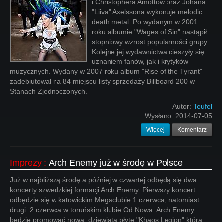
i Christophera Amottów oraz Johana
"Liiva" Axelssona wykonuje melodic
death metal. Po wydanym w 2001
roku albumie "Wages of Sin" nastąpił
stopniowy wzrost popularności grupy.
Kolejne jej wydawnictwa cieszyły się
uznaniem fanów, jak i krytyków
muzycznych. Wydany w 2007 roku album "Rise of the Tyrant"
zadebiutował na 84 miejscu listy sprzedaży Billboard 200 w
Stanach Zjednoczonych.
Autor:
Teufel
Wysłano:
2014-07-05
Więcej
Komentarz
Imprezy
:
Arch Enemy już w środę w Polsce
Już w najbliższą środę a później w czwartej odbędą się dwa
koncerty szwedzkiej formacji Arch Enemy. Pierwszy koncert
odbędzie się w katowickim Megaclubie 1 czerwca, natomiast
drugi 2 czerwca w toruńskim klubie Od Nowa. Arch Enemy
będzie promować nową, dziewiątą płytę "Khaos Legion" która