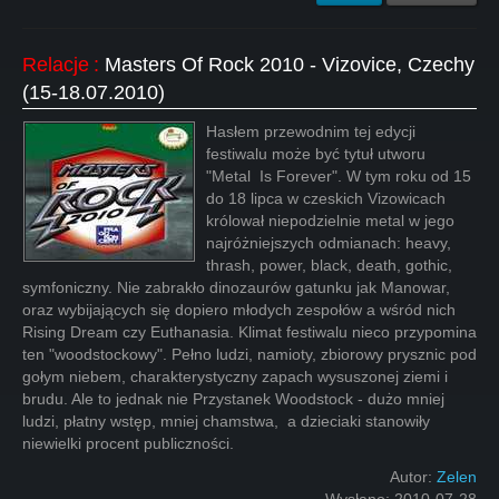
Relacje
:
Masters Of Rock 2010 - Vizovice, Czechy
(15-18.07.2010)
Hasłem przewodnim tej edycji
festiwalu może być tytuł utworu
"Metal Is Forever". W tym roku od 15
do 18 lipca w czeskich Vizowicach
królował niepodzielnie metal w jego
najróżniejszych odmianach: heavy,
thrash, power, black, death, gothic,
symfoniczny. Nie zabrakło dinozaurów gatunku jak Manowar,
oraz wybijających się dopiero młodych zespołów a wśród nich
Rising Dream czy Euthanasia. Klimat festiwalu nieco przypomina
ten "woodstockowy". Pełno ludzi, namioty, zbiorowy prysznic pod
gołym niebem, charakterystyczny zapach wysuszonej ziemi i
brudu. Ale to jednak nie Przystanek Woodstock - dużo mniej
ludzi, płatny wstęp, mniej chamstwa, a dzieciaki stanowiły
niewielki procent publiczności.
Autor:
Zelen