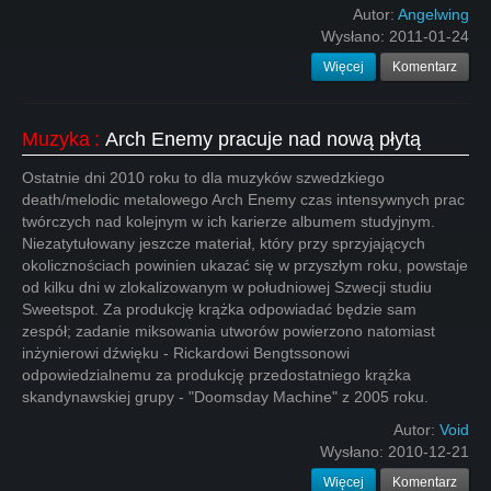
Autor:
Angelwing
Wysłano:
2011-01-24
Więcej
Komentarz
Muzyka
:
Arch Enemy pracuje nad nową płytą
Ostatnie dni 2010 roku to dla muzyków szwedzkiego
death/melodic metalowego Arch Enemy czas intensywnych prac
twórczych nad kolejnym w ich karierze albumem studyjnym.
Niezatytułowany jeszcze materiał, który przy sprzyjających
okolicznościach powinien ukazać się w przyszłym roku, powstaje
od kilku dni w zlokalizowanym w południowej Szwecji studiu
Sweetspot. Za produkcję krążka odpowiadać będzie sam
zespół; zadanie miksowania utworów powierzono natomiast
inżynierowi dźwięku - Rickardowi Bengtssonowi
odpowiedzialnemu za produkcję przedostatniego krążka
skandynawskiej grupy - "Doomsday Machine" z 2005 roku.
Autor:
Void
Wysłano:
2010-12-21
Więcej
Komentarz