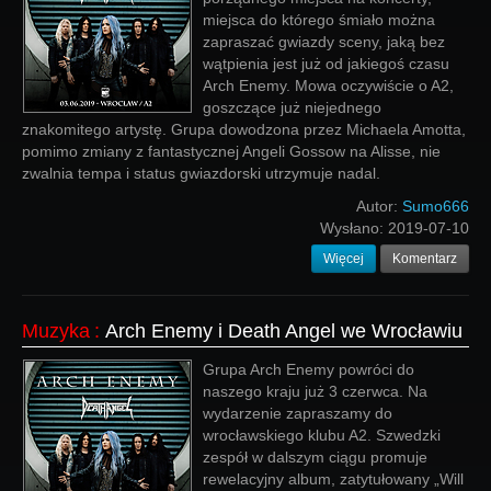
miejsca do którego śmiało można
zapraszać gwiazdy sceny, jaką bez
wątpienia jest już od jakiegoś czasu
Arch Enemy. Mowa oczywiście o A2,
goszczące już niejednego
znakomitego artystę. Grupa dowodzona przez Michaela Amotta,
pomimo zmiany z fantastycznej Angeli Gossow na Alisse, nie
zwalnia tempa i status gwiazdorski utrzymuje nadal.
Autor:
Sumo666
Wysłano:
2019-07-10
Więcej
Komentarz
Muzyka
:
Arch Enemy i Death Angel we Wrocławiu
Grupa Arch Enemy powróci do
naszego kraju już 3 czerwca. Na
wydarzenie zapraszamy do
wrocławskiego klubu A2. Szwedzki
zespół w dalszym ciągu promuje
rewelacyjny album, zatytułowany „Will