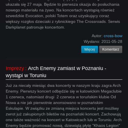
ukazała się 27 maja. Będzie to pierwsza okazja do posłuchania
nowego materiału na żywo. Na koncertach wystąpią również
szwedzkie Evocation, polski Totem oraz uzyskujący coraz
większy rozgłos dzieciaki z rybnickiego The Crossroads. Serwis
Darkplanet patronuje koncertom.
Autor:
cross-bow
Wysłano:
2011-05-28
Więcej
Komentarz
Imprezy
:
Arch Enemy zamiast w Poznaniu -
wystąpi w Toruniu
Już za niecały miesiąc dwa koncerty w naszym kraju zagra Arch
Enemy. Pierwszy koncert odbędzie się w katowickim Megaclubie
1 czerwca, natomiast drugi 2 czerwca w toruńskim klubie Od
Nowa a nie jak pierwotnie anonsowano w poznańskim
Eskulapie. W związku ze zmianą miejsca koncertu jest możliwy
zwrot już zakupionych biletów na poznański koncert. Zachowują
one także ważność na koncert w Katowicach lub w Toruniu. Arch
Enemy będzie promować nową, dziewiątą płytę "Khaos Legion"