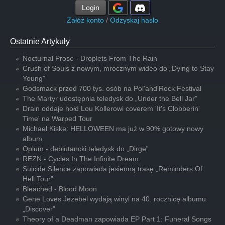
Login
Załóż konto
/
Odzyskaj hasło
Ostatnie Artykuły
Nocturnal Prose - Droplets From The Rain
Crush of Souls z nowym, mrocznym wideo do „Dying to Stay
Young”
Godsmack przed 700 tys. osób na Pol'and'Rock Festival
The Martyr udostępnia teledysk do „Under the Bell Jar”
Drain oddaje hołd Lou Kollerowi coverem 'It's Clobberin'
Time' na Warped Tour
Michael Kiske: HELLOWEEN ma już w 90% gotowy nowy
album
Opium - debiutancki teledysk do „Dirge”
REZN - Cycles In The Infinite Dream
Suicide Silence zapowiada jesienną trasę „Reminders Of
Hell Tour”
Bleached - Blood Moon
Gene Loves Jezebel wydają winyl na 40. rocznicę albumu
„Discover”
Theory of a Deadman zapowiada EP Part 1: Funeral Songs