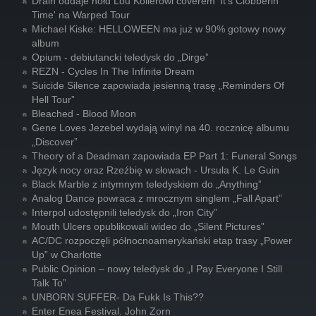
Drain oddaje hołd Lou Kollerowi coverem 'It's Clobberin'
Time' na Warped Tour
Michael Kiske: HELLOWEEN ma już w 90% gotowy nowy
album
Opium - debiutancki teledysk do „Dirge”
REZN - Cycles In The Infinite Dream
Suicide Silence zapowiada jesienną trasę „Reminders Of
Hell Tour”
Bleached - Blood Moon
Gene Loves Jezebel wydają winyl na 40. rocznicę albumu
„Discover”
Theory of a Deadman zapowiada EP Part 1: Funeral Songs
Język nocy oraz Rzeźbię w słowach - Ursula K. Le Guin
Black Marble z intymnym teledyskiem do „Anything”
Analog Dance powraca z mrocznym singlem „Fall Apart”
Interpol udostępnili teledysk do „Iron City”
Mouth Ulcers opublikowali wideo do „Silent Pictures”
AC/DC rozpoczęli północnoamerykański etap trasy „Power
Up” w Charlotte
Public Opinion – nowy teledysk do „I Pay Everyone I Still
Talk To”
UNBORN SUFFER- Da Fukk Is This??
Enter Enea Festival. John Zorn