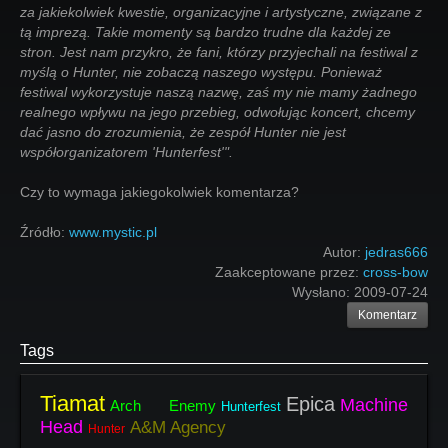
za jakiekolwiek kwestie, organizacyjne i artystyczne, związane z
tą imprezą. Takie momenty są bardzo trudne dla każdej ze
stron. Jest nam przykro, że fani, którzy przyjechali na festiwal z
myślą o Hunter, nie zobaczą naszego występu. Ponieważ
festiwal wykorzystuje naszą nazwę, zaś my nie mamy żadnego
realnego wpływu na jego przebieg, odwołując koncert, chcemy
dać jasno do zrozumienia, że zespół Hunter nie jest
współorganizatorem 'Hunterfest'".
Czy to wymaga jakiegokolwiek komentarza?
Źródło:
www.mystic.pl
Autor:
jedras666
Zaakceptowane przez:
cross-bow
Wysłano:
2009-07-24
Komentarz
Tags
Tiamat
Epica
Machine
Arch Enemy
Hunterfest
Head
A&M Agency
Hunter