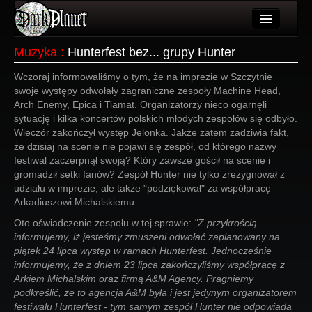
Artykuły
Muzyka
:
Hunterfest bez... grupy Hunter
Użytkownicy
Wczoraj informowaliśmy o tym, że na imprezie w Szczytnie
swoje występy odwołały zagraniczne zespoły Machine Head,
Wydarzenia
Arch Enemy, Epica i Tiamat. Organizatorzy nieco ogarnęli
sytuację i kilka koncertów polskich młodych zespołów się odbyło.
Galeria
Wieczór zakończył występ Jelonka. Jakże zatem zadziwia fakt,
że dzisiaj na scenie nie pojawi się zespół, od którego nazwy
Forum
festiwal zaczerpnął swoją? Który zawsze gościł na scenie i
gromadził setki fanów? Zespół Hunter nie tylko zrezygnował z
Więcej
udziału w imprezie, ale także "podziękował" za współpracę
Arkadiuszowi Michalskiemu.
Login
Oto oświadczenie zespołu w tej sprawie:
"Z przykrością
informujemy, iż jesteśmy zmuszeni odwołać zaplanowany na
piątek 24 lipca występ w ramach Hunterfest. Jednocześnie
informujemy, że z dniem 23 lipca zakończyliśmy współpracę z
Arkiem Michalskim oraz firmą A&M Agency. Pragniemy
podkreślić, że to agencja A&M była i jest jedynym organizatorem
festiwalu Hunterfest - tym samym zespół Hunter nie odpowiada