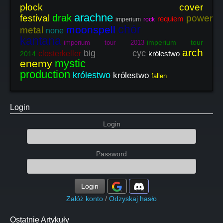
płock cover
arachne
drak
festival
power
requiem
imperium
rock
chór
moonspell
metal
none
kantana
imperium tour
imperium tour 2013
arch
big cyc
closterkeller
królestwo
2014
mystic
enemy
production
królestwo
królestwo
fallen
Login
Login
Password
Login
Załóż konto
/
Odzyskaj hasło
Ostatnie Artykuły