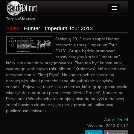
Artykuły
Tag:
królestwo
Video
:
Hunter - Imperium Tour 2013
Użytkownicy
Jesienią 2013 roku zespół Hunter
Wydarzenia
rozpocznie trasę “Imperium Tour
2013”. Grupa będzie promować
Galeria
szósty studyjny krążek “Imperium”,
który jest obecnie w przygotowaniu. Płyta ma być kontynuacją
Forum
wydanego w ubiegłym roku albumu “Królestwo”, który niedawno
otrzymał status “Złotej Płyty”. Na koncertach ze specjalną
Więcej
oprawą wizualną i pirotechniczną nie zabraknie klasyków
zespołu. Pojawi się także kilka coverów, które grupa postanowiła
Login
włączyć do repertuaru po sukcesie “Metal Project”. Koncert na
Przystanku Woodstock prezentujący historię muzyki metalowej
został bowiem ciepło przyjęty przez prawie pół milionową
publiczność festiwalu.
Autor:
Teufel
Wysłano:
2013-09-17