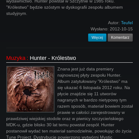
wydawnictwo. Hunter powstał w Szczytnie w 1985 roku.
"Królestwo" będzie szóstym w dyskografii zespołu albumem
studyjnym.
Autor:
Teufel
Wysłano:
2012-10-15
Więcej
Komentarz
Muzyka
:
Hunter - Królestwo
Znana jest już data premiery
najnowszej płyty zespołu Hunter.
Album zatytułowany "Królestwo" ma
się ukazać 6 listopada 2012 roku. Na
płycie znajdzie się 11 utworów
nagranych w bardzo nietypowy tym
razem sposób, materiał bowiem został
prawie w całości zarejestrowany w
prawdziwej wiejskiej stodole oraz w piwnicy szczycieńskiego
MDK-u, gdzie blisko 30 lat temu powstał zespół. Hunter
postanowił wydać ten materiał samodzielnie, powołując do życia
Tune Project. Dystrybucję powierzono wytwórni Mystic