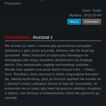
Production.
Autor:
Teufel
Wysłano:
2012-10-04
Więcej
Komentarz
Opowiadania
:
Rozdział 1
Nie zostało już wiele z czasów gdy panował tam porządek
dyktowany z góry przez przyrodę, któremu nikt nie śmiał się
sprzeciwić. Wielu zniszczeń przysporzyły nieustające do
dziesiątego oktu wojny wywołane zbudzeniem się drugiego
słońca. Ono zwiastowało zagładę wschodniego państwa –
Mardei oraz spadek znaczenia dwóch innych krain – Yrbidy i
Cers. Rzeźbiarz, który stworzył to dzieło mógł jedynie kierować
się własną wyobraźnią, gdyż po licznych wojnach nie zostało nic
z dawnych podań, jednakże obrazy te były tak rzeczywiste, że
przenosiły nas w czasy, gdy świat był jeszcze młodszy i bogatszy
w piękno, zaś uboższy w doświadczenia, które tak ogromnie go
zmieniły.