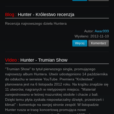
Blog
:
Hunter - Królestwo recenzja
Recenzja najnowszego dzieła Huntera
Autor:
Awar999
Wysłano:
2012-11-10
Więcej
Komentarz
Video
:
Hunter - Trumian Show
"Trumian Show" to tytuł pierwszego singla, promującego
najnowszy album Huntera. Utwór udostępniono 14 października
do odsłuchu w serwisie YouTube. Premiera "Królestwa"
planowana jest na 6 listopada 2012 roku. Na krążku znajdzie się
11 utworów, nagranych w nietypowym miejscu. "Materiał
zarejestrowano w leśnej mazurskiej stodole i chacie z bali.
Dzięki temu płyta zyskała niepowtarzalny dźwięk, przestrzeń i
klimat" - komentuje na swojej stronie zespół. W listopadzie
Hunter rusza w trasę koncertową promująca nowe