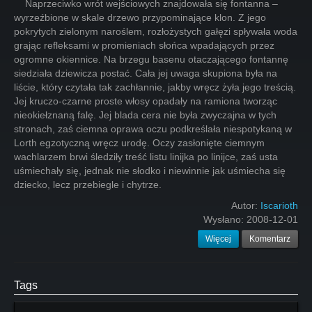
Naprzeciwko wrót wejściowych znajdowała się fontanna –
wyrzeźbione w skale drzewo przypominające klon. Z jego
pokrytych zielonym naroślem, rozłożystych gałęzi spływała woda
grając refleksami w promieniach słońca wpadających przez
ogromne okiennice. Na brzegu basenu otaczającego fontannę
siedziała dziewicza postać. Cała jej uwaga skupiona była na
liście, który czytała tak zachłannie, jakby wręcz żyła jego treścią.
Jej kruczo-czarne proste włosy opadały na ramiona tworząc
nieokiełznaną falę. Jej blada cera nie była zwyczajna w tych
stronach, zaś ciemna oprawa oczu podkreślała niespotykaną w
Lorth egzotyczną wręcz urodę. Oczy zasłonięte ciemnym
wachlarzem brwi śledziły treść listu linijka po linijce, zaś usta
uśmiechały się, jednak nie słodko i niewinnie jak uśmiecha się
dziecko, lecz przebiegle i chytrze.
Autor:
Iscarioth
Wysłano:
2008-12-01
Więcej
Komentarz
Tags