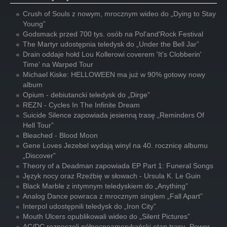
Crush of Souls z nowym, mrocznym wideo do „Dying to Stay
Young”
Godsmack przed 700 tys. osób na Pol'and'Rock Festival
The Martyr udostępnia teledysk do „Under the Bell Jar”
Drain oddaje hołd Lou Kollerowi coverem 'It's Clobberin'
Time' na Warped Tour
Michael Kiske: HELLOWEEN ma już w 90% gotowy nowy
album
Opium - debiutancki teledysk do „Dirge”
REZN - Cycles In The Infinite Dream
Suicide Silence zapowiada jesienną trasę „Reminders Of
Hell Tour”
Bleached - Blood Moon
Gene Loves Jezebel wydają winyl na 40. rocznicę albumu
„Discover”
Theory of a Deadman zapowiada EP Part 1: Funeral Songs
Język nocy oraz Rzeźbię w słowach - Ursula K. Le Guin
Black Marble z intymnym teledyskiem do „Anything”
Analog Dance powraca z mrocznym singlem „Fall Apart”
Interpol udostępnili teledysk do „Iron City”
Mouth Ulcers opublikowali wideo do „Silent Pictures”
AC/DC rozpoczęli północnoamerykański etap trasy „Power