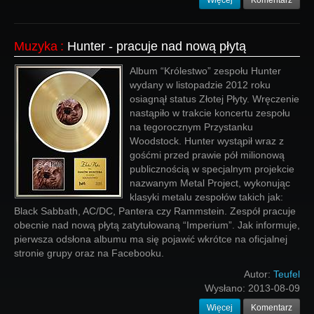
Więcej
Komentarz
Muzyka
:
Hunter - pracuje nad nową płytą
Album “Królestwo” zespołu Hunter
wydany w listopadzie 2012 roku
osiagnął status Złotej Płyty. Wręczenie
nastąpiło w trakcie koncertu zespołu
na tegorocznym Przystanku
Woodstock. Hunter wystąpił wraz z
gośćmi przed prawie pół milionową
publicznością w specjalnym projekcie
nazwanym Metal Project, wykonując
klasyki metalu zespołów takich jak:
Black Sabbath, AC/DC, Pantera czy Rammstein. Zespół pracuje
obecnie nad nową płytą zatytułowaną “Imperium”. Jak informuje,
pierwsza odsłona albumu ma się pojawić wkrótce na oficjalnej
stronie grupy oraz na Facebooku.
Autor:
Teufel
Wysłano:
2013-08-09
Więcej
Komentarz