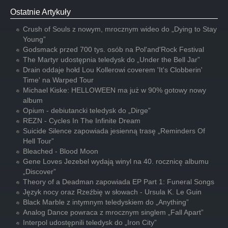
Ostatnie Artykuły
Crush of Souls z nowym, mrocznym wideo do „Dying to Stay
Young”
Godsmack przed 700 tys. osób na Pol'and'Rock Festival
The Martyr udostępnia teledysk do „Under the Bell Jar”
Drain oddaje hołd Lou Kollerowi coverem 'It's Clobberin'
Time' na Warped Tour
Michael Kiske: HELLOWEEN ma już w 90% gotowy nowy
album
Opium - debiutancki teledysk do „Dirge”
REZN - Cycles In The Infinite Dream
Suicide Silence zapowiada jesienną trasę „Reminders Of
Hell Tour”
Bleached - Blood Moon
Gene Loves Jezebel wydają winyl na 40. rocznicę albumu
„Discover”
Theory of a Deadman zapowiada EP Part 1: Funeral Songs
Język nocy oraz Rzeźbię w słowach - Ursula K. Le Guin
Black Marble z intymnym teledyskiem do „Anything”
Analog Dance powraca z mrocznym singlem „Fall Apart”
Interpol udostępnili teledysk do „Iron City”