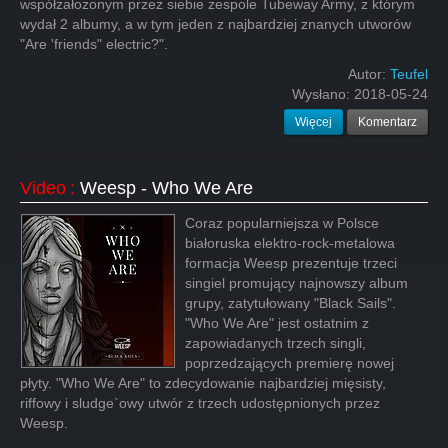
współzałożonym przez siebie zespole Tubeway Army, z którym
wydał 2 albumy, a w tym jeden z najbardziej znanych utworów
"Are 'friends" electric?".
Autor:
Teufel
Wysłano:
2018-05-24
Więcej
Komentarz
Video
:
Weesp - Who We Are
Coraz popularniejsza w Polsce
białoruska elektro-rock-metalowa
formacja Weesp prezentuje trzeci
singiel promujący najnowszy album
grupy, zatytułowany "Black Sails".
"Who We Are" jest ostatnim z
zapowiadanych trzech singli,
poprzedzających premierę nowej
płyty. "Who We Are" to zdecydowanie najbardziej mięsisty,
riffowy i sludge`owy utwór z trzech udostępnionych przez
Weesp.