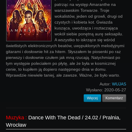
patrząc na występ Amaranthe na
warszawskim Torwarze. Troje
wokalistów, jeden od growli, drugi od
czystych i kobieta kot. Gwiazda
kusząca, uwodząca i roztaczająca
wokół siebie ponętną aurę seksapilu.
A wszystko to iskrzące się wśród
świetlistych elektronicznych beatów, uwypuklonych melodyjnymi
gitarami i dosłownie hit za hitem. Słyszałem te piosenki po raz
pierwszy i dosłownie czułem jak mną rzucają. Natychmiast po
tym występie poleciałem po płytę, ale że była w kosmicznej
cenie, to kupiłem ją dopiero następnego dnia w domu.
Wprawdzie niewiele taniej, ale zawsze. Ważne, że było warto.
Autor:
WUJAS
Wysłano:
2020-05-27
Więcej
Komentarz
Muzyka
:
Dance With The Dead / 24.02 / Pralnia,
Wrocław