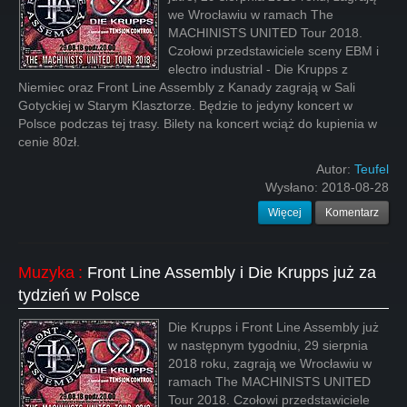
we Wrocławiu w ramach The
MACHINISTS UNITED Tour 2018.
Czołowi przedstawiciele sceny EBM i
electro industrial - Die Krupps z
Niemiec oraz Front Line Assembly z Kanady zagrają w Sali
Gotyckiej w Starym Klasztorze. Będzie to jedyny koncert w
Polsce podczas tej trasy. Bilety na koncert wciąż do kupienia w
cenie 80zł.
Autor:
Teufel
Wysłano:
2018-08-28
Więcej
Komentarz
Muzyka
:
Front Line Assembly i Die Krupps już za
tydzień w Polsce
Die Krupps i Front Line Assembly już
w następnym tygodniu, 29 sierpnia
2018 roku, zagrają we Wrocławiu w
ramach The MACHINISTS UNITED
Tour 2018. Czołowi przedstawiciele