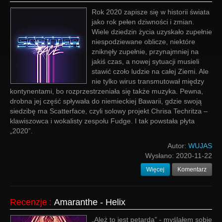
Rok 2020 zapisze się w historii świata
jako rok pełen dziwności i zmian.
Wiele dziedzin życia uzyskało zupełnie
niespodziewane oblicze, niektóre
zniknęły zupełnie, przynajmniej na
jakiś czas, a nowej sytuacji musieli
stawić czoło ludzie na całej Ziemi. Ale
nie tylko wirus transmutował między
kontynentami, bo rozprzestrzeniała się także muzyka. Pewna,
drobna jej część spływała do niemieckiej Bawarii, gdzie swoją
siedzibę ma Scatterface, czyli solowy projekt Chrisa Techritza –
klawiszowca i wokalisty zespołu Fudge. I tak powstała płyta
„2020”.
Autor:
WUJAS
Wysłano:
2020-11-22
Więcej
Komentarz
Recenzje
:
Amaranthe - Helix
„Ależ to jest petarda” - myślałem sobie