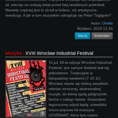
sił, wierząc że uratują świat przed falą tandetnych podróbek.
Niestety częściej jest to strzał w kolano, niż artystyczna
rewolucja. A jak w tym wszystkim odnajduje się Peter Tägtgren?
Autor:
Uriella
Wysłano:
2019-12-24
Więcej
Komentarz
Muzyka
:
XVIII Wroclaw Industrial Festival
To już 18-ta edycja Wroclaw Industrial
Festival, tym samym festiwal stał się
pełnoletnim. Tradycyjnie w
listopadowy weekend (7-10.11)
Wrocław stanie się stolicą wszelkich
odmian mrocznej, ekstremalnej
muzyki, do której zjadą pielgrzymki
fanów z całego świata. Gwiazdami
tegorocznej edycji będą: szwedzka
future-popowa hit-maszyna
COVENANT, która tym razem