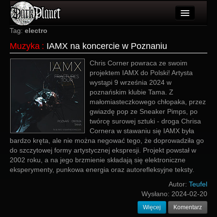
Artykuły
Tag:
electro
Muzyka
:
IAMX na koncercie w Poznaniu
Użytkownicy
Chris Corner powraca ze swoim
Wydarzenia
projektem IAMX do Polski! Artysta
wystąpi 9 września 2024 w
Galeria
poznańskim klubie Tama. Z
małomiasteczkowego chłopaka, przez
Forum
gwiazdę pop ze Sneaker Pimps, po
twórcę surowej sztuki - droga Chrisa
Więcej
Cornera w stawaniu się IAMX była
bardzo kręta, ale nie można negować tego, że doprowadziła go
Login
do szczytowej formy artystycznej ekspresji. Projekt powstał w
2002 roku, a na jego brzmienie składają się elektroniczne
eksperymenty, punkowa energia oraz autorefleksyjne teksty.
Autor:
Teufel
Wysłano:
2024-02-20
Więcej
Komentarz