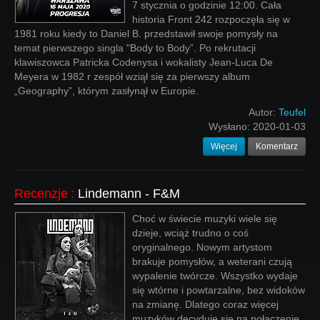
7 stycznia o godzinie 12:00. Cała
historia Front 242 rozpoczęła się w
1981 roku kiedy to Daniel B. przedstawił swoje pomysły na
temat pierwszego singla "Body to Body”. Po rekrutacji
klawiszowca Patricka Codenysa i wokalisty Jean-Luca De
Meyera w 1982 r zespół wziął się za pierwszy album
„Geography”, którym zasłynął w Europie.
Autor:
Teufel
Wysłano:
2020-01-03
Więcej
Komentarz
Recenzje
:
Lindemann - F&M
Choć w świecie muzyki wiele się
dzieje, wciąż trudno o coś
oryginalnego. Nowym artystom
brakuje pomysłów, a weterani czują
wypalenie twórcze. Wszystko wydaje
się wtórne i powtarzalne, bez widoków
na zmianę. Dlatego coraz więcej
muzyków decyduje się na połączenie