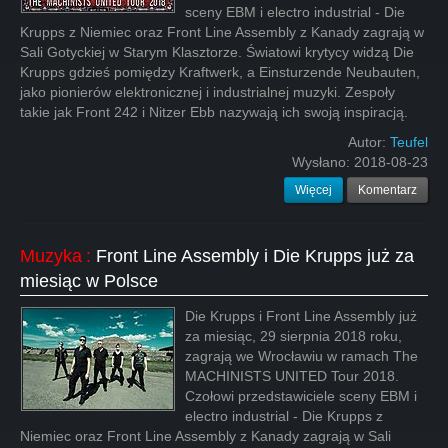
sceny EBM i electro industrial - Die
Krupps z Niemiec oraz Front Line Assembly z Kanady zagrają w
Sali Gotyckiej w Starym Klasztorze. Światowi krytycy widzą Die
Krupps gdzieś pomiędzy Kraftwerk, a Einsturzende Neubauten,
jako pionierów elektronicznej i industrialnej muzyki. Zespoły
takie jak Front 242 i Nitzer Ebb nazywają ich swoją inspiracją.
Autor:
Teufel
Wysłano:
2018-08-23
Więcej
Komentarz
Muzyka
:
Front Line Assembly i Die Krupps już za
miesiąc w Polsce
Die Krupps i Front Line Assembly już
za miesiąc, 29 sierpnia 2018 roku,
zagrają we Wrocławiu w ramach The
MACHINISTS UNITED Tour 2018.
Czołowi przedstawiciele sceny EBM i
electro industrial - Die Krupps z
Niemiec oraz Front Line Assembly z Kanady zagrają w Sali