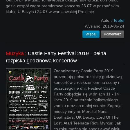
Out Of Line Music. To najlepsza okazja, aby wrócić do Polski,
gdzie zespół zagra premierowe koncerty 23.07 w poznańskim
klubie U Bazyla i 24.07 w warszawskiej Proximie.
Autor:
Teufel
Wysłano:
2019-06-24
Więcej
Komentarz
Muzyka
:
Castle Party Festival 2019 - pełna
rozpiska godzinowa koncertów
Organizatorzy Castle Party 2019
prezentują pełną rozpiskę godzinową
koncertów z rozłożeniem na sceny i
poszczególne dni. Festival Castle
Party odbędzie się w dniach 11 - 14
lipca 2019 na terenie bolkowskiego
zamku oraz na małej scenie. Zagrają
między innymi: Merciful Nuns,
Deathstars, UK Decay, Lord Of The
Lost, Atari Teenage Riot, Myrkur. Jak
co roku można się spodziewać wielu