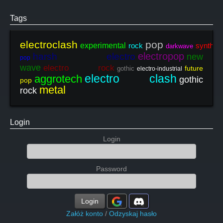
Tags
electroclash
pop
experimental
rock
synthpo
darkwave
electropop
harsh electro
new
pop
wave
electro rock
future
gothic
electro-industrial
electro clash
aggrotech
gothic
pop
metal
rock
Login
Login
Password
Login
Załóż konto
/
Odzyskaj hasło