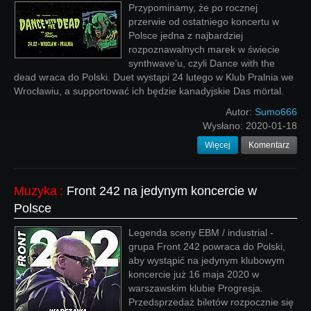
Przypominamy, że po rocznej
przerwie od ostatniego koncertu w
Polsce jedna z najbardziej
rozpoznawalnych marek w świecie
synthwave’u, czyli Dance with the
dead wraca do Polski. Duet wystąpi 24 lutego w Klub Pralnia we
Wrocławiu, a supportować ich będzie kanadyjskie Das mörtal.
Autor:
Sumo666
Wysłano:
2020-01-18
Więcej
Komentarz
Muzyka
:
Front 242 na jedynym koncercie w
Polsce
Legenda sceny EBM / industrial -
grupa Front 242 powraca do Polski,
aby wystąpić na jedynym klubowym
koncercie już 16 maja 2020 w
warszawskim klubie Progresja.
Przedsprzedaż biletów rozpocznie się