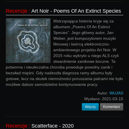
Recenzje
:
Art Noir - Poems Of An Extinct Species
Wstrząsająca historia kryje się za
albumem „Poems Of An Extinct
Species”. Jego główny autor, Jan
Weber, jest kompozytorem muzyki
filmowej i twórcą elektroniczno-
ambientowego projektu Art Noir. W
2015 roku wykryto u niego ALS czyli
stwardnienie zanikowe boczne. Ta
potworna i nieuleczalna choroba powoduje powolny zanik i
bezwład mięśni. Gdy nadeszła diagnoza ramy albumu były
gotowe, lecz na skutek niemożności poruszania palcami nie było
możliwe dalsze samodzielne kontynuowanie pracy.
Autor:
WUJAS
Wysłano:
2021-03-15
Więcej
Komentarz
Recenzje
:
Scatterface - 2020