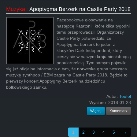
Muzyka
:
Apoptygma Berzerk na Castle Party 2018
Facebookowe głosowanie na
następcę Katatonii, które kilka tygodni
temu przeprowadzili Organizatorzy
Castle Party potwierdziło, że
Apoptygma Berzerk to jeden z
klasyków Dark Independent, który
cieszy się w naszym kraju niesłabnącą
popularnością. Tym samym pojawiła
się już oficjalna informacja o tym, że norweska grupa tworząca
muzykę synthpop / EBM zagra na Castle Party 2018. Będzie to
pierwszy koncert Apoptygmy Berzerk na dziedzińcu
bolkowskiego zamku.
Autor:
Teufel
Wysłano:
2018-01-28
Więcej
Komentarz
1
2
3
4
5
→