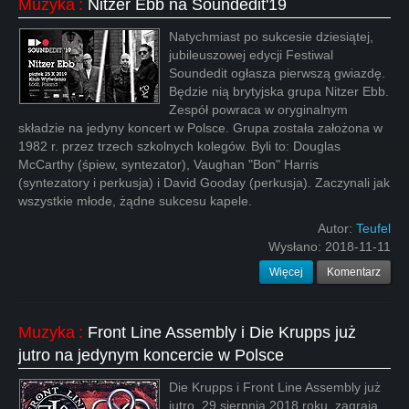
Muzyka
:
Nitzer Ebb na Soundedit'19
Natychmiast po sukcesie dziesiątej,
jubileuszowej edycji Festiwal
Soundedit ogłasza pierwszą gwiazdę.
Będzie nią brytyjska grupa Nitzer Ebb.
Zespół powraca w oryginalnym
składzie na jedyny koncert w Polsce. Grupa została założona w
1982 r. przez trzech szkolnych kolegów. Byli to: Douglas
McCarthy (śpiew, syntezator), Vaughan "Bon" Harris
(syntezatory i perkusja) i David Gooday (perkusja). Zaczynali jak
wszystkie młode, żądne sukcesu kapele.
Autor:
Teufel
Wysłano:
2018-11-11
Więcej
Komentarz
Muzyka
:
Front Line Assembly i Die Krupps już
jutro na jedynym koncercie w Polsce
Die Krupps i Front Line Assembly już
jutro, 29 sierpnia 2018 roku, zagrają