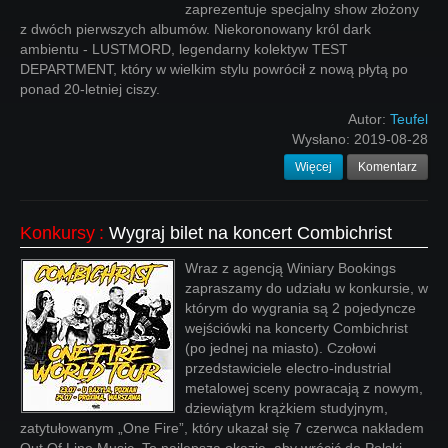
zaprezentuje specjalny show złożony
z dwóch pierwszych albumów. Niekoronowany król dark
ambientu - LUSTMORD, legendarny kolektyw TEST
DEPARTMENT, który w wielkim stylu powrócił z nową płytą po
ponad 20-letniej ciszy.
Autor:
Teufel
Wysłano:
2019-08-28
Więcej
Komentarz
Konkursy
:
Wygraj bilet na koncert Combichrist
Wraz z agencją Winiary Bookings
zapraszamy do udziału w konkursie, w
którym do wygrania są 2 pojedyncze
wejściówki na koncerty Combichrist
(po jednej na miasto). Czołowi
przedstawiciele electro-industrial
metalowej sceny powracają z nowym,
dziewiątym krążkiem studyjnym,
zatytułowanym „One Fire”, który ukazał się 7 czerwca nakładem