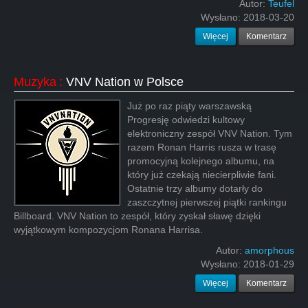
Autor:
Teufel
Wysłano:
2018-03-20
Więcej
Komentarz
Muzyka
:
VNV Nation w Polsce
Już po raz piąty warszawską
Progresję odwiedzi kultowy
elektroniczny zespół VNV Nation. Tym
razem Ronan Harris rusza w trasę
promocyjną kolejnego albumu, na
który już czekają niecierpliwie fani.
Ostatnie trzy albumy dotarły do
zaszczytnej pierwszej piątki rankingu
Billboard. VNV Nation to zespół, który zyskał sławę dzięki
wyjątkowym kompozycjom Ronana Harrisa.
Autor:
amorphous
Wysłano:
2018-01-29
Więcej
Komentarz