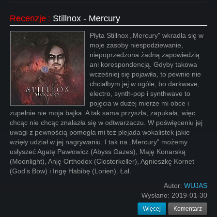
Recenzje
:
Stillnox - Mercury
Płyta Stillnox „Mercury” wkradła się w
moje zasoby niespodziewanie,
niepoprzedzona żadną zapowiedzią
ani korespondencją. Gdyby takowa
wcześniej się pojawiła, to pewnie nie
chciałbym jej w ogóle, bo darkwave,
electro, synth-pop i synthwave to
pojęcia w dużej mierze mi obce i
zupełnie nie moja bajka. A tak sama przyszła, zapukała, więc
chcąc nie chcąc znalazła się w odtwarzaczu. W poświęceniu jej
uwagi z pewnością pomogła mi też plejada wokalistek jakie
wzięły udział w jej nagrywaniu. I tak na „Mercury” możemy
usłyszeć Agatę Pawłowicz (Abyss Gazes), Maję Konarską
(Moonlight), Anję Orthodox (Closterkeller), Agnieszkę Kornet
(God’s Bow) i Ingę Habibę (Lorien). Łał.
Autor:
WUJAS
Wysłano:
2019-01-30
Więcej
Komentarz