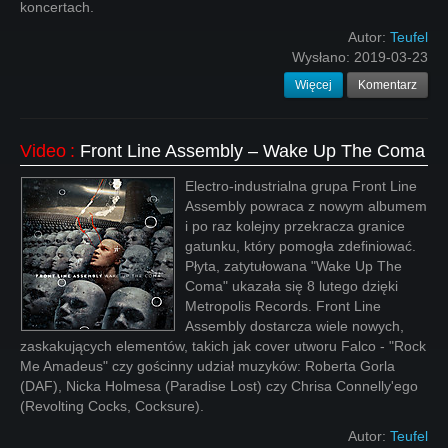
koncertach.
Autor:
Teufel
Wysłano:
2019-03-23
Więcej
Komentarz
Video
:
Front Line Assembly ‎– Wake Up The Coma
Electro-industrialna grupa Front Line
Assembly powraca z nowym albumem
i po raz kolejny przekracza granice
gatunku, który pomogła zdefiniować.
Płyta, zatytułowana "Wake Up The
Coma" ukazała się 8 lutego dzięki
Metropolis Records. Front Line
Assembly dostarcza wiele nowych,
zaskakujących elementów, takich jak cover utworu Falco - "Rock
Me Amadeus" czy gościnny udział muzyków: Roberta Gorla
(DAF), Nicka Holmesa (Paradise Lost) czy Chrisa Connelly'ego
(Revolting Cocks, Cocksure).
Autor:
Teufel