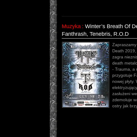
Muzyka
:
Winter’s Breath Of D
Fanthrash, Tenebris, R.O.D
Zapraszamy 
Death 2019, g
zagra niezni
death metalo
- Trauma, a
przygotuje F
nowej płyty.
elektryzując
zasłużeni we
zdemoluje wa
ostry jak br