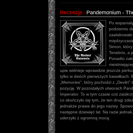
Recenzje
:
Pandemonium - The
Po wspaniały
podziemiu d
zaatakowało
międzyczasie
Simon, który
Tenebris, a 
Ponadto zał
nieistniejące
upie widnieje wprawdzie jeszcze perkus
tylko w dwóch pierwszych kawałkach. B
„Memories”, który pochodzi z „Devilri” t
pozycję. W pozostałych utworach Pa
Imperator. To w tym czasie coś zaiskr
co skończyło się tym, że ten drugi zde
jednakże prawa do jego nazwy. Spowo
następne dziewięć lat. Na razie jedn
uderzyło z ogromną mocą.