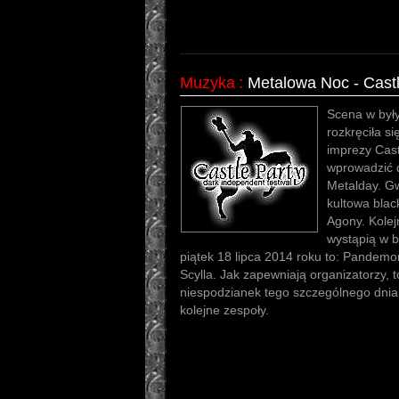
Muzyka
:
Metalowa Noc - Castl
Scena w był
rozkręciła si
imprezy Cast
wprowadzić d
Metalday. G
kultowa blac
Agony. Kolej
wystąpią w b
piątek 18 lipca 2014 roku to: Pandemo
Scylla. Jak zapewniają organizatorzy, t
niespodzianek tego szczególnego dnia
kolejne zespoły.