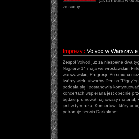
jak ta trudna w odb
ze sceny.
Imprezy
:
Voivod w Warszawie 
Zespół Voivod już za niespełna dwa ty
Najpierw 14 maja we wrocławskim Firlej
warszawskiej Progresji. Po śmierci nie
twórcy wielu utworów Denisa "Piggy'e
poddała się i postanowiła kontynuowa
koncertach wspierana jest obecnie prz
będzie promował najnowszy materiał, 
jest w tym roku. Koncertowi, który od
patronuje serwis Darkplanet.