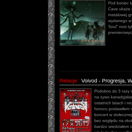
Pod koniec 
Cave ukaże s
metalowej g
wydanego w 1
Soul" nosi ty
premierowyc
Relacje
:
Voivod - Progresja, 
Podobno do 3 razy s
na żywo kanadyjsk
ostatnich latach i n
honoru postawiłem s
koncert w stołecznej
bez względu na okol
bardzo wiedziałem c