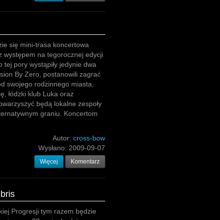
ie się mini-trasa koncertowa
 z występem na tegorocznej edycji
 tej pory wystąpiły jedynie dwa
ision By Zero, postanowili zagrać
od swojego rodzinnego miasta,
, łódzki klub Luka oraz
towarzyszyć będą lokalne zespoły
lternatywnym graniu. Koncertom
Autor:
cross-bow
Wysłano:
2009-09-07
Więcej
Komentarz
bris
ej Progresji tym razem będzie