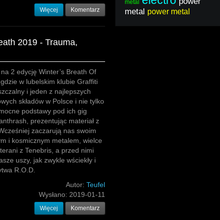
electro
power
metal
Więcej
Komentarz
metal
power metal
eath 2019 - Trauma,
na 2 edycję Winter’s Breath Of
dzie w lubelskim klubie Graffiti
szczalny i jeden z najlepszych
wych składów w Polsce i nie tylko
 mocne podstawy pod ich gig
anthrash, prezentując materiał z
 Wcześniej zaczarują nas swoim
ym i kosmicznym metalem, wielce
terani z Tenebris, a przed nimi
sze uszy, jak zwykle wściekły i
zytwa R.O.D.
Autor:
Teufel
Wysłano:
2019-01-11
Więcej
Komentarz