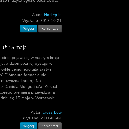
iorze muzyka będzie oddziaływać
Autor:
Harlequin
Wysłano:
2012-10-21
Więcej
Komentarz
już 15 maja
godnie pojawi się w naszym kraju.
u, a dzień później wystąpi w
zwykle cenionego gitarzysty i
go" D'Amoura formacja nie
ć muzyczną karierę. Na
ez Daniela Mongraine'a. Zespół
którego premiera przewidziana
będzie się 15 maja w Warszawie
Autor:
cross-bow
Wysłano:
2011-05-04
Więcej
Komentarz