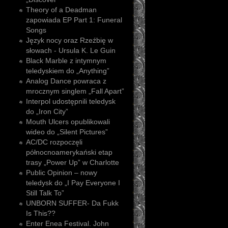
Theory of a Deadman
zapowiada EP Part 1: Funeral
Songs
Język nocy oraz Rzeźbię w
słowach - Ursula K. Le Guin
Black Marble z intymnym
teledyskiem do „Anything”
Analog Dance powraca z
mrocznym singlem „Fall Apart”
Interpol udostępnili teledysk
do „Iron City”
Mouth Ulcers opublikowali
wideo do „Silent Pictures”
AC/DC rozpoczęli
północnoamerykański etap
trasy „Power Up” w Charlotte
Public Opinion – nowy
teledysk do „I Pay Everyone I
Still Talk To”
UNBORN SUFFER- Da Fukk
Is This??
Enter Enea Festival. John