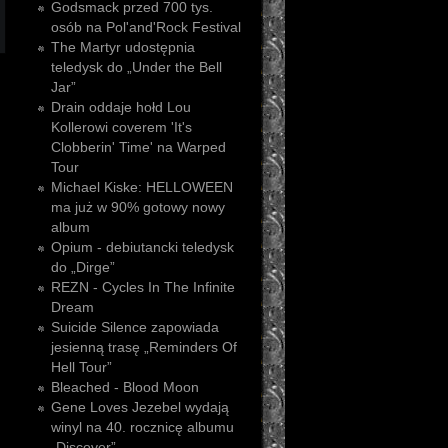
Godsmack przed 700 tys.
osób na Pol'and'Rock Festival
The Martyr udostępnia
teledysk do „Under the Bell
Jar”
Drain oddaje hołd Lou
Kollerowi coverem 'It's
Clobberin' Time' na Warped
Tour
Michael Kiske: HELLOWEEN
ma już w 90% gotowy nowy
album
Opium - debiutancki teledysk
do „Dirge”
REZN - Cycles In The Infinite
Dream
Suicide Silence zapowiada
jesienną trasę „Reminders Of
Hell Tour”
Bleached - Blood Moon
Gene Loves Jezebel wydają
winyl na 40. rocznicę albumu
„Discover”