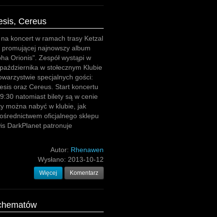
esis, Cereus
na koncert w ramach trasy Ketzal
a promującej najnowszy album
pha Orionis". Zespół wystąpi w
 października w stołecznym Klubie
warzystwie specjalnych gości:
sis oraz Cereus. Start koncertu
9:30 natomiast bilety są w cenie
ty można nabyć w klubie, jak
ośrednictwem oficjalnego sklepu
is DarkPlanet patronuje
Autor:
Rhenawen
Wysłano:
2013-10-12
Więcej
Komentarz
schematów