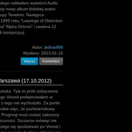
lutego nakładem wytwórni Audio
ię nowy album łódzkiej avant-
rupy Tenebris. Następca
999 roku "Leavings of Distortion
tuł "Alpha Orionis" i zawiera 12
h kompozycji.
Autor:
jedras666
Wysłano:
2013-01-15
Więcej
Komentarz
Warszawa (17.10.2012)
ztuka. Tyle to prób zobaczenia
iego Voivod podejmowałem w
ic z tego nie wychodziło. Za punkt
obie więc, że październikowy
 Progresji musi zostać zaliczony
iczności. Szczerze mówiąc nie
zego się spodziewać po Voivod i