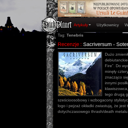
Artykuły
Użytkownicy
W
Tag:
Tenebris
Recenzje
:
Sacriversum - Soter
Dużo zmienił
debiutancki
Fire”. Do wy
minęły czter
znacząco się
innymi posiłk
klawiszowca,
tego drugą gi
sześcioosobowy i wzbogacony stylistycz
logo i pejzaż okładki zwiastują, że jes
dotychczasowego thrash/death metalu