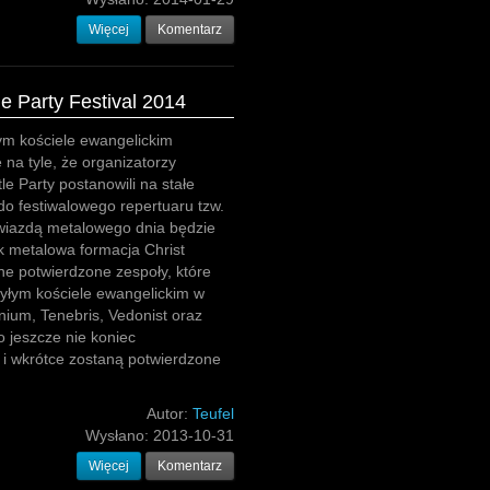
Więcej
Komentarz
e Party Festival 2014
ym kościele ewangelickim
ę na tyle, że organizatorzy
le Party postanowili na stałe
o festiwalowego repertuaru tzw.
wiazdą metalowego dnia będzie
k metalowa formacja Christ
ne potwierdzone zespoły, które
yłym kościele ewangelickim w
nium, Tenebris, Vedonist oraz
o jeszcze nie koniec
 i wkrótce zostaną potwierdzone
Autor:
Teufel
Wysłano:
2013-10-31
Więcej
Komentarz