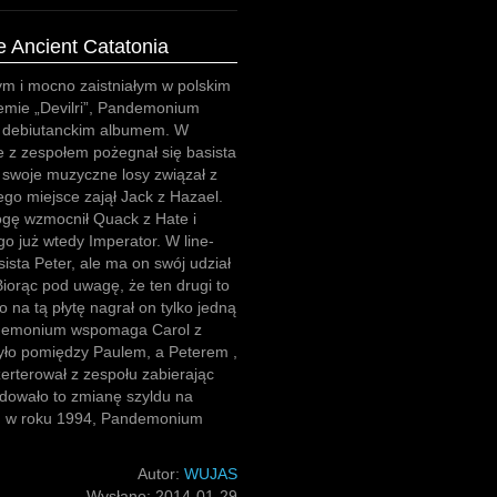
 Ancient Catatonia
m i mocno zaistniałym w polskim
emie „Devilri”, Pandemonium
 debiutanckim albumem. W
 z zespołem pożegnał się basista
 swoje muzyczne losy związał z
jego miejsce zajął Jack z Hazael.
ogę wzmocnił Quack z Hate i
go już wtedy Imperator. W line-
ista Peter, ale ma on swój udział
iorąc pod uwagę, że ten drugi to
o na tą płytę nagrał on tylko jedną
ndemonium wspomaga Carol z
zyło pomiędzy Paulem, a Peterem ,
zerterował z zespołu zabierając
dowało to zmianę szyldu na
ak, w roku 1994, Pandemonium
Autor:
WUJAS
Wysłano:
2014-01-29