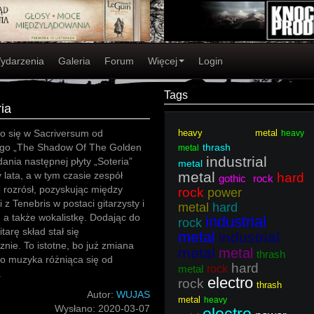
ydarzenia
Galeria
Forum
Więcej
Login
Tags
ia
o się w Sacriversum od
heavy metal
heavy
ego „The Shadow Of The Golden
thrash
metal
industrial
dania następnej płyty „Soteria”
metal
metal
y lata, a w tym czasie zespół
hard
gothic rock
 rozrósł, pozyskując między
rock
power
i z Tenebris w postaci gitarzysty i
metal
hard
 a także wokalistkę. Dodając do
industrial
rock
tarę skład stał się
metal
industrial
nie. To istotne, bo już zmiana
metal
metal
thrash
t to muzyka różniąca się od
hard
metal
rock
.
electro
rock
thrash
Autor:
WUJAS
metal
heavy
Wysłano:
2020-03-07