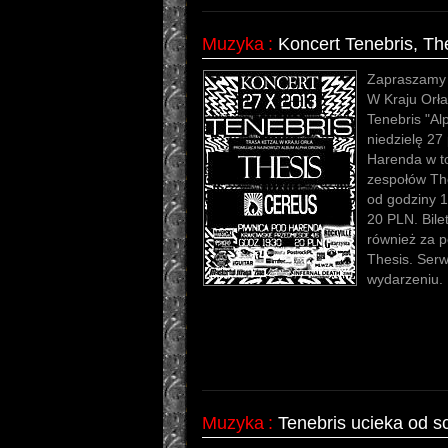
Muzyka
:
Koncert Tenebris, Th
Zapraszamy 
W Kraju Orł
Tenebris "Al
niedzielę 27
Harenda w to
zespołów The
od godziny 1
20 PLN. Bile
również za p
Thesis. Serw
wydarzeniu.
Muzyka
:
Tenebris ucieka od 