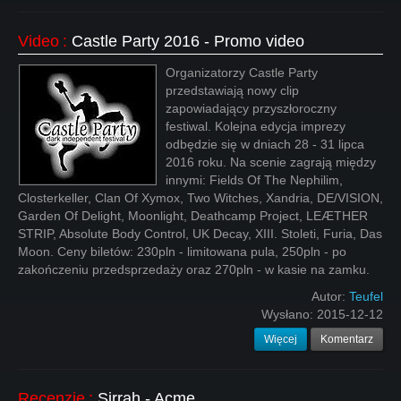
Video
:
Castle Party 2016 - Promo video
Organizatorzy Castle Party
przedstawiają nowy clip
zapowiadający przyszłoroczny
festiwal. Kolejna edycja imprezy
odbędzie się w dniach 28 - 31 lipca
2016 roku. Na scenie zagrają między
innymi: Fields Of The Nephilim,
Closterkeller, Clan Of Xymox, Two Witches, Xandria, DE/VISION,
Garden Of Delight, Moonlight, Deathcamp Project, LEÆTHER
STRIP, Absolute Body Control, UK Decay, XIII. Stoleti, Furia, Das
Moon. Ceny biletów: 230pln - limitowana pula, 250pln - po
zakończeniu przedsprzedaży oraz 270pln - w kasie na zamku.
Autor:
Teufel
Wysłano:
2015-12-12
Więcej
Komentarz
Recenzje
:
Sirrah - Acme