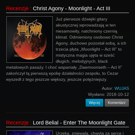
Recenzje
:
Christ Agony - Moonlight - Act III
Już pierwsze dźwięki gitary
akustycznej wprowadzają w ten
niesamowity, natchniony czernią
klimat. Odmieniony osobowo Christ
Agony, duchowo pozostał sobą, a ich
trzecia płyta „Moonlight – Act III” to
mistyczna magia ujęta w sześć
długich, melodyjnych, black
metalowych pasaży. I choć wspaniały „Daemoonseth – Act II”
zakończył tą pierwszą epokę działalności zespołu, to Cezar
wyszedł z tego jeszcze większy, jeszcze potężniejszy.
Autor:
WUJAS
Wysłano:
2018-10-12
Więcej
Komentarz
Recenzje
:
Lord Belial - Enter The Moonlight Gate
Urzeka, zniewala, chwyta za serce i