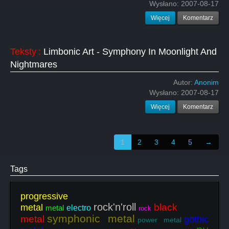
Wysłano:
2007-08-17
Więcej
Komentarz
Teksty
:
Limbonic Art - Symphony In Moonlight And
Nightmares
Autor:
Anonim
Wysłano:
2007-08-17
Więcej
Komentarz
1
2
3
4
5
→
Tags
progressive
rock'n'roll
black
metal
metal
electro
rock
symphonic metal
metal
gothic
power metal