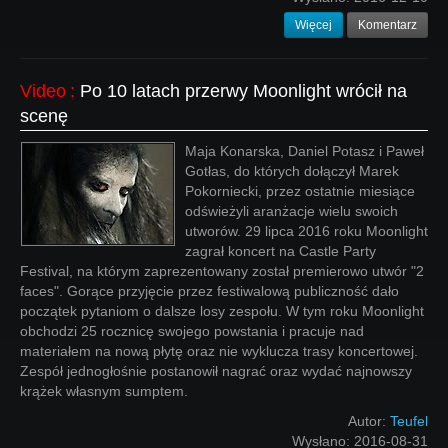
Więcej
Komentarz
Video
:
Po 10 latach przerwy Moonlight wrócił na
scenę
Maja Konarska, Daniel Potasz i Paweł
Gotłas, do których dołączył Marek
Pokorniecki, przez ostatnie miesiące
odświeżyli aranżacje wielu swoich
utworów. 29 lipca 2016 roku Moonlight
zagrał koncert na Castle Party
Festival, na którym zaprezentowany został premierowo utwór "2
faces". Gorące przyjęcie przez festiwalową publiczność dało
początek pytaniom o dalsze losy zespołu. W tym roku Moonlight
obchodzi 25 rocznicę swojego powstania i pracuje nad
materiałem na nową płytę oraz nie wyklucza trasy koncertowej.
Zespół jednogłośnie postanowił nagrać oraz wydać najnowszy
krążek własnym sumptem.
Autor:
Teufel
Wysłano:
2016-08-31