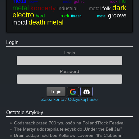
nu
metal
gothic rock
heavy metal
dark
metal
koncerty
folk
industrial metal
electro
groove
hard rock
thrash metal
death metal
metal
Login
Login
Password
Login
Załóż konto
/
Odzyskaj hasło
Ostatnie Artykuły
Godsmack przed 700 tys. osób na Pol'and'Rock Festival
The Martyr udostępnia teledysk do „Under the Bell Jar”
Drain oddaje hołd Lou Kollerowi coverem 'It's Clobberin'