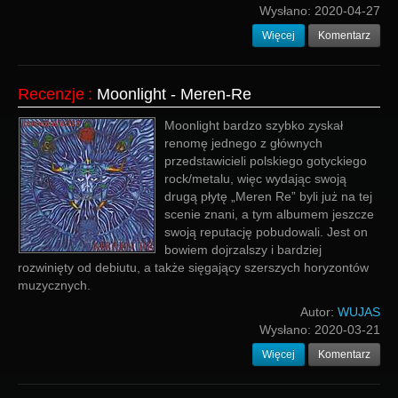
Wysłano:
2020-04-27
Więcej
Komentarz
Recenzje
:
Moonlight - Meren-Re
Moonlight bardzo szybko zyskał
renomę jednego z głównych
przedstawicieli polskiego gotyckiego
rock/metalu, więc wydając swoją
drugą płytę „Meren Re” byli już na tej
scenie znani, a tym albumem jeszcze
swoją reputację pobudowali. Jest on
bowiem dojrzalszy i bardziej
rozwinięty od debiutu, a także sięgający szerszych horyzontów
muzycznych.
Autor:
WUJAS
Wysłano:
2020-03-21
Więcej
Komentarz