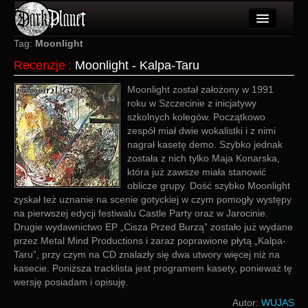
Artykuły
Tag:
Moonlight
Recenzje
:
Moonlight - Kalpa-Taru
Użytkownicy
Moonlight został założony w 1991
Wydarzenia
roku w Szczecinie z inicjatywy
szkolnych kolegów. Początkowo
Galeria
zespół miał dwie wokalistki i z nimi
nagrał kasetę demo. Szybko jednak
Forum
została z nich tylko Maja Konarska,
która już zawsze miała stanowić
Więcej
oblicze grupy. Dość szybko Moonlight
zyskał też uznanie na scenie gotyckiej w czym pomogły występy
Login
na pierwszej edycji festiwalu Castle Party oraz w Jarocinie.
Drugie wydawnictwo EP „Cisza Przed Burzą” zostało już wydane
przez Metal Mind Productions i zaraz poprawione płytą „Kalpa-
Taru”, przy czym na CD znalazły się dwa utwory więcej niż na
kasecie. Poniższa tracklista jest programem kasety, ponieważ tę
wersję posiadam i opisuję.
Autor:
WUJAS