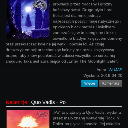
prowadzi przez mroczny i groźny
baśniowy świat. Druga płyta Lord
Belial jest dla mnie jedną z
najlepszych pozycji majestatycznego i
epickiego black metalu. Uwielbiam
zanurzać się w te zamglone i lekko
oświetlone bladym księżycem domeny
oraz przekraczać kolejne jej wątki i opowieści. Aż czuję
dreszczyk emocji przechodząc kolejny raz przez księżycową
bramę, aby znów pochłonąć w całości wszystko co się za nią
znajduje. Taka jest aura bijąca od „Enter The Moonlight Gate”.
Autor:
WUJAS
Wysłano:
2018-04-20
Więcej
Komentarz
Recenzje
:
Quo Vadis - Po
„Po” to piąta płyta Quo Vadis, wydana
przez mało znaną wytwórnię Rock ‘n’
Roller na płycie i kasecie. Jej okładka