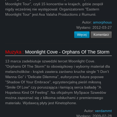
Moonlight Tour", czyli 15 koncertów w krajach, gdzie zespół
nigdy wcześniej nie występował. Organizatorem "Eastern
Moonlight Tour" jest Axa Valaha Productions z Rumunii.
Autor:
amorphous
Wysłano:
2012-03-27
Więcej
Komentarz
Muzyka
:
Moonlight Cove - Orphans Of The Storm
13 marca zadebiutuje szwedzki tercet Moonlight Cove.
"Orphans Of The Storm" to obowiązkowy i wyborny materiał dla
melancholików - krążek zawiera zarówno kruche single "I Don't
Wanna Go" i "Delicate Dilemma", euforyczne future popowe
"Shadow Of Your Embrace", egzystencjalną pieśń miłosną
"Smile Of Low" czy poruszająca i łamiącą serca balladę "A
Hopeless Kind Of Feeling". Na oficjalnym MySpace Szwedów
można zapoznać się z kilkoma odsłuchami z premierowego
materiału. Wydawcą płyty jest Kinetophone.
Autor:
verdammt
Wysłano:
2009-02-28