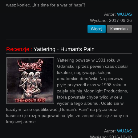
wasz koniec. „It’s time for a war of hate”!
Autor:
WUJAS
Wysłano:
2017-09-26
Więcej
Komentarz
Recenzje
:
Yattering - Human's Pain
Yattering powstał w 1991 roku w
Gdańsku i przez pewien czas działał
lokalnie, nagrywając kolejne
amatorskie demówki. Na pierwszą
płytę przyszedł czas w 1998 roku, a
zajęła się nią Moonlight Productions,
która powstała chyba tylko w celu
wydania tego albumu. Udało się w
każdym razie opublikować „Human’s Pain” na płycie oraz
kasecie i je rozpropagować na tyle, że zespół stał się znany na
krajowej arenie.
Autor:
WUJAS
Wysłano:
2016-12-10