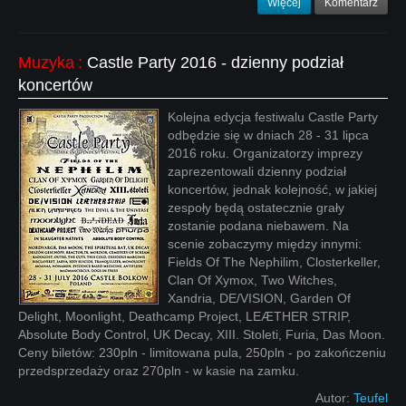
Więcej
Komentarz
Muzyka
:
Castle Party 2016 - dzienny podział
koncertów
Kolejna edycja festiwalu Castle Party
odbędzie się w dniach 28 - 31 lipca
2016 roku. Organizatorzy imprezy
zaprezentowali dzienny podział
koncertów, jednak kolejność, w jakiej
zespoły będą ostatecznie grały
zostanie podana niebawem. Na
scenie zobaczymy między innymi:
Fields Of The Nephilim, Closterkeller,
Clan Of Xymox, Two Witches,
Xandria, DE/VISION, Garden Of
Delight, Moonlight, Deathcamp Project, LEÆTHER STRIP,
Absolute Body Control, UK Decay, XIII. Stoleti, Furia, Das Moon.
Ceny biletów: 230pln - limitowana pula, 250pln - po zakończeniu
przedsprzedaży oraz 270pln - w kasie na zamku.
Autor:
Teufel