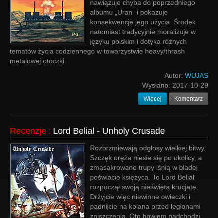
nawiązuje chyba do poprzedniego
albumu „Uran” i pokazuje
konsekwencje jego użycia. Środek
natomiast tradycyjnie moralizuje w
języku polskim i dotyka różnych
tematów życia codziennego w towarzystwie heavy/thrash
metalowej otoczki.
Autor:
WUJAS
Wysłano:
2017-10-29
Więcej
Komentarz
Recenzje
:
Lord Belial - Unholy Crusade
Rozbrzmiewają odgłosy wielkiej bitwy.
Szczęk oręża niesie się po okolicy, a
zmasakrowane trupy lśnią w bladej
poświacie księżyca. To Lord Belial
rozpoczął swoją nieświętą krucjatę.
Drżyjcie więc niewinne owieczki i
padnijcie na kolana przed legionami
zniszczenia. Oto bowiem nadchodzi