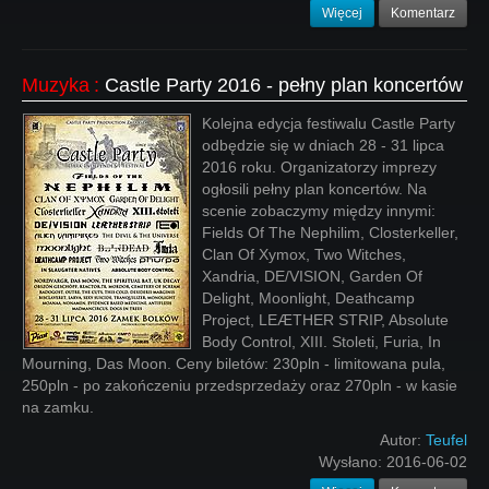
Więcej
Komentarz
Muzyka
:
Castle Party 2016 - pełny plan koncertów
Kolejna edycja festiwalu Castle Party
odbędzie się w dniach 28 - 31 lipca
2016 roku. Organizatorzy imprezy
ogłosili pełny plan koncertów. Na
scenie zobaczymy między innymi:
Fields Of The Nephilim, Closterkeller,
Clan Of Xymox, Two Witches,
Xandria, DE/VISION, Garden Of
Delight, Moonlight, Deathcamp
Project, LEÆTHER STRIP, Absolute
Body Control, XIII. Stoleti, Furia, In
Mourning, Das Moon. Ceny biletów: 230pln - limitowana pula,
250pln - po zakończeniu przedsprzedaży oraz 270pln - w kasie
na zamku.
Autor:
Teufel
Wysłano:
2016-06-02