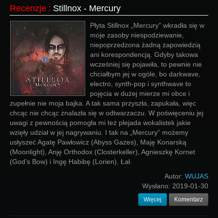
Recenzje
:
Stillnox - Mercury
Płyta Stillnox „Mercury” wkradła się w
moje zasoby niespodziewanie,
niepoprzedzona żadną zapowiedzią
ani korespondencją. Gdyby takowa
wcześniej się pojawiła, to pewnie nie
chciałbym jej w ogóle, bo darkwave,
electro, synth-pop i synthwave to
pojęcia w dużej mierze mi obce i
zupełnie nie moja bajka. A tak sama przyszła, zapukała, więc
chcąc nie chcąc znalazła się w odtwarzaczu. W poświęceniu jej
uwagi z pewnością pomogła mi też plejada wokalistek jakie
wzięły udział w jej nagrywaniu. I tak na „Mercury” możemy
usłyszeć Agatę Pawłowicz (Abyss Gazes), Maję Konarską
(Moonlight), Anję Orthodox (Closterkeller), Agnieszkę Kornet
(God’s Bow) i Ingę Habibę (Lorien). Łał.
Autor:
WUJAS
Wysłano:
2019-01-30
Więcej
Komentarz