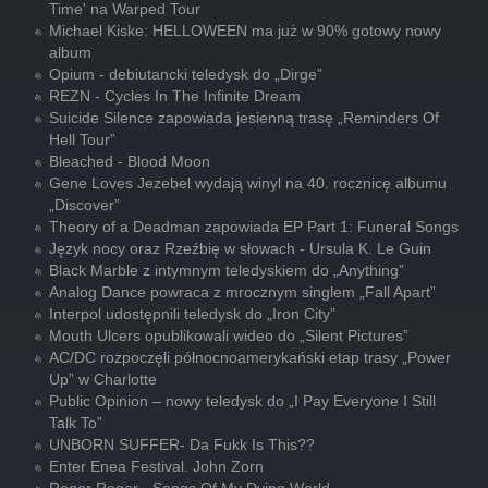
Time' na Warped Tour
Michael Kiske: HELLOWEEN ma już w 90% gotowy nowy
album
Opium - debiutancki teledysk do „Dirge”
REZN - Cycles In The Infinite Dream
Suicide Silence zapowiada jesienną trasę „Reminders Of
Hell Tour”
Bleached - Blood Moon
Gene Loves Jezebel wydają winyl na 40. rocznicę albumu
„Discover”
Theory of a Deadman zapowiada EP Part 1: Funeral Songs
Język nocy oraz Rzeźbię w słowach - Ursula K. Le Guin
Black Marble z intymnym teledyskiem do „Anything”
Analog Dance powraca z mrocznym singlem „Fall Apart”
Interpol udostępnili teledysk do „Iron City”
Mouth Ulcers opublikowali wideo do „Silent Pictures”
AC/DC rozpoczęli północnoamerykański etap trasy „Power
Up” w Charlotte
Public Opinion – nowy teledysk do „I Pay Everyone I Still
Talk To”
UNBORN SUFFER- Da Fukk Is This??
Enter Enea Festival. John Zorn