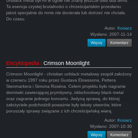
Unblack metal był mi w ogóle nie znany jeszcze dwa lata temu.
Ta esencja czystej brutalności o chrześcijańskim przesłaniu
jakoś specjalnie do mnie nie docierała lub dotrzeć nie chciała.
Do czasu.
Autor:
Kosiarz
Wysłano:
2007-11-14
Więcej
Komentarz
Encyklopedia
:
Crimson Moonlight
Crimson Moonlight - christian unblack metalowy zespół założony
w czerwcu 1997 roku przez Gustava Elowssona, Pettera
Stenmarkera i Simona Roséna. Celem projektu było nagranie
demówki zawierającej prymitywny, oldschoolowy black metal
oraz zagranie jednego koncertu. Jedyną sprawą, do której
założyciele podchodzili poważnie były teksty utworów, które
poruszały sprawy związane z ich chrześcijańską wiarą.
Autor:
Kosiarz
Wysłano:
2007-10-30
Więcej
Komentarz