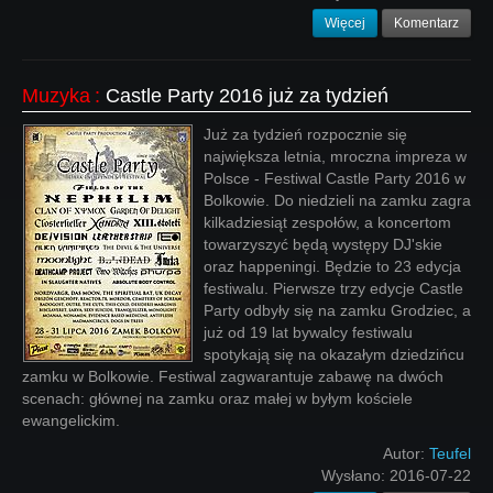
Więcej
Komentarz
Muzyka
:
Castle Party 2016 już za tydzień
Już za tydzień rozpocznie się
największa letnia, mroczna impreza w
Polsce - Festiwal Castle Party 2016 w
Bolkowie. Do niedzieli na zamku zagra
kilkadziesiąt zespołów, a koncertom
towarzyszyć będą występy DJ'skie
oraz happeningi. Będzie to 23 edycja
festiwalu. Pierwsze trzy edycje Castle
Party odbyły się na zamku Grodziec, a
już od 19 lat bywalcy festiwalu
spotykają się na okazałym dziedzińcu
zamku w Bolkowie. Festiwal zagwarantuje zabawę na dwóch
scenach: głównej na zamku oraz małej w byłym kościele
ewangelickim.
Autor:
Teufel
Wysłano:
2016-07-22