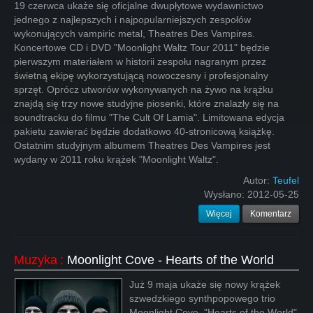
19 czerwca ukaże się oficjalne dwupłytowe wydawnictwo
jednego z najlepszych i najpopularniejszych zespołów
wykonujących vampiric metal, Theatres Des Vampires.
Koncertowe CD i DVD "Moonlight Waltz Tour 2011" będzie
pierwszym materiałem w historii zespołu nagranym przez
świetną ekipę wykorzystującą nowoczesny i profesjonalny
sprzęt. Oprócz utworów wykonywanych na żywo na krążku
znajdą się trzy nowe studyjne piosenki, które znalazły się na
soundtracku do filmu "The Cult Of Lamia". Limitowana edycja
pakietu zawierać będzie dodatkowo 40-stronicową książkę.
Ostatnim studyjnym albumem Theatres Des Vampires jest
wydany w 2011 roku krążek "Moonlight Waltz".
Autor:
Teufel
Wysłano:
2012-05-25
Więcej
Komentarz
Muzyka
:
Moonlight Cove - Hearts of the World
Już 9 maja ukaże się nowy krążek
szwedzkiego synthpopowego trio
Moonlight Cove. "Hearts of the World"