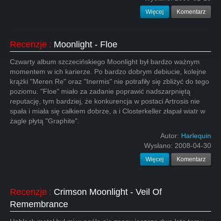
Więcej
Komentarz
Recenzje
:
Moonlight - Floe
Czwarty album szczecińskiego Moonlight był bardzo ważnym
momentem w ich karierze. Po bardzo dobrym debiucie, kolejne
krążki "Meren Re" oraz "Inermis" nie potrafiły się zbliżyć do tego
poziomu. "Floe" miało za zadanie poprawić nadszarpniętą
reputację, tym bardziej, że konkurencja w postaci Artrosis nie
spała i miała się całkiem dobrze, a i Closterkeller złapał wiatr w
żagle płytą "Graphite".
Autor:
Harlequin
Wysłano:
2008-04-30
Więcej
Komentarz
Recenzje
:
Crimson Moonlight - Veil Of
Remembrance