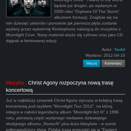
będzie już drugim, po wydanym w
2009 roku "Orphans Of The Storm",
albumem formacji. Znajdzie się na
nim dziesięć utworów i ponownie jak pierwsza płyta zostanie
wydany przez wytwórnię Kinetophone należącą do muzyków z
Moonlight Cove. Nowy materiał ukaże się cyfrowo oraz jako CD
digipak w limitowanej edycji.
Autor:
Teufel
Wysłano:
2012-04-16
Więcej
Komentarz
Muzyka
:
Christ Agony rozpoczyna nową trasę
koncertową
Już w najbliższy czwartek Christ Agony wyruszy w kolejną trasę
koncertową pod szyldem "Moonlight Tour 2012", na której
odegra w całości legendarny album "Moonlight Act III" z 1996
roku, pierwszą część wydanego niedawno dziewiątego
studyjnego albumu „NocturN” plus dużo klasyków - w sumie
półtoragodzinny show. Polska trasa przerodzi się w "Eastern