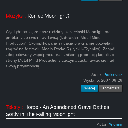
Muzyka
:
Koniec Moonlight?
Wygląda na to, że nasz rodzimy szczeciński Moonlight ma
problemy ze swoim wydawcą (katowickie Metal Mind
Production). Skomplikowana sytuacja prawna nie pozwala im
zagrać na festiwalu Magia Rocka 5 (Lyski k/Rybnika). Zespół
zdegustowany współpracą oraz znikomą promocją kapeli ze
strony Metal Mind Productions zaczyna zastanawiać się nad
swoją przyszłością...
Autor:
Paskievicz
Wysłano:
2007-08-28
Więcej
Komentarz
Teksty
:
Horde - An Abandoned Grave Bathes
Softly In The Falling Moonlight
Autor:
Anonim