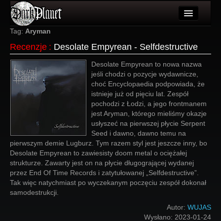
Artykuły
Tag:
Aryman
Recenzje
:
Desolate Empyrean - Selfdestructive
Użytkownicy
Desolate Empyrean to nowa nazwa
Wydarzenia
jeśli chodzi o pozycje wydawnicze,
choć Encyclopaedia podpowiada, że
Galeria
istnieje już od pięciu lat. Zespół
pochodzi z Łodzi, a jego frontmanem
Forum
jest Aryman, którego mieliśmy okazje
usłyszeć na pierwszej płycie Serpent
Więcej
Seed i dawno, dawno temu na
pierwszym demie Lugburz. Tym razem styl jest jeszcze inny, bo
Login
Desolate Empyrean to zawiesisty doom metal o ociężałej
strukturze. Zawarty jest on na płycie długogrającej wydanej
przez End Of Time Records i zatytułowanej „Selfdestructive”.
Tak więc natychmiast po wyczekanym poczęciu zespół dokonał
samodestrukcji.
Autor:
WUJAS
Wysłano:
2023-01-24