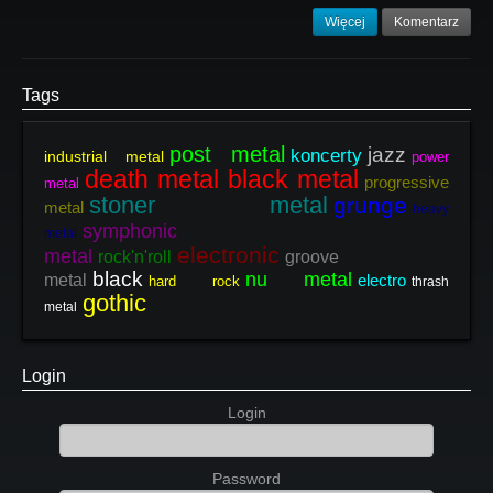
Więcej
Komentarz
Tags
post metal
jazz
koncerty
industrial metal
power
death metal black metal
progressive
metal
stoner metal
grunge
metal
heavy
symphonic
metal
electronic
metal
rock'n'roll
groove
black
nu metal
metal
electro
hard rock
thrash
gothic
metal
Login
Login
Password