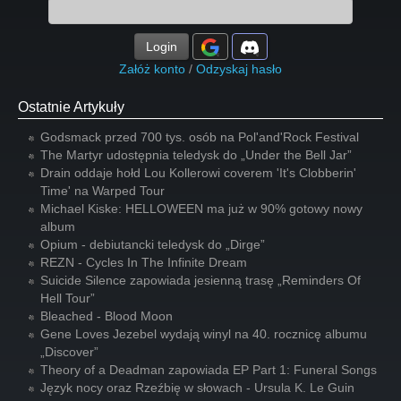
Login
Załóż konto
/
Odzyskaj hasło
Ostatnie Artykuły
Godsmack przed 700 tys. osób na Pol'and'Rock Festival
The Martyr udostępnia teledysk do „Under the Bell Jar”
Drain oddaje hołd Lou Kollerowi coverem 'It's Clobberin'
Time' na Warped Tour
Michael Kiske: HELLOWEEN ma już w 90% gotowy nowy
album
Opium - debiutancki teledysk do „Dirge”
REZN - Cycles In The Infinite Dream
Suicide Silence zapowiada jesienną trasę „Reminders Of
Hell Tour”
Bleached - Blood Moon
Gene Loves Jezebel wydają winyl na 40. rocznicę albumu
„Discover”
Theory of a Deadman zapowiada EP Part 1: Funeral Songs
Język nocy oraz Rzeźbię w słowach - Ursula K. Le Guin