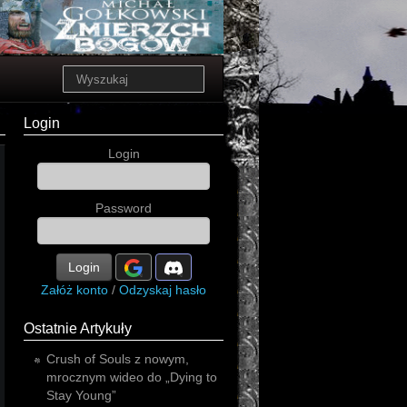
Login
Login
Password
Login
Załóż konto
/
Odzyskaj hasło
Ostatnie Artykuły
Crush of Souls z nowym,
mrocznym wideo do „Dying to
Stay Young”