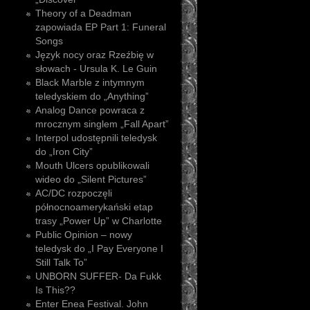
Theory of a Deadman
zapowiada EP Part 1: Funeral
Songs
Język nocy oraz Rzeźbię w
słowach - Ursula K. Le Guin
Black Marble z intymnym
teledyskiem do „Anything”
Analog Dance powraca z
mrocznym singlem „Fall Apart”
Interpol udostępnili teledysk
do „Iron City”
Mouth Ulcers opublikowali
wideo do „Silent Pictures”
AC/DC rozpoczęli
północnoamerykański etap
trasy „Power Up” w Charlotte
Public Opinion – nowy
teledysk do „I Pay Everyone I
Still Talk To”
UNBORN SUFFER- Da Fukk
Is This??
Enter Enea Festival. John