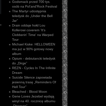
Godsmack przed 700 tys.
osób na Pol'and'Rock Festival
The Martyr udostępnia
teledysk do „Under the Bell
Jar”
Drain oddaje hołd Lou
Kollerowi coverem 'It's
Clobberin' Time' na Warped
Tour
Michael Kiske: HELLOWEEN
ma już w 90% gotowy nowy
album
Opium - debiutancki teledysk
do „Dirge”
REZN - Cycles In The Infinite
Dream
Suicide Silence zapowiada
jesienną trasę „Reminders Of
Hell Tour”
Bleached - Blood Moon
Gene Loves Jezebel wydają
winyl na 40. rocznicę albumu
„Discover”