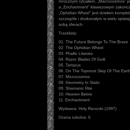
mrocznym rytuałem, „Macrocosmos” pop
a „Enchantment” klawiszowym zakończ
„Ophidian Wheel” jest dziełem komp
szczególe i doskonałym w wielu splataj
sobą sferach.
Tracklista:
01. The Future Belongs To The Brave
02. The Ophidian Wheel
03. Phallic Litanies
04. Razor Blades Of Guilt
05. Tartarus
06. On The Topmost Step Of The Eart
07. Microcosmos
08. Geometry In Static
09. Shamanic Rite
10. Heaven Below
11. Enchantment
Wydawca: Holy Records (1997)
Ocena szkolna: 5