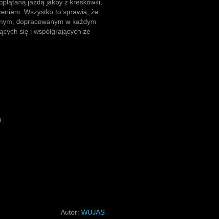
lątaną jazdą jakby z kreskówki,
eniem. Wszystko to sprawia, że
letnym, dopracowanym w każdym
ących się i współgrających ze
h
Autor:
WUJAS