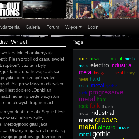
ydarzenia
Galeria
Forum
Więcej
Login
idian Wheel
Tags
owo idealnie charakteryzuje
rock
power metal
eptic Flesh zrobił od czasu swojej
thrash
electro
industrial
 „Esoptron”. Już tam były
metal
 już tam z deathowej czeluści
metal
heavy metal
heavy
otycki doom i zespół szukał
hard
metal
ązań. Ale prawdziwym odkryciem
metal
rock
gothic
agii jest dopiero „Ophidian
progressive
rock
 natchniona i przede wszystkim
metal
hard
icte metalowych fragmentach.
folk
rock
thrash
 samym death metalu Septic Flesh
industrial
metal
e dodatki, album byłby
groove
metal
e. Melodyjność gitar jaka
metal
electro
power
jąca. Utwory mają sznyt i urok, są
gothic
metal
ły swojego grobowego brzmienia i