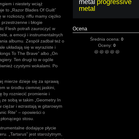
metal
progressive
ngiem i niestety wciąż
metal
e to „Razor Blades Of Guilt”
ę w rozkoszy, riffu mamy ciężko
 przestrzenne i błogie
tic Flesh potrafi zauroczyć w
Ocena
ele, a emocji i instrumentalnych
Średnia ocena:
0
wania albumu. Zespół zadbał też o
Oceny:
0
 układają się w wyraziste i
elongs To The Brave” albo „On
giery. Ten drugi to w ogóle
również czystymi wokalami. Po
ej mierze dzieje się za sprawą
tem w środku ciemnej jaskini,
ę by rozniecić promienie i
ą ze sobą w takim „Geometry In
w ciężar i wzrastają w gitarowym
nic Rite” – opowieści o
 płonącego stosu.
strumentalne dodające płycie
ru. „Tartarus” jest starożytnym,