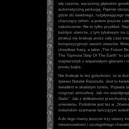
siły rażenia, wyrażonej głębokim growli
automatyczną perkusją. Pięknie obrazuj
gdzie do świetnego, rozpływającego si
charczący refren, a potem jeszcze całe
zakończenie. Ale to tylko przykład. Sep
każdym utworze, z tym tytułowym na cz
atrakcji nie brakuje przez cały czas tr
kompozycyjność swoich utworów. Wokale
chwytliwe frazy, a takie „The Future B
The Topmost Step Of The Earth” to szla
majstersztyk z wspaniałymi gitarami i 
prostu bajka.
Nie brakuje tu też gotyckości, co w duż
śpiewu Natalie Rassoulis. Jest tu kwia
światłem w skalistym tunelu. Pojawia si
rozgrzać atmosferę. Jak oni współgraj
Static”. Jak z delikatności przechodzą 
uniesieniu. Podobnie jest też w „Shama
indiańskim szamanie tańczącym wokół
A do tego mamy jeszcze trzy utwory in
niesamowitości i szczególnego charakte