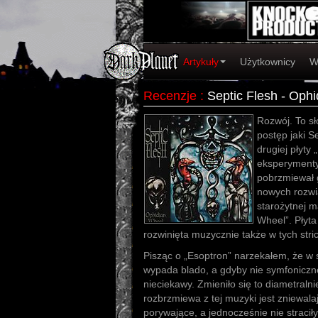
Artykuły
Użytkownicy
W
Recenzje
:
Septic Flesh - Oph
Rozwój. To sł
postęp jaki S
drugiej płyty
eksperymenty,
pobrzmiewał g
nowych rozwi
starożytnej m
Wheel”. Płyta
rozwinięta muzycznie także w tych str
Pisząc o „Esoptron” narzekałem, że w
wypada blado, a gdyby nie symfoniczn
nieciekawy. Zmieniło się to diametralni
rozbrzmiewa z tej muzyki jest zniewala
porywające, a jednocześnie nie straci