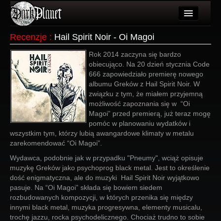
Artykuły
Recenzje
:
Hail Spirit Noir - Oi Magoi
Użytkownicy
Rok 2014 zaczyna się bardzo
obiecująco. Na 20 dzień stycznia Code
Wydarzenia
666 zapowiedziało premierę nowego
albumu Greków z Hail Spirit Noir. W
Galeria
związku z tym, że miałem przyjemną
możliwość zapoznania się w “Oi
Forum
Magoi” przed premierą, już teraz mogę
pomóc w planowaniu wydatków i
Więcej
wszystkim tym, którzy lubią awangardowe klimaty w metalu
zarekomendować “Oi Magoi”.
Login
Wydawca, podobnie jak w przypadku "Pneumy", wciąż opisuje
muzykę Greków jako psychoprog black metal. Jest to określenie
dość enigmatyczna, ale do muzyki Hail Spirit Noir wyjątkowo
pasuje. Na “Oi Magoi” składa się bowiem siedem
rozbudowanych kompozycji, w których przenika się między
innymi black metal, muzyka progresywna, elementy musicalu,
trochę jazzu, rocka psychodelicznego. Chociaż trudno to sobie