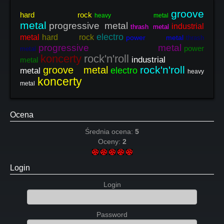
groove
hard rock
heavy metal
metal
progressive metal
industrial
thrash metal
electro
metal
hard rock
power metal
thrash
progressive metal
power
metal
koncerty
rock'n'roll
industrial
metal
rock'n'roll
groove metal
electro
metal
heavy
koncerty
metal
Ocena
Średnia ocena:
5
Oceny:
2
Login
Login
Password