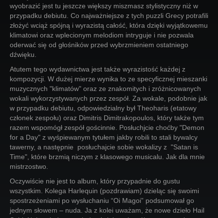
wyobrazić jest tu jeszcze większy miszmasz stylistyczny niż w
przypadku debiutu. Co najważniejsze z tych puzzli Grecy potrafili
złożyć wciąż spójną i wyrazistą całość, która dzięki wyjątkowemu
klimatowi oraz wplecionym melodiom intryguje i nie pozwala
oderwać się od głośników przed wybrzmieniem ostatniego
dźwięku.
Atutem tego wydawnictwa jest także wyrazistość każdej z
kompozycji. W dużej mierze wynika to ze specyficznej mieszanki
muzycznych "klimatów" oraz ze znakomitych i zróżnicowanych
wokali wykorzystywanych przez zespół. Za wokale, podobnie jak
w przypadku debiutu, odpowiedzialny był Theoharis (etatowy
członek zespołu) oraz Dimitris Dimitrakopoulos, który także tym
razem wspomógł zespół gościnnie. Posłuchjcie choćby "Demon
for a Day" z wyśpiewanym tytułem jakby robili to stali bywalcy
tawerny, a następnie posłuchajcie sobie wokalizy z "Satan is
Time", które brzmią niczym z klasowego musicalu. Jak dla mnie
mistrzostwo.
Oczywiście nie jest to album, który przypadnie do gustu
wszystkim. Kolega Harlequin (pozdrawiam) dzieląc się swoimi
spostrzeżeniami po wysłuchaniu “Oi Magoi” podsumował go
jednym słowem – nuda. Ja z kolei uważam, że nowe dzieło Hail