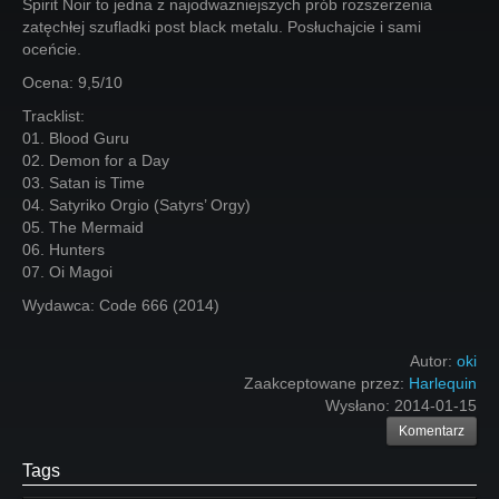
Spirit Noir to jedna z najodważniejszych prób rozszerzenia
zatęchłej szufladki post black metalu. Posłuchajcie i sami
oceńcie.
Ocena: 9,5/10
Tracklist:
01. Blood Guru
02. Demon for a Day
03. Satan is Time
04. Satyriko Orgio (Satyrs’ Orgy)
05. The Mermaid
06. Hunters
07. Oi Magoi
Wydawca: Code 666 (2014)
Autor:
oki
Zaakceptowane przez:
Harlequin
Wysłano:
2014-01-15
Komentarz
Tags