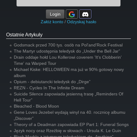
Login
Załóż konto
/
Odzyskaj hasło
Ostatnie Artykuły
Godsmack przed 700 tys. osób na Pol'and'Rock Festival
The Martyr udostępnia teledysk do „Under the Bell Jar”
Drain oddaje hołd Lou Kollerowi coverem 'It's Clobberin'
Time' na Warped Tour
Michael Kiske: HELLOWEEN ma już w 90% gotowy nowy
album
Opium - debiutancki teledysk do „Dirge”
REZN - Cycles In The Infinite Dream
Suicide Silence zapowiada jesienną trasę „Reminders Of
Hell Tour”
Bleached - Blood Moon
Gene Loves Jezebel wydają winyl na 40. rocznicę albumu
„Discover”
Theory of a Deadman zapowiada EP Part 1: Funeral Songs
Język nocy oraz Rzeźbię w słowach - Ursula K. Le Guin
Black Marble z intymnym teledyskiem do „Anything”