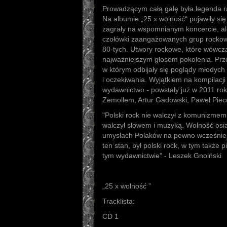
Prowadzącym całą galę była legenda ra
Na albumie „25 x wolność“ pojawiły się
zagrały na wspomnianym koncercie, al
czołówki zaangażowanych grup rockowy
80-tych. Utwory rockowe, które wówcz
najważniejszym głosem pokolenia. Przek
w którym odbijały się poglądy młodych l
i oczekiwania. Wyjątkiem na kompilacji
wydawnictwo - powstały już w 2011 roku
Zemollem, Artur Gadowski, Paweł Piec
"Polski rock nie walczył z komunizmem 
walczył słowem i muzyką. Wolność osi
umysłach Polaków na pewno wcześniej
ten stan, był polski rock, w tym także 
tym wydawnictwie" - Leszek Gnoiński
„25 x wolność ”
Tracklista:
CD 1