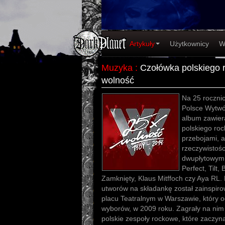
Artykuły
Użytkownicy
W
Muzyka
:
Czołówka polskiego 
wolność
Na 25 roczni
Polsce Wytwó
album zawier
polskiego roc
przebojami, a
rzeczywistośc
dwupłytowym 
Perfect, Tilt
Zamknięty, Klaus Mitffoch czy Aya RL. 
utworów na składankę został zainspi
placu Teatralnym w Warszawie, który o
wyborów, w 2009 roku. Zagrały na nim
polskie zespoły rockowe, które zaczyn