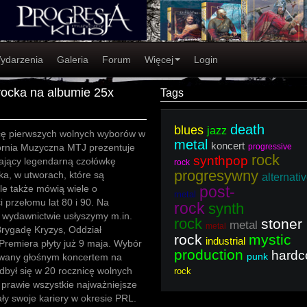
ydarzenia
Galeria
Forum
Więcej
Login
rocka na albumie 25x
Tags
death
blues
jazz
cę pierwszych wolnych wyborów w
metal
koncert
rnia Muzyczna MTJ prezentuje
progressive
rock
synthpop
ający legendarną czołówkę
rock
progresywny
ka, w utworach, które są
alternati
le także mówią wiele o
post-
metal
i przełomu lat 80 i 90. Na
rock
synth
wydawnictwie usłyszymy m.in.
rock
stoner
metal
metal
, Brygadę Kryzys, Oddział
rock
mystic
industrial
Premiera płyty już 9 maja. Wybór
production
hardc
punk
rowany głośnym koncertem na
dbył się w 20 rocznicę wolnych
rock
 prawie wszystkie najważniejsze
ały swoje kariery w okresie PRL.