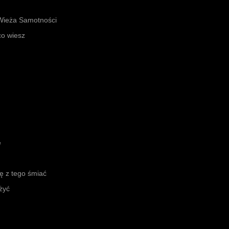
, Wieża Samotności
 co wiesz
ę
ię z tego śmiać
żyć