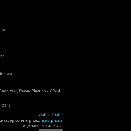
ndię
ejsc
stelowe
Gadowski, Paweł Piecuch - Wolni
2014)
Autor:
Teufel
Zaakceptowane przez:
amorphous
Wysłano:
2014-05-08