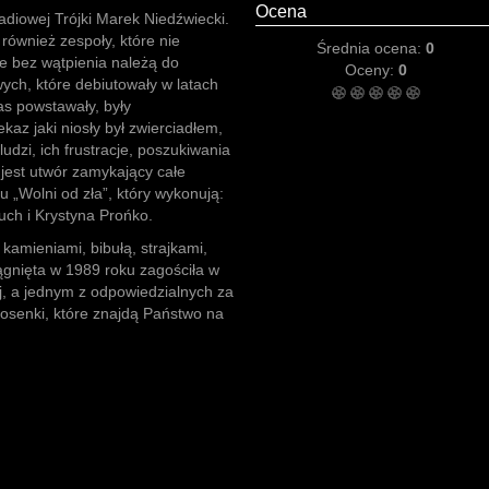
Ocena
diowej Trójki Marek Niedźwiecki.
 również zespoły, które nie
Średnia ocena:
0
e bez wątpienia należą do
Oceny:
0
ch, które debiutowały w latach
as powstawały, były
az jaki niosły był zwierciadłem,
udzi, ich frustracje, poszukiwania
 jest utwór zamykający całe
 „Wolni od zła”, który wykonują:
uch i Krystyna Prońko.
kamieniami, bibułą, strajkami,
ągnięta w 1989 roku zagościła w
, a jednym z odpowiedzialnych za
piosenki, które znajdą Państwo na