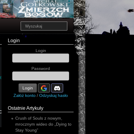
Login
Login
Password
electro
ve
heavy
Login
Załóż konto
/
Odzyskaj hasło
Ostatnie Artykuły
ore
alternative
Crush of Souls z nowym,
mrocznym wideo do „Dying to
Stay Young”