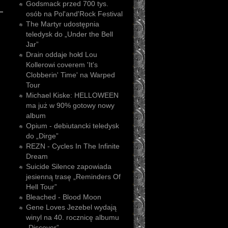
Godsmack przed 700 tys.
osób na Pol'and'Rock Festival
The Martyr udostępnia
teledysk do „Under the Bell
Jar”
Drain oddaje hołd Lou
Kollerowi coverem 'It's
Clobberin' Time' na Warped
Tour
Michael Kiske: HELLOWEEN
ma już w 90% gotowy nowy
album
Opium - debiutancki teledysk
do „Dirge”
REZN - Cycles In The Infinite
Dream
Suicide Silence zapowiada
jesienną trasę „Reminders Of
Hell Tour”
Bleached - Blood Moon
Gene Loves Jezebel wydają
winyl na 40. rocznicę albumu
„Discover”