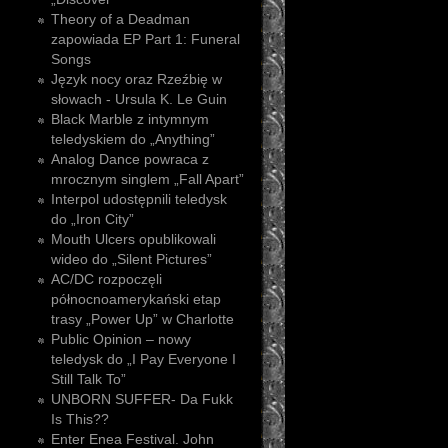
Theory of a Deadman
zapowiada EP Part 1: Funeral
Songs
Język nocy oraz Rzeźbię w
słowach - Ursula K. Le Guin
Black Marble z intymnym
teledyskiem do „Anything”
Analog Dance powraca z
mrocznym singlem „Fall Apart”
Interpol udostępnili teledysk
do „Iron City”
Mouth Ulcers opublikowali
wideo do „Silent Pictures”
AC/DC rozpoczęli
północnoamerykański etap
trasy „Power Up” w Charlotte
Public Opinion – nowy
teledysk do „I Pay Everyone I
Still Talk To”
UNBORN SUFFER- Da Fukk
Is This??
Enter Enea Festival. John