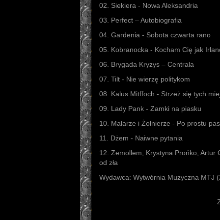
02. Siekiera - Nowa Aleksandria
03. Perfect – Autobiografia
04. Gardenia - Sobota czwarta rano
05. Kobranocka - Kocham Cię jak Irla
06. Brygada Kryzys – Centrala
07. Tilt - Nie wierzę politykom
08. Kalus Mitffoch - Strzeż się tych mi
09. Lady Pank - Zamki na piasku
10. Malarze i Żołnierze - Po prostu pa
11. Dżem - Naiwne pytania
12. Zemollem, Krystyna Prońko, Artur 
od zła
Wydawca: Wytwórnia Muzyczna MTJ (