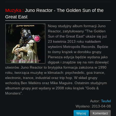
Muzyka
:
Juno Reactor - The Golden Sun of the
Great East
Nowy studyjny album formacji Juno
Reactor, zatytułowany "The Golden
Sun of the Great East" ukaże się już
23 kwietnia 2013 roku nakładem
wytwórni Metropolis Records. Będzie
to ósmy krążek w dorobku grupy.
Pierwsza edycja będzie wydana jako
digipak i znajdzie się na nim dziewięć
utworów. Juno Reactor to brytyjska formacja założona w 1990
roku, tworząca muzykę w klimatach: psychedelic, goa trance,
electronic, trance, industrial oraz trip hop. W skład grupy
wchodzą Ben Watkins oraz Mike Maguire. Ostatnim studyjnym
albumem grupy jest wydany w 2008 roku krążek "Gods &
Monsters".
Autor:
Teufel
Wysłano:
2013-04-08
Więcej
Komentarz