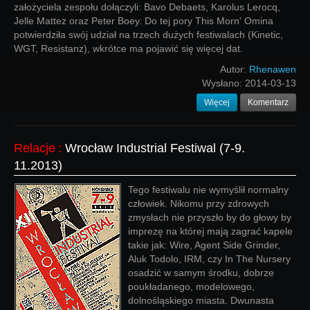
założyciela zespołu dołączyli: Bavo Debaets, Karolus Lerocq,
Jelle Mattez oraz Peter Boey. Do tej pory This Morn' Omina
potwierdziła swój udział na trzech dużych festiwalach (Kinetic,
WGT, Resistanz), wkrótce ma pojawić się więcej dat.
Autor:
Rhenawen
Wysłano:
2014-03-13
Więcej
Komentarz
Relacje
:
Wrocław Industrial Festiwal (7-9.
11.2013)
Tego festiwalu nie wymyślił normalny
człowiek. Nikomu przy zdrowych
zmysłach nie przyszło by do głowy by
imprezę na której mają zagrać kapele
takie jak: Wire, Agent Side Grinder,
Aluk Todolo, IRM, czy In The Nursery
osadzić w samym środku, dobrze
poukładanego, modelowego,
dolnośląskiego miasta. Dwunasta