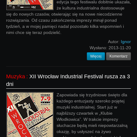
edycja tego festiwalu dobitnie ukazała,
że kultura industrialna dostosowuje
się do nowych czasów, otwierając się na nowe niecodzienne
rozwiązania. Od czasu zakończenia imprezy minął ponad
tydzień, a w mojej pamięci nadal pozostało kilka wspomnień i
nimi chce się teraz podzielić.
Autor:
Ignor
Wysłano:
2013-11-20
Więcej
Komentarz
Muzyka
:
XII Wrocław Industrial Festival rusza za 3
dni
Zapowiada się trzydniowe święto dla
każdego entuzjasty szeroko pojętej
muzyki industrialnej. Start już w
najbliższy czwartek w „Klubie
Włodkowica”. W trakcie imprezy
słuchacze będą mieli niepowtarzalną
okazję, by usłyszeć na żywo