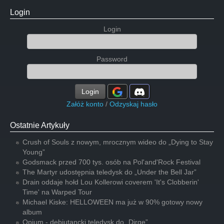
Login
Login
Password
Login
Załóż konto
/
Odzyskaj hasło
Ostatnie Artykuły
Crush of Souls z nowym, mrocznym wideo do „Dying to Stay
Young”
Godsmack przed 700 tys. osób na Pol'and'Rock Festival
The Martyr udostępnia teledysk do „Under the Bell Jar”
Drain oddaje hołd Lou Kollerowi coverem 'It's Clobberin'
Time' na Warped Tour
Michael Kiske: HELLOWEEN ma już w 90% gotowy nowy
album
Opium - debiutancki teledysk do „Dirge”