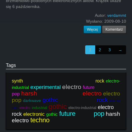
brzmieniowo-podobnych elektronicznych aktów. Krążek ukaże
się 6 października.
Autor:
verdammt
Wysłano:
2009-08-10
Więcej
Komentarz
1
2
3
→
Tags
synth rock
electro-
electro
experimental
industrial
future
harsh electro
electro
pop
gothic rock
pop
darkwave
electro
gothic
electro
industrial
electro-industrial
pop
electro
future pop
harsh
rock
electronic
gothic
techno
electro