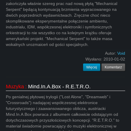
zakończyła właśnie szereg prac nad nową płytą "Mechanical
Serpent" będącą kontynuacją brzmienia wypracowanego na
dwóch poprzednich wydawnictwach. Zręczne choć nieco
skomplikowane eksperymentalne połączenie ambientu,
industrialu, IDM, współczesnej elektroniki i symfonicznych
orkiestracji to nie wszystko co na kolejnym krążku oferuje
amerykański projekt. "Mechanical Serpent" to także masa
wokalnych urozmaiceń od gości specjalnych.
Autor:
Void
Wysłano:
2010-01-02
Więcej
Komentarz
Muzyka
:
Mind.In.A.Box - R.E.T.R.O.
Po genialnej płytowej trylogii ("Lost Alone", "Dreamweb" i
"Crossroads") nadającej współczesnej elektronice
futurystycznego i zaawansowanego oblicza, austriacki
Mind.In.A.Box powraca z albumem całkowicie odstającym od
dotychczasowych przyszłościowych koncepcji. "R.E.T.R.O." to
materiał świadomie powracający do muzyki elektronicznej w