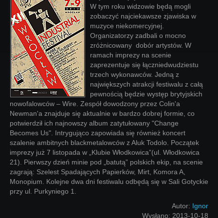
W tym roku widzowie będą mogli
zobaczyć najciekawsze zjawiska w
muzyce niekomercyjnej.
Organizatorzy zadbali o mocno
zróżnicowany dobór artystów. W
ramach imprezy na scenie
zaprezentuje się łączniedwudziestu
trzech wykonawców. Jedną z
największych atrakcji festiwalu z całą
pewnością będzie występ brytyjskich
nowofalowców – Wire. Zespół dowodzony przez Colin'a
Newman'a znajduje się aktualnie w bardzo dobrej formie, co
potwierdził ich najnowszy album zatytułowany "Change
Becomes Us". Intrygująco zapowiada się również koncert
szalenie ambitnych blackmetalowców z Aluk Todolo. Początek
imprezy już 7 listopada w „Klubie Włodkowica”(ul. Włodkowica
21). Pierwszy dzień minie pod „batutą” polskich ekip, na scenie
zagrają: Szelest Spadających Papierków, Mirt, Komora A,
Monopium. Kolejne dwa dni festiwalu odbędą się w Sali Gotyckie
przy ul. Purkyniego 1.
Autor:
Ignor
Wysłano:
2013-10-18