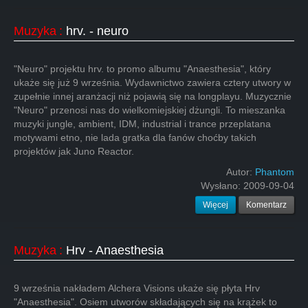
Muzyka
:
hrv. - neuro
"Neuro" projektu hrv. to promo albumu "Anaesthesia", który
ukaże się już 9 września. Wydawnictwo zawiera cztery utwory w
zupełnie innej aranżacji niż pojawią się na longplayu. Muzycznie
"Neuro" przenosi nas do wielkomiejskiej dżungli. To mieszanka
muzyki jungle, ambient, IDM, industrial i trance przeplatana
motywami etno, nie lada gratka dla fanów choćby takich
projektów jak Juno Reactor.
Autor:
Phantom
Wysłano:
2009-09-04
Więcej
Komentarz
Muzyka
:
Hrv - Anaesthesia
9 września nakładem Alchera Visions ukaże się płyta Hrv
"Anaesthesia". Osiem utworów składających się na krążek to