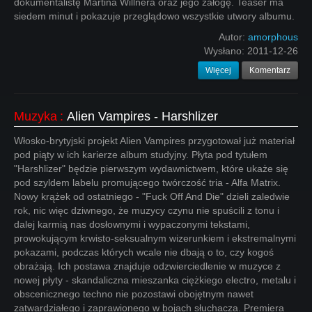
dokumentalistę Martina Willnera oraz jego załogę. Teaser ma
siedem minut i pokazuje przeglądowo wszystkie utwory albumu.
Autor:
amorphous
Wysłano:
2011-12-26
Więcej
Komentarz
Muzyka
:
Alien Vampires - Harshlizer
Włosko-brytyjski projekt Alien Vampires przygotował już materiał
pod piąty w ich karierze album studyjny. Płyta pod tytułem
"Harshlizer" będzie pierwszym wydawnictwem, które ukaże się
pod szyldem labelu promującego twórczość tria - Alfa Matrix.
Nowy krążek od ostatniego - "Fuck Off And Die" dzieli zaledwie
rok, nic więc dziwnego, że muzycy czynu nie spuścili z tonu i
dalej karmią nas dosłownymi i wypaczonymi tekstami,
prowokującym krwisto-seksualnym wizerunkiem i ekstremalnymi
pokazami, podczas których wcale nie dbają o to, czy kogoś
obrażają. Ich postawa znajduje odzwierciedlenie w muzyce z
nowej płyty - skandaliczna mieszanka ciężkiego electro, metalu i
obscenicznego techno nie pozostawi obojętnym nawet
zatwardziałego i zaprawionego w bojach słuchacza. Premiera