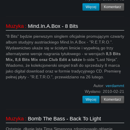
Więcej
Komentarz
Muzyka
:
Mind.In.A.Box - 8 Bits
"8 Bits" będzie pierwszym singlem oficjalnie promującym czwarty
album studyjny austriackiego Mind.In.A.Box - "R.E.T.R.O.".
Wydawnictwo ukaże się w ścisłym limicie i wypełnią go trzy
alternatywne wersje nagrania tytułowego - w wersjach
8,5 Bits
Mix,
8,6 Bits Mix oraz Club Edit a także
b-side "Last Ninja".
Wiadomo, że kolekcjonerski singiel trafi do sprzedaży 8 marca
jako digital download oraz w formie tradycyjnego CD. Premierę
pełnej płyty - "R.E.T.R.O.", przewidziano na 26 lutego.
Autor:
verdammt
Wysłano:
2010-02-21
Więcej
Komentarz
Muzyka
:
Bomb The Bass - Back To Light
Ostatnie, długie lata Tima Simenona zdominowało głównie