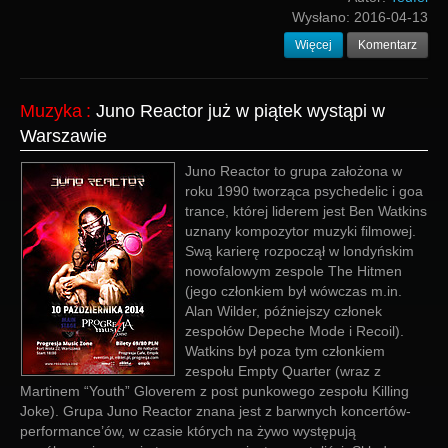
Wysłano:
2016-04-13
Więcej
Komentarz
Muzyka
:
Juno Reactor już w piątek wystąpi w
Warszawie
Juno Reactor to grupa założona w
roku 1990 tworząca psychedelic i goa
trance, której liderem jest Ben Watkins
uznany kompozytor muzyki filmowej.
Swą karierę rozpoczął w londyńskim
nowofalowym zespole The Hitmen
(jego członkiem był wówczas m.in.
Alan Wilder, późniejszy członek
zespołów Depeche Mode i Recoil).
Watkins był poza tym członkiem
zespołu Empty Quarter (wraz z
Martinem “Youth” Gloverem z post punkowego zespołu Killing
Joke). Grupa Juno Reactor znana jest z barwnych koncertów-
performance’ów, w czasie których na żywo występują