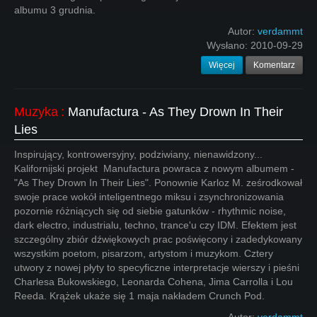
albumu 3 grudnia.
Autor:
verdammt
Wysłano:
2010-09-29
Więcej
Komentarz
Muzyka
:
Manufactura - As They Drown In Their
Lies
Inspirujący, kontrowersyjny, podziwiany, nienawidzony...
Kalifornijski projekt Manufactura powraca z nowym albumem -
"As They Drown In Their Lies". Ponownie Karloz M. ześrodkował
swoje prace wokół inteligentnego miksu i zsynchronizowania
pozornie różniących się od siebie gatunków - rhythmic noise,
dark electro, industrialu, techno, trance'u czy IDM. Efektem jest
szczególny zbiór dźwiękowych prac poświęcony i zadedykowany
wszystkim poetom, pisarzom, artystom i muzykom. Cztery
utwory z nowej płyty to specyficzne interpretacje wierszy i pieśni
Charlesa Bukowskiego, Leonarda Cohena, Jima Carrolla i Lou
Reeda. Krążek ukaże się 1 maja nakładem Crunch Pod.