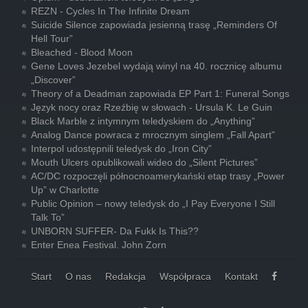
REZN - Cycles In The Infinite Dream
Suicide Silence zapowiada jesienną trasę „Reminders Of
Hell Tour”
Bleached - Blood Moon
Gene Loves Jezebel wydają winyl na 40. rocznicę albumu
„Discover”
Theory of a Deadman zapowiada EP Part 1: Funeral Songs
Język nocy oraz Rzeźbię w słowach - Ursula K. Le Guin
Black Marble z intymnym teledyskiem do „Anything”
Analog Dance powraca z mrocznym singlem „Fall Apart”
Interpol udostępnili teledysk do „Iron City”
Mouth Ulcers opublikowali wideo do „Silent Pictures”
AC/DC rozpoczęli północnoamerykański etap trasy „Power
Up” w Charlotte
Public Opinion – nowy teledysk do „I Pay Everyone I Still
Talk To”
UNBORN SUFFER- Da Fukk Is This??
Enter Enea Festival. John Zorn
Start
O nas
Redakcja
Współpraca
Kontakt