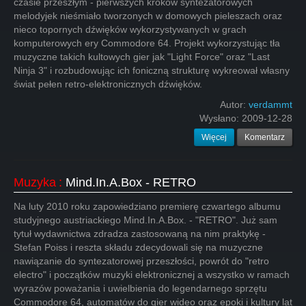
czasie przeszłym - pierwszych kroków syntezatorowych
melodyjek nieśmiało tworzonych w domowych pieleszach oraz
nieco topornych dźwięków wykorzystywanych w grach
komputerowych ery Commodore 64. Projekt wykorzystując tła
muzyczne takich kultowych gier jak "Light Force" oraz "Last
Ninja 3" i rozbudowując ich foniczną strukturę wykreował własny
świat pełen retro-elektronicznych dźwięków.
Autor:
verdammt
Wysłano:
2009-12-28
Więcej
Komentarz
Muzyka
:
Mind.In.A.Box - RETRO
Na luty 2010 roku zapowiedziano premierę czwartego albumu
studyjnego austriackiego Mind.In.A.Box. - "RETRO". Już sam
tytuł wydawnictwa zdradza zastosowaną na nim praktykę -
Stefan Poiss i reszta składu zdecydowali się na muzyczne
nawiązanie do syntezatorowej przeszłości, powrót do "retro
electro" i początków muzyki elektronicznej a wszystko w ramach
wyrazów poważania i uwielbienia do legendarnego sprzętu
Commodore 64, automatów do gier wideo oraz epoki i kultury lat