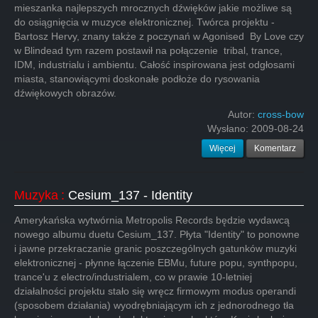
mieszanka najlepszych mrocznych dźwięków jakie możliwe są
do osiągnięcia w muzyce elektronicznej. Twórca projektu -
Bartosz Hervy, znany także z poczynań w Agonised By Love czy
w Blindead tym razem postawił na połączenie tribal, trance,
IDM, industrialu i ambientu. Całość inspirowana jest odgłosami
miasta, stanowiącymi doskonałe podłoże do rysowania
dźwiękowych obrazów.
Autor:
cross-bow
Wysłano:
2009-08-24
Więcej
Komentarz
Muzyka
:
Cesium_137 - Identity
Amerykańska wytwórnia Metropolis Records będzie wydawcą
nowego albumu duetu Cesium_137. Płyta "Identity" to ponowne
i jawne przekraczanie granic poszczególnych gatunków muzyki
elektronicznej - płynne łączenie EBMu, future popu, synthpopu,
trance'u z electro/industrialem, co w prawie 10-letniej
działalności projektu stało się wręcz firmowym modus operandi
(sposobem działania) wyodrębniającym ich z jednorodnego tła