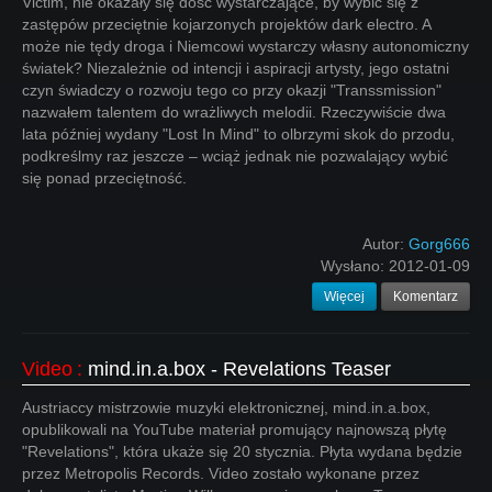
Victim, nie okazały się dość wystarczające, by wybić się z
zastępów przeciętnie kojarzonych projektów dark electro. A
może nie tędy droga i Niemcowi wystarczy własny autonomiczny
światek? Niezależnie od intencji i aspiracji artysty, jego ostatni
czyn świadczy o rozwoju tego co przy okazji "Transsmission"
nazwałem talentem do wrażliwych melodii. Rzeczywiście dwa
lata później wydany "Lost In Mind" to olbrzymi skok do przodu,
podkreślmy raz jeszcze – wciąż jednak nie pozwalający wybić
się ponad przeciętność.
Autor:
Gorg666
Wysłano:
2012-01-09
Więcej
Komentarz
Video
:
mind.in.a.box - Revelations Teaser
Austriaccy mistrzowie muzyki elektronicznej, mind.in.a.box,
opublikowali na YouTube materiał promujący najnowszą płytę
"Revelations", która ukaże się 20 stycznia. Płyta wydana będzie
przez Metropolis Records. Video zostało wykonane przez