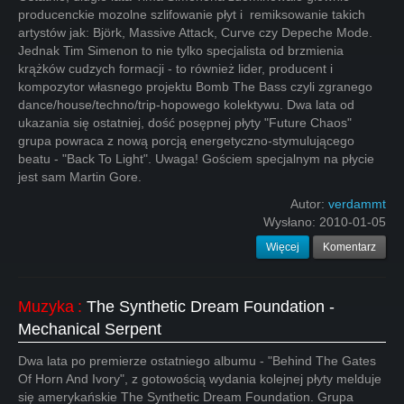
producenckie mozolne szlifowanie płyt i remiksowanie takich
artystów jak: Björk, Massive Attack, Curve czy Depeche Mode.
Jednak Tim Simenon to nie tylko specjalista od brzmienia
krążków cudzych formacji - to również lider, producent i
kompozytor własnego projektu Bomb The Bass czyli zgranego
dance/house/techno/trip-hopowego kolektywu. Dwa lata od
ukazania się ostatniej, dość posępnej płyty "Future Chaos"
grupa powraca z nową porcją energetyczno-stymulującego
beatu - "Back To Light". Uwaga! Gościem specjalnym na płycie
jest sam Martin Gore.
Autor:
verdammt
Wysłano:
2010-01-05
Więcej
Komentarz
Muzyka
:
The Synthetic Dream Foundation -
Mechanical Serpent
Dwa lata po premierze ostatniego albumu - "Behind The Gates
Of Horn And Ivory", z gotowością wydania kolejnej płyty melduje
się amerykańskie The Synthetic Dream Foundation. Grupa