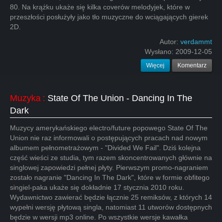
80. Na krążku ukaże się kilka coverów melodyjek, które w
przeszłości posłużyły jako tło muzyczne do wciągających gierek
2D.
Autor:
verdammt
Wysłano:
2009-12-05
Więcej
Komentarz
Muzyka
:
State Of The Union - Dancing In The
Dark
Muzycy amerykańskiego electro/future popowego State Of The
Union nie raz informowali o postępujących pracach nad nowym
albumem pełnometrażowym - "Divided We Fail". Dziś kolejna
część wieści ze studia, tym razem skoncentrowanych głównie na
singlowej zapowiedzi pełnej płyty. Pierwszym promo-nagraniem
zostało nagranie "Dancing In The Dark", które w formie obfitego
singiel-paka ukaże się dokładnie 17 stycznia 2010 roku.
Wydawnictwo zawierać będzie łącznie 25 remiksów, z których 14
wypełni wersję płytową singla, natomiast 11 utworów dostępnych
będzie w wersji mp3 online. Po wszystkie wersje kawałka