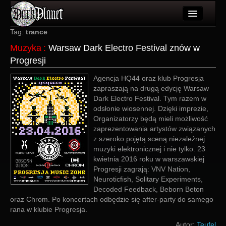
Artykuły
Tag:
trance
Muzyka
:
Warsaw Dark Electro Festival znów w
Użytkownicy
Progresji
Wydarzenia
Agencja HQ44 oraz klub Progresja
zapraszają na drugą edycję Warsaw
Galeria
Dark Electro Festival. Tym razem w
odsłonie wiosennej. Dzięki imprezie,
Forum
Organizatorzy będą mieli możliwość
zaprezentowania artystów związanych
Więcej
z szeroko pojętą sceną niezależnej
muzyki elektronicznej i nie tylko. 23
Login
kwietnia 2016 roku w warszawskiej
Progresji zagrają: VNV Nation,
Neuroticfish, Solitary Experiments,
Decoded Feedback, Beborn Beton
oraz Chrom. Po koncertach odbędzie się after-party do samego
rana w klubie Progresja.
Autor:
Teufel