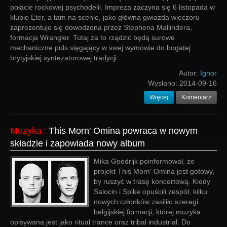
połacie rockowej psychodelii. Impreza zaczyna się 6 listopada w
klubie Eter, a tam na scenie, jako główna gwiazda wieczoru
zaprezentuje się dowodzona przez Stephena Mallindera,
formacja Wrangler. Tutaj za to rządzić będą surowe
mechaniczne puls sięgający w swej wymowie do bogatej
brytyjskiej syntezatorowej tradycji.
Autor:
Ignor
Wysłano:
2014-09-16
Więcej
Komentarz
Muzyka
:
This Morn' Omina powraca w nowym
składzie i zapowiada nowy album
Mika Goedrijk poinformował, że
projekt This Morn' Omina jest gotowy,
by ruszyć w trasę koncertową. Kiedy
Salocin i Spike opuścili zespół, kilku
nowych członków zasiliło szeregi
belgijskiej formacji, której muzyka
opisywana jest jako ritual trance oraz tribal industrial. Do