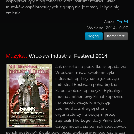
współpracujący z nią tancerze oraz instrumentaliści. Skład
muzyków współpracujących z grupą nie jest stały i ciągle się
zmienia.
Autor:
Teufel
Wysłano:
2014-10-07
Więcej
Komentarz
Muzyka
:
Wrocław Industrial Festiwal 2014
Jak co roku na początku listopada we
Wrocławiu rusza święto muzyki
industrialnej. Trzynasta już edycja
Industrial Festiwalu pełna będzie
klaustrofobicznej muzyki. Rytualny i
mocno ambientowy klimat zapewnić
ma przede wszystkim występ
Lustmorda. Z drugiej strony
organizatorzy na swoją imprezę
zaprosili The Legendary Pinks Dots.
Czego można się po nich spodziewać
po ich występie? Z całą pewnością wielobarwnej podróży przez