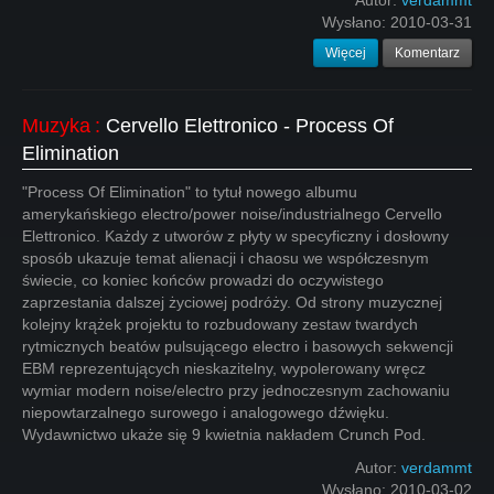
Autor:
verdammt
Wysłano:
2010-03-31
Więcej
Komentarz
Muzyka
:
Cervello Elettronico - Process Of
Elimination
"Process Of Elimination" to tytuł nowego albumu
amerykańskiego electro/power noise/industrialnego Cervello
Elettronico. Każdy z utworów z płyty w specyficzny i dosłowny
sposób ukazuje temat alienacji i chaosu we współczesnym
świecie, co koniec końców prowadzi do oczywistego
zaprzestania dalszej życiowej podróży. Od strony muzycznej
kolejny krążek projektu to rozbudowany zestaw twardych
rytmicznych beatów pulsującego electro i basowych sekwencji
EBM reprezentujących nieskazitelny, wypolerowany wręcz
wymiar modern noise/electro przy jednoczesnym zachowaniu
niepowtarzalnego surowego i analogowego dźwięku.
Wydawnictwo ukaże się 9 kwietnia nakładem Crunch Pod.
Autor:
verdammt
Wysłano:
2010-03-02