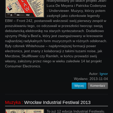
reaktywowany po latach projekt Jean-
Luca De Meyera i Patricka Codenysa
- Underviewer. Muzycy, którzy potem
zasłynęli jako członkowie legendy
EBM – Front 242, postanowili wskrzesić swój pierwszy zespół w
poszukiwaniu tego, co odczuwali w przeszłości tworząc swoją
debiutancką elektronikę na starych syntezatorach. Dodatkowo
ujrzymy Philip'a Best'a, który jest zaangażowany w kreowanie
najbardziej radykalnych form muzycznych w różnych odsłonach.
Były członek Whitehouse – najsłynniejszej formacji power
electronics, jest znany z kolaboracji z takimi tuzami noise, jak
Merzbow, Skullflower czy Ramleh, w końcu prowadzi swój
własny, założony przez niego w wieku zaledwie 14 lat projekt
Consumer Electronics.
Autor:
Ignor
Wysłano:
2013-11-04
Więcej
Komentarz
Muzyka
:
Wrocław Industrial Festiwal 2013
To już 12 edycja Industrial Festiwalu.