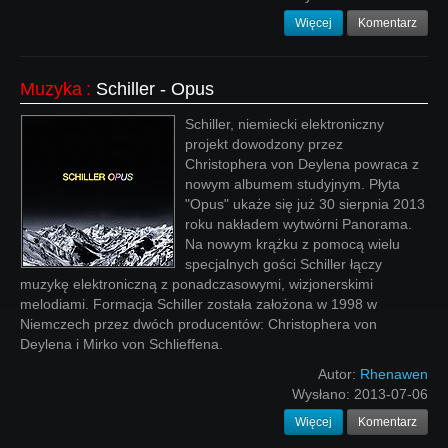
Więcej
Komentarz
Muzyka
:
Schiller - Opus
Schiller, niemiecki elektroniczny
projekt dowodzony przez
Christophera von Deylena powraca z
nowym albumem studyjnym. Płyta
"Opus" ukaże się już 30 sierpnia 2013
roku nakładem wytwórni Panorama.
Na nowym krążku z pomocą wielu
specjalnych gości Schiller łączy
muzykę elektroniczną z ponadczasowymi, wizjonerskimi
melodiami. Formacja Schiller została założona w 1998 w
Niemczech przez dwóch producentów: Christophera von
Deylena i Mirko von Schlieffena.
Autor:
Rhenawen
Wysłano:
2013-07-06
Więcej
Komentarz