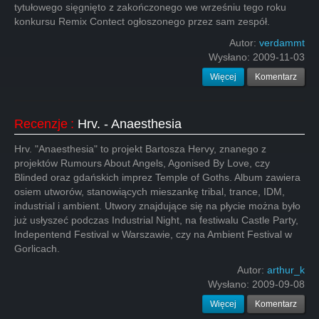
tytułowego sięgnięto z zakończonego we wrześniu tego roku
konkursu Remix Contect ogłoszonego przez sam zespół.
Autor:
verdammt
Wysłano:
2009-11-03
Więcej
Komentarz
Recenzje
:
Hrv. - Anaesthesia
Hrv. "Anaesthesia" to projekt Bartosza Hervy, znanego z
projektów Rumours About Angels, Agonised By Love, czy
Blinded oraz gdańskich imprez Temple of Goths. Album zawiera
osiem utworów, stanowiących mieszankę tribal, trance, IDM,
industrial i ambient. Utwory znajdujące się na płycie można było
już usłyszeć podczas Industrial Night, na festiwalu Castle Party,
Indepentend Festival w Warszawie, czy na Ambient Festival w
Gorlicach.
Autor:
arthur_k
Wysłano:
2009-09-08
Więcej
Komentarz