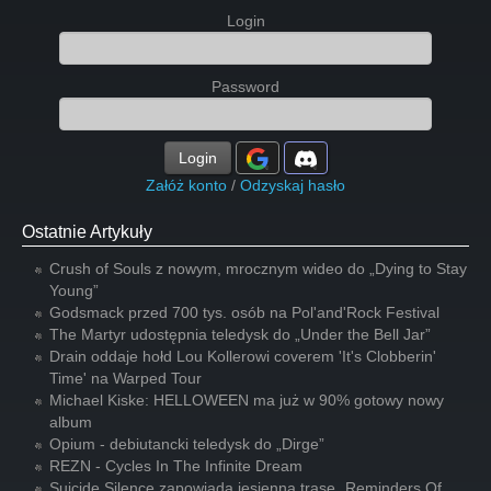
Login
Password
Login
Załóż konto
/
Odzyskaj hasło
Ostatnie Artykuły
Crush of Souls z nowym, mrocznym wideo do „Dying to Stay
Young”
Godsmack przed 700 tys. osób na Pol'and'Rock Festival
The Martyr udostępnia teledysk do „Under the Bell Jar”
Drain oddaje hołd Lou Kollerowi coverem 'It's Clobberin'
Time' na Warped Tour
Michael Kiske: HELLOWEEN ma już w 90% gotowy nowy
album
Opium - debiutancki teledysk do „Dirge”
REZN - Cycles In The Infinite Dream
Suicide Silence zapowiada jesienną trasę „Reminders Of