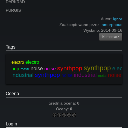
DARKRAD
PURGIST
Autor:
Ignor
Zaakceptowane przez:
amorphous
Wysłano:
2014-09-16
Komentarz
Tags
electro
electro
synthpop
synthpop
electr
noise
noise
pop
metal
synthpop
industrial
industrial
noise
no
noise
metal
Ocena
Średnia ocena:
0
Oceny:
0
Login