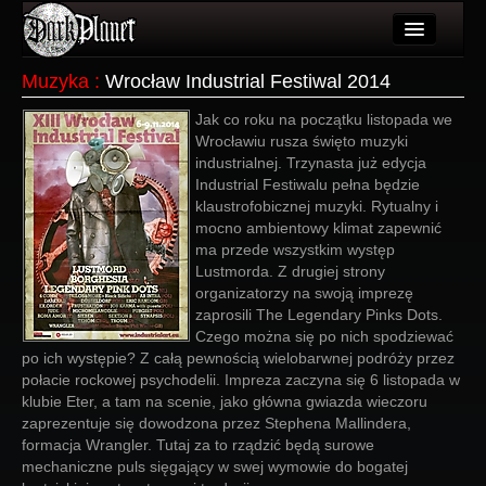
Artykuły
Muzyka
:
Wrocław Industrial Festiwal 2014
Użytkownicy
Jak co roku na początku listopada we
Wrocławiu rusza święto muzyki
Wydarzenia
industrialnej. Trzynasta już edycja
Industrial Festiwalu pełna będzie
Galeria
klaustrofobicznej muzyki. Rytualny i
mocno ambientowy klimat zapewnić
Forum
ma przede wszystkim występ
Lustmorda. Z drugiej strony
Więcej
organizatorzy na swoją imprezę
zaprosili The Legendary Pinks Dots.
Login
Czego można się po nich spodziewać
po ich występie? Z całą pewnością wielobarwnej podróży przez
połacie rockowej psychodelii. Impreza zaczyna się 6 listopada w
klubie Eter, a tam na scenie, jako główna gwiazda wieczoru
zaprezentuje się dowodzona przez Stephena Mallindera,
formacja Wrangler. Tutaj za to rządzić będą surowe
mechaniczne puls sięgający w swej wymowie do bogatej