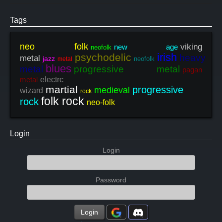
Tags
neo folk
viking
new age
neofolk
irish
psychodelic
heavy
metal
jazz
neofolk
metal
blues
metal
progressive metal
pagan
metal
electrc
martial
progressive
medieval
wizard
rock
folk rock
rock
neo-folk
Login
Login
Password
Login