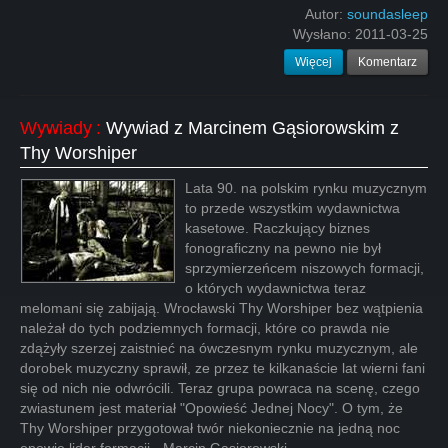
Autor:
soundasleep
Wysłano:
2011-03-25
Więcej
Komentarz
Wywiady
:
Wywiad z Marcinem Gąsiorowskim z
Thy Worshiper
Lata 90. na polskim rynku muzycznym
to przede wszystkim wydawnictwa
kasetowe. Raczkujący biznes
fonograficzny na pewno nie był
sprzymierzeńcem niszowych formacji,
o których wydawnictwa teraz
melomani się zabijają. Wrocławski Thy Worshiper bez wątpienia
należał do tych podziemnych formacji, które co prawda nie
zdążyły szerzej zaistnieć na ówczesnym rynku muzycznym, ale
dorobek muzyczny sprawił, ze przez te kilkanaście lat wierni fani
się od nich nie odwrócili. Teraz grupa powraca na scenę, czego
zwiastunem jest materiał "Opowieść Jednej Nocy". O tym, że
Thy Worshiper przygotował twór niekoniecznie na jedną noc