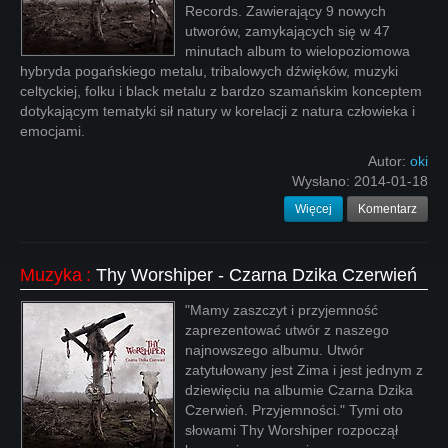
Records. Zawierający 9 nowych
utworów, zamykających się w 47
minutach album to wielopoziomowa
hybryda pogańskiego metalu, tribalowych dźwięków, muzyki
celtyckiej, folku i black metalu z bardzo szamańskim konceptem
dotykającym tematyki sił natury w korelacji z natura człowieka i
emocjami.
Autor:
oki
Wysłano:
2014-01-18
Więcej
Komentarz
Muzyka
:
Thy Worshiper - Czarna Dzika Czerwień
"Mamy zaszczyt i przyjemność
zaprezentować utwór z naszego
najnowszego albumu. Utwór
zatytułowany jest Zima i jest jednym z
dziewięciu na albumie Czarna Dzika
Czerwień. Przyjemności." Tymi oto
słowami Thy Worshiper rozpoczął