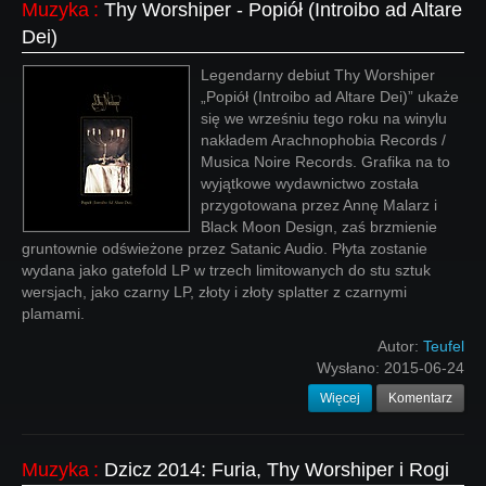
Muzyka
:
Thy Worshiper - Popiół (Introibo ad Altare
Dei)
Legendarny debiut Thy Worshiper
„Popiół (Introibo ad Altare Dei)” ukaże
się we wrześniu tego roku na winylu
nakładem Arachnophobia Records /
Musica Noire Records. Grafika na to
wyjątkowe wydawnictwo została
przygotowana przez Annę Malarz i
Black Moon Design, zaś brzmienie
gruntownie odświeżone przez Satanic Audio. Płyta zostanie
wydana jako gatefold LP w trzech limitowanych do stu sztuk
wersjach, jako czarny LP, złoty i złoty splatter z czarnymi
plamami.
Autor:
Teufel
Wysłano:
2015-06-24
Więcej
Komentarz
Muzyka
:
Dzicz 2014: Furia, Thy Worshiper i Rogi