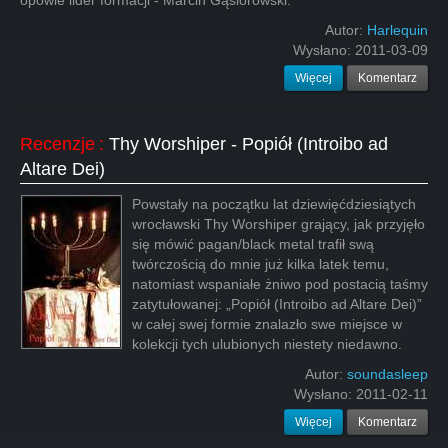
opowie lider formacji - Marcin Gąsiorowski.
Autor:
Harlequin
Wysłano:
2011-03-09
Więcej
Komentarz
Recenzje
:
Thy Worshiper - Popiół (Introibo ad
Altare Dei)
Powstały na początku lat dziewięćdziesiątych
wrocławski Thy Worshiper grający, jak przyjęło
się mówić pagan/black metal trafił swą
twórczością do mnie już kilka latek temu,
natomiast wspaniałe żniwo pod postacią taśmy
zatytułowanej: „Popiół (Introibo ad Altare Dei)”
w całej swej formie znalazło swe miejsce w
kolekcji tych ulubionych niestety niedawno.
Autor:
soundasleep
Wysłano:
2011-02-11
Więcej
Komentarz