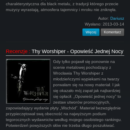
charakterystyczna dla black metalu, z tradycji którego przecie
muzycy wyrastają, atmosfera tajemnicy i mroku nie zniknęła.
Autor:
Dariusz
Wysłano:
2013-03-14
Więcej
Komentarz
Recenzje
:
Thy Worshiper - Opowieść Jednej Nocy
Gdy tylko pojawił się ponownie na
scenie metalowej pochodzący z
Wrocławia Thy Worshiper z
młodzieńczymi wypiekami na twarzy
porwałam się na nowy materiał. I jak
się okazało mój zapał jak najbardziej
się opłacił. „Opowieść jednej nocy” to
zestaw utworów promocyjnych,
zapowiadający wydanie płyty „Wschód”. Materiał bezwzględnie
przypieczętował swą obecność na najwyższym podium
tegorocznych wydawnictw według mojego osobistego rankingu.
Potwierdzeń powyższych słów nie trzeba długo poszukiwać.