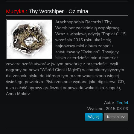
Muzyka
:
Thy Worshiper - Ozimina
Arachnophobia Records i Thy
Worshiper zacieśniają współpracę.
Wraz z winylową edycją "Popiołu", 15
września 2015 roku ukaże się
najnowszy mini album zespołu
zatytułowany "Ozimina". Trwający
blisko czterdzieści minut materiał
zawiera sześć utworów (w tym powtórkę z przeszłości, czyli
nagrany na nowo "Wśród Cieni i Mgieł") w charakterystycznym
dla zespołu stylu, do którego tym razem wpuszczono więcej
świeżego powietrza. Płyta zostanie wydana jako digisleeve CD,
a za całość oprawy graficznej odpowiada wokalistka zespołu,
Anna Malarz.
Autor:
Teufel
Wysłano:
2015-08-03
Więcej
Komentarz