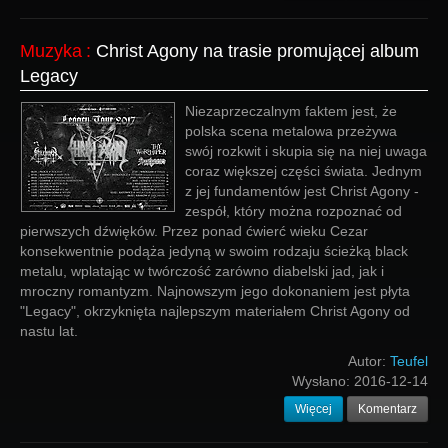
Muzyka
:
Christ Agony na trasie promującej album
Legacy
Niezaprzeczalnym faktem jest, że
polska scena metalowa przeżywa
swój rozkwit i skupia się na niej uwaga
coraz większej części świata. Jednym
z jej fundamentów jest Christ Agony -
zespół, który można rozpoznać od
pierwszych dźwięków. Przez ponad ćwierć wieku Cezar
konsekwentnie podąża jedyną w swoim rodzaju ścieżką black
metalu, wplatając w twórczość zarówno diabelski jad, jak i
mroczny romantyzm. Najnowszym jego dokonaniem jest płyta
"Legacy", okrzyknięta najlepszym materiałem Christ Agony od
nastu lat.
Autor:
Teufel
Wysłano:
2016-12-14
Więcej
Komentarz