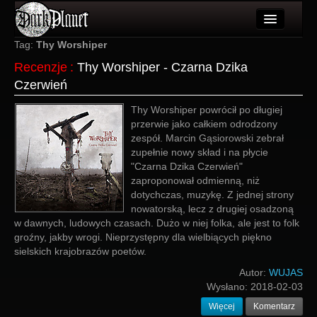
Artykuły
Tag:
Thy Worshiper
Recenzje
:
Thy Worshiper - Czarna Dzika
Użytkownicy
Czerwień
Wydarzenia
Thy Worshiper powrócił po długiej
przerwie jako całkiem odrodzony
Galeria
zespół. Marcin Gąsiorowski zebrał
zupełnie nowy skład i na płycie
Forum
"Czarna Dzika Czerwień"
zaproponował odmienną, niż
Więcej
dotychczas, muzykę. Z jednej strony
nowatorską, lecz z drugiej osadzoną
Login
w dawnych, ludowych czasach. Dużo w niej folka, ale jest to folk
groźny, jakby wrogi. Nieprzystępny dla wielbiących piękno
sielskich krajobrazów poetów.
Autor:
WUJAS
Wysłano:
2018-02-03
Więcej
Komentarz