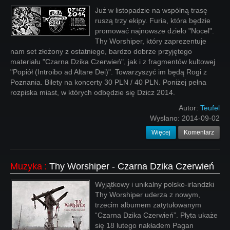
Już w listopadzie na wspólną trasę
ruszą trzy ekipy. Furia, która będzie
promować najnowsze dzieło "Nocel".
Thy Worshiper, który zaprezentuje
nam set złożony z ostatniego, bardzo dobrze przyjętego
materiału "Czarna Dzika Czerwień", jak i z fragmentów kultowej
"Popiół (Introibo ad Altare Dei)". Towarzyszyć im będą Rogi z
Poznania. Bilety na koncerty 30 PLN / 40 PLN. Poniżej pełna
rozpiska miast, w których odbędzie się Dzicz 2014.
Autor:
Teufel
Wysłano:
2014-09-02
Więcej
Komentarz
Muzyka
:
Thy Worshiper - Czarna Dzika Czerwień
Wyjątkowy i unikalny polsko-irlandzki
Thy Worshiper uderza z nowym,
trzecim albumem zatytułowanym
“Czarna Dzika Czerwień”. Płyta ukaże
się 18 lutego nakładem Pagan