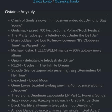
Załóż konto
/
Odzyskaj hasło
Ostatnie Artykuły
Crush of Souls z nowym, mrocznym wideo do „Dying to Stay
Young”
Godsmack przed 700 tys. osób na Pol'and'Rock Festival
The Martyr udostępnia teledysk do „Under the Bell Jar”
Drain oddaje hołd Lou Kollerowi coverem 'It's Clobberin'
Time' na Warped Tour
Michael Kiske: HELLOWEEN ma już w 90% gotowy nowy
album
Opium - debiutancki teledysk do „Dirge”
REZN - Cycles In The Infinite Dream
Suicide Silence zapowiada jesienną trasę „Reminders Of
Hell Tour”
Bleached - Blood Moon
Gene Loves Jezebel wydają winyl na 40. rocznicę albumu
„Discover”
Theory of a Deadman zapowiada EP Part 1: Funeral Songs
Język nocy oraz Rzeźbię w słowach - Ursula K. Le Guin
Black Marble z intymnym teledyskiem do „Anything”
Analog Dance powraca z mrocznym singlem „Fall Apart”