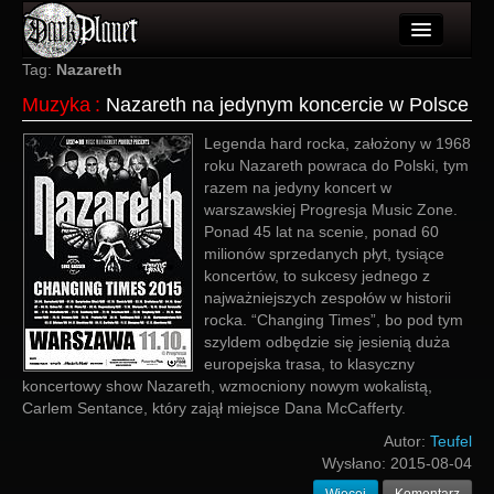
Artykuły
Tag:
Nazareth
Muzyka
:
Nazareth na jedynym koncercie w Polsce
Użytkownicy
Legenda hard rocka, założony w 1968
Wydarzenia
roku Nazareth powraca do Polski, tym
razem na jedyny koncert w
Galeria
warszawskiej Progresja Music Zone.
Ponad 45 lat na scenie, ponad 60
Forum
milionów sprzedanych płyt, tysiące
koncertów, to sukcesy jednego z
Więcej
najważniejszych zespołów w historii
rocka. “Changing Times”, bo pod tym
Login
szyldem odbędzie się jesienią duża
europejska trasa, to klasyczny
koncertowy show Nazareth, wzmocniony nowym wokalistą,
Carlem Sentance, który zajął miejsce Dana McCafferty.
Autor:
Teufel
Wysłano:
2015-08-04