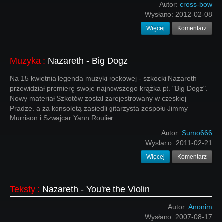
Autor:
cross-bow
Wysłano:
2012-02-08
Więcej
Komentarz
Muzyka
:
Nazareth - Big Dogz
Na 15 kwietnia legenda muzyki rockowej - szkocki Nazareth
przewidział premierę swoje najnowszego krążka pt. "Big Dogz".
Nowy materiał Szkotów został zarejestrowany w czeskiej
Pradze, a za konsoletą zasiedli gitarzysta zespołu Jimmy
Murrison i Szwajcar Yann Roulier.
Autor:
Sumo666
Wysłano:
2011-02-21
Więcej
Komentarz
Teksty
:
Nazareth - You're the Violin
Autor:
Anonim
Wysłano:
2007-08-17