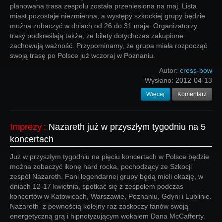
planowana trasa zespołu została przeniesiona na maj. Lista
miast pozostaje niezmienna, a występy szkockiej grupy będzie
można zobaczyć w dniach od 26 do 31 maja. Organizatorzy
trasy podkreślają także, że bilety dotychczas zakupione
zachowują ważność. Przypominamy, że grupa miała rozpocząć
swoją trasę po Polsce już wczoraj w Poznaniu.
Autor:
cross-bow
Wysłano:
2012-04-13
Więcej
Komentarz
Imprezy
:
Nazareth już w przyszłym tygodniu na 5
koncertach
Już w przyszłym tygodniu na pięciu koncertach w Polsce będzie
można zobaczyć ikonę hard rocka, pochodzący ze Szkocji
zespół Nazareth. Fani legendarnej grupy będą mieli okazję, w
dniach 12-17 kwietnia, spotkać się z zespołem podczas
koncertów w Katowicach, Warszawie, Poznaniu, Gdyni i Lublinie.
Nazareth z pewnością kolejny raz zaskoczy fanów swoją
energetyczną grą i hipnotyzującym wokalem Dana McCafferty.