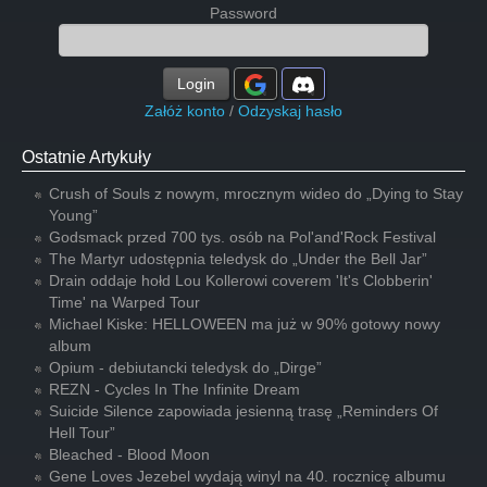
Password
Login
Załóż konto
/
Odzyskaj hasło
Ostatnie Artykuły
Crush of Souls z nowym, mrocznym wideo do „Dying to Stay
Young”
Godsmack przed 700 tys. osób na Pol'and'Rock Festival
The Martyr udostępnia teledysk do „Under the Bell Jar”
Drain oddaje hołd Lou Kollerowi coverem 'It's Clobberin'
Time' na Warped Tour
Michael Kiske: HELLOWEEN ma już w 90% gotowy nowy
album
Opium - debiutancki teledysk do „Dirge”
REZN - Cycles In The Infinite Dream
Suicide Silence zapowiada jesienną trasę „Reminders Of
Hell Tour”
Bleached - Blood Moon
Gene Loves Jezebel wydają winyl na 40. rocznicę albumu