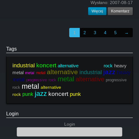
Wysłano:
2007-08-17
Więcej
Komentarz
1
2
3
4
5
→
Tags
koncert
industrial
alternative rock
heavy
alternative
jazz
industrial
metal
heavy
metal
metal
metal
alternative
metal
progressive rock
progressive
metal
alternative
rock
jazz
koncert
punk
punk
rock
Login
Login