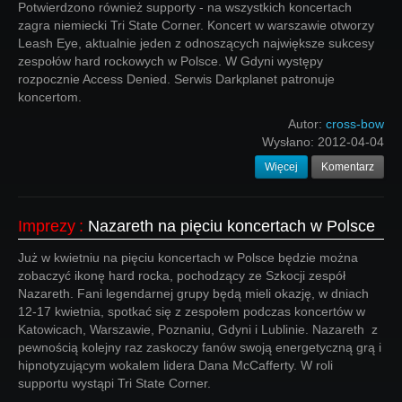
Potwierdzono również supporty - na wszystkich koncertach
zagra niemiecki Tri State Corner. Koncert w warszawie otworzy
Leash Eye, aktualnie jeden z odnoszących największe sukcesy
zespołów hard rockowych w Polsce. W Gdyni występy
rozpocznie Access Denied. Serwis Darkplanet patronuje
koncertom.
Autor:
cross-bow
Wysłano:
2012-04-04
Więcej
Komentarz
Imprezy
:
Nazareth na pięciu koncertach w Polsce
Już w kwietniu na pięciu koncertach w Polsce będzie można
zobaczyć ikonę hard rocka, pochodzący ze Szkocji zespół
Nazareth. Fani legendarnej grupy będą mieli okazję, w dniach
12-17 kwietnia, spotkać się z zespołem podczas koncertów w
Katowicach, Warszawie, Poznaniu, Gdyni i Lublinie. Nazareth z
pewnością kolejny raz zaskoczy fanów swoją energetyczną grą i
hipnotyzującym wokalem lidera Dana McCafferty. W roli
supportu wystąpi Tri State Corner.