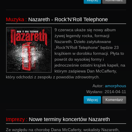
Więcej
Komentarz
Muzyka
:
Nazareth - Rock’N’Roll Telephone
9 czerwca ukaże się nowy album
żywej legendy rocka, formacji
Nazareth. Dzieło zatytułowane
„Rock’N’Roll Telephone” będzie 23
krążkiem w dorobku formacji. Płyta to
powrót do wysokiej formy i
jednocześnie ostatni krążek kapeli, na
którym zaśpiewa Dan McCafferty,
który odchodzi z zespołu z powodów zdrowotnych.
Autor:
amorphous
Wysłano:
2014-04-11
Więcej
Komentarz
Imprezy
:
Nowe terminy koncertów Nazareth
Ze względu na chorobę Dana McCaferty, wokalisty Nazareth,