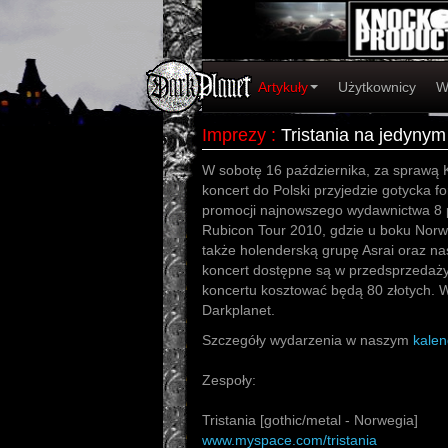
Artykuły
Użytkownicy
W
Imprezy
:
Tristania na jedynym
W sobotę 16 października, za sprawą 
koncert do Polski przyjedzie gotycka f
promocji najnowszego wydawnictwa 8 p
Rubicon Tour 2010, gdzie u boku No
także holenderską grupę Asrai oraz na
koncert dostępne są w przedsprzedaży 
koncertu kosztować będą 80 złotych. 
Darkplanet.
Szczegóły wydarzenia w naszym
kale
Zespoły:
Tristania [gothic/metal - Norwegia]
www.myspace.com/tristania