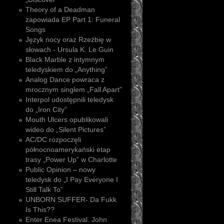
Theory of a Deadman
zapowiada EP Part 1: Funeral
Songs
Język nocy oraz Rzeźbię w
słowach - Ursula K. Le Guin
Black Marble z intymnym
teledyskiem do „Anything”
Analog Dance powraca z
mrocznym singlem „Fall Apart”
Interpol udostępnili teledysk
do „Iron City”
Mouth Ulcers opublikowali
wideo do „Silent Pictures”
AC/DC rozpoczęli
północnoamerykański etap
trasy „Power Up” w Charlotte
Public Opinion – nowy
teledysk do „I Pay Everyone I
Still Talk To”
UNBORN SUFFER- Da Fukk
Is This??
Enter Enea Festival. John