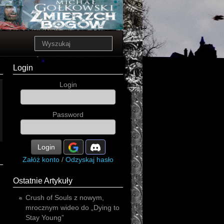
Login
Login
Password
Login
Załóż konto
/
Odzyskaj hasło
Ostatnie Artykuły
Crush of Souls z nowym,
mrocznym wideo do „Dying to
Stay Young”