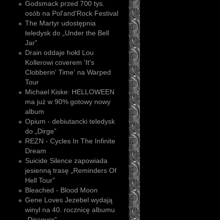
Godsmack przed 700 tys.
osób na Pol'and'Rock Festival
The Martyr udostępnia
teledysk do „Under the Bell
Jar”
Drain oddaje hołd Lou
Kollerowi coverem 'It's
Clobberin' Time' na Warped
Tour
Michael Kiske: HELLOWEEN
ma już w 90% gotowy nowy
album
Opium - debiutancki teledysk
do „Dirge”
REZN - Cycles In The Infinite
Dream
Suicide Silence zapowiada
jesienną trasę „Reminders Of
Hell Tour”
Bleached - Blood Moon
Gene Loves Jezebel wydają
winyl na 40. rocznicę albumu
„Discover”