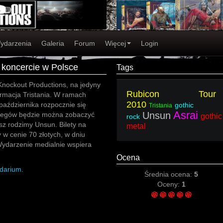
ydarzenia
Galeria
Forum
Więcej
Login
 koncercie w Polsce
Tags
Knockout Productions, na jedyny
Rubicon Tour
ormacja Tristania. W ramach
2010
aździernika rozpocznie się
gothic
Tristania
Asrai
Unsun
rwegów będzie można zobaczyć
gothic
rock
sz rodzimy Unsun. Bilety na
metal
w cenie 70 złotych, w dniu
Wydarzenie medialnie wspiera
Ocena
ndarium
.
Średnia ocena:
5
Oceny:
1