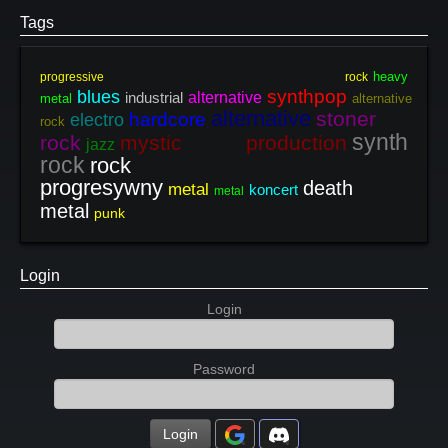
Tags
heavy
progressive rock
synthpop
blues
industrial
alternative
metal
alternative
alternative
stoner
hardcore
electro
rock
synth
rock
mystic production
jazz
rock
rock
progresywny
death
metal
koncert
metal
metal
punk
Login
Login
Password
Login