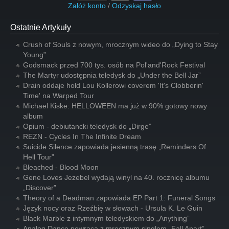
Załóż konto
/
Odzyskaj hasło
Ostatnie Artykuły
Crush of Souls z nowym, mrocznym wideo do „Dying to Stay
Young”
Godsmack przed 700 tys. osób na Pol'and'Rock Festival
The Martyr udostępnia teledysk do „Under the Bell Jar”
Drain oddaje hołd Lou Kollerowi coverem 'It's Clobberin'
Time' na Warped Tour
Michael Kiske: HELLOWEEN ma już w 90% gotowy nowy
album
Opium - debiutancki teledysk do „Dirge”
REZN - Cycles In The Infinite Dream
Suicide Silence zapowiada jesienną trasę „Reminders Of
Hell Tour”
Bleached - Blood Moon
Gene Loves Jezebel wydają winyl na 40. rocznicę albumu
„Discover”
Theory of a Deadman zapowiada EP Part 1: Funeral Songs
Język nocy oraz Rzeźbię w słowach - Ursula K. Le Guin
Black Marble z intymnym teledyskiem do „Anything”
Analog Dance powraca z mrocznym singlem „Fall Apart”