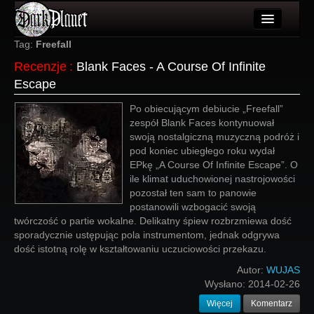
Artykuły
Tag:
Freefall
Recenzje
:
Blank Faces - A Course Of Infinite
Użytkownicy
Escape
Wydarzenia
Po obiecującym debiucie „Freefall”
zespół Blank Faces kontynuował
Galeria
swoją nostalgiczną muzyczną podróż i
pod koniec ubiegłego roku wydał
Forum
EPkę „A Course Of Infinite Escape”. O
ile klimat uduchowionej nastrojowości
Więcej
pozostał ten sam to panowie
postanowili wzbogacić swoją
Login
twórczość o partie wokalne. Delikatny śpiew rozbrzmiewa dość
sporadycznie ustępując pola instrumentom, jednak odgrywa
dość istotną rolę w kształtowaniu uczuciowości przekazu.
Autor:
WUJAS
Wysłano:
2014-02-26
Więcej
Komentarz