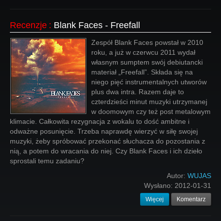
Recenzje
:
Blank Faces - Freefall
Zespół Blank Faces powstał w 2010
roku, a już w czerwcu 2011 wydał
własnym sumptem swój debiutancki
materiał „Freefall”. Składa się na
niego pięć instrumentalnych utworów
plus dwa intra. Razem daje to
czterdzieści minut muzyki utrzymanej
w doomowym czy też post metalowym
klimacie. Całkowita rezygnacja z wokalu to dość ambitne i
odważne posunięcie. Trzeba naprawdę wierzyć w siłę swojej
muzyki, żeby spróbować przekonać słuchacza do pozostania z
nią, a potem do wracania do niej. Czy Blank Faces i ich dzieło
sprostali temu zadaniu?
Autor:
WUJAS
Wysłano:
2012-01-31
Więcej
Komentarz