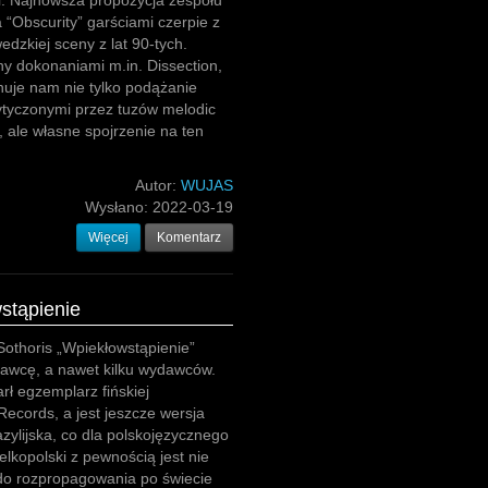
i. Najnowsza propozycja zespołu
 “Obscurity” garściami czerpie z
dzkiej sceny z lat 90-tych.
y dokonaniami m.in. Dissection,
uje nam nie tylko podążanie
ytyczonymi przez tuzów melodic
, ale własne spojrzenie na ten
Autor:
WUJAS
Wysłano:
2022-03-19
Więcej
Komentarz
stąpienie
Sothoris „Wpiekłowstąpienie”
dawcę, a nawet kilku wydawców.
rł egzemplarz fińskiej
Records, a jest jeszcze wersja
azylijska, co dla polskojęzycznego
elkopolski z pewnością jest nie
do rozpropagowania po świecie