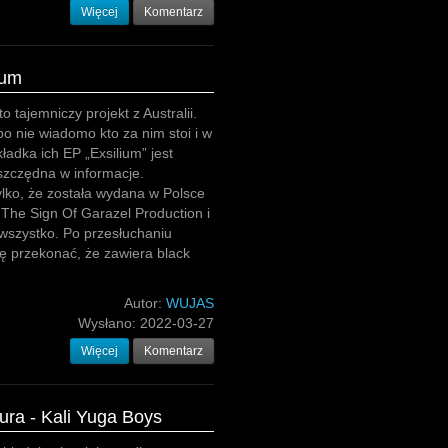
Więcej
Komentarz
ium
to tajemniczy projekt z Australii.
bo nie wiadomo kto za nim stoi i w
ładka ich EP „Exsilium” jest
szczędna w informacje.
lko, że została wydana w Polsce
The Sign Of Garazel Production i
 wszystko. Po przesłuchaniu
ę przekonać, że zawiera black
Autor:
WUJAS
Wysłano:
2022-03-27
Więcej
Komentarz
ura - Kali Yuga Boys