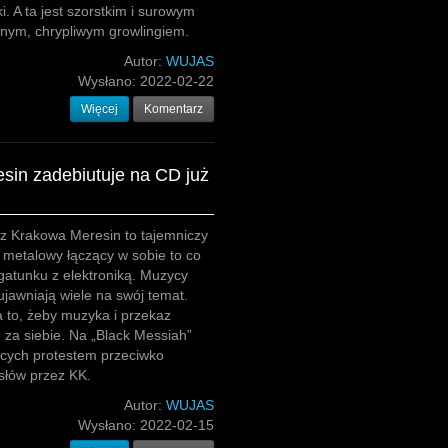
i. A ta jest szorstkim i surowym
nym, chrypliwym growlingiem.
Autor:
WUJAS
Wysłano:
2022-02-22
Więcej
Komentarz
sin zadebiutuje na CD już
z Krakowa Meresin to tajemniczy
k metalowy łączący w sobie to co
gatunku z elektroniką. Muzycy
 ujawniają wiele na swój temat.
 to, żeby muzyka i przekaz
za siebie. Na „Black Messiah”
ących protestem przeciwko
ysłów przez KK.
Autor:
WUJAS
Wysłano:
2022-02-15