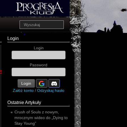
Login
Login
Password
erty
power
Login
Załóż konto
/
Odzyskaj hasło
Ostatnie Artykuły
Crush of Souls z nowym,
mrocznym wideo do „Dying to
power
Stay Young”