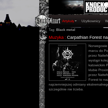
Artykuły
Użytkownicy
W
Tag:
Black metal
Muzyka
:
Carpathian Forest na
Norwegowie 
marcu do Po
przez Nattef
wystąpi kole
katowickim 
klubie Proxi
przez Nattef
Forest to na
najciemniejszej odmiany ekstremalneg
szczególnie nie trzeba.