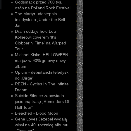
Godsmack przed 700 tys.
osób na Pol'and'Rock Festival
The Martyr udostępnia
teledysk do „Under the Bell
Jar”
Drain oddaje hołd Lou
Kollerowi coverem 'It's
Clobberin' Time' na Warped
Tour
Michael Kiske: HELLOWEEN
ma już w 90% gotowy nowy
album
Opium - debiutancki teledysk
do „Dirge”
REZN - Cycles In The Infinite
Dream
Suicide Silence zapowiada
jesienną trasę „Reminders Of
Hell Tour”
Bleached - Blood Moon
Gene Loves Jezebel wydają
winyl na 40. rocznicę albumu
„Discover”