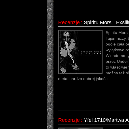
Recenzje
:
Spiritu Mors - Exsil
Spiritu Mors 
Tajemniczy, 
ogóle cała ok
wyjątkowo o
Widadomo ty
przez Under 
to właściwie
można też si
metal bardzo dobrej jakości.
Recenzje
:
Yfel 1710/Martwa A