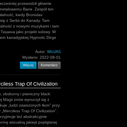
 wcześniej przewodził głównie
 metalowemu Bane. Zespół ten
ałalność, kiedy Bronislav
się z Serbii do Kanady. Tam
łalność z nowymi muzykami i tam
 Тишина jako projekt solowy. W
em kanadyjskiej Hypnotic Dirge
Autor:
WUJAS
Wysłano:
2022-08-01
Więcej
Komentarz
iless Trap Of Civilization
y, obskurny i piwniczny black
j Magii znów wynurzył się z
akuje „ludzi zawszonych tłum” przy
„Merciless Trap Of Civilization”.
zyjmuje też abstrakcyjnie
ormę wizualną jakiejś poplątanej