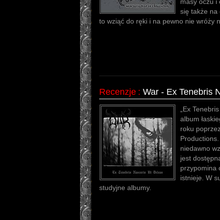
masy oczu i 
się także na
to wziąć do ręki i na pewno nie wróży 
Recenzje
:
War - Ex Tenebris 
„Ex Tenebris
album łaskie
roku poprze
Productions.
niedawno wz
jest dostępn
przypomina o
istnieje. W 
studyjne albumy.