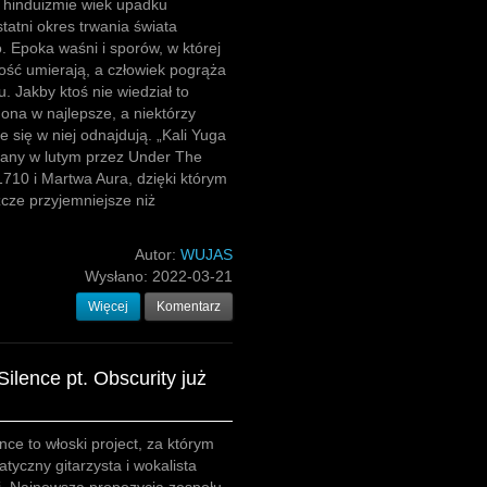
w hinduizmie wiek upadku
statni okres trwania świata
. Epoka waśni i sporów, w której
ość umierają, a człowiek pogrąża
. Jakby ktoś nie wiedział to
 ona w najlepsze, a niektórzy
e się w niej odnajdują. „Kali Yuga
dany w lutym przez Under The
 1710 i Martwa Aura, dzięki którym
zcze przyjemniejsze niż
Autor:
WUJAS
Wysłano:
2022-03-21
Więcej
Komentarz
Silence pt. Obscurity już
ence to włoski project, za którym
atyczny gitarzysta i wokalista