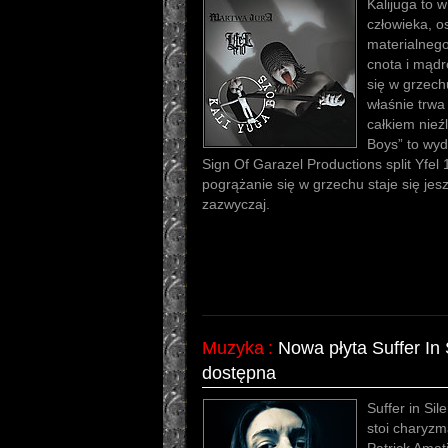
Kalijuga to 
człowieka, o
materialnego
cnota i mądr
się w grzechu
właśnie trwa
całkiem nieźl
Boys” to wy
Sign Of Garazel Productions split Yfel
pogrążanie się w grzechu staje się jes
zazwyczaj.
Muzyka
:
Nowa płyta Suffer In 
dostępna
Suffer in Sil
stoi charyzm