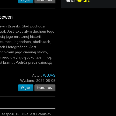
electro
Więcej
Komentarz
metal
Loewen
win Brzeski. Stąd pochodzi
aal. Jest jakby złym duchem tego
ią jego mrocznej historii,
murach, legendach, obeliskach,
ch i fotografiach. Jest
dbiciem jego ciemnej strony,
 jego ukrytą głęboko tajemnicę,
uł brzmi: „Podróż przez dziesiąty
Autor:
WUJAS
Wysłano:
2022-08-05
Więcej
Komentarz
 zespołu Тишина jest Branislav