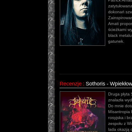
Patrick Amat
zatytułowana
dokonań szwe
Zainspirowan
Amati propon
ścieżkami w
black metalu
gatunek.
Recenzje
:
Sothoris - Wpiekłow
Druga płyta 
znalazła wy
Do mnie dota
Misantropia 
rosyjska i br
zespołu z Wi
lada okazją 