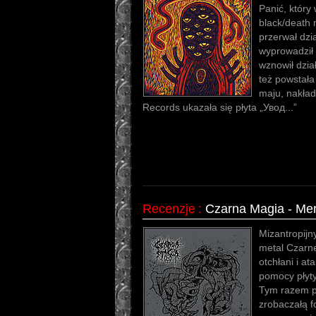
Panić, który
black/death
przerwał dzi
wyprowadził 
wznowił dzia
też powstała
maju, nakład
Records ukazała się płyta „Увод​.​.​.”
Recenzje
:
Czarna Magia - Merc
Mizantropijn
metal Czarne
otchłani i at
pomocy płyty 
Tym razem pr
zrobaczałą f