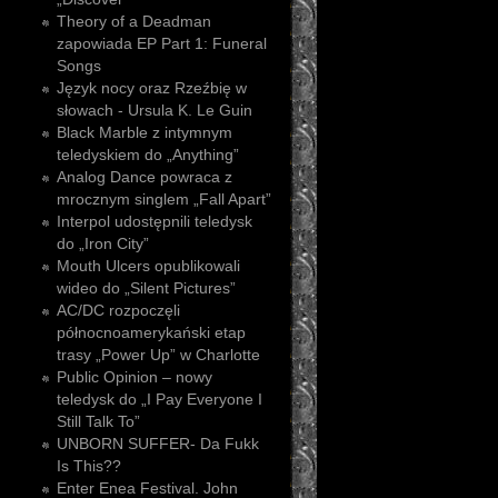
Theory of a Deadman
zapowiada EP Part 1: Funeral
Songs
Język nocy oraz Rzeźbię w
słowach - Ursula K. Le Guin
Black Marble z intymnym
teledyskiem do „Anything”
Analog Dance powraca z
mrocznym singlem „Fall Apart”
Interpol udostępnili teledysk
do „Iron City”
Mouth Ulcers opublikowali
wideo do „Silent Pictures”
AC/DC rozpoczęli
północnoamerykański etap
trasy „Power Up” w Charlotte
Public Opinion – nowy
teledysk do „I Pay Everyone I
Still Talk To”
UNBORN SUFFER- Da Fukk
Is This??
Enter Enea Festival. John