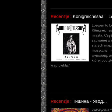
Recenzje
:
Königreichssaal - 
Loewen to Le
Königreichss
miasta. Częśc
zapisanej w 
starych mapa
muzycznym o
wyjawiającym
której podtyt
krąg piekła.”
Recenzje
:
Тишина - Увод...
Założycielem