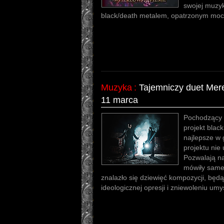
swojej muzyk
black/death metalem, opatrzonym moc
Muzyka
:
Tajemniczy duet Mere
11 marca
Pochodzący 
projekt blac
najlepsze w 
projektu nie
Pozwalają na
mówiły same 
znalazło się dziewięć kompozycji, będ
ideologicznej opresji i zniewoleniu um