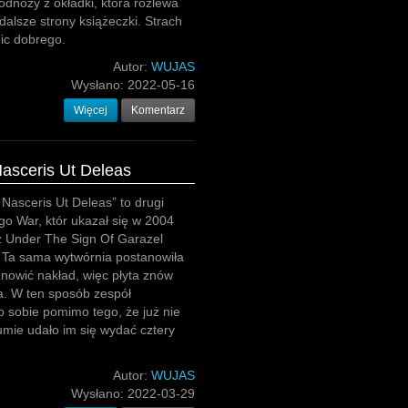
odnóży z okładki, która rozlewa
 dalsze strony książeczki. Strach
nic dobrego.
Autor:
WUJAS
Wysłano:
2022-05-16
Więcej
Komentarz
Nasceris Ut Deleas
 Nasceris Ut Deleas” to drugi
go War, któr ukazał się w 2004
z Under The Sign Of Garazel
 Ta sama wytwórnia postanowiła
nowić nakład, więc płyta znów
a. W ten sposób zespół
 sobie pomimo tego, że już nie
sumie udało im się wydać cztery
Autor:
WUJAS
Wysłano:
2022-03-29