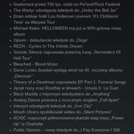
Godsmack przed 700 tys. osób na Pol'and'Rock Festival
The Martyr udostępnia teledysk do „Under the Bell Jar”
Drain oddaje hołd Lou Kollerowi coverem 'It's Clobberin'
Time' na Warped Tour
Michael Kiske: HELLOWEEN ma już w 90% gotowy nowy
album
Opium - debiutancki teledysk do „Dirge”
REZN - Cycles In The Infinite Dream
Suicide Silence zapowiada jesienną trasę „Reminders Of
Hell Tour”
Bleached - Blood Moon
Gene Loves Jezebel wydają winyl na 40. rocznicę albumu
„Discover”
Theory of a Deadman zapowiada EP Part 1: Funeral Songs
Język nocy oraz Rzeźbię w słowach - Ursula K. Le Guin
Black Marble z intymnym teledyskiem do „Anything”
Analog Dance powraca z mrocznym singlem „Fall Apart”
Interpol udostępnili teledysk do „Iron City”
Mouth Ulcers opublikowali wideo do „Silent Pictures”
AC/DC rozpoczęli północnoamerykański etap trasy „Power
Up” w Charlotte
Public Opinion – nowy teledysk do „I Pay Everyone I Still