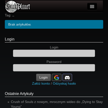
Artykuły
Tag:
..
Użytkownicy
Brak artykułów.
Wydarzenia
Login
Galeria
Login
Forum
Password
Więcej
Login
Login
Załóż konto
/
Odzyskaj hasło
Ostatnie Artykuły
Crush of Souls z nowym, mrocznym wideo do „Dying to Stay
Young”