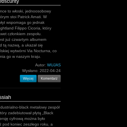
Obscurity
lence to włoski, jednoosobowy
tórym stoi Patrick Amati. W
płyt wspomaga go jednak
ghtland Filippo Cicoria, który
awet członkiem zespołu.
jest już czwartym albumem
 tą nazwą, a ukazał się
skiej wytwórni Via Nocturna, co
nia go w naszym kraju.
Autor:
WUJAS
Wysłano:
2022-04-24
Więcej
Komentarz
ssiah
ndustrialno-black metalowy zespół
tóry zadebiutował płytą „Black
ersję cyfrową można było
ż pod koniec zeszłego roku, a