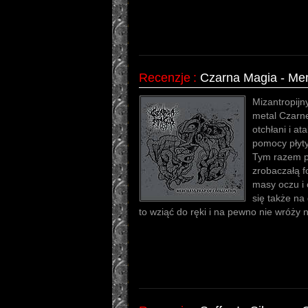
Recenzje
:
Czarna Magia - Merc
Mizantropijn
metal Czarne
otchłani i at
pomocy płyty 
Tym razem pr
zrobaczałą f
masy oczu i 
się także na
to wziąć do ręki i na pewno nie wróży 