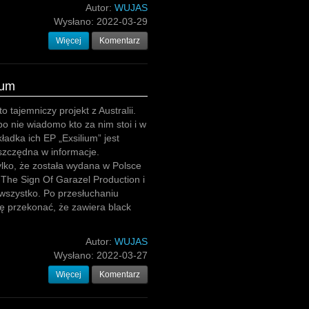
Autor:
WUJAS
Wysłano:
2022-03-29
Więcej
Komentarz
ium
to tajemniczy projekt z Australii.
bo nie wiadomo kto za nim stoi i w
ładka ich EP „Exsilium” jest
szczędna w informacje.
lko, że została wydana w Polsce
The Sign Of Garazel Production i
 wszystko. Po przesłuchaniu
ę przekonać, że zawiera black
Autor:
WUJAS
Wysłano:
2022-03-27
Więcej
Komentarz