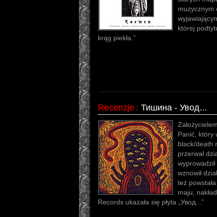
muzycznym o
wyjawiającym
której podtyt
krąg piekła.”
Recenzje
:
Тишина - Увод...
Założycielem
Panić, który
black/death
przerwał dzi
wyprowadził 
wznowił dzia
też powstała
maju, nakład
Records ukazała się płyta „Увод​.​.​.”