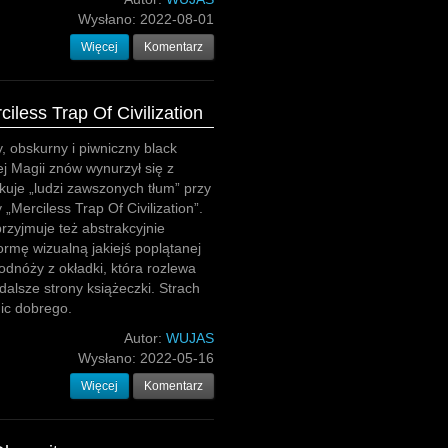
Wysłano:
2022-08-01
Więcej
Komentarz
iless Trap Of Civilization
y, obskurny i piwniczny black
j Magii znów wynurzył się z
akuje „ludzi zawszonych tłum” przy
„Merciless Trap Of Civilization”.
zyjmuje też abstrakcyjnie
ormę wizualną jakiejś poplątanej
odnóży z okładki, która rozlewa
 dalsze strony książeczki. Strach
nic dobrego.
Autor:
WUJAS
Wysłano:
2022-05-16
Więcej
Komentarz