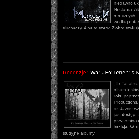
niedawno uk
Nocturna. Al
mrocznych i 
według autor
słuchaczy. A na to szeryf Ziobro szykuj
Recenzje
:
War - Ex Tenebris 
„Ex Tenebris
album łaskie
roku poprze
Productions.
niedawno wz
jest dostępn
przypomina o
istnieje. W 
studyjne albumy.