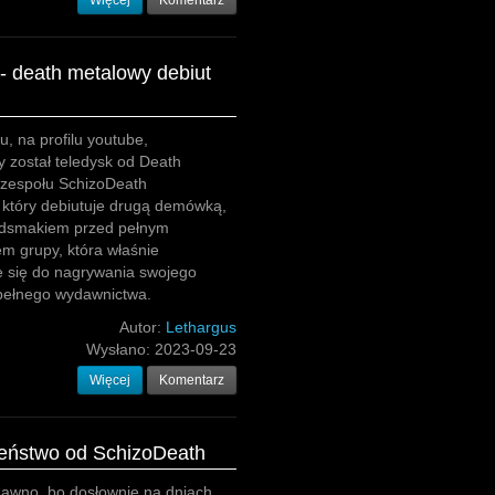
Więcej
Komentarz
- death metalowy debiut
u, na profilu youtube,
 został teledysk od Death
zespołu SchizoDeath
 który debiutuje drugą demówką,
dsmakiem przed pełnym
m grupy, która właśnie
e się do nagrywania swojego
pełnego wydawnictwa.
Autor:
Lethargus
Wysłano:
2023-09-23
Więcej
Komentarz
eństwo od SchizoDeath
dawno, bo dosłownie na dniach