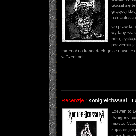
ukazał się t
grającej kla
naleciałości
Co prawda ma
wydany włas
roku, zysku
podziemiu ja
materiał na koncertach gdzie nawet ex
w Czechach.
Recenzje
:
Königreichssaal - 
Loewen to Le
Königreichss
miasta. Częśc
zapisanej w 
starych mapa