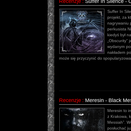
Recenzje
:
Suffer In Silence - 
Suffer In Si
projekt, za k
nagrywaniu 
perkusista Ni
kiedyś był n
„Obscurity” 
wydanym pod
nakładem pol
może się przyczynić do spopularyzowa
Recenzje
:
Meresin - Black Me
Meresin to i
z Krakowa, k
Messiah”. W
posłuchać ju