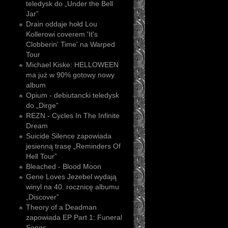
teledysk do „Under the Bell
Jar”
Drain oddaje hołd Lou
Kollerowi coverem 'It's
Clobberin' Time' na Warped
Tour
Michael Kiske: HELLOWEEN
ma już w 90% gotowy nowy
album
Opium - debiutancki teledysk
do „Dirge”
REZN - Cycles In The Infinite
Dream
Suicide Silence zapowiada
jesienną trasę „Reminders Of
Hell Tour”
Bleached - Blood Moon
Gene Loves Jezebel wydają
winyl na 40. rocznicę albumu
„Discover”
Theory of a Deadman
zapowiada EP Part 1: Funeral
Songs