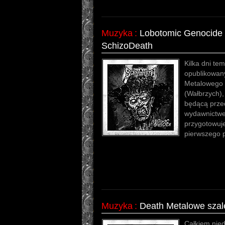
Muzyka
:
Lobotomic Genocide 
SchizoDeath
Kilka dni tem
opublikowany
Metalowego 
(Wałbrzych),
będącą prze
wydawnictwe
przygotowuj
pierwszego 
Muzyka
:
Death Metalowe szal
Całkiem nie