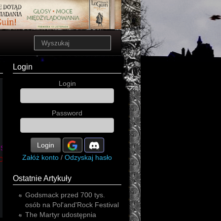
Login
Login
Password
Login
sive
Załóż konto
/
Odzyskaj hasło
o
thrash
Ostatnie Artykuły
Godsmack przed 700 tys.
osób na Pol'and'Rock Festival
The Martyr udostępnia