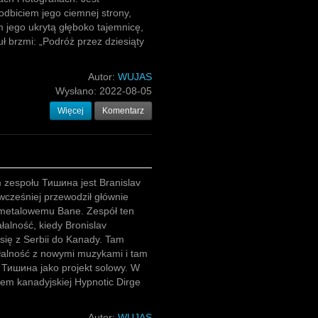
dbiciem jego ciemnej strony,
 jego ukrytą głęboko tajemnicę,
uł brzmi: „Podróż przez dziesiąty
Autor:
WUJAS
Wysłano:
2022-08-05
Więcej
Komentarz
 zespołu Тишина jest Branislav
 wcześniej przewodził głównie
 metalowemu Bane. Zespół ten
ałalność, kiedy Bronislav
się z Serbii do Kanady. Tam
łalność z nowymi muzykami i tam
 Тишина jako projekt solowy. W
em kanadyjskiej Hypnotic Dirge
Autor:
WUJAS