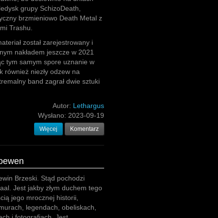
eledysk grupy SchizoDeath,
syczny brzmieniowo Death Metal z
ami Trashu.
teriał został zarejestrowany i
nym nakładem jeszcze w 2021
jąc tym samym spore uznanie w
k również niezły odzew na
tremalny band zagrał dwie sztuki
Autor:
Lethargus
Wysłano:
2023-09-19
Więcej
Komentarz
Loewen
win Brzeski. Stąd pochodzi
aal. Jest jakby złym duchem tego
ią jego mrocznej historii,
murach, legendach, obeliskach,
ch i fotografiach. Jest