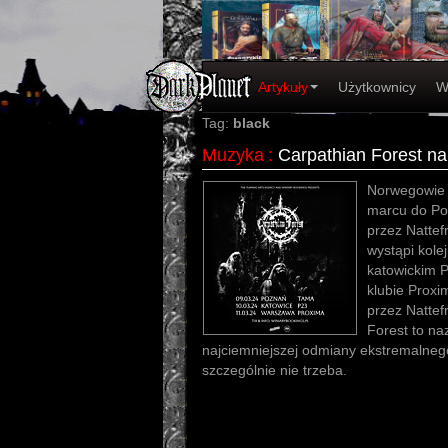
Artykuły
Użytkownicy
W
Tag:
black
Muzyka
:
Carpathian Forest na
Norwegowie 
marcu do Po
przez Nattef
wystąpi kole
katowickim 
klubie Proxi
przez Nattef
Forest to na
najciemniejszej odmiany ekstremalneg
szczególnie nie trzeba.