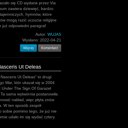
azało się CD wydane przez Via
bum zawiera dziewięć, bardzo
tajemniczych, hymnów, które
ów mogą razić uczucia religijne
e już odpowiedni paragraf.
Autor:
WUJAS
Wysłano:
2022-04-21
Więcej
Komentarz
Nasceris Ut Deleas
 Nasceris Ut Deleas” to drugi
go War, któr ukazał się w 2004
z Under The Sign Of Garazel
 Ta sama wytwórnia postanowiła
nowić nakład, więc płyta znów
a. W ten sposób zespół
 sobie pomimo tego, że już nie
sumie udało im się wydać cztery