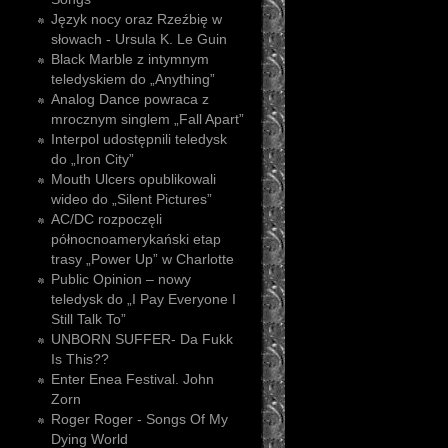
Język nocy oraz Rzeźbię w
słowach - Ursula K. Le Guin
Black Marble z intymnym
teledyskiem do „Anything”
Analog Dance powraca z
mrocznym singlem „Fall Apart”
Interpol udostępnili teledysk
do „Iron City”
Mouth Ulcers opublikowali
wideo do „Silent Pictures”
AC/DC rozpoczęli
północnoamerykański etap
trasy „Power Up” w Charlotte
Public Opinion – nowy
teledysk do „I Pay Everyone I
Still Talk To”
UNBORN SUFFER- Da Fukk
Is This??
Enter Enea Festival. John
Zorn
Roger Roger - Songs Of My
Dying World