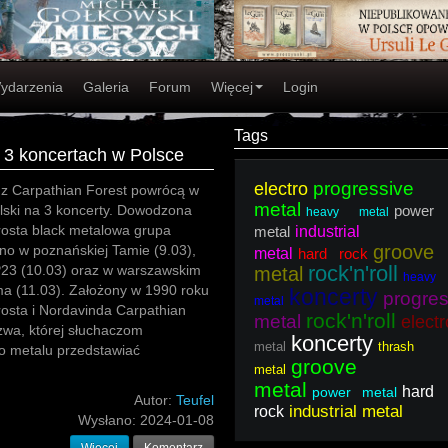
ydarzenia
Galeria
Forum
Więcej
Login
Tags
 3 koncertach w Polsce
progressive
electro
z Carpathian Forest powrócą w
metal
lski na 3 koncerty. Dowodzona
power
heavy metal
rosta black metalowa grupa
metal
industrial
groove
jno w poznańskiej Tamie (9.03),
metal
hard rock
rock'n'roll
P23 (10.03) oraz w warszawskim
metal
heavy
ma (11.03). Założony w 1990 roku
koncerty
progres
metal
rosta i Nordavinda Carpathian
rock'n'roll
metal
electr
zwa, której słuchaczom
koncerty
metal
thrash
o metalu przedstawiać
groove
metal
metal
hard
power metal
Autor:
Teufel
industrial metal
rock
Wysłano:
2024-01-08