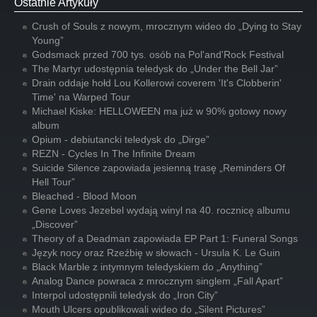
Ostatnie Artykuły
Crush of Souls z nowym, mrocznym wideo do „Dying to Stay
Young”
Godsmack przed 700 tys. osób na Pol'and'Rock Festival
The Martyr udostępnia teledysk do „Under the Bell Jar”
Drain oddaje hołd Lou Kollerowi coverem 'It's Clobberin'
Time' na Warped Tour
Michael Kiske: HELLOWEEN ma już w 90% gotowy nowy
album
Opium - debiutancki teledysk do „Dirge”
REZN - Cycles In The Infinite Dream
Suicide Silence zapowiada jesienną trasę „Reminders Of
Hell Tour”
Bleached - Blood Moon
Gene Loves Jezebel wydają winyl na 40. rocznicę albumu
„Discover”
Theory of a Deadman zapowiada EP Part 1: Funeral Songs
Język nocy oraz Rzeźbię w słowach - Ursula K. Le Guin
Black Marble z intymnym teledyskiem do „Anything”
Analog Dance powraca z mrocznym singlem „Fall Apart”
Interpol udostępnili teledysk do „Iron City”
Mouth Ulcers opublikowali wideo do „Silent Pictures”