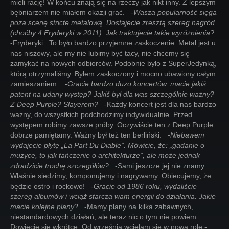
mieli rację! W końcu znają się na rzeczy jak nikt inny. Z lepszym
bębniarzem nie miałem okazji grać.
-Wasza popularność sięga
poza scenę stricte metalową. Dostajecie zresztą szereg nagród
(choćby 4 Fryderyki w 2011). Jak traktujecie takie wyróżnienia?
-Fryderyki...To było bardzo przyjemne zaskoczenie. Metal jest u
nas niszowy, ale my nie lubimy być tacy, nie chcemy się
zamykać na nowych odbiorców. Podobnie było z SuperJedynką,
którą otrzymaliśmy. Byłem zaskoczony i mocno ubawiony całym
zamieszaniem.
-Gracie bardzo dużo koncertów, macie jakiś
patent na udany występ? Jakiś był dla was szczególnie ważny?
Z Deep Purple? Slayerem?
-Każdy koncert jest dla nas bardzo
ważny, do wszystkich podchodzimy indywidualnie. Przed
występem robimy zawsze próby. Oczywiście ten z Deep Purple
dobrze pamiętamy. Ważny był też ten berliński.
-Niebawem
wydajecie płytę „La Part Du Diable”. Mówicie, że: „gadanie o
muzyce, to jak tańczenie o architekturze”, ale może jednak
zdradzicie trochę szczegółów?
-Sami jeszcze jej nie znamy.
Właśnie siedzimy, komponujemy i nagrywamy. Obiecujemy, że
będzie ostro i rockowo!
-Gracie od 1986 roku, wydaliście
szereg albumów i wciąż starcza wam energii do działania. Jakie
macie kolejne plany
? -Mamy plany na kilka zabawnych,
niestandardowych działań, ale teraz nic o tym nie powiem.
Dowiecie się wkrótce. Od września wcielam się w nową rolę -