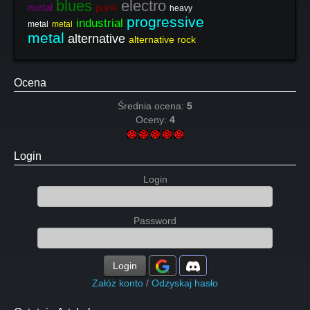
blues
electro
metal
punk
heavy
progressive
industrial
metal
metal
metal
alternative
alternative rock
Ocena
Średnia ocena:
5
Oceny:
4
Login
Login
Password
Login
Załóż konto
/
Odzyskaj hasło