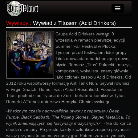
Artykuły
Wywiady
:
Wywiad z Titusem (Acid Drinkers)
Użytkownicy
Grupa Acid Drinkers wystąpi 9
września w ramach pierwszej edycji
Wydarzenia
Summer Fall Festival w Płocku.
Tydzień przed festiwalem lider grupy
Galeria
Titus opowiada o nadchodzącej nowej
płycie. Tomasz „Titus” Pukacki - muzyk,
Forum
kompozytor, wokalista, znany głównie
jako członek zespołu Acid Drinekrs. Od
Więcej
2012 roku współtworzy formację Anti Tank Nun. Grywał również
w Virgin Snatch, Homo Twist i Albert Rosenfield. Pseudonim -
Login
Titus, pochodzi od Tytusa de Zoo - bohatera komiksów Tytus,
Romek i A'Tomek autorstwa Henryka Chmielewskiego.
-W różnym czasie nagrywaliście utwory z repertuaru Deep
Purple, Black Sabbath, The Rolling Stones, Slayer, Metallica. To
wynik zmieniających się fascynacji muzycznych?
-Nie do końca
chodzi o zmiany. Po prostu każdy z członków zespołu przynosił i
wciąż przynosi to co mu w duszy gra. Potem, zaraża tym cały