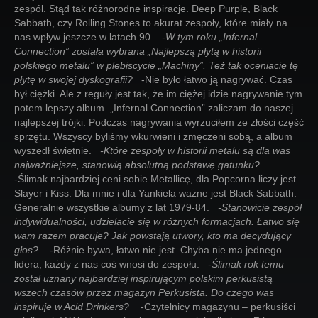
zespól. Stąd tak różnorodne inspiracje. Deep Purple, Black
Sabbath, czy Rolling Stones to akurat zespoły, które miały na
nas wpływ jeszcze w latach 90.
-W tym roku „Infernal
Connection” została wybrana „Najlepszą płytą w historii
polskiego metalu” w plebiscycie „Machiny”. Też tak oceniacie tę
płytę w swojej dyskografii?
-Nie było łatwo ją nagrywać. Czas
był ciężki. Ale z reguły jest tak, że im ciężej idzie nagrywanie tym
potem lepszy album. „Infernal Connection” zaliczam do naszej
najlepszej trójki. Podczas nagrywania wyrzuciłem ze złości część
sprzętu. Wszyscy byliśmy wkurwieni i zmęczeni sobą, a album
wyszedł świetnie.
-Które zespoły w historii metalu są dla was
najważniejsze, stanowią absolutną podstawę gatunku?
-Ślimak najbardziej ceni sobie Metallicę, dla Popcorna liczy jest
Slayer i Kiss. Dla mnie i dla Yankiela ważne jest Black Sabbath.
Generalnie wszystkie albumy z lat 1979-84.
-Stanowicie zespół
indywidualności, udzielacie się w różnych formacjach. Łatwo się
wam razem pracuje? Jak powstają utwory, kto ma decydujący
głos?
-Różnie bywa, łatwo nie jest. Chyba nie ma jednego
lidera, każdy z nas coś wnosi do zespołu.
-Ślimak rok temu
został uznany najbardziej inspirującym polskim perkusistą
wszech czasów przez magazyn Perkusista. Do czego was
inspiruje w Acid Drinkers?
-Czytelnicy magazynu – perkusiści