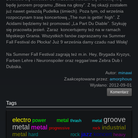
będę jurorem programu „Bitwa na głosy”. Z tej okazji zostałem
już nawet gwiazdą Pudelka (śmiech). Poza tym, od września
rozpoczynam trasę koncertową „The nun is gettin' high”. Z
Acidami będziemy też promować „La Part Du Diable”. Szykuję
się pracowita jesień. Zaraz koncertujemy też na w ramach
Męskiego Grania. Wszystkich fanów zapraszamy na Summer
Fall Festival do Płocka! Już 9 września damy czadu nad Wisłą!
Na Summer Fall Festival zagrają też m.in. Hey, Brygada Kryzys,
Farben Lehre i Neuronspoiler oraz reggae'owe Zebra Dub i
Dubska.
Autor:
minawi
Zaakceptowane przez:
amorphous
Wysłano:
2012-09-01
Komentarz
Tags
groove
electro
power metal
thrash metal
metal
metal
industrial
progressive rock
metal
jazz
koncert
hard rock
heavy