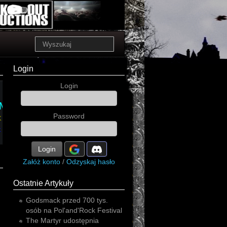
Login
Login
electro-
BM
:W:
Password
k
t
Login
Załóż konto
/
Odzyskaj hasło
Ostatnie Artykuły
Godsmack przed 700 tys.
osób na Pol'and'Rock Festival
The Martyr udostępnia