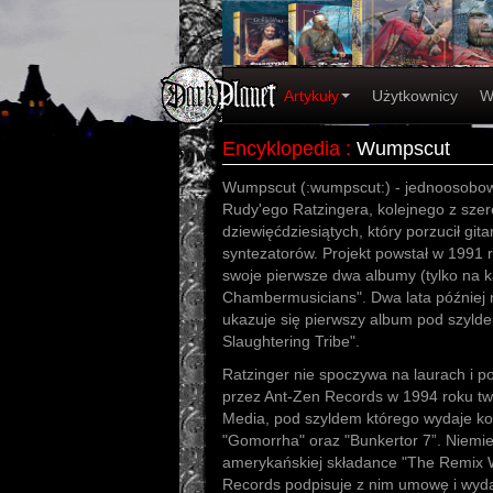
Artykuły
Użytkownicy
W
Encyklopedia
:
Wumpscut
Wumpscut (:wumpscut:) - jednoosobow
Rudy'ego Ratzingera, kolejnego z szer
dziewięćdziesiątych, który porzucił git
syntezatorów. Projekt powstał w 1991 
swoje pierwsze dwa albumy (tylko na ka
Chambermusicians". Dwa lata później
ukazuje się pierwszy album pod szyld
Slaughtering Tribe".
Ratzinger nie spoczywa na laurach i p
przez Ant-Zen Records w 1994 roku tw
Media, pod szyldem którego wydaje ko
"Gomorrha" oraz "Bunkertor 7”. Niemiec
amerykańskiej składance "The Remix W
Records podpisuje z nim umowę i wyda