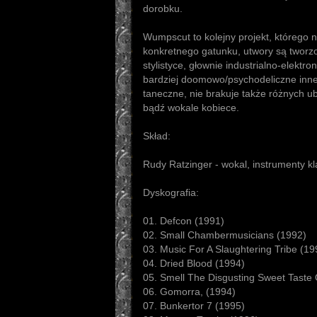
dorobku.
Wumpscut to kolejny projekt, którego n
konkretnego gatunku, utwory są tworz
stylistyce, głownie industrialno-elektro
bardziej doomowo/psychodeliczne inne 
taneczne, nie brakuje także różnych u
bądź wokale kobiece.
Skład:
Rudy Ratzinger - wokal, instrumenty k
Dyskografia:
01. Defcon (1991)
02. Small Chambermusicians (1992)
03. Music For A Slaughtering Tribe (19
04. Dried Blood (1994)
05. Smell The Disgusting Sweet Taste 
06. Gomorra, (1994)
07. Bunkertor 7 (1995)