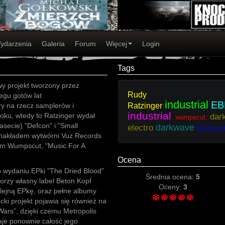
ydarzenia
Galeria
Forum
Więcej
Login
Tags
y projekt tworzony przez
Rudy
egu gotów lat
industrial
E
ary na rzecz samplerów i
Ratzinger
industrial
roku, wtedy to Ratzinger wydał
dar
:wumpscut:
secie) "Defcon" i "Small
darkwave
electro
Wumpscu
 nakładem wytwórni Vuz Records
em Wumpscut, "Music For A
Ocena
o wydaniu EPki "The Dried Blood"
Średnia ocena:
5
orzy własny label Beton Kopf
Oceny:
3
lejną EPkę, oraz pełne albumy
ki projekt pojawia się również na
ars”, dzięki czemu Metropolis
je ponownie całość jego