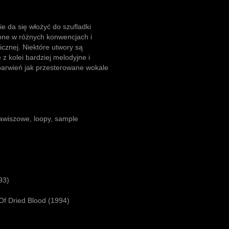
ie da się włożyć do szufladki
one w różnych konwencjach i
nicznej. Niektóre utwory są
z kolei bardziej melodyjne i
barwień jak przesterowane wokale
lawiszowe, loopy, sample
93)
Of Dried Blood (1994)