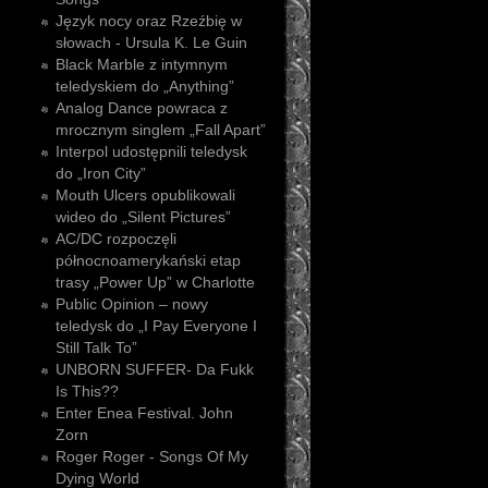
Język nocy oraz Rzeźbię w
słowach - Ursula K. Le Guin
Black Marble z intymnym
teledyskiem do „Anything”
Analog Dance powraca z
mrocznym singlem „Fall Apart”
Interpol udostępnili teledysk
do „Iron City”
Mouth Ulcers opublikowali
wideo do „Silent Pictures”
AC/DC rozpoczęli
północnoamerykański etap
trasy „Power Up” w Charlotte
Public Opinion – nowy
teledysk do „I Pay Everyone I
Still Talk To”
UNBORN SUFFER- Da Fukk
Is This??
Enter Enea Festival. John
Zorn
Roger Roger - Songs Of My
Dying World