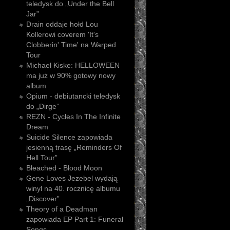
teledysk do „Under the Bell
Jar”
Drain oddaje hołd Lou
Kollerowi coverem 'It's
Clobberin' Time' na Warped
Tour
Michael Kiske: HELLOWEEN
ma już w 90% gotowy nowy
album
Opium - debiutancki teledysk
do „Dirge”
REZN - Cycles In The Infinite
Dream
Suicide Silence zapowiada
jesienną trasę „Reminders Of
Hell Tour”
Bleached - Blood Moon
Gene Loves Jezebel wydają
winyl na 40. rocznicę albumu
„Discover”
Theory of a Deadman
zapowiada EP Part 1: Funeral
Songs