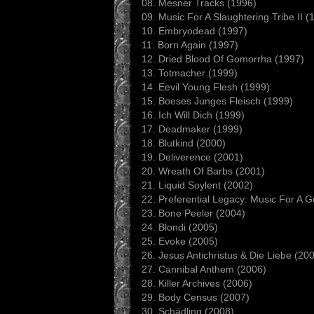
08. Mesner Tracks (1996)
09. Music For A Slaughtering Tribe II (
10. Embryodead (1997)
11. Born Again (1997)
12. Dried Blood Of Gomorrha (1997)
13. Totmacher (1999)
14. Eevil Young Flesh (1999)
15. Boeses Junges Fleisch (1999)
16. Ich Will Dich (1999)
17. Deadmaker (1999)
18. Blutkind (2000)
19. Deliverence (2001)
20. Wreath Of Barbs (2001)
21. Liquid Soylent (2002)
22. Preferential Legacy: Music For A 
23. Bone Peeler (2004)
24. Blondi (2005)
25. Evoke (2005)
26. Jesus Antichristus & Die Liebe (20
27. Cannibal Anthem (2006)
28. Killer Archives (2006)
29. Body Census (2007)
30. Schädling (2008)