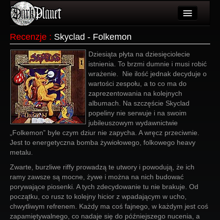
Artykuły
Recenzje
:
Skyclad - Folkemon
Użytkownicy
Dziesiąta płyta na dziesięciolecie
istnienia. To brzmi dumnie i musi robić
Wydarzenia
wrażenie. Nie ilość jednak decyduje o
wartości zespołu, a to co ma do
Galeria
zaprezentowania na kolejnych
albumach. Na szczęście Skyclad
Forum
popeliny nie serwuje i na swoim
jubileuszowym wydawnictwie
Więcej
„Folkemon” byle czym dziur nie zapycha. A wręcz przeciwnie.
Jest to energetyczna bomba żywiołowego, folkowego heavy
Login
metalu.
Zwarte, burzliwe riffy prowadzą te utwory i powodują, że ich
ramy zawsze są mocne, żywe i można na nich budować
porywające piosenki. A tych zdecydowanie tu nie brakuje. Od
początku, co rusz to kolejny hicior z wpadającym w ucho,
chwytliwym refrenem. Każdy ma coś fajnego, w każdym jest coś
zapamiętywalnego, co nadaje się do późniejszego nucenia, a