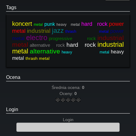
Tags
koncert
hard rock
power
punk
metal
heavy metal
jazz
industrial
metal
power
thrash metal
electro
industrial
metal
progressive rock
industrial
metal
hard rock
alternative rock
metal
alternative
heavy
heavy metal
metal
thrash metal
Ocena
Średnia ocena:
0
Oceny:
0
Login
Login