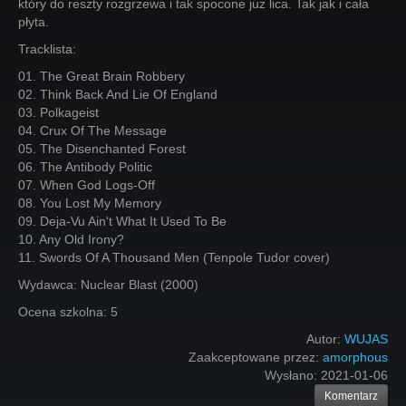
który do reszty rozgrzewa i tak spocone już lica. Tak jak i cała
płyta.
Tracklista:
01. The Great Brain Robbery
02. Think Back And Lie Of England
03. Polkageist
04. Crux Of The Message
05. The Disenchanted Forest
06. The Antibody Politic
07. When God Logs-Off
08. You Lost My Memory
09. Deja-Vu Ain't What It Used To Be
10. Any Old Irony?
11. Swords Of A Thousand Men (Tenpole Tudor cover)
Wydawca: Nuclear Blast (2000)
Ocena szkolna: 5
Autor:
WUJAS
Zaakceptowane przez:
amorphous
Wysłano:
2021-01-06
Komentarz