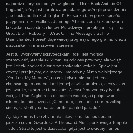
najbardziej bryluje pod tym względem „Think Back And Lie Of
England”, który jest parafrazą popularnego w Anglii powiedzenia
„Lie back and think of England”. Piosenka ta w gorzki sposób
przypomina, że wielkość dumnego Albionu została zbudowana
krzywdach sąsiednich ludów. Prawdziwymi przebojami są „The
Great Brain Robbery” i „Crux Of The Message”, a „The
Disenchanted Forest” daje więcej progresywnego grania, wraz z
piszczałkami i marszowym śpiewem.
Jest tu, wygrywany skrzypeczkami, folk, jest morska
szantowość, jest sielski klimat, są odgłosy przyrody, ale wciąż
jest i ciężki podkład gitar oraz znakomite wokale. Śpiew jest
czysty i przejrzysty, ale mocny i melodyjny. Mimo wolniejszego
„You Lost My Memory”, na całej płycie nie ma jednego
ciapowatego momentu i ani jednej chwili zamulenia, a cały czas
jest wartko, skocznie i tanecznie. Wirować można przy tym do
woli, jak Pan Zagłoba na chłopskim weselu, a i pośpiewać
nikomu też nie zawadzi: „Come one, come all to our travelling
circus, cast-off your cares for the painted parade.”
A jakby komuś było zbyt mało hitów, to na koniec dodano
jeszcze cover „Swords Of A Thousand Men” punkowego Tenpole
Tudor. Strzał to jest w dziesiątkę, gdyż jest to świetny numer,