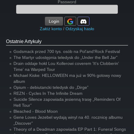
Password
Login
Załóż konto
/
Odzyskaj hasło
Ostatnie Artykuły
Godsmack przed 700 tys. osób na Pol'and'Rock Festival
The Martyr udostępnia teledysk do „Under the Bell Jar”
Drain oddaje hołd Lou Kollerowi coverem 'It's Clobberin'
Time' na Warped Tour
Michael Kiske: HELLOWEEN ma już w 90% gotowy nowy
album
Opium - debiutancki teledysk do „Dirge”
REZN - Cycles In The Infinite Dream
Suicide Silence zapowiada jesienną trasę „Reminders Of
Hell Tour”
Bleached - Blood Moon
Gene Loves Jezebel wydają winyl na 40. rocznicę albumu
„Discover”
Theory of a Deadman zapowiada EP Part 1: Funeral Songs