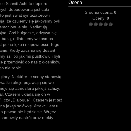
Ocena
ce Schnitt Acht to dopiero
rych dobudowana jest cała
Średnia ocena:
0
 To jest świat syntezatorów i
Oceny:
0
ją, że czujemy się jakbyśmy byli
 emocjonuje się. Nadlatują
ojna. Coś bulgocze, odzywa się
z bazą, odlatujemy w kosmos.
st pełna lęku i niepewności. Tego
aniu. Kiedy zacznie się desant i
 szli po jakimś pustkowiu i byli
że przemówić do nas z głośników i
o nie robić.
gitary. Niektóre te sceny stanowią
wątki i akcje pojawiają się we
uje się atmosfera jakiejś schizy,
al. Czasem układa się on w
”, czy „Dialogue”. Czasem jest też
na jakąś solówkę. Atrakcji jest tu
ę na pewno nie będziecie. Wręcz
samowity nastrój oraz efekty