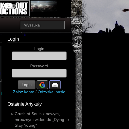
Login
Login
Password
martial
l
dustrial
Login
Załóż konto
/
Odzyskaj hasło
minimal
Ostatnie Artykuły
Crush of Souls z nowym,
mrocznym wideo do „Dying to
Stay Young”