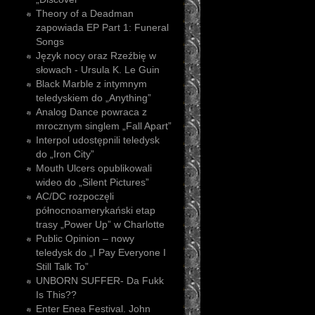
Theory of a Deadman
zapowiada EP Part 1: Funeral
Songs
Język nocy oraz Rzeźbię w
słowach - Ursula K. Le Guin
Black Marble z intymnym
teledyskiem do „Anything”
Analog Dance powraca z
mrocznym singlem „Fall Apart”
Interpol udostępnili teledysk
do „Iron City”
Mouth Ulcers opublikowali
wideo do „Silent Pictures”
AC/DC rozpoczęli
północnoamerykański etap
trasy „Power Up” w Charlotte
Public Opinion – nowy
teledysk do „I Pay Everyone I
Still Talk To”
UNBORN SUFFER- Da Fukk
Is This??
Enter Enea Festival. John