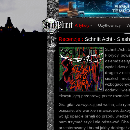
Artykuły
Użytkownicy
W
Recenzje
:
Schnitt Acht - Slas
Schnitt Acht 
Florydy, pows
osiemdziesiąt
wydali dwa al
drugim z nic
ciężkich, met
wzbogaconych
dodatki i wie
ekscytującą przeprawę przez rozmaite
Gra gitar zazwyczaj jest wolna, ale ryt
ociężałe, ale wartkie i marszowe. Jakb
wciąż uparcie brnęli do przodu wiedzen
nam trzymać szyk i nie odstawać. Dba o 
przesterowany i brzmi jakby dobiegał z 