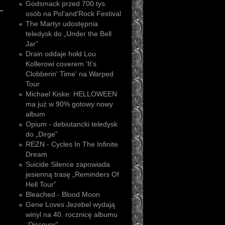
Godsmack przed 700 tys.
osób na Pol'and'Rock Festival
The Martyr udostępnia
teledysk do „Under the Bell
Jar”
Drain oddaje hołd Lou
Kollerowi coverem 'It's
Clobberin' Time' na Warped
Tour
Michael Kiske: HELLOWEEN
ma już w 90% gotowy nowy
album
Opium - debiutancki teledysk
do „Dirge”
REZN - Cycles In The Infinite
Dream
Suicide Silence zapowiada
jesienną trasę „Reminders Of
Hell Tour”
Bleached - Blood Moon
Gene Loves Jezebel wydają
winyl na 40. rocznicę albumu
„Discover”