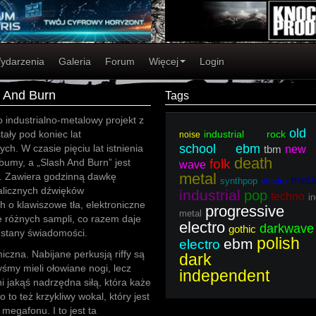
ydarzenia
Galeria
Forum
Więcej
Login
h And Burn
Tags
to industrialno-metalowy projekt z
old
tały pod koniec lat
industrial rock
noise
school ebm
ych. W czasie pięciu lat istnienia
tbm
new
death
bumy, a „Slash And Burn” jest
folk
wave
metal
h. Zawiera godzinną dawkę
meta
synthpop
electro
alicznych dźwięków
industrial
pop
techno
in
 o klawiszowe tła, elektroniczne
progressive
metal
le różnych sampli, co razem daje
electro
darkwave
gothic
 stany świadomości.
polish
ebm
electro
miczna. Nabijane perkusją riffy są
dark
yśmy mieli ołowiane nogi, lecz
independent
i jakąś nadrzędna siłą, która każe
to też krzykliwy wokal, który jest
megafonu. I to jest ta