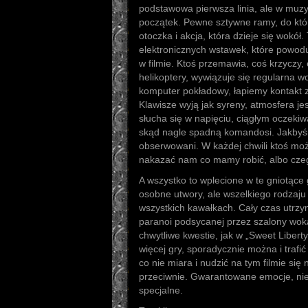
podstawowa pierwsza linia, ale w muzy
początek. Pewne sztywne ramy, do któ
otoczka i akcja, która dzieje się wokół.
elektronicznych wstawek, które powodu
w filmie. Ktoś przemawia, coś krzyczy,
helikoptery, wywiązuje się regularna w
komputer pokładowy, łapiemy kontakt 
Klawisze wyją jak syreny, atmosfera je
słucha się w napięciu, ciągłym oczekiw
skąd nagle spadną komandosi. Jakbyśmy
obserwowani. W każdej chwili ktoś mo
nakazać nam co mamy robić, albo czeg
A wszystko to wplecione w te gniotące 
osobne utwory, ale wszelkiego rodzaju 
wszystkich kawałkach. Cały czas utrzym
paranoi podsycanej przez szalony wok
chwytliwe kwestie, jak w „Sweet Liberty
więcej gry, sporadycznie można i trafić 
co nie miara i nudzić na tym filmie si
przeciwnie. Gwarantowane emocje, nie
specjalne.