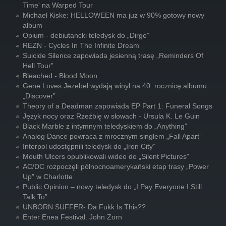
Time' na Warped Tour
Michael Kiske: HELLOWEEN ma już w 90% gotowy nowy
album
Opium - debiutancki teledysk do „Dirge”
REZN - Cycles In The Infinite Dream
Suicide Silence zapowiada jesienną trasę „Reminders Of
Hell Tour”
Bleached - Blood Moon
Gene Loves Jezebel wydają winyl na 40. rocznicę albumu
„Discover”
Theory of a Deadman zapowiada EP Part 1: Funeral Songs
Język nocy oraz Rzeźbię w słowach - Ursula K. Le Guin
Black Marble z intymnym teledyskiem do „Anything”
Analog Dance powraca z mrocznym singlem „Fall Apart”
Interpol udostępnili teledysk do „Iron City”
Mouth Ulcers opublikowali wideo do „Silent Pictures”
AC/DC rozpoczęli północnoamerykański etap trasy „Power
Up” w Charlotte
Public Opinion – nowy teledysk do „I Pay Everyone I Still
Talk To”
UNBORN SUFFER- Da Fukk Is This??
Enter Enea Festival. John Zorn