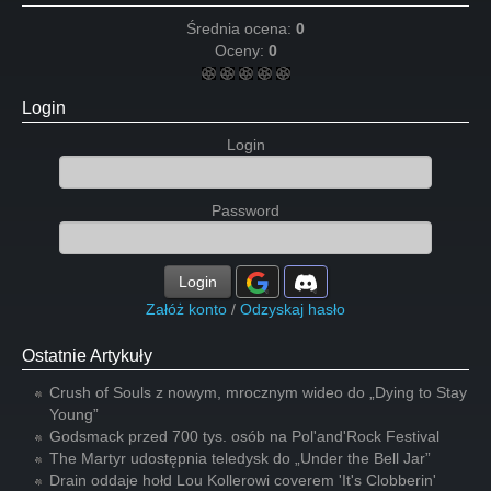
Średnia ocena:
0
Oceny:
0
Login
Login
Password
Login
Załóż konto
/
Odzyskaj hasło
Ostatnie Artykuły
Crush of Souls z nowym, mrocznym wideo do „Dying to Stay
Young”
Godsmack przed 700 tys. osób na Pol'and'Rock Festival
The Martyr udostępnia teledysk do „Under the Bell Jar”
Drain oddaje hołd Lou Kollerowi coverem 'It's Clobberin'