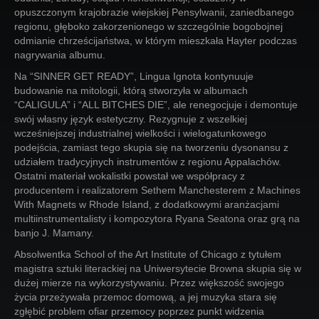
opuszczonym krajobrazie wiejskiej Pensylwanii, zaniedbanego
regionu, głęboko zakorzenionego w szczególnie bogobojnej
odmianie chrześcijaństwa, w którym mieszkała Hayter podczas
nagrywania albumu.
Na “SINNER GET READY”, Lingua Ignota kontynuuje
budowanie na mitologii, którą stworzyła w albumach
“CALIGULA” i “ALL BITCHES DIE”, ale renegocjuje i demontuje
swój własny język estetyczny. Rezygnuje z wszelkiej
wcześniejszej industrialnej wielkości i wielogatunkowego
podejścia, zamiast tego skupia się na tworzeniu dysonansu z
udziałem tradycyjnych instrumentów z regionu Appalachów.
Ostatni materiał wokalistki powstał we współpracy z
producentem i realizatorem Sethem Manchesterem z Machines
With Magnets w Rhode Island, z dodatkowymi aranżacjami
multiinstrumentalisty i kompozytora Ryana Seatona oraz grą na
banjo J. Mamany.
Absolwentka School of the Art Institute of Chicago z tytułem
magistra sztuki literackiej na Uniwersytecie Browna skupia się w
dużej mierze na wykorzystywaniu. Przez większość swojego
życia przeżywała przemoc domową, a jej muzyka stara się
zgłębić problem ofiar przemocy poprzez punkt widzenia