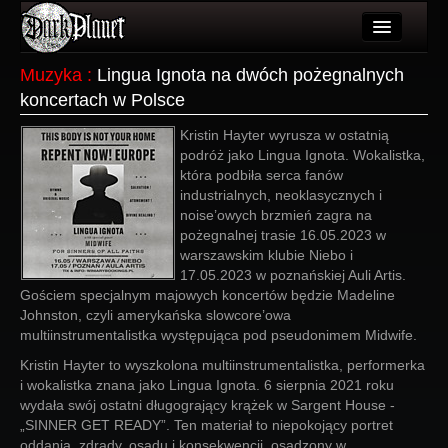
Artykuły
Muzyka
:
Lingua Ignota na dwóch pożegnalnych
koncertach w Polsce
Użytkownicy
Kristin Hayter wyrusza w ostatnią
Wydarzenia
podróż jako Lingua Ignota. Wokalistka,
która podbiła serca fanów
Galeria
industrialnych, neoklasycznych i
noise’owych brzmień zagra na
Forum
pożegnalnej trasie 16.05.2023 w
warszawskim klubie Niebo i
Więcej
17.05.2023 w poznańskiej Auli Artis.
Gościem specjalnym majowych koncertów będzie Madeline
Login
Johnston, czyli amerykańska slowcore’owa
multiinstrumentalistka występująca pod pseudonimem Midwife.
Kristin Hayter to wyszkolona multiinstrumentalistka, performerka
i wokalistka znana jako Lingua Ignota. 6 sierpnia 2021 roku
wydała swój ostatni długogrający krążek w Sargent House -
„SINNER GET READY”. Ten materiał to niepokojący portret
oddania, zdrady, osądu i konsekwencji, osadzony w