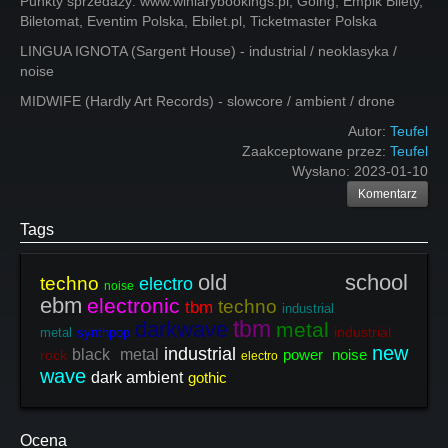
Punkty sprzedaży: www.winiarybookings.pl, Going, Empik Bilety,
Biletomat, Eventim Polska, Ebilet.pl, Ticketmaster Polska
LINGUA IGNOTA (Sargent House) - industrial / neoklasyka /
noise
MIDWIFE (Hardly Art Records) - slowcore / ambient / drone
Autor:
Teufel
Zaakceptowane przez:
Teufel
Wysłano:
2023-01-10
Komentarz
Tags
old school
techno
electro
noise
ebm
electronic
techno
tbm
industrial
tbm
darkwave
metal
industrial
metal
synthpop
new
industrial
black metal
power noise
rock
electro
wave
dark ambient
gothic
Ocena