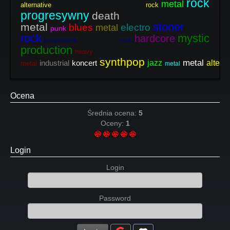
rock
metal
alternative rock
progresywny
death
stoner
metal
blues
electro
metal
punk
rock
mystic
hardcore
progressive rock
production
heavy
synthpop
metal
industrial
koncert
jazz
altern
metal
metal
Ocena
Średnia ocena:
5
Oceny:
1
Login
Login
Password