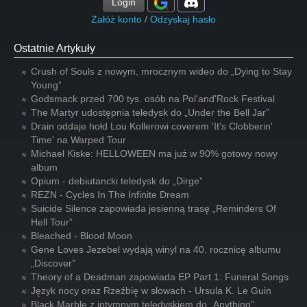
Login
Załóż konto
/
Odzyskaj hasło
Ostatnie Artykuły
Crush of Souls z nowym, mrocznym wideo do „Dying to Stay
Young”
Godsmack przed 700 tys. osób na Pol'and'Rock Festival
The Martyr udostępnia teledysk do „Under the Bell Jar”
Drain oddaje hołd Lou Kollerowi coverem 'It's Clobberin'
Time' na Warped Tour
Michael Kiske: HELLOWEEN ma już w 90% gotowy nowy
album
Opium - debiutancki teledysk do „Dirge”
REZN - Cycles In The Infinite Dream
Suicide Silence zapowiada jesienną trasę „Reminders Of
Hell Tour”
Bleached - Blood Moon
Gene Loves Jezebel wydają winyl na 40. rocznicę albumu
„Discover”
Theory of a Deadman zapowiada EP Part 1: Funeral Songs
Język nocy oraz Rzeźbię w słowach - Ursula K. Le Guin
Black Marble z intymnym teledyskiem do „Anything”