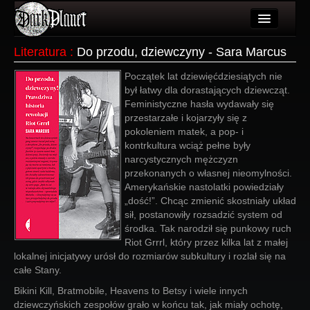
Artykuły
Literatura
:
Do przodu, dziewczyny - Sara Marcus
Użytkownicy
Początek lat dziewięćdziesiątych nie
był łatwy dla dorastających dziewcząt.
Wydarzenia
Feministyczne hasła wydawały się
przestarzałe i kojarzyły się z
Galeria
pokoleniem matek, a pop- i
kontrkultura wciąż pełne były
Forum
narcystycznych mężczyzn
przekonanych o własnej nieomylności.
Więcej
Amerykańskie nastolatki powiedziały
„dość!”. Chcąc zmienić skostniały układ
Login
sił, postanowiły rozsadzić system od
środka. Tak narodził się punkowy ruch
Riot Grrrl, który przez kilka lat z małej
lokalnej inicjatywy urósł do rozmiarów subkultury i rozlał się na
całe Stany.
Bikini Kill, Bratmobile, Heavens to Betsy i wiele innych
dziewczyńskich zespołów grało w końcu tak, jak miały ochotę,