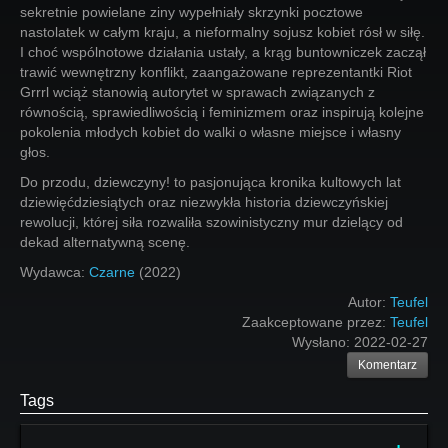
sekretnie powielane ziny wypełniały skrzynki pocztowe
nastolatek w całym kraju, a nieformalny sojusz kobiet rósł w siłę.
I choć wspólnotowe działania ustały, a krąg buntowniczek zaczął
trawić wewnętrzny konflikt, zaangażowane reprezentantki Riot
Grrrl wciąż stanowią autorytet w sprawach związanych z
równością, sprawiedliwością i feminizmem oraz inspirują kolejne
pokolenia młodych kobiet do walki o własne miejsce i własny
głos.
Do przodu, dziewczyny! to pasjonująca kronika kultowych lat
dziewięćdziesiątych oraz niezwykła historia dziewczyńskiej
rewolucji, której siła rozwaliła szowinistyczny mur dzielący od
dekad alternatywną scenę.
Wydawca:
Czarne
(2022)
Autor:
Teufel
Zaakceptowane przez:
Teufel
Wysłano:
2022-02-27
Komentarz
Tags