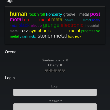
Tags
human
post
koncerty
rock'n'roll
groove metal
metal
metal
nu metal
power metal
heavy
grunge
electronic
black
electro
industrial
metal
jazz
symphonic metal
progressive
metal
stoner metal
metal
hard rock
thrash metal
Ocena
Średnia ocena:
0
Oceny:
0
Login
Login
Password