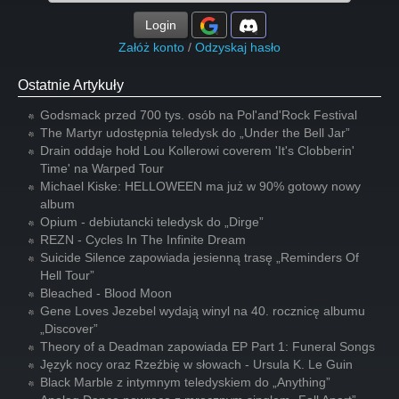
Login
Załóż konto
/
Odzyskaj hasło
Ostatnie Artykuły
Godsmack przed 700 tys. osób na Pol'and'Rock Festival
The Martyr udostępnia teledysk do „Under the Bell Jar”
Drain oddaje hołd Lou Kollerowi coverem 'It's Clobberin'
Time' na Warped Tour
Michael Kiske: HELLOWEEN ma już w 90% gotowy nowy
album
Opium - debiutancki teledysk do „Dirge”
REZN - Cycles In The Infinite Dream
Suicide Silence zapowiada jesienną trasę „Reminders Of
Hell Tour”
Bleached - Blood Moon
Gene Loves Jezebel wydają winyl na 40. rocznicę albumu
„Discover”
Theory of a Deadman zapowiada EP Part 1: Funeral Songs
Język nocy oraz Rzeźbię w słowach - Ursula K. Le Guin
Black Marble z intymnym teledyskiem do „Anything”