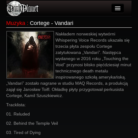
Artykuły
Muzyka
:
Cortege - Vandari
Użytkownicy
Nakładem norweskiej wytwórni
Whispering Voice Records ukazała się
Wydarzenia
trzecia płyta zespołu Cortege
zatytułowana „Vandari”. Następca
Galeria
wydanego w 2016 roku „Touching the
Void” przynosi blisko pięćdziesiąt minut
Forum
technicznego death metalu
inspirowanego szkołą amerykańską.
Więcej
„Vandari” zostało nagrane w studiu MAQ Records, a produkcją
zajął się Jarosław Toifl. Okładkę płyty przygotował perkusista
Login
Cortege, Kamil Szuszkiewicz.
Tracklista:
01. Reluded
02. Behind the Temple Veil
03. Tired of Dying