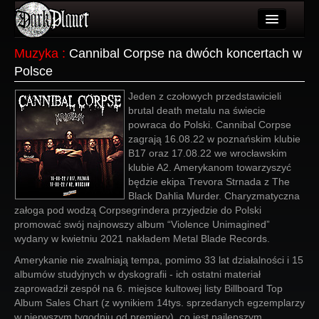
Artykuły
Muzyka
:
Cannibal Corpse na dwóch koncertach w
Polsce
Użytkownicy
Jeden z czołowych przedstawicieli
Wydarzenia
brutal death metalu na świecie
powraca do Polski. Cannibal Corpse
Galeria
zagrają 16.08.22 w poznańskim klubie
B17 oraz 17.08.22 we wrocławskim
Forum
klubie A2. Amerykanom towarzyszyć
będzie ekipa Trevora Strnada z The
Więcej
Black Dahlia Murder. Charyzmatyczna
załoga pod wodzą Corpsegrindera przyjedzie do Polski
Login
promować swój najnowszy album “Violence Unimagined”
wydany w kwietniu 2021 nakładem Metal Blade Records.
Amerykanie nie zwalniają tempa, pomimo 33 lat działalności i 15
albumów studyjnych w dyskografii - ich ostatni materiał
zaprowadził zespół na 6. miejsce kultowej listy Billboard Top
Album Sales Chart (z wynikiem 14tys. sprzedanych egzemplarzy
w pierwszym tygodniu od premiery), co jest najlepszym