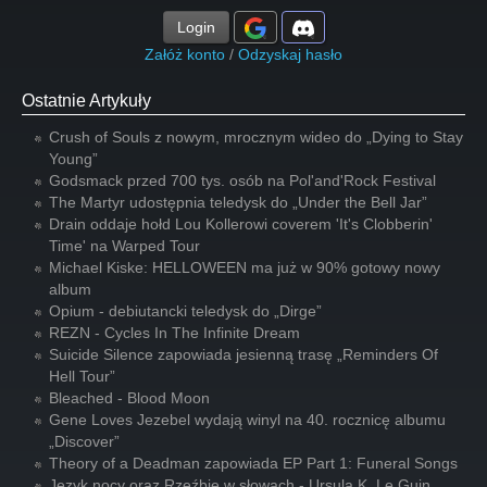
Login
Załóż konto
/
Odzyskaj hasło
Ostatnie Artykuły
Crush of Souls z nowym, mrocznym wideo do „Dying to Stay
Young”
Godsmack przed 700 tys. osób na Pol'and'Rock Festival
The Martyr udostępnia teledysk do „Under the Bell Jar”
Drain oddaje hołd Lou Kollerowi coverem 'It's Clobberin'
Time' na Warped Tour
Michael Kiske: HELLOWEEN ma już w 90% gotowy nowy
album
Opium - debiutancki teledysk do „Dirge”
REZN - Cycles In The Infinite Dream
Suicide Silence zapowiada jesienną trasę „Reminders Of
Hell Tour”
Bleached - Blood Moon
Gene Loves Jezebel wydają winyl na 40. rocznicę albumu
„Discover”
Theory of a Deadman zapowiada EP Part 1: Funeral Songs
Język nocy oraz Rzeźbię w słowach - Ursula K. Le Guin