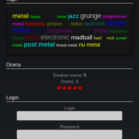
grunge
metal
jazz
progressive
heavy metal
stoner
koncerty
metal
groove metal
rock'n'roll
metal
symphonic metal
electro
industrial
electronic
black
madball
metal
hard rock
power
post metal
nu metal
metal
thrash metal
Ocena
Średnia ocena:
5
Oceny:
1
Login
Login
Password