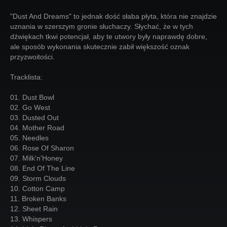
"Dust And Dreams" to jednak dość słaba płyta, która nie znajdzie
uznania w szerszym gronie słuchaczy. Słychać, że w tych
dźwiękach tkwi potencjał, aby te utwory były naprawdę dobre,
ale sposób wykonania skutecznie zabił większość oznak
przyzwoitości.
Tracklista:
01. Dust Bowl
02. Go West
03. Dusted Out
04. Mother Road
05. Needles
06. Rose Of Sharon
07. Milk'n'Honey
08. End Of The Line
09. Storm Clouds
10. Cotton Camp
11. Broken Banks
12. Sheet Rain
13. Whispers