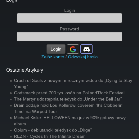
Login
Password
Login
Załóż konto
/
Odzyskaj hasło
Ostatnie Artykuły
Crush of Souls z nowym, mrocznym wideo do „Dying to Stay
Young”
Godsmack przed 700 tys. osób na Pol'and'Rock Festival
The Martyr udostępnia teledysk do „Under the Bell Jar”
Drain oddaje hołd Lou Kollerowi coverem 'It's Clobberin'
Time' na Warped Tour
Michael Kiske: HELLOWEEN ma już w 90% gotowy nowy
album
Opium - debiutancki teledysk do „Dirge”
REZN - Cycles In The Infinite Dream