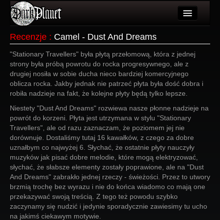
Artykuły
Recenzje
:
Camel - Dust And Dreams
Użytkownicy
"Stationary Travellers" była płytą przełomową, która z jednej
strony była próbą powrotu do rocka progresywnego, ale z
Wydarzenia
drugiej nosiła w sobie ducha nieco bardziej komercyjnego
oblicza rocka. Jakby jednak nie patrzeć płyta była dość dobra i
Galeria
robiła nadzieje na fakt, że kolejne płyty będą tylko lepsze.
Niestety "Dust And Dreams" rozwiewa nasze płonne nadzieje na
Forum
powrót do korzeni. Płyta jest utrzymana w stylu "Stationary
Travellers", ale od razu zaznaczam, że poziomem jej nie
Więcej
dorównuje. Dostaliśmy tutaj 16 kawałków, z czego za dobre
uznałbym co najwyżej 6. Słychać, że ostatnie płyty nauczyły
Login
muzyków jak pisać dobre melodie, które mogą elektryzować,
słychać, że słabsze elementy zostały poprawione, ale na "Dust
And Dreams" zabrakło jednej rzeczy - świeżości. Przez to utwory
brzmią trochę bez wyrazu i nie do końca wiadomo co mają one
przekazywać swoją treścią. Z tego też powodu szybko
zaczynamy się nudzić i jedynie sporadycznie zawiesimy tu ucho
na jakimś ciekawym motywie.