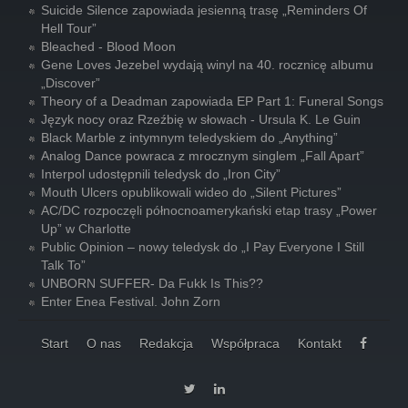
Suicide Silence zapowiada jesienną trasę „Reminders Of
Hell Tour”
Bleached - Blood Moon
Gene Loves Jezebel wydają winyl na 40. rocznicę albumu
„Discover”
Theory of a Deadman zapowiada EP Part 1: Funeral Songs
Język nocy oraz Rzeźbię w słowach - Ursula K. Le Guin
Black Marble z intymnym teledyskiem do „Anything”
Analog Dance powraca z mrocznym singlem „Fall Apart”
Interpol udostępnili teledysk do „Iron City”
Mouth Ulcers opublikowali wideo do „Silent Pictures”
AC/DC rozpoczęli północnoamerykański etap trasy „Power
Up” w Charlotte
Public Opinion – nowy teledysk do „I Pay Everyone I Still
Talk To”
UNBORN SUFFER- Da Fukk Is This??
Enter Enea Festival. John Zorn
Start
O nas
Redakcja
Współpraca
Kontakt