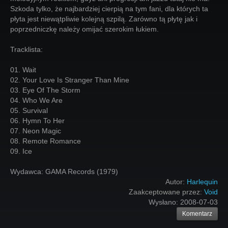
Szkoda tylko, że najbardziej cierpią na tym fani, dla których ta
płyta jest niewątpliwie kolejną szpilą. Zarówno tą płytę jak i
poprzedniczkę należy omijać szerokim łukiem.
Tracklista:
01. Wait
02. Your Love Is Stranger Than Mine
03. Eye Of The Storm
04. Who We Are
05. Survival
06. Hymn To Her
07. Neon Magic
08. Remote Romance
09. Ice
Wydawca: GAMA Records (1979)
Autor:
Harlequin
Zaakceptowane przez:
Void
Wysłano:
2008-07-03
Komentarz