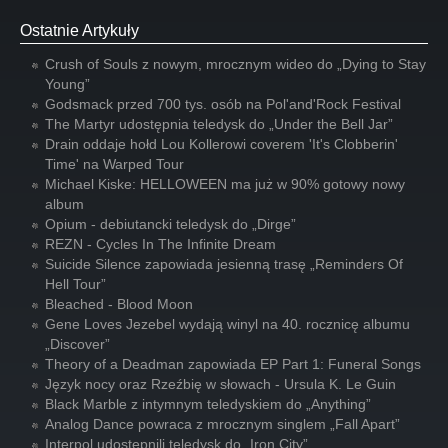
Ostatnie Artykuły
Crush of Souls z nowym, mrocznym wideo do „Dying to Stay
Young”
Godsmack przed 700 tys. osób na Pol'and'Rock Festival
The Martyr udostępnia teledysk do „Under the Bell Jar”
Drain oddaje hołd Lou Kollerowi coverem 'It's Clobberin'
Time' na Warped Tour
Michael Kiske: HELLOWEEN ma już w 90% gotowy nowy
album
Opium - debiutancki teledysk do „Dirge”
REZN - Cycles In The Infinite Dream
Suicide Silence zapowiada jesienną trasę „Reminders Of
Hell Tour”
Bleached - Blood Moon
Gene Loves Jezebel wydają winyl na 40. rocznicę albumu
„Discover”
Theory of a Deadman zapowiada EP Part 1: Funeral Songs
Język nocy oraz Rzeźbię w słowach - Ursula K. Le Guin
Black Marble z intymnym teledyskiem do „Anything”
Analog Dance powraca z mrocznym singlem „Fall Apart”
Interpol udostępnili teledysk do „Iron City”