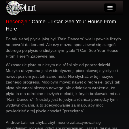
Artykuły
Recenzje
:
Camel - I Can See Your House From
Here
Użytkownicy
Po tak słabej płycie jaką był "Rain Dancers" wielu pewnie liczyło
Wydarzenia
na powrót do korzeni. Ale czy można spodziewać się czegoś
dobrego po płycie o idiotycznym tytule "I Can See Your House
Galeria
From Here"? Zapewne nie.
Forum
W zasadzie płyta ta niczym nie różni się od poprzedniczki.
Muzyka utrzymana jest w identycznej, piosenkowej stylistyce i
Więcej
nawet poziom jest tak samo niski. Nie słychać w tej muzyce
żadnego progresu. Mógłbym mówić nawet o regresie, gdyż tak
Login
płyta nie wnosi niczego nowego, ale odniosłem wrażenie, że
płyta ta ma odrobinę niezłych melodii, których brakowało mi na
"Rain Dancers". Niestety jest to jedyna różnica pomiędzy tymi
wydawnictwami, a to zdecydowanie za mało, aby móc
powiedzieć o tej płycie chociaż "przeciętna".
Andrew Latimer chyba zbyt mocno zafascynował się
melodyjnym rockiem, gdyż ani progresji ani jazzu tutaj nie ma.