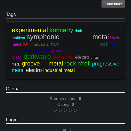
Komentarz
Tags
experimental
koncerty
dark
symphonic metal
ambient
black
folk
hard rock
industrial
metal
heavy
avantgarde
power
metal
darkwave
electronic
metal
electro
thrash
rock'n'roll
groove metal
progressive
metal
metal
electro
industrial metal
Ocena
Średnia ocena:
0
Oceny:
0
Login
Login