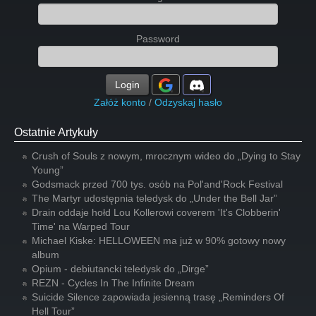
Password
Login
Załóż konto
/
Odzyskaj hasło
Ostatnie Artykuły
Crush of Souls z nowym, mrocznym wideo do „Dying to Stay
Young”
Godsmack przed 700 tys. osób na Pol'and'Rock Festival
The Martyr udostępnia teledysk do „Under the Bell Jar”
Drain oddaje hołd Lou Kollerowi coverem 'It's Clobberin'
Time' na Warped Tour
Michael Kiske: HELLOWEEN ma już w 90% gotowy nowy
album
Opium - debiutancki teledysk do „Dirge”
REZN - Cycles In The Infinite Dream
Suicide Silence zapowiada jesienną trasę „Reminders Of
Hell Tour”