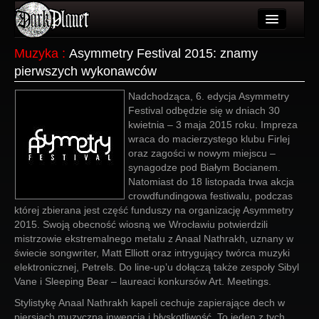
Artykuły
Muzyka
:
Asymmetry Festival 2015: znamy
pierwszych wykonawców
Użytkownicy
Nadchodząca, 6. edycja Asymmetry
Wydarzenia
Festival odbędzie się w dniach 30
kwietnia – 3 maja 2015 roku. Impreza
Galeria
wraca do macierzystego klubu Firlej
oraz zagości w nowym miejscu –
Forum
synagodze pod Białym Bocianem.
Natomiast do 18 listopada trwa akcja
Więcej
crowdfundingowa festiwalu, podczas
której zbierana jest część funduszy na organizację Asymmetry
Login
2015. Swoją obecność wiosną we Wrocławiu potwierdzili
mistrzowie ekstremalnego metalu z Anaal Nathrakh, uznany w
świecie songwriter, Matt Elliott oraz intrygujący twórca muzyki
elektronicznej, Petrels. Do line-up’u dołączą także zespoły Sibyl
Vane i Sleeping Bear – laureaci konkursów Art. Meetings.
Stylistykę Anaal Nathrakh kapeli cechuje zapierające dech w
piersiach muzyczna inwencja i błyskotliwość. To jeden z tych