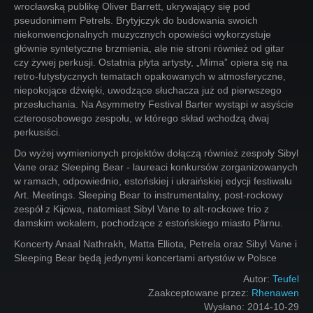
wrocławską publikę Oliver Barrett, ukrywający się pod
pseudonimem Petrels. Brytyjczyk do budowania swoich
niekonwencjonalnych muzycznych opowieści wykorzystuje
głównie syntetyczne brzmienia, ale nie stroni również od gitar
czy żywej perkusji. Ostatnia płyta artysty, „Mima” opiera się na
retro-futystycznych tematach opakowanych w atmosferyczne,
niepokojące dźwięki, uwodzące słuchacza już od pierwszego
przesłuchania. Na Asymmetry Festival Barter wystąpi w asyście
czteroosobowego zespołu, w którego skład wchodzą dwaj
perkusiści.
Do wyżej wymienionych projektów dołączą również zespoły Sibyl
Vane oraz Sleeping Bear - laureaci konkursów zorganizowanych
w ramach, odpowiednio, estońskiej i ukraińskiej edycji festiwalu
Art. Meetings. Sleeping Bear to instrumentalny, post-rockowy
zespół z Kijowa, natomiast Sibyl Vane to alt-rockowe trio z
damskim wokalem, pochodzące z estońskiego miasto Pärnu.
Koncerty Anaal Nathrakh, Matta Elliota, Petrela oraz Sibyl Vane i
Sleeping Bear będą jedynymi koncertami artystów w Polsce
Autor:
Teufel
Zaakceptowane przez:
Rhenawen
Wysłano:
2014-10-29