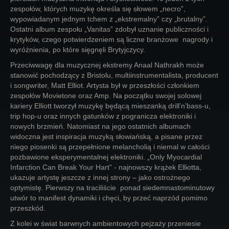
zespołów, których muzykę określa się słowem „necro”,
wypowiadanym jednym tchem z „ekstremalny” czy „brutalny”.
Ostatni album zespołu „Vanitas” zdobył uznanie publiczności i
krytyków, czego potwierdzeniem są liczne branżowe nagrody i
wyróżnienia, po które sięgnęli Brytyjczycy.
Przeciwwagę dla muzycznej ekstremy Anaal Nathrakh może
stanowić pochodzący z Bristolu, multiinstrumentalista, producent
i songwriter, Matt Elliot. Artysta był w przeszłości członkiem
zespołów Movietone oraz Amp. Na początku swojej solowej
kariery Elliott tworzył muzykę będącą mieszanką drill’n’bass-u,
trip hop-u oraz innych gatunków z pogranicza elektroniki i
nowych brzmień. Natomiast na jego ostatnich albumach
widoczna jest inspiracja muzyką słowiańską, a pisane przez
niego piosenki są przepełnione melancholią i niemal w całości
pozbawione eksperymentalnej elektroniki. „Only Myocardial
Infarction Can Break Your Hart” - najnowszy krążek Elliotta,
ukazuje artystę jeszcze z innej strony – jako ostrożnego
optymistę. Pierwszy na traciliście ponad siedemnastominutowy
utwór to manifest dynamiki i chęci, by przeć naprzód pomimo
przeszkód.
Z kolei w świat barwnych ambientowych pejzaży przeniesie