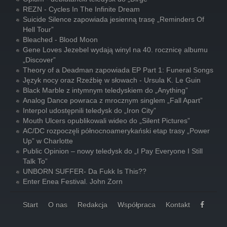
REZN - Cycles In The Infinite Dream
Suicide Silence zapowiada jesienną trasę „Reminders Of
Hell Tour”
Bleached - Blood Moon
Gene Loves Jezebel wydają winyl na 40. rocznicę albumu
„Discover”
Theory of a Deadman zapowiada EP Part 1: Funeral Songs
Język nocy oraz Rzeźbię w słowach - Ursula K. Le Guin
Black Marble z intymnym teledyskiem do „Anything”
Analog Dance powraca z mrocznym singlem „Fall Apart”
Interpol udostępnili teledysk do „Iron City”
Mouth Ulcers opublikowali wideo do „Silent Pictures”
AC/DC rozpoczęli północnoamerykański etap trasy „Power
Up” w Charlotte
Public Opinion – nowy teledysk do „I Pay Everyone I Still
Talk To”
UNBORN SUFFER- Da Fukk Is This??
Enter Enea Festival. John Zorn
Start
O nas
Redakcja
Współpraca
Kontakt