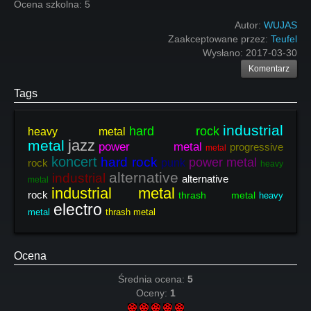
Ocena szkolna: 5
Autor:
WUJAS
Zaakceptowane przez:
Teufel
Wysłano:
2017-03-30
Komentarz
Tags
industrial
hard rock
heavy metal
jazz
metal
power metal
progressive
metal
koncert
hard rock
power metal
rock
punk
heavy
alternative
industrial
alternative
metal
industrial metal
rock
thrash metal
heavy
electro
metal
thrash metal
Ocena
Średnia ocena:
5
Oceny:
1