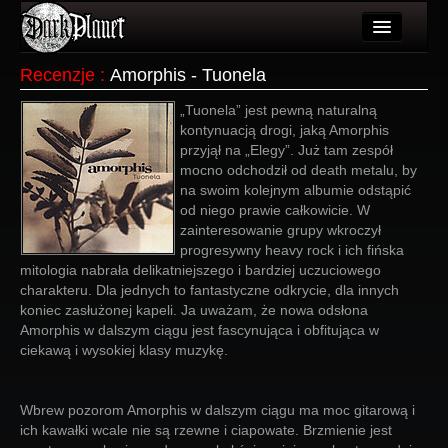
Artykuły
Recenzje
:
Amorphis - Tuonela
Użytkownicy
„Tuonela” jest pewną naturalną
kontynuacją drogi, jaką Amorphis
Wydarzenia
przyjął na „Elegy”. Już tam zespół
mocno odchodził od death metalu, by
Galeria
na swoim kolejnym albumie odstąpić
od niego prawie całkowicie. W
Forum
zainteresowanie grupy wkroczył
progresywny heavy rock i ich fińska
Więcej
mitologia nabrała delikatniejszego i bardziej uczuciowego
charakteru. Dla jednych to fantastyczne odkrycie, dla innych
Login
koniec zasłużonej kapeli. Ja uważam, że nowa odsłona
Amorphis w dalszym ciągu jest fascynująca i obfitująca w
ciekawą i wysokiej klasy muzykę.
Wbrew pozorom Amorphis w dalszym ciągu ma moc gitarową i
ich kawałki wcale nie są rzewne i ciapowate. Brzmienie jest