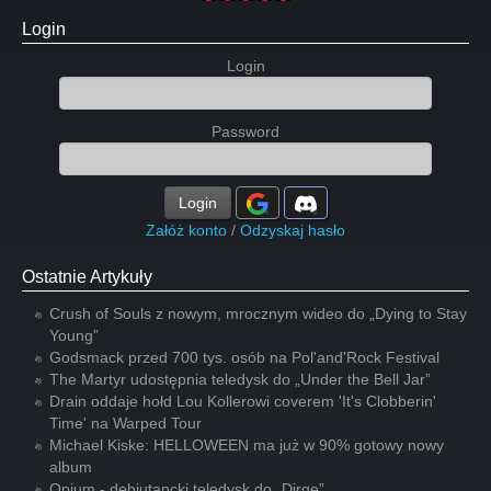
Login
Login
Password
Login
Załóż konto
/
Odzyskaj hasło
Ostatnie Artykuły
Crush of Souls z nowym, mrocznym wideo do „Dying to Stay
Young”
Godsmack przed 700 tys. osób na Pol'and'Rock Festival
The Martyr udostępnia teledysk do „Under the Bell Jar”
Drain oddaje hołd Lou Kollerowi coverem 'It's Clobberin'
Time' na Warped Tour
Michael Kiske: HELLOWEEN ma już w 90% gotowy nowy
album
Opium - debiutancki teledysk do „Dirge”